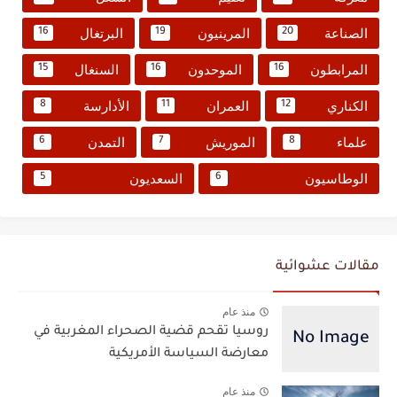
الصناعة
المرينيون
البرتغال
16
19
20
المرابطون
الموحدون
السنغال
15
16
16
الكناري
العمران
الأدارسة
8
11
12
علماء
الموريش
التمدن
6
7
8
الوطاسيون
السعديون
5
6
مقالات عشوائية
منذ عام
روسيا تقحم قضية الصحراء المغربية في
معارضة السياسة الأمريكية
منذ عام