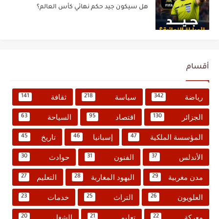
هل سيكون جيد حكم نهائي كأس العالم؟
أقسام
رياضة
سياسة
ثقافة
141
218
342
الجزائر
اقتصاد
السياحة
63
95
130
المؤسسة الملكية
إسبانيا
تاريخ
45
46
47
الأندلس
الفنون
حوادث
30
31
37
مدن مغربية
اليهود المغاربة
التعليم
27
28
29
العلويون
التراث
خدمات
23
25
26
معركة
تعليم
الشغل
20
21
22