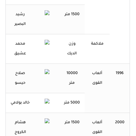
1500 متر
رشيد
البصير
ملاكمة
وزن
محمد
الديك
عشيق
1996
ألعاب
10000
صلاح
القوى
متر
حيسو
5000 متر
خالد بولامي
2000
ألعاب
1500 متر
هشام
القوى
الكروج