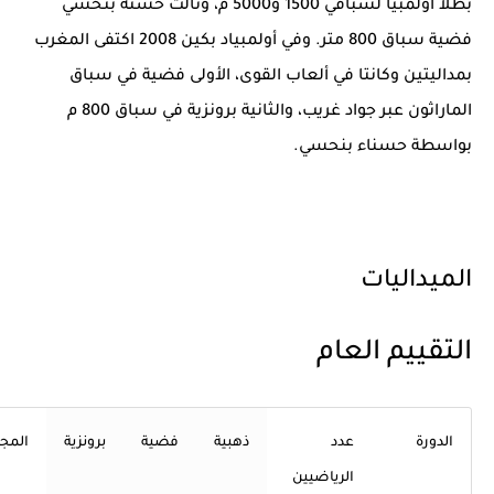
بطلاً أولمبياً لسباقي 1500 و5000 م، ونالت حسنة بنحسي
فضية سباق 800 متر. وفي أولمبياد بكين 2008 اكتفى المغرب
بمداليتين وكانتا في ألعاب القوى، الأولى فضية في سباق
الماراثون عبر جواد غريب، والثانية برونزية في سباق 800 م
بواسطة حسناء بنحسي.
الميداليات
التقييم العام
الدورة
عدد
ذهبية
فضية
برونزية
المج
الرياضيين