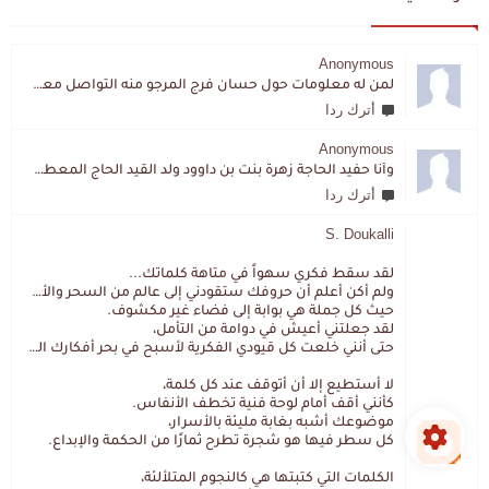
Anonymous
لمن له معلومات حول حسان فرج المرجو منه التواصل معي لقد اختفى تماما و كانت لي به علاقة تواصل خاصة
أترك ردا
Anonymous
وأنا حفيد الحاجة زهرة بنت بن داوود ولد القيد الحاج المعطي المزمزي . ولا نمتلك من إرثه شيئا .
أترك ردا
S. Doukalli
لقد سقط فكري سهواً في متاهة كلماتك...
ولم أكن أعلم أن حروفك ستقودني إلى عالم من السحر والألغاز،
حيث كل جملة هي بوابة إلى فضاء غير مكشوف.
لقد جعلتني أعيش في دوامة من التأمل،
حتى أنني خلعت كل قيودي الفكرية لأسبح في بحر أفكارك العميق.
لا أستطيع إلا أن أتوقف عند كل كلمة،
كأنني أقف أمام لوحة فنية تخطف الأنفاس.
موضوعك أشبه بغابة مليئة بالأسرار،
كل سطر فيها هو شجرة تطرح ثمارًا من الحكمة والإبداع.
الكلمات التي كتبتها هي كالنجوم المتلألئة،