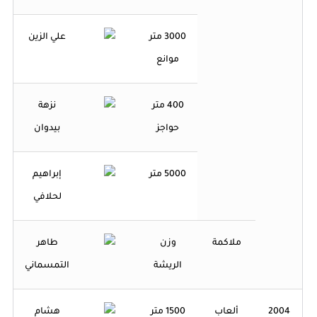
3000 متر
علي الزين
موانع
400 متر
نزهة
حواجز
بيدوان
5000 متر
إبراهيم
لحلافي
ملاكمة
وزن
طاهر
الريشة
التمسماني
2004
ألعاب
1500 متر
هشام