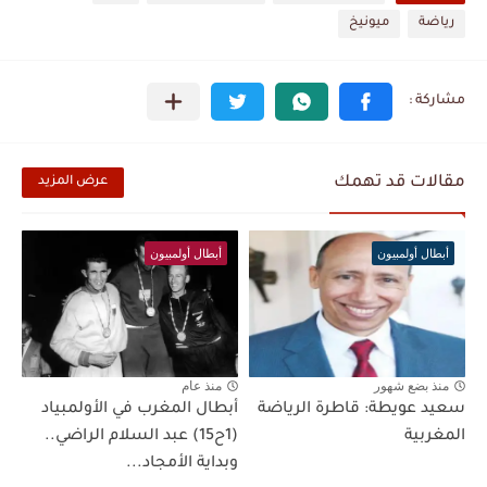
رياضة
ميونيخ
مقالات قد تهمك
عرض المزيد
أبطال أولمبيون
أبطال أولمبيون
منذ بضع شهور
منذ عام
سعيد عويطة: قاطرة الرياضة
أبطال المغرب في الأولمبياد
المغربية
(1ح15) عبد السلام الراضي..
وبداية الأمجاد...