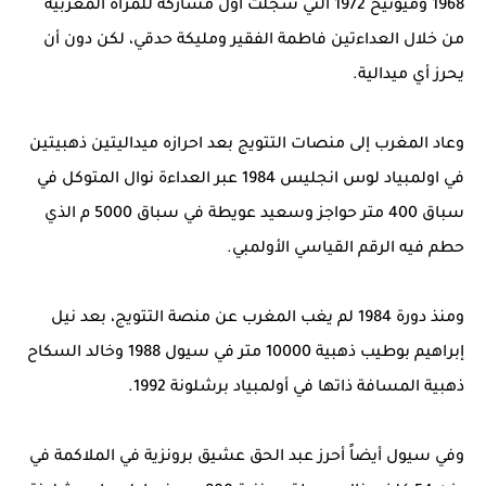
1968 وميونيخ 1972 التي سجلت أول مشاركة للمرأة المغربية
من خلال العداءتين فاطمة الفقير ومليكة حدقي، لكن دون أن
يحرز أي ميدالية.
وعاد المغرب إلى منصات التتويج بعد احرازه ميداليتين ذهبيتين
في اولمبياد لوس انجليس 1984 عبر العداءة نوال المتوكل في
سباق 400 متر حواجز وسعيد عويطة في سباق 5000 م الذي
حطم فيه الرقم القياسي الأولمبي.
ومنذ دورة 1984 لم يغب المغرب عن منصة التتويج، بعد نيل
إبراهيم بوطيب ذهبية 10000 متر في سيول 1988 وخالد السكاح
ذهبية المسافة ذاتها في أولمبياد برشلونة 1992.
وفي سيول أيضاً أحرز عبد الحق عشيق برونزية في الملاكمة في