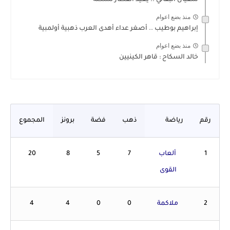
منذ بضع اعوام
إبراهيم بوطيب .. أصغر عداء أهدى العرب ذهبية أولمبية
منذ بضع اعوام
خالد السكاح : قاهر الكينيين
رقم
رياضة
ذهب
فضة
برونز
المجموع
1
ألعاب
7
5
8
20
القوى
2
ملاكمة
0
0
4
4