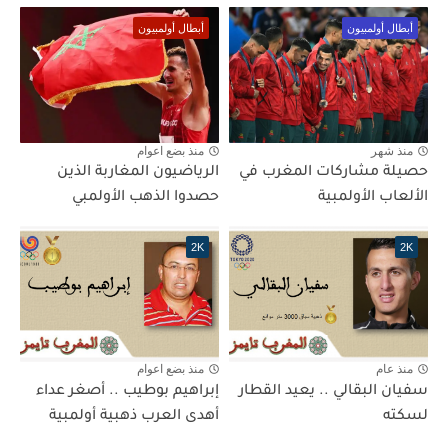
أبطال أولمبيون
أبطال أولمبيون
منذ شهر
منذ بضع اعوام
حصيلة مشاركات المغرب في
الرياضيون المغاربة الذين
الألعاب الأولمبية
حصدوا الذهب الأولمبي
2K
2K
منذ عام
منذ بضع اعوام
سفيان البقالي .. يعيد القطار
إبراهيم بوطيب .. أصغر عداء
لسكته
أهدى العرب ذهبية أولمبية