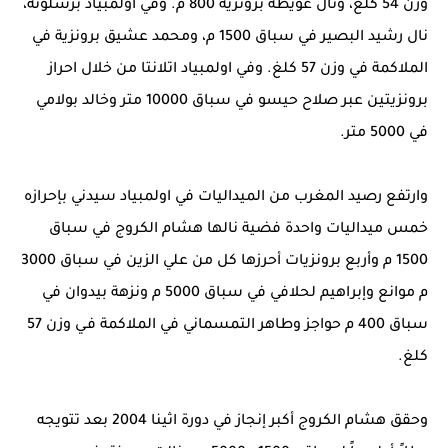
وزن 54 كلغ، ونال عويطة برونزية 800 م. وفي اولمبياد برشلونة،
نال رشيد البصير في سباق 1500 م، ومحمد عشيق برونزية في
الملاكمة في وزن 57 كلغ. وفي اولمبياد اتلانتا من خلال احراز
برونزيتين عبر صلاح حيسو في سباق 10000 متر وخالد بولامي
في 5000 متر.
وارتفع رصيد المغرب من الميداليات في اولمبياد سيدني بإحرازه
خمس ميداليات واحدة فضية نالها هشام الكروج في سباق
1500 م وأربع برونزيات أحرزها كل من علي الزين في سباق 3000
م موانع وإبراهيم لحلافي في سباق 5000 م ونزهة بيدوان في
سباق 400 م حواجز وطاهر التمسماني في الملاكمة فـي وزن 57
كلغ.
وحقق هشام الكروج أكبر إنجاز في دورة اثينا 2004 بعد تتويجه