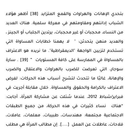
بتحدي الإهانات والهراوات والقمع المتزايد [38] أظهر هؤلاء
الشباب إدانتهم ومقاومتهم في معركة سلمية. هناك العديد
من النساء، محجبات أو غير محجبات، يرتدين الجلباب أو الجينز ،
والعديد منهن يتحدثن: " لا يهمنا خطابات المساواة التي
تستخدم لتزيين الواجهة "الديمقراطية". ما نريده هو الاعتراف
بالمساواة في الممارسة على كافة المستويات ” [39] . سارة
سوجار، التي تعرضت للضرب بالهراوات والاعتقال والضرب
والإهانة، غالبًا ما تتحدث لتشرح أسباب هذه الحركات: لفرض
الاعتراف بالكرامة والحقوق والمساواة. خلال مقابلة أجريت في
فبراير/شباط 2012، عندما سُئلت عن مشاركة المرأة، أجابت:
“هناك نساء كثيرات في هذه الحركة، من جميع الطبقات
الاجتماعية مجتمعة: مهندسات، طبيبات، معلمات، عاملات،
فلاحات، عاطلات عن العمل [....]. إن مطالب المرأة هي مطلب