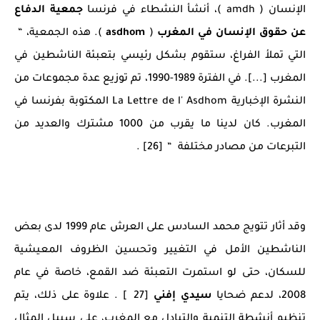
الإنسان ( amdh )، أنشأ النشطاء في فرنسا
جمعية الدفاع
عن حقوق الإنسان في المغرب
(
asdhom
). هذه الجمعية، “
التي تملأ الفراغ، ستقوم بشكل رئيسي بتعبئة الناشطين في
المغرب [...]. في الفترة 1989-1990، تم توزيع عدة مجموعات من
النشرة الإخبارية La Lettre de l' Asdhom المكتوبة بفرنسا في
المغرب. كان لدينا ما يقرب من 1000 مشترك والعديد من
التبرعات من مصادر مختلفة “ [26] .
وقد أثار تتويج محمد السادس على العرش عام 1999 لدى بعض
الناشطين الأمل في التغيير وتحسين الظروف المعيشية
للسكان، حتى لو استمرت التعبئة ضد القمع، خاصة في عام
2008، لدعم ضحايا
سيدي إفني
[27 ] . علاوة على ذلك، يتم
تنظيم أنشطة التنمية والتبادل مع المغرب، على سبيل المثال