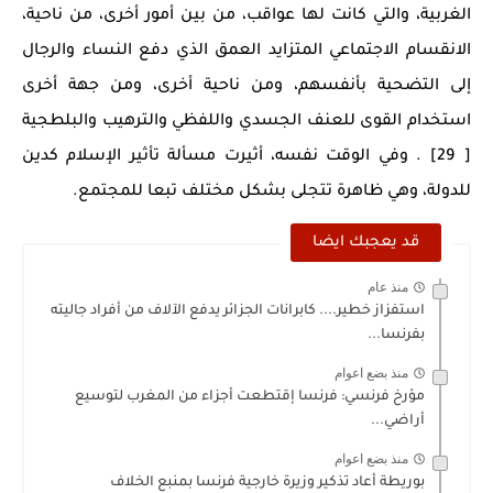
الغربية، والتي كانت لها عواقب، من بين أمور أخرى، من ناحية،
الانقسام الاجتماعي المتزايد العمق الذي دفع النساء والرجال
إلى التضحية بأنفسهم، ومن ناحية أخرى، ومن جهة أخرى
استخدام القوى للعنف الجسدي واللفظي والترهيب والبلطجية
[ 29] . وفي الوقت نفسه، أثيرت مسألة تأثير الإسلام كدين
للدولة، وهي ظاهرة تتجلى بشكل مختلف تبعا للمجتمع.
قد يعجبك ايضا
منذ عام
استفزاز خطير.... كابرانات الجزائر يدفع الآلاف من أفراد جاليته
بفرنسا...
منذ بضع اعوام
مؤرخ فرنسي: فرنسا إقتطعت أجزاء من المغرب لتوسيع
أراضي...
منذ بضع اعوام
بوريطة أعاد تذكير وزيرة خارجية فرنسا بمنبع الخلاف