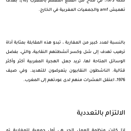
سنة 1973، في مناخ من القمع المعمم بالمغرب [16]، بهدف
تهميش amf والجمعيات المغربية في الخارج.
بالنسبة لعدد كبير من المغاربة ، تبدو هذه المقابلة بمثابة أداة
ترهيب تهدف إلى شل وكسر أنشطتهم النقابية، والتي، بفضل
الوسائل المتاحة لها، تريد جعل الهجرة المغربية أكثر وأكثر
قتالية. الناشطون النقابيون يتعرضون للتهديد. وفي صيف
1976، اعتقل العشرات منهم لدى عودتهم إلى المغرب.
الالتزام بالتعددية
إذا كانت منظمة العمل الحر هي أول جمعية للمغاربة تم