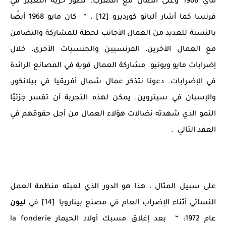
ماي 1968 وعلى اتصال مع المغرب. تطور حرية التعبير في
فرنسا كما أشار ألبانو كورديرو [12] ، “ كان مايو 1968 أيضًا
بالنسبة للعديد من العمال الأجانب لحظة للمشاركة والتضامن
مع العمال الآخرين، الفرنسيين والجنسيات الأخرى، خلال
إضرابات مايو ويونيو. مشاركة العمال قوية في المصانع الرائدة
في الإضرابات. دعونا نتذكر عمال شمال أفريقيا في بيلانكور،
والإسبان في سيتروين. يمكن لهذه التجربة أن تفسر جزئيًا
النمو الذي شهدته نضالات هؤلاء العمال من أجل حقوقهم في
العقد التالي .
على سبيل المثال ، هذا هو الدور الذي لعبته منظمة العمل
النسائي أثناء الإضراب العام في مصنع بينارويا [14] في
ليون
عام 1972: “ بعد إغلاق مسبك أولاد الحيمار la fonderie