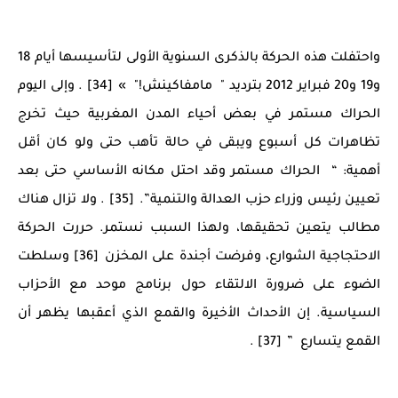
واحتفلت هذه الحركة بالذكرى السنوية الأولى لتأسيسها أيام 18
و19 و20 فبراير 2012 بترديد " مامفاكينش!" » [34] . وإلى اليوم
الحراك مستمر في بعض أحياء المدن المغربية حيث تخرج
تظاهرات كل أسبوع ويبقى في حالة تأهب حتى ولو كان أقل
أهمية: “ الحراك مستمر وقد احتل مكانه الأساسي حتى بعد
تعيين رئيس وزراء حزب العدالة والتنمية”. [35] . ولا تزال هناك
مطالب يتعين تحقيقها، ولهذا السبب نستمر. حررت الحركة
الاحتجاجية الشوارع، وفرضت أجندة على المخزن [36] وسلطت
الضوء على ضرورة الالتقاء حول برنامج موحد مع الأحزاب
السياسية. إن الأحداث الأخيرة والقمع الذي أعقبها يظهر أن
القمع يتسارع ” [37] .