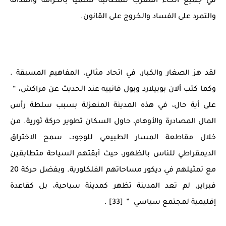
في جميع أنحاء المغرب للمطالبة سلميا بالكرامة والعدالة
والتمرد على الفساد والخروج على القانون.
لقد هز الصغار والكبار، في اتحاد مثالي، المفاهيم المسبقة .
وكما كتب ألان بوبيلارد وبول فانييه عند الحديث عن مراكش، “
على أية حال، في هذه المدينة المنعزلة بسبب سلطة رأس
المال المصادرة والأوهام، حاول السكان تطوير حركة ثورية. من
خلال مقاطعة المسار الطبيعي للوجود، سمح الاختراق
الديمقراطي للناس بالظهور، حيث أبقتهم السياحة متطابقين
مع تمثيلهم في ديكور مساحاتهم الفلكلورية. وبفضل حركة 20
فبراير، لم تعد المدينة تظهر كمدينة سياحية، بل كقاعدة
إقليمية لمجتمع سياسي ” [33] .