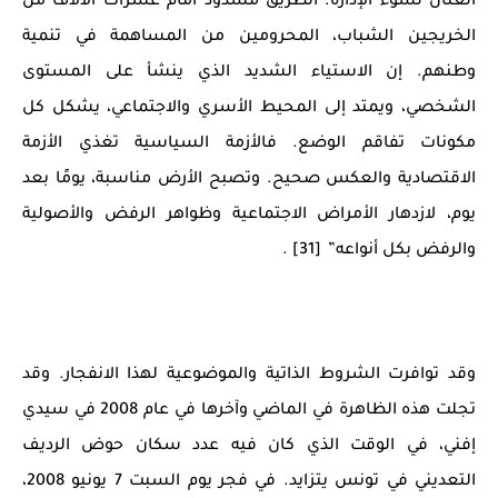
العنان لسوء الإدارة. الطريق مسدود أمام عشرات الآلاف من
الخريجين الشباب، المحرومين من المساهمة في تنمية
وطنهم. إن الاستياء الشديد الذي ينشأ على المستوى
الشخصي، ويمتد إلى المحيط الأسري والاجتماعي، يشكل كل
مكونات تفاقم الوضع. فالأزمة السياسية تغذي الأزمة
الاقتصادية والعكس صحيح. وتصبح الأرض مناسبة، يومًا بعد
يوم، لازدهار الأمراض الاجتماعية وظواهر الرفض والأصولية
والرفض بكل أنواعه” [31] .
وقد توافرت الشروط الذاتية والموضوعية لهذا الانفجار. وقد
تجلت هذه الظاهرة في الماضي وآخرها في عام 2008 في سيدي
إفني، في الوقت الذي كان فيه عدد سكان حوض الرديف
التعديني في تونس يتزايد. في فجر يوم السبت 7 يونيو 2008،