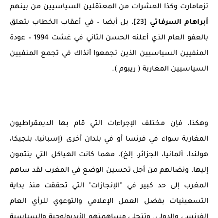
تزمامارت وكذا العشرات من المعتقلين السياسيين من بينهم
أبراهام السرفاتي
[23]، بل أيضا – في أعقاب الخطاب يتعلق
بالعفو العام الذي أعلنه الحسن الثاني في غشت 1994 – عودة
المنفيين السياسيين الذين تجمعوا آنذاك في تجمع المنفيين
السياسيين المغاربة ( ريبوم ).
وهكذا، فإن مختلف الإجراءات التي قام بها الديمقراطيون
المغاربة سواء في فرنسا أو في بلدان أخرى (إسبانيا، بلجيكا،
هولندا، ألمانيا، الجزائر، إلخ)، مهما كانت الهياكل التي ينتمون
إليها، ونضالهم من أجل تحسين الوضع في المغرب لقد ساهم
المغرب إلى حد كبير في "الإنجازات" التي تحققت منذ بداية
التسعينيات بفضل العمل الإعلامي والتوعوي للرأي العام
الفرنسي والدولي. وتتجلى مساهمتهم الأيديولوجية والسياسية