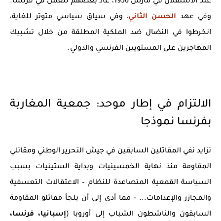
عند الاستقلال في مارس 1956، عاد بعضهم للعمل في فرنسا.
وفي عهد
الحسن الثاني
، وفي سياق سياسي متوتر للغاية،
انخرطوا في النضال ضد الملكية المطلقة من خلال تشبيك
المهاجرين على المستويين الفرنسي والدولي.
الالتزام في إطار موحد: جمعية المغاربة
بفرنسا نموذجا
تزايد نفي المقاتلين السابقين في جيش التحرير الوطني ومقاتلي
المقاومة منذ نهاية الخمسينيات وبداية الستينيات بسبب
السياسة القمعية المتصاعدة للنظام – الاعتقالات التعسفية
والمجازر والإعدامات... - مما أدى إلى أن يلجأ مقاتلو المقاومة
السابقون والناشطون الشباب إلى أوروبا (
إسبانيا، فرنسا،