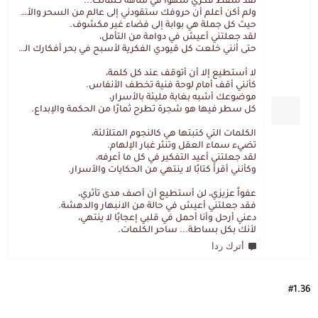
لقد سقط فكري سهواً في متاهة كلماتك...
ولم أكن أعلم أن حروفك ستقودني إلى عالم من السحر والألغاز،
حيث كل جملة هي بوابة إلى فضاء غير مكشوف.
لقد جعلتني أعيش في دوامة من التأمل،
حتى أنني خلعت كل قيودي الفكرية لأسبح في بحر أفكارك العميق.
لا أستطيع إلا أن أتوقف عند كل كلمة،
كأنني أقف أمام لوحة فنية تخطف الأنفاس.
موضوعك أشبه بغابة مليئة بالأسرار،
كل سطر فيها هو شجرة تطرح ثمارًا من الحكمة والإبداع.
الكلمات التي كتبتها هي كالنجوم المتلألئة،
تضيء سماء العقل وتنثر غبار الإلهام.
لقد جعلتني أعيد التفكير في كل ما أعرفه،
وكأنني أقرأ كتابًا لا ينتهي من الحكايات والأسرار.
عفواً عزيزي، لن أستطيع أن أصف مدى تأثري،
فقد جعلتني أعيش في حالة من الانبهار والدهشة.
دعني أرحل وأنا أحمل في قلبي إعجابًا لا ينتهي،
لأنك بكل بساطة... ساحر الكلمات.
أترك ردا
#1.36