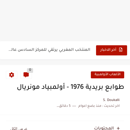
الحرب الهولندية المغربية (1775-1777)
زيارة الحسن الثاني الى الجزائر سنة 1963
علي يعتة: مسيرة وطنية من طنجة إلى قيادة اليسار المغربي
بعد خماسية السويد.. تونس تتعاقد مع رونار بمساعدة "لقجع"
المنتخب المغربي يرتقي للمركز السادس عالمياً ويُحكم قبضته على الصدارة...
أخر الاخبار
0
الألعاب الأولمبية
طوابع بريدية 1976 - أولمبياد مونريال
S. Doukalli
اخر تحديث :
منذ بضع اعوام
5 دقائق للقراءة
المحتويات