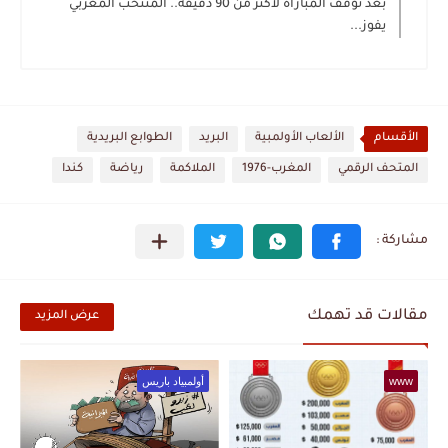
بعد توقف المباراة لأكثر من 90 دقيقة.. المنتخب المغربي
يفوز...
الأقسام
الألعاب الأولمبية
البريد
الطوابع البريدية
المتحف الرقمي
المغرب-1976
الملاكمة
رياضة
كندا
مقالات قد تهمك
عرض المزيد
www
أولمبياد باريس