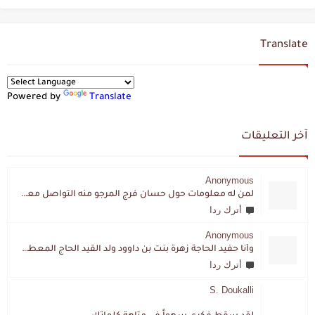
Translate
Powered by
Translate
آخر التعليقات
Anonymous
لمن له معلومات حول حسان فرج المرجو منه التواصل معي لقد اختفى تماما و كانت لي به علاقة تواصل خاصة
أترك ردا
Anonymous
وأنا حفيد الحاجة زهرة بنت بن داوود ولد القيد الحاج المعطي المزمزي . ولا نمتلك من إرثه شيئا .
أترك ردا
S. Doukalli