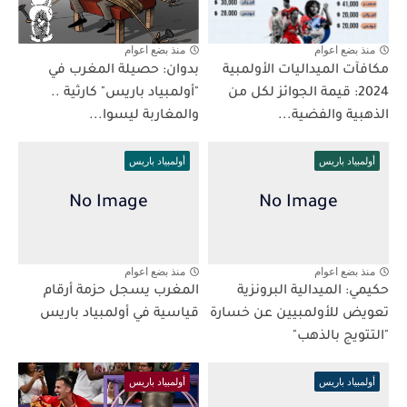
منذ بضع اعوام
منذ بضع اعوام
مكافآت الميداليات الأولمبية
بدوان: حصيلة المغرب في
2024: قيمة الجوائز لكل من
"أولمبياد باريس" كارثية ..
الذهبية والفضية...
والمغاربة ليسوا...
أولمبياد باريس
أولمبياد باريس
منذ بضع اعوام
منذ بضع اعوام
حكيمي: الميدالية البرونزية
المغرب يسجل حزمة أرقام
تعويض للأولمبيين عن خسارة
قياسية في أولمبياد باريس
"التتويج بالذهب"
أولمبياد باريس
أولمبياد باريس