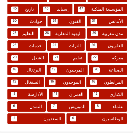
المؤسسة الملكية
إسبانيا
تاريخ
45
46
47
الأندلس
الفنون
حوادث
30
31
37
مدن مغربية
اليهود المغاربة
التعليم
27
28
29
العلويون
التراث
خدمات
23
25
26
معركة
تعليم
الشغل
20
21
22
الصناعة
المرينيون
البرتغال
16
19
20
المرابطون
الموحدون
السنغال
15
16
16
الكناري
العمران
الأدارسة
8
11
12
علماء
الموريش
التمدن
6
7
8
الوطاسيون
السعديون
5
6