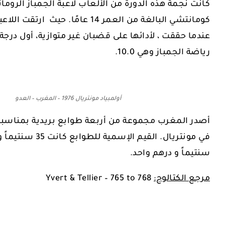
كانت نجمة هذه الدورة من الألعاب لاعبة الجمباز الروماني
كومانتشي البالغة من العمر 14 عامًا. حيث ار
عندما حققت ، لأدائها على قضبان غير متوازية، أول درجة
رياضة الجمباز وهي 10.0.
أولمبياد مونتريال 1976 – المغرب – العدو
أصدر المغرب مجموعة من أربعة طوابع بريدية بمناسبة ا
سنتيماً و درهم واحد.
مرجع الكتالوج:
Yvert & Tellier – 765 to 768