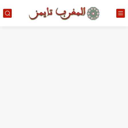
حين أرعب حجاج المغرب جيش نابليون
وهبي: فخور بما قدمه الأسود في كأس العالم.. والإقصاء لن...
هل سيكون جيد حكم نهائي كأس العالم؟
نزهة بدوان.. أسطورة مغربية خلدت اسمها في تاريخ ألعاب القوى
كتاب جديد لدريانكور يفضح أساطير وخزعبلات نظام العسكر ويعيد قراءة...