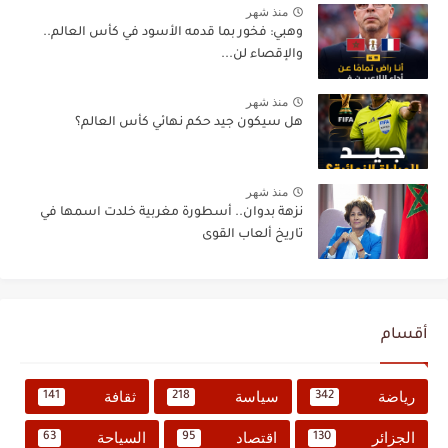
منذ شهر
وهبي: فخور بما قدمه الأسود في كأس العالم..
والإقصاء لن...
منذ شهر
هل سيكون جيد حكم نهائي كأس العالم؟
منذ شهر
نزهة بدوان.. أسطورة مغربية خلدت اسمها في
تاريخ ألعاب القوى
أقسام
رياضة
سياسة
ثقافة
141
218
342
الجزائر
اقتصاد
السياحة
63
95
130