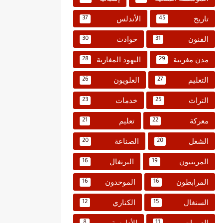
تاريخ
الأندلس
37
45
الفنون
حوادث
30
31
مدن مغربية
اليهود المغاربة
28
29
التعليم
العلويون
26
27
التراث
خدمات
23
25
معركة
تعليم
21
22
الشغل
الصناعة
20
20
المرينيون
البرتغال
16
19
المرابطون
الموحدون
16
16
السنغال
الكناري
12
15
العمران
الأدارسة
8
11