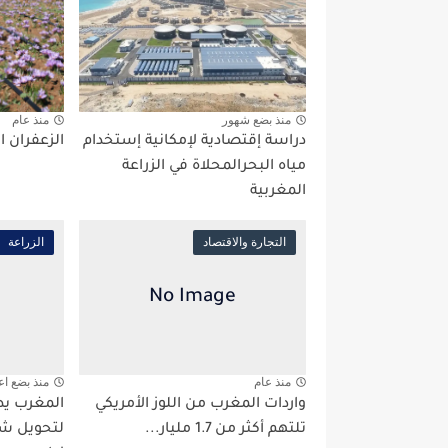
منذ بضع شهور
منذ عام
دراسة إقتصادية لإمكانية إستخدام
الزعفران ا
مياه البحرالمحلاة في الزراعة
المغربية
التجارة والاقتصاد
الزراعة
منذ عام
منذ بضع اع
واردات المغرب من اللوز الأمريكي
المغرب يط
تلتهم أكثر من 1.7 مليار...
لتحويل شجر