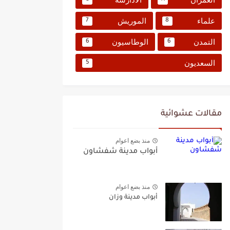
علماء
الموريش
7
8
التمدن
الوطاسيون
6
6
السعديون
5
مقالات عشوائية
منذ بضع اعوام
أبواب مدينة شفشاون
منذ بضع اعوام
أبواب مدينة وزان