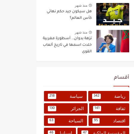
منذ شهر
هل سيكون جيد حكم نهائي
كأس العالم؟
منذ شهر
نزهة بدوان.. أسطورة مغربية
خلدت اسمها في تاريخ ألعاب
القوى
أقسام
رياضة
سياسة
218
342
ثقافة
الجزائر
130
141
اقتصاد
السياحة
63
95
المؤسسة الملكية
إسبانيا
46
47