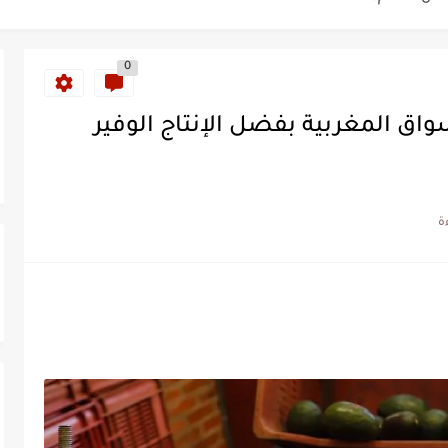
ة خلدت اسمها في تاريخ ألعاب القوى
0
ساطير وخزعبلات نظام العسكر ويعيد قراءة...
واق المغربية بفضل الإنتاج الوفير
سنة 1963
طنجة إلى قيادة اليسار المغربي
تتعاقد مع رونار بمساعدة "لقجع"
كز السادس عالمياً ويُحكم قبضته على الصدارة...