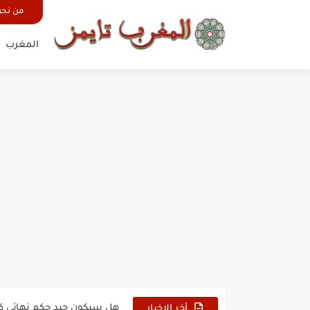
من نح
المغرب
حين أرعب حجاج المغرب جيش
وهبي: فخور بما قدمه الأسود
هل سيكون جيد حكم نهائي ك
أخر الاخبار