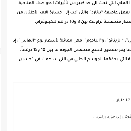
ا العام، التي نجت إلى حد كبير من تأثيرات العواصف المناخية،
بفعل عاصفة “برنارد” والتي أدت إلى خسارة آلاف الأطنان من
وحت بين 8 و10 دراهم للكيلوغرام.
”، “الزيتانو”، و”الباكوم”، فهي مماثلة لأسعار نوع “الهاس”، إذ
تتراوح الأسعار بين 18 و25 درهماً للكيلوغرام، بينما يتم تسعير المنتج منخفض الجودة ما بين 10 و15 درهماً.
الية التي يحققها الموسم الحالي هي التي ساهمت في تحسين
.
كان إلى مورد زراعي...