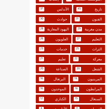
تاريخ
الأندلس
37
45
الفنون
حوادث
30
31
مدن مغربية
اليهود المغاربة
28
29
التعليم
العلويون
26
27
التراث
خدمات
23
25
معركة
تعليم
21
22
الشغل
الصناعة
20
20
المرينيون
البرتغال
16
19
المرابطون
الموحدون
16
16
السنغال
الكناري
12
15
العمران
الأدارسة
8
11