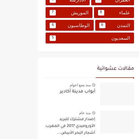
علماء
الموريش
7
8
التمدن
الوطاسيون
6
6
السعديون
5
مقالات عشوائية
منذ بضع اعوام
أبواب مدينة أكادير
منذ عام
إصدار مشترك للبريد
الأوروميدي 2017 في المغرب:
أشجار البحر الأبيض...