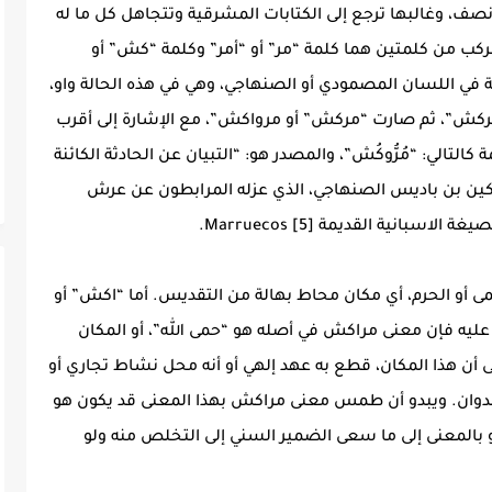
نصف، وغالبها ترجع إلى الكتابات المشرقية وتتجاهل كل ما له
ركب من كلمتين هما كلمة “مر” أو “أمر” وكلمة “كش” أو
 في اللسان المصمودي أو الصنهاجي، وهي في هذه الحالة واو،
مركش”، ثم صارت “مركش” أو مرواكش”، مع الإشارة إلى أقرب
تالي: “مُرُّوكُش”، والمصدر هو: “التبيان عن الحادثة الكائنة
بُلُكين بن باديس الصنهاجي، الذي عزله المرابطون عن عرش
انية القديمة Marruecos [5].
حمى أو الحرم، أي مكان محاط بهالة من التقديس. أما “اكش” أو
 عليه فإن معنى مراكش في أصله هو “حمى الله”، أو المكان
 أن هذا المكان، قطع به عهد إلهي أو أنه محل نشاط تجاري أو
 العدوان. ويبدو أن طمس معنى مراكش بهذا المعنى قد يكون هو
و بالمعنى إلى ما سعى الضمير السني إلى التخلص منه ولو