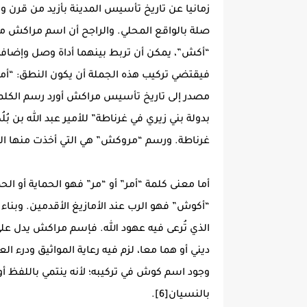
زمانيا عن تاريخ تأسيس المدينة بأزيد من قرن و
صلة بالواقع المحلي. والراجح أن اسم مراكش م
“أكش”، يمكن أن تربط بينهما أداة وصل وإضافة
فيقتضي تركيب هذه الجملة أن يكون النطق: “أ
مصدر إلى تاريخ تأسيس مراكش أورد رسم الكلمة كال
بدولة بني زيري في غرناطة” للأمير عبد الله بن 
غرناطة. ورسم “مروكش” هي التي أخذت منها الصيغة الاسب
أما معنى كلمة “أمر” أو “مر” فهو الحماية أو ال
“أكوش” فهو الرب عند الأمازيغ الأقدمين. وبناء
الذي تُرعى فيه عهود الله. فإسم مراكش يدل على
ديني أو هما معا، لزم فيه رعاية المواثيق ودرء
وجود اسم كوش في تركيبه؛ لأنه ينتمي باللفظ أ
بالنسيان[6].