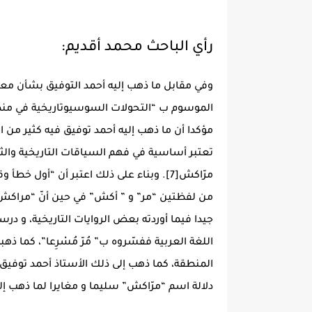
رأي الباحث محمد أقديم:
وفي مقابل ما ذهب إليه أحمد التوفيق بشأن مع
الموسوم ب “التحولات السوسيوتاريخية في منط
مؤكدا أن ما ذهب إليه أحمد توفيق فيه كثير من 
تعتبر أساسية في فهم السياقات التاريخية والثقا
مرّاكش[7]. وبناء على ذلك اعتبر أن “أول 
من لفظتين “مر” و ” أكش” في حين أنّ “مراكش”
جيدا فيما أوردته بعض الروايات التاريخية، و 
اللغة العربية ففسّروه ب” مُرّ مُسْرِعا”، كما ذه
المنطقة، كما ذهب إلى ذلك الأستاذ أحمد توفيق 
دلالة اسم “مرّاكش” سليما و مغايرا لما ذهب إليه