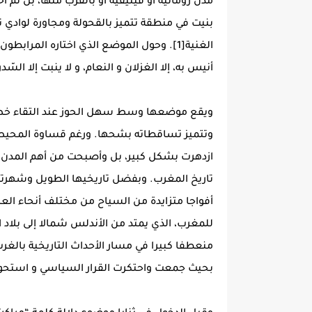
مدن رومانية أو فينيقية أو بالقرب منها، بل تم 
بنيت في منطقة تتميز بالقحولة ومجاورة لوادي 
الغنية[1]. وحول الموضع الذي اختاره الم
أنيس به، إلا الغزلان و النعام، و لا ينبت إلا السّدر
وتتميز تساقطاته بشحها. ورغم قساوة المحيط
ازدهرت بشكل كبير، بل وأصبحت من أهم المدن ا
تاريخ المغرب. وبفضل تاريخيها الطويل وشهرته
أفواجا متزايدة من السياح من مختلف أنحاء ال
للمغرب، الذي يمتد من الأندلس شمالا إلى بلاد ال
منعطفا كبيرا في مسار الأحداث التاريخية بالغ
بحيث جمعت واحتكرت القرار السياسي و استحوذت 