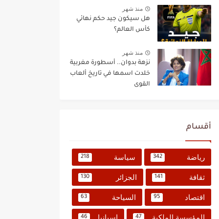
منذ شهر
هل سيكون جيد حكم نهائي
كأس العالم؟
منذ شهر
نزهة بدوان.. أسطورة مغربية
خلدت اسمها في تاريخ ألعاب
القوى
أقسام
رياضة
سياسة
218
342
ثقافة
الجزائر
130
141
اقتصاد
السياحة
63
95
المؤسسة الملكية
إسبانيا
46
47