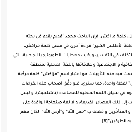
نى كلمة مراكش، فإن الباحث محمد أقديم يقدم في بحثه
قة الأطلس الكبير” قراءة أخرى في معنى كلمة مراكش،
التكلف في التفسير، ويغيب معطيات الطوبونيميا المحلية، التي
فية و الاجتماعية و علاقاتها باللغة المحلية لمنطقة
خطأ وقعت فيه هذه التأويلات هو اعتبار اسم “مرّاكش” كلمة مركّبة
 لفظة واحدة، كما سنرى، فلو دقَّق أصحاب هذه القراءات
درسوه في سياق اللغة المحلية للمصامدة (تاشلحيت)، و ليس
بت إلى ذلك المصادر القديمة، و لا لغة صنهاجة الوافدة على
و المتأخّرين و فهمه ب “حمى الله” و”أرض الله”، لكان فهم
 الطرفين”[8].