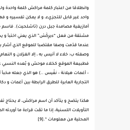
وانطلاقا من اعتبار كلمة مراكش كلمة واحدة و
واحد غير قابل للتجزيء، و لا يمكن تفسيره و فه
أمازيغية مصامدة جبل درن (تاشلحيت). فاسم مرّ
مشتقة من فعل “ءيرِكْسْ” الذي يعني اختبأ و يخت
عندما قدّمت وصفا مقتضبا للموقع الذي أشار ب
وصفته ب: خلاء لا أنيس به ، إلا الغزلان و النعام،
فطبيعة الموقع كخلاء موحش و بُعده النسبي عن
– أغمات هيلانة – نفّيس ..) هو الذي جعله مخب
التجارية العابرة للطرق الرابطة بين أغمات و دكال
هكذا يتضح و يتأكد أن اسم مراكش، لا يحتاج تفسي
التأويلات اللسنية، إذا ما تمّت قراءة ما أوردته 
المحلية من معلومات “.[9]