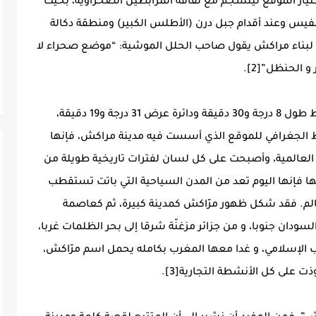
اختيار الموقع لينسجم مع ثقافة المرابطين الصحراوية، بحيث
نفيس وعند أقدام جبل درن (الأطلس الكبير) ومنطقة دكالة
رابطون لبناء مراكش يقول صاحب الحلل الموشية: “موضع صحراء لا
 و الحنظل”[2].
ويقع موضعها وسط سهل الحوز عند التقاء خط طول 8 درجة و30 دقيقة ودائرة عرض 31 درجة و19 دقيقة،
 الجغرافي للموقع الذي أسست فيه مدينة مراكش، فإنها
لعالمية، وأصبحت على كل لسان لفترات تاريخية طويلة من
ا فإنها اليوم تعد من المدن السياحية التي باتت تستقطب
عالم. فقد شكل ظهور مرّاكش كمدينة كبيرة، ثم كعاصمة
سودان جنوبا، و من جزائر مزغنّة شرقا إلى بحر الظلمات غربا،
رب الإسلامي، و غدا معها المغرب بكامله يحمل اسم مرّاكش،
على كل الأنشطة التجارية[3].