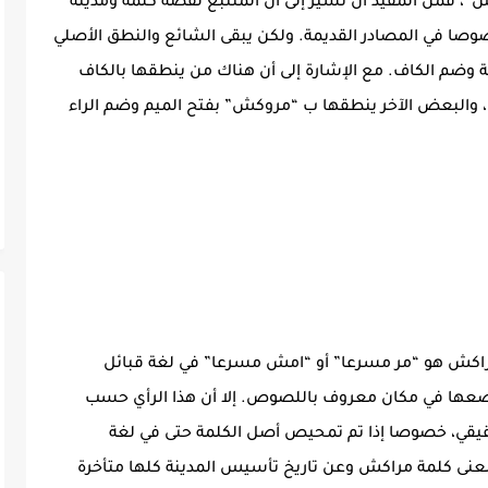
”، فمن المفيد أن نشير إلى أن المتتبع لقصة كلمة ومدينة
صا في المصادر القديمة. ولكن يبقى الشائع والنطق الأصلي
ة وضم الكاف. مع الإشارة إلى أن هناك من ينطقها بالكاف
 والبعض الآخر ينطقها ب “مروكش” بفتح الميم وضم الراء
 مراكش هو “مر مسرعا” أو “امش مسرعا” في لغة قبائل
ضعها في مكان معروف باللصوص. إلا أن هذا الرأي حسب
حقيقي، خصوصا إذا تم تمحيص أصل الكلمة حتى في لغة
معنى كلمة مراكش وعن تاريخ تأسيس المدينة كلها متأخرة