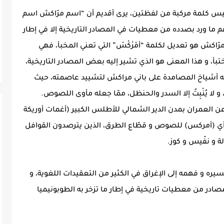
ليس كلمة مركبة من لفظتين، يرى أقديم أن “اسم مرّاكش اسم
م ما ورد بصدده من معطيات في المصادر التاريخية إلا في إطار
اكش هو تعديل لكلمة “أمْرْكْسْ” التي تعني المخبأ، فهي
بأ، و هذا المعنى هو الذي تشير إليه بعض المصادر التاريخية،
ه أشياخ المصامدة على باني مراكش لتشييد عاصمته، حيث
 و لا يُنْبِتُ إلا السدر والحنظل، ممّا جعله مأوى اللصوص.
 العمران بمدن الدير الشمالي للأطلس الكبير (أغمات أوريكة
أ أي (أمركس) للصوص و قطّاع الطرق، الذين يترصدون القوافل
ة و نفّيس و كوز.
ره و فهمه إلى الإغراق في الكثير من التعقيدات اللغوية، و
المصادر من معطيات تاريخية في إطار ما تزخر به الطوبونيميا