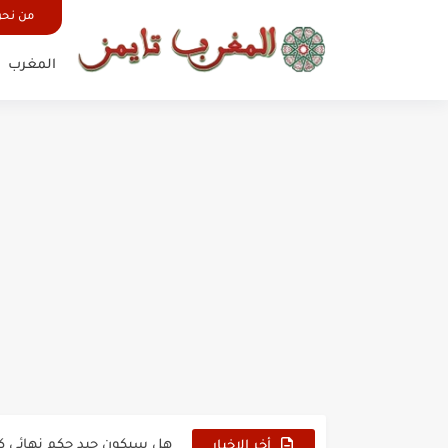
من نح
المغرب
حين أرعب حجاج المغرب جيش
وهبي: فخور بما قدمه الأسود
هل سيكون جيد حكم نهائي ك
أخر الاخبار