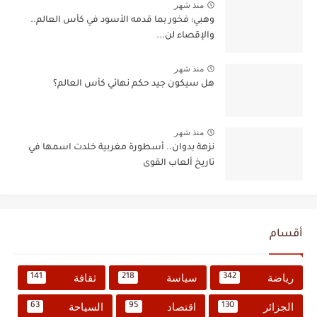
منذ شهر
وهبي: فخور بما قدمه الأسود في كأس العالم..
والإقصاء لن...
منذ شهر
هل سيكون جيد حكم نهائي كأس العالم؟
منذ شهر
نزهة بدوان.. أسطورة مغربية خلدت اسمها في
تاريخ ألعاب القوى
أقسام
رياضة
سياسة
ثقافة
141
218
342
الجزائر
اقتصاد
السياحة
63
95
130