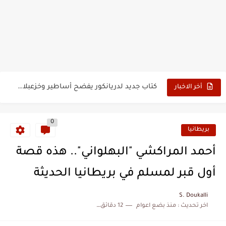
حين أرعب حجاج المغرب جيش نابليون
وهبي: فخور بما قدمه الأسود في كأس العالم.. والإقصاء لن...
هل سيكون جيد حكم نهائي كأس العالم؟
نزهة بدوان.. أسطورة مغربية خلدت اسمها في تاريخ ألعاب القوى
كتاب جديد لدريانكور يفضح أساطير وخزعبلات نظام العسكر ويعيد قراءة...
أخر الاخبار
الحرب الهولندية المغربية (1775-1777)
0
زيارة الحسن الثاني الى الجزائر سنة 1963
بريطانيا
علي يعتة: مسيرة وطنية من طنجة إلى قيادة اليسار المغربي
أحمد المراكشي "البهلواني".. هذه قصة
بعد خماسية السويد.. تونس تتعاقد مع رونار بمساعدة "لقجع"
أول قبر لمسلم في بريطانيا الحديثة
المنتخب المغربي يرتقي للمركز السادس عالمياً ويُحكم قبضته على الصدارة...
S. Doukalli
اخر تحديث :
منذ بضع اعوام
12 دقائق للقراءة