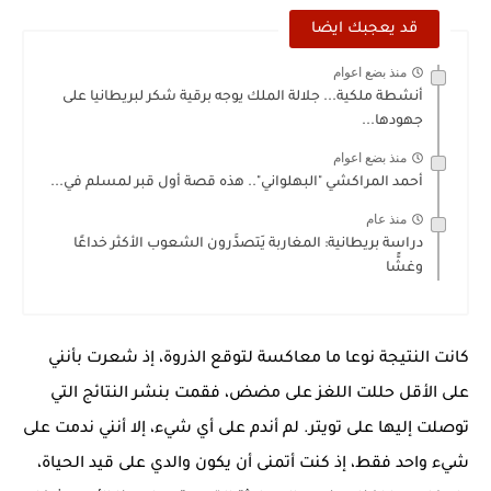
قد يعجبك ايضا
منذ بضع اعوام
أنشطة ملكية... جلالة الملك يوجه برقية شكر لبريطانيا على
جهودها...
منذ بضع اعوام
أحمد المراكشي "البهلواني".. هذه قصة أول قبر لمسلم في...
منذ عام
دراسة بريطانية: المغاربة يَتصدَّرون الشعوب الأكثر خداعًا
وغشًّا
كانت النتيجة نوعا ما معاكسة لتوقع الذروة، إذ شعرت بأنني
على الأقل حللت اللغز على مضض، فقمت بنشر النتائج التي
توصلت إليها على تويتر. لم أندم على أي شيء، إلا أنني ندمت على
شيء واحد فقط، إذ كنت أتمنى أن يكون والدي على قيد الحياة،