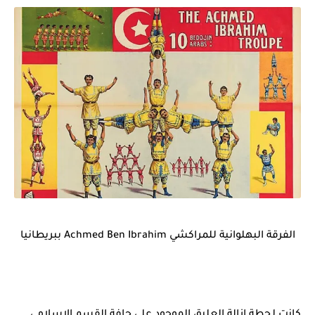
الفرقة البهلوانية للمراكشي Achmed Ben Ibrahim ببريطانيا
كانت لحطة إزالة العليق الموجود على حافة القسم الإسلامي