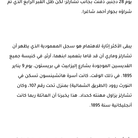
يوم 28 دجنبر، دُفنت بجانب تشارلز؛ لكن ظل القبر الرابع الذي تم
شراؤه بجوار أحمد شاغرا.
يبقى الأكثر إثارة للاهتمام هو سجل المعمودية الذي يظهر أن
تشارلز وماري آن قد قاما بتعميد ابنهما، آرثر، في كنيسة جميع
القديسين الموجودة بشارع إليزابيث في بريستون، يوم 9 يناير
1895. في ذلك الوقت، كانت أسرة هاتشينسون تسكن في
النورث روود (الطريق الشمالية) بمنزل تحت رقم 107، وكان
تشارلز يزاول مهنته كحداد. هذا يخبرنا أن العائلة ربما كانت
أنجليكانية سنة 1895.