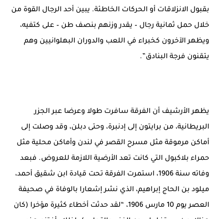
بقبول الانزلاقات أو الحركات الخاطئة. يبين أحد الرجال القوة من
خلال حمل ثمانية رجال – يقدر وزنهم بنصف طن – على كتفيه،
ويظهر الآخرون كخبراء في اللعب والدوران البهلوانيين وهم
يتقنون فرجة البنادق”.
يظهر الأرشيف أن الفرقة سافرت طولا وعرضا عبر الجزر
البريطانية، من برايتون إلى إدنبرة، وحتى دبلن، وقد وصلت إلى
أماكن مرموقة مثل مسرح القصر في لندن وأماكن محلية مثل
حمراء بلاكبول التي كانت تعد الأرضية اللازمة للعروض. فبعد
وفاته سنة 1906، استمرت الفرقة تحت قيادة ابن شقيق أحمد،
ميلود بن الحاج إبراهيم، الذي نشر إشعارا بالوفاة في صحيفة
العصر يوم 10 مارس 1906، “لقد حدثت أخطاء كثيرة مؤخرا (كان