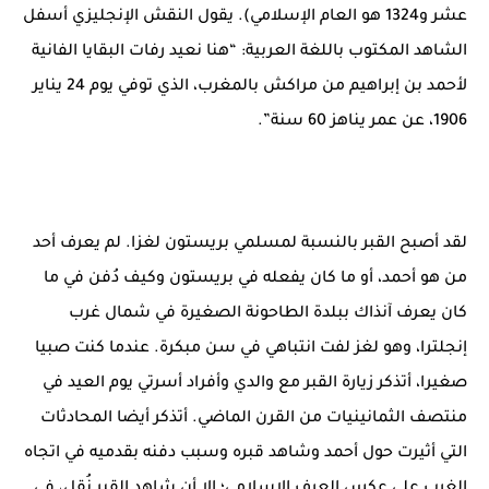
عشر و1324 هو العام الإسلامي). يقول النقش الإنجليزي أسفل
الشاهد المكتوب باللغة العربية: “هنا نعيد رفات البقايا الفانية
لأحمد بن إبراهيم من مراكش بالمغرب، الذي توفي يوم 24 يناير
1906، عن عمر يناهز 60 سنة”.
لقد أصبح القبر بالنسبة لمسلمي بريستون لغزا. لم يعرف أحد
من هو أحمد، أو ما كان يفعله في بريستون وكيف دُفن في ما
كان يعرف آنذاك ببلدة الطاحونة الصغيرة في شمال غرب
إنجلترا، وهو لغز لفت انتباهي في سن مبكرة. عندما كنت صبيا
صغيرا، أتذكر زيارة القبر مع والدي وأفراد أسرتي يوم العيد في
منتصف الثمانينيات من القرن الماضي. أتذكر أيضا المحادثات
التي أثيرت حول أحمد وشاهد قبره وسبب دفنه بقدميه في اتجاه
الغرب على عكس العرف الإسلامي؛ إلا أن شاهد القبر نُقل، في