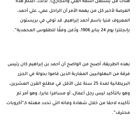
هناك من يستغل اسمه الفني والتجاري). لذلك، أغتنم هذه
الفرصة لأخبر كل من يهمه الأمر أن الراحل عمي، علي أحمد،
المعروف فنيا باسم أحمد إبراهيم، قد توفي في بريستون
بإنجلترا يوم 24 يناير 1906، ودُفن وفقًا للطقوس المحمدية”.
بهذه الطريقة، أصبح من الواضح أن أحمد بن إبراهيم كان رئيس
فرقة من البهلوانيين المغاربة الذين قاموا بجولة في الجزر
البريطانية لمدة 25 سنة على الأقل في مطلع القرن العشرين،
وهو بالتأكيد ليس رجل أعمال، أو مسافرا عابرا، وهو أمر تم
تأكيده لاحقا من خلال شهادة وفاته التي تحدد مهنته كـ”أكروبات
محترف”.