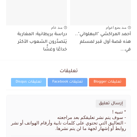
منذ بضع اعوام
منذ عام
أحمد المراكشي "البهلواني"..
دراسة بريطانية: المغاربة
هذه قصة أول قبر لمسلم
يَتصدَّرون الشعوب الأكثر
في...
خداعًا وغشًّا
تعليقات
تعليقات Blogger
تعليقات Facebook
تعليقات Disqus
إرسال تعليق
* تنبيه !
- سوف يتم نشر تعليقكم بعد مراجعته
- التعاليق التي تحتوي على كلمات نابية وأرقام الهواتف أو نشر
روابط أو إشهار لجهة ما لن يتم نشرها.