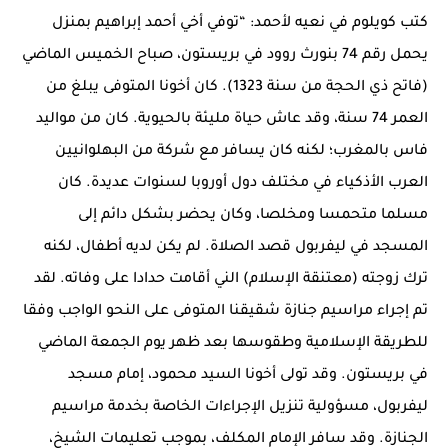
كتب كويلوم في نعيه لأحمد: “توفي أخي أحمد إبراهيم بمنزل
يحمل رقم 74 بنورث روود في بريستون، صباح الخميس الماضي
(فاتح ذي الحجة من سنة 1323). كان أخونا المتوفى يبلغ من
العمر 74 سنة، وقد عاش حياة مليئة بالحيوية. كان من مواليد
فاس بالمغرب؛ لكنه كان يسافر مع شركة من البهلوانيين
العرب الأذكياء في مختلف دول أوروبا لسنوات عديدة. كان
مسلما متحمسا ومخلصا، وكان يحضر بشكل دائم إلى
المسجد في ليفربول قصد الصلاة. لم يكن لديه أطفال، لكنه
ترك زوجته (معتنقة الإسلام) الني أقامت حدادا على وفاته. لقد
تم إجراء مراسيم جنازة شقيقنا المتوفى على النحو الواجب وفقا
للطريقة الإسلامية وطقوسها بعد ظهر يوم الجمعة الماضي
في بريستون. وقد تولى أخونا السيد محمود، إمام مسجد
ليفربول، مسؤولية تنزيل الإجراءات الخاصة بخدمة مراسيم
الجنازة. وقد سافر الإمام المكلف، بموجب تعليمات الشيخ،