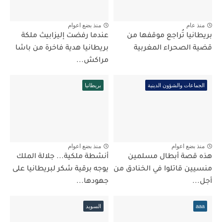
منذ عام
منذ بضع اعوام
بريطانيا تُراجع موقفها من
عندما رفضت إليزابيث ملكة
قضية الصحراء المغربية
بريطانيا هدية فاخرة من باشا
مراكش...
الجماعات والشؤون الدينية
بريطانيا
منذ بضع اعوام
منذ بضع اعوام
هذه قصة أبطال مسلمين
أنشطة ملكية... جلالة الملك
منسيين قاتلوا في الخنادق من
يوجه برقية شكر لبريطانيا على
أجل...
جهودها...
aaa
السويد