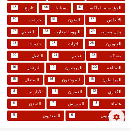
المؤسسة الملكية
إسبانيا
تاريخ
45
46
47
الأندلس
الفنون
حوادث
30
31
37
مدن مغربية
اليهود المغاربة
التعليم
27
28
29
العلويون
التراث
خدمات
23
25
26
معركة
تعليم
الشغل
20
21
22
الصناعة
المرينيون
البرتغال
16
19
20
المرابطون
الموحدون
السنغال
15
16
16
الكناري
العمران
الأدارسة
8
11
12
علماء
الموريش
التمدن
6
7
8
الوطاسيون
السعديون
5
6