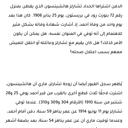
الدفن اشتراها الحداد تشارلز هاتشينسون الذي يقطن بمنزل
رقم 72 بنورث رود في بريستون، يوم 25 يناير 1906. كان هذا بعد
يوم واحد من وفاة أحمد، إذ أشارت شهادة وفاته بشكل مثير
للاهتمام إلى أنه توفي في العنوان نفسه. هل يمكن أن يكون
الأمر كذلك؟ هل كان يقيم مع تشارلز وعائلته أو انتقل للعيش
معهم بسبب اعتلال صحته؟
يُظهر سجل القبور أيضا أن زوجة تشارلز، ماري آن هاتشينسون،
اشترت لاحقًا ثلاث قطع أخرى بالقرب من قبر أحمد يومي 25 و28
شتنبر من سنة 1910 (الأرقام 304 و309 و310). عندما توفي
تشارلز يوم 11 يونيو 1914 عن عمر يناهز 59 سنة، دفن أمام أحمد،
وعندما توفيت ماري آن عن عمر يناهز 54 سنة، بعد بضعة أشهر