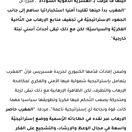
حينها ما عرفت بـ’العشرية الدموية السوداء
'”، مبرزاً أنّ
“
المغرب بدأ حينها تقليدا أمنيا استخباراتيا ساهم إلى جانب
الجهود الإستراتيجيّة في تجفيف منابع الإرهاب من النّاحية
الفكريّة والسياسيّة؛ لكن مع ذلك تبقى أحداث أسني نبتة
خارجية
”.
وضمن إفادات قدّمها الكنبوري لجريدة هسبريس فإنّ “المغرب
يتعامل بإستراتيجية شمولية فيها الأمني والفكري لمكافحة
الإرهاب والتطرف، لكن الظاهرة الإرهابية مع ذلك تبقى لزجة
ومتحركة يصعب التّحكم فيها فكريا وتطويقها سياسيا مهما
كانت قوة ونجاعة أي إستراتيجية ناعمة”، مردفا: “
المغرب حاصر
الإرهاب عبر نقده في خطاباته الرّسمية ووضع إستراتيجيّة
واسعة في مجال الوعظ والإرشاد، والتشجيع على الفكر