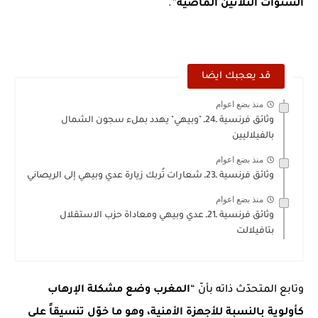
السنوات الثلاثين الماضيّة
”.
قد يعجبك ايضا
منذ بضع اعوام
وثائق فرنسية ـ24ـ "وبيهي" يهدد بملء سجون الشمال
بالفيلاليين
منذ بضع اعوام
وثائق فرنسية ـ23ـ شعارات تُربك زيارة عدي وبيهي إلى الريصاني
منذ بضع اعوام
وثائق فرنسية ـ21ـ عدي وبيهي ومعاداة حزب الاستقلال
بتافيلالت
وتابع المتحدّث ذاته بأنّ “
المغرب وضع مشكلة الإرهاب
كأولوية بالنسبة للأجهزة الأمنية، وهو ما خوّل تنسيقاً على