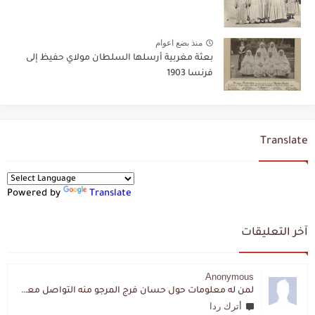
منذ بضع اعوام
بعثة مغربية أرسلها السلطان مولاي حفيظ إلى
فرنسا 1903
Translate
Powered by
Translate
آخر التعليقات
Anonymous
لمن له معلومات حول حسان فرج المرجو منه التواصل معي لقد اختفى تماما و كانت لي به علاقة تواصل خاصة
أترك ردا