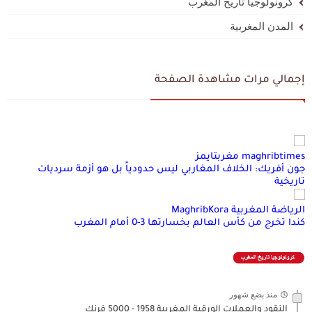
كرونولوجيا تاريخ المغرب
المدن المغربية
إجمالي مرات مشاهدة الصفحة
maghribtimes مغربتايمز
جون أفريك: الخلاف المغاربي ليس حدودياً بل هو أزمة سرديات
تاريخية
الرياضة المغربية MaghribKora
كندا تخرج من كأس العالم بخسارتها 3-0 أمام المغرب
منذ بضع شهور
النقود والعملات الورقية المغربية 1958 - 5000 فرنك