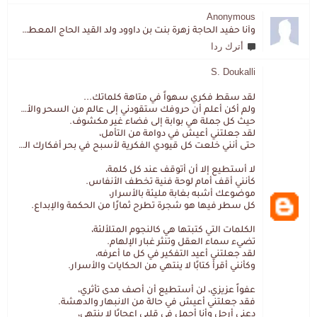
Anonymous
وأنا حفيد الحاجة زهرة بنت بن داوود ولد القيد الحاج المعطي المزمزي . ولا نمتلك من إرثه شيئا .
أترك ردا
S. Doukalli
لقد سقط فكري سهواً في متاهة كلماتك...
ولم أكن أعلم أن حروفك ستقودني إلى عالم من السحر والألغاز،
حيث كل جملة هي بوابة إلى فضاء غير مكشوف.
لقد جعلتني أعيش في دوامة من التأمل،
حتى أنني خلعت كل قيودي الفكرية لأسبح في بحر أفكارك العميق.
لا أستطيع إلا أن أتوقف عند كل كلمة،
كأنني أقف أمام لوحة فنية تخطف الأنفاس.
موضوعك أشبه بغابة مليئة بالأسرار،
كل سطر فيها هو شجرة تطرح ثمارًا من الحكمة والإبداع.
الكلمات التي كتبتها هي كالنجوم المتلألئة،
تضيء سماء العقل وتنثر غبار الإلهام.
لقد جعلتني أعيد التفكير في كل ما أعرفه،
وكأنني أقرأ كتابًا لا ينتهي من الحكايات والأسرار.
عفواً عزيزي، لن أستطيع أن أصف مدى تأثري،
فقد جعلتني أعيش في حالة من الانبهار والدهشة.
دعني أرحل وأنا أحمل في قلبي إعجابًا لا ينتهي،