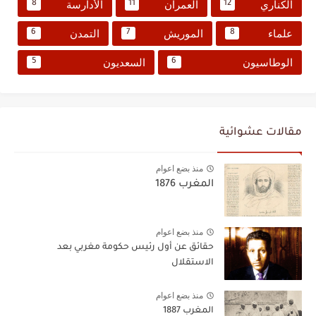
الكناري
العمران
الأدارسة
8
11
12
علماء
الموريش
التمدن
6
7
8
الوطاسيون
السعديون
5
6
مقالات عشوائية
منذ بضع اعوام
المغرب 1876
منذ بضع اعوام
حقائق عن أول رئيس حكومة مغربي بعد
الاستقلال
منذ بضع اعوام
المغرب 1887