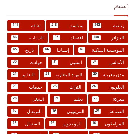
أقسام
رياضة
سياسة
ثقافة
141
218
342
الجزائر
اقتصاد
السياحة
63
95
130
المؤسسة الملكية
إسبانيا
تاريخ
45
46
47
الأندلس
الفنون
حوادث
30
31
37
مدن مغربية
اليهود المغاربة
التعليم
27
28
29
العلويون
التراث
خدمات
23
25
26
معركة
تعليم
الشغل
20
21
22
الصناعة
المرينيون
البرتغال
16
19
20
المرابطون
الموحدون
السنغال
15
16
16