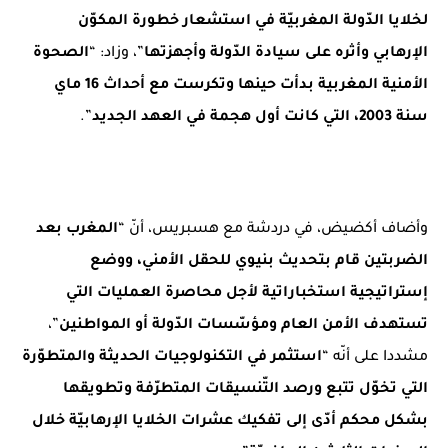
لخلايا الدّولة المغربيّة في استشعار خطورة المكوّن
الإرهابي وأثره على سيادة الدّولة وأجهزتها
”، وزاد: “
الصحوة
الأمنية المغربية بدأت حينها وتكرست مع أحداث 16 ماي
سنة 2003، التي كانت أول هجمة في العهد الجديد
”.
وأضاف أكضيض، في دردشة مع هسبريس، أنّ “
المغرب بعد
الضربتين قام بتحديث بنيوي للحقل الأمني، ووضع
إستراتيجية استخباراتية لأجل محاصرة العمليات التي
تستهدف الأمن العام ومؤسّسات الدّولة أو المواطنين
”،
مشددا على أنّه “
استثمر في التكنولوجيات الحديثة والمتطوّرة
التي تخوّل تتبع ورصد التّنسيقات المتطرّفة وتطويقها
بشكل محكم أدّى إلى تفكيك عشرات الخلايا الإرهابيّة خلال