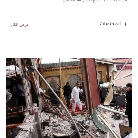
اخر تحديث :
منذ بضع اعوام
6 دقائق للقراءة
بعد خماسية السويد.. تونس تتعاقد مع رونار بمساعدة "لقجع"
المحتويات