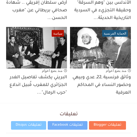
الأندلس بين "وهم السرقة"
أرض سلطان إفريقي .. شهادة
وحقيقة التجزيء في السردية
صحافي بريطاني عن "مغرب
التاريخية الحديثة...
الحسن...
الحماية الفرنسية
سياسة
منذ بضع اعوام
منذ بضع اعوام
وثائق فرنسية ـ22ـ عدي وبيهي
البريني يكشف تفاصيل الغدر
وحضور النساء في المحاكم
الجزائري للمغرب قُبيل اندلاع
العرفية
"حرب الرمال"...
تعليقات
تعليقات Blogger
تعليقات Facebook
تعليقات Disqus