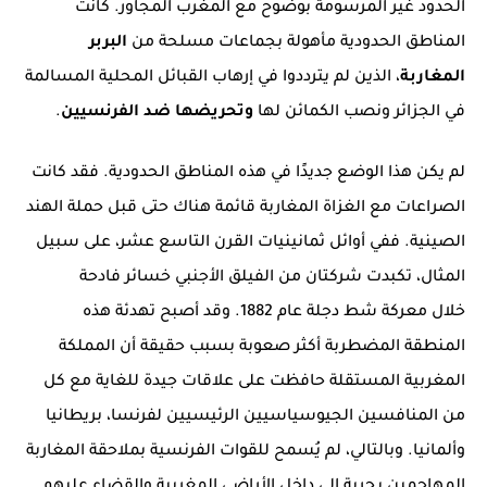
الحدود غير المرسومة بوضوح مع المغرب المجاور. كانت
المناطق الحدودية مأهولة بجماعات مسلحة من
البربر
المغاربة
، الذين لم يترددوا في إرهاب القبائل المحلية المسالمة
في الجزائر ونصب الكمائن لها
وتحريضها ضد الفرنسيين
.
لم يكن هذا الوضع جديدًا في هذه المناطق الحدودية. فقد كانت
الصراعات مع الغزاة المغاربة قائمة هناك حتى قبل حملة الهند
الصينية. ففي أوائل ثمانينيات القرن التاسع عشر، على سبيل
المثال، تكبدت شركتان من الفيلق الأجنبي خسائر فادحة
خلال
معركة شط دجلة عام 1882.
وقد أصبح تهدئة هذه
المنطقة المضطربة أكثر صعوبة بسبب حقيقة أن المملكة
المغربية المستقلة حافظت على علاقات جيدة للغاية مع كل
من المنافسين الجيوسياسيين الرئيسيين لفرنسا، بريطانيا
وألمانيا. وبالتالي، لم يُسمح للقوات الفرنسية بملاحقة المغاربة
المهاجمين بحرية إلى داخل الأراضي المغربية والقضاء عليهم