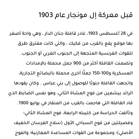
قبل معركة إل مونجار عام 1903
في 28 أغسطس 1903، غادر قافلة
جنان الدار
، وهي واحة أصغر
بها موقع يقع بالقرب من
فكيك
، والتي كانت مفترق طرق
للقوات الفرنسية المتجهة إلى الجنوب الغربي أو الجنوب.
وتضمنت القافلة أكثر من 900 جمل محملة بالإمدادات
العسكرية و100-150 جملًا أخرى محملة بالبضائع التجارية،
واتجهت القافلة جنوبًا للوصول إلى
بني عباس
. وكان يقودها
الرائد
بيشمين
من فوج المشاة الثاني، وهو نفس الضابط الذي
قاد القافلة التي هاجمت بالقرب من
المنقار
في يوليو 1900.
وتألفت الحراسة من كتيبته الرابعة، فوج المشاة الثاني؛
وفصيلتين من فوج السباحي الأول (سلاح الفرسان الخفيف
الأصلي)؛ ومجموعة من القوات المساعدة المغازنية؛ والفوج