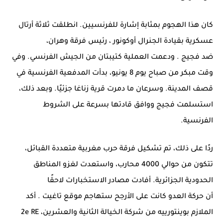
كان هذا الهجوم بمثابة إشارة للفرنسيين. انطلقت ثلاثة أرتال
عسكرية بقيادة الجنرال
أوكونور ، رئيس فرقة وهران،
ضد
فجيج
. ودعمت العملية كتيبتان من الجيش الفرنسي. وفي
وقت مبكر من صباح يوم 8 يونيو، بدأت المدفعية الفرنسية في
قصف المدينة. وسرعان ما دمرت قرية
زناغا
جزئيًا. وبعد ذلك،
استسلمت
فجيج
ووافق قادتها بسرعة على الشروط
الفرنسية.
ردًا على ذلك، تم تشكيل فرقة حرب مغربية متعددة القبائل،
تتكون من حوالي 4000 محارب، واستعدت لغزو المناطق
الحدودية الجزائرية. أفادت مصادر الاستخبارات لاحقًا
أن
حركة
العدو كانت على الأرجح ستهاجم موقع
تاغيت
. أكد
الملازم
بوينتورييه
من شركة الخيالة الثانية والعشرين، 2e RE