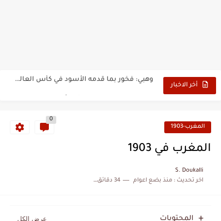
بدون عنوان: اقتحام سبتة المحتلة يكشف الوجه الآخر للهجرة غير...
حين أرعب حجاج المغرب جيش نابليون
وهبي: فخور بما قدمه الأسود في كأس العالم.. والإقصاء لن...
هل سيكون جيد حكم نهائي كأس العالم؟
أخر الاخبار
نزهة بدوان.. أسطورة مغربية خلدت اسمها في تاريخ ألعاب القوى
0
كتاب جديد لدريانكور يفضح أساطير وخزعبلات نظام العسكر ويعيد قراءة...
المغرب-1903
الحرب الهولندية المغربية (1775-1777)
المغرب في 1903
زيارة الحسن الثاني الى الجزائر سنة 1963
S. Doukalli
اخر تحديث :
منذ بضع اعوام
34 دقائق للقراءة
علي يعتة: مسيرة وطنية من طنجة إلى قيادة اليسار المغربي
بعد خماسية السويد.. تونس تتعاقد مع رونار بمساعدة "لقجع"
المحتويات