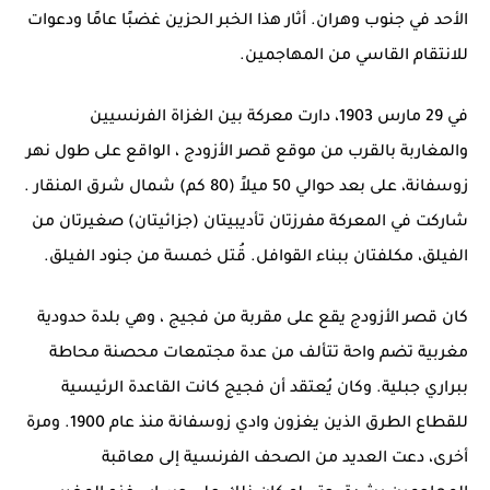
الأحد في جنوب وهران. أثار هذا الخبر الحزين غضبًا عامًا ودعوات
للانتقام القاسي من المهاجمين.
في 29 مارس 1903، دارت معركة بين الغزاة الفرنسيين
والمغاربة بالقرب من موقع
قصر الأزودج
، الواقع على طول نهر
زوسفانة، على بعد حوالي 50 ميلاً (80 كم) شمال شرق
المنقار
.
شاركت في المعركة مفرزتان تأديبيتان (جزائيتان) صغيرتان من
الفيلق، مكلفتان ببناء القوافل. قُتل خمسة من جنود الفيلق.
كان قصر الأزودج
يقع على مقربة من
فجيج
، وهي بلدة حدودية
مغربية تضم واحة تتألف من عدة مجتمعات محصنة محاطة
ببراري جبلية. وكان يُعتقد أن
فجيج
كانت القاعدة الرئيسية
للقطاع الطرق الذين يغزون وادي زوسفانة منذ عام 1900. ومرة ​​
أخرى، دعت العديد من الصحف الفرنسية إلى معاقبة