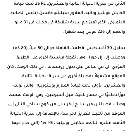
الثاني
من
سرية الخيالة الثانية والعشرين، 2e RE تحت قيادة
الكابتن
فوشيز
ونائبه، الملازم
سيلشوهانسن
(نفس الضابط
الدنماركي الذي تميز مع سرية شقيقة في
فكيك
في 31 مايو؛
وانضم إلى
22e مونتي
بعد شهر).
بحلول 30 أغسطس، قطعت القافلة حوالي 50 ميلاً (80 كم)
ووصلت إلى
إل مورا ، وهي نقطة فرنسية أخرى على الطريق
المؤدي إلى
بني عباس
على طول زوسفانة . في ذلك الوقت، كان
الموقع مشغولاً
بفصيلة
أخرى من سرية الخيالة الثانية
والعشرين، الأولى تحت قيادة الملازم
بوينتورييه
، والتي تولت
دورًا دفاعيًا في حصار تاغيت قبل أسبوعين. وفي الوقت نفسه،
وصلت فصيلتان من سلاح الفرسان من فوج سباحي الثاني إلى
الموقع من
تاغيت
لتعزيز الحراسة، بالإضافة إلى سرية الخيالة
الثامنة عشرة التابعة للكابتن
بونيليه
، 1er RE (التي خدم فيها