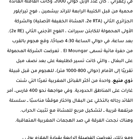
في
زعفراني
. كان عدد الإبل حوالي 2000، وكانت القافلة العائدة
محمية من قبل الكتيبة الرابعة للرائد
بيشمين ، فوج تيرايلور
الجزائري الثاني (2e RTA، المشاة الخفيفة الأصلية) والشركة
الأولى المحمولة للكابتن
سيرانت
، الفوج الأجنبي الثاني (2e RE).
بعد ساعة، في حوالي الساعة 4:30 صباحًا، وقع هجوم بالقرب
من حفرة مائية تسمى
El Moungar
. تعرضت
الشركة المحمولة
على البغال
، والتي كانت تسير كطليعة على بعد نصف ميل
تقريبًا إلى الأمام (حوالي 800-1000 متر)، للهجوم من قبل قبيلة
ذوي منيع
، واحدة من أكثر القبائل المغربية تمردًا التي شنت
غارات على المناطق الحدودية. وفي مواجهة نحو 400 فارس، أمر
القائد رجاله بالتخلي عن البغال واختار موقعًا مناسبًا ــ سلسلة
مرتفعة قريبة ــ لتشكيل مربع للمشاة مع تثبيت الحراب.
وهناك نجحت الفرقة في صد الهجمات المغربية المتعاقبة.
ومع ذلك، تعرضت الفصيلة الرابعة بقيادة الملازم
بولي
،