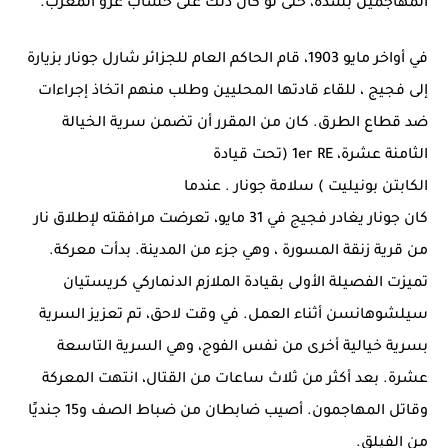
المهاجمين بشدة، حتى لو كان ذلك على حساب غزو المغرب.
في أواخر مايو 1903، قام الحاكم العام للجزائر
شارل جونار
بزيارة
إلى
فجيج
، للقاء قادتها المحليين وطلب منهم اتخاذ إجراءات
ضد قطاع الطرق. كان من المقرر أن تضمن سرية الخيالة
الثامنة عشرة، 1er RE (تحت قيادة
الكابتن
بونيليت
) سلامة
جونار . عندما
كان
جونار
يغادر
فجيج
في 31 مايو، تعرضت مرافقته لإطلاق نار
من قرية زنقة المسورة
،
وهي جزء من المدينة. بدأت معركة.
تميزت الفصيلة الأولى بقيادة الملازم الدنماركي
كريستيان
سيلشوهانسن
أثناء العمل. في وقت لاحق، تم تعزيز السرية
بسرية خيالية أخرى من نفس الفوج، وهي السرية التاسعة
عشرة. بعد أكثر من ثلاث ساعات من القتال، انتهت المعركة
وقاتل المهاجمون. أصيب ضابطان من ضباط الصف و15 جنديًا
من الفيلق.