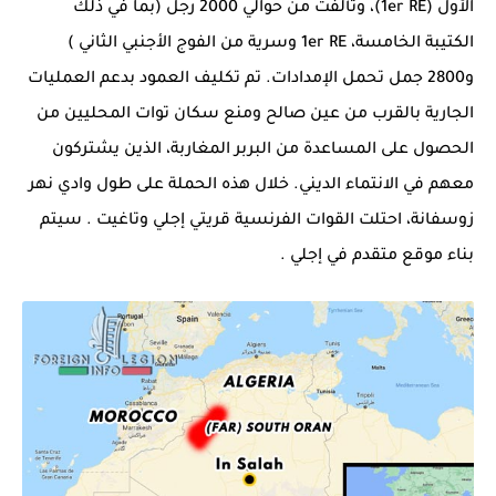
الأول
(1er RE)، وتألفت من حوالي 2000 رجل (بما في ذلك
الكتيبة الخامسة، 1er RE وسرية من
الفوج الأجنبي الثاني
)
و2800 جمل تحمل الإمدادات. تم تكليف العمود بدعم العمليات
الجارية بالقرب من
عين صالح
ومنع
سكان توات المحليين من
الحصول على المساعدة من البربر المغاربة، الذين يشتركون
معهم في الانتماء الديني. خلال هذه الحملة على طول وادي نهر
زوسفانة، احتلت القوات الفرنسية قريتي
إجلي
وتاغيت . سيتم
بناء موقع متقدم في
إجلي
.