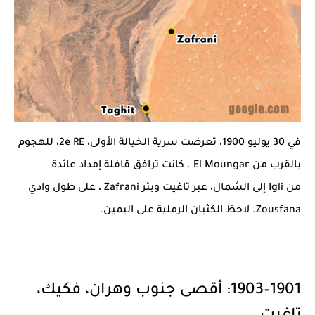
في 30 يوليو 1900، تعرضت سرية الخيالة الأولى، 2e RE، للهجوم
بالقرب من
El Moungar
. كانت ترافق قافلة إمداد عائدة
من
Igli
إلى الشمال، عبر
تاغيت
وبئر
Zafrani
، على طول وادي
Zousfana. لاحظ الكثبان الرملية على اليمين.
1901–1903: أقصى جنوب وهران، فكيك،