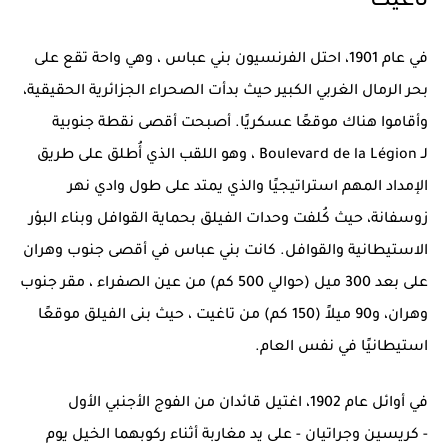
تاغيت
في عام 1901، احتل الفرنسيون
بني عباس
، وهي واحة تقع على
بحر الرمال الغربي الكبير حيث بدأت الصحراء الجزائرية الحقيقية،
وأقاموا هناك موقعًا عسكريًا. أصبحت أقصى نقطة جنوبية
لـ
Boulevard de la Légion
، وهو اللقب الذي أُطلق على طريق
الإمداد المهم استراتيجيًا والذي يمتد على طول وادي نهر
زوسفانة، حيث كُلفت وحدات الفيلق بحماية القوافل وبناء البؤر
الاستيطانية والقوافل. كانت
بني عباس
في أقصى جنوب وهران
على بعد 300 ميل (حوالي 500 كم) من
عين الصفراء
، مقر جنوب
وهران، و90 ميلاً (150 كم) من
تاغيت
، حيث بنى الفيلق موقعًا
استيطانيًا في نفس العام.
في أوائل عام 1902، اغتيل قائدان من الفوج الأجنبي الأول
-
كريسين وجراتيان
-
على يد مغاربة أثناء ركوبهما الخيل يوم