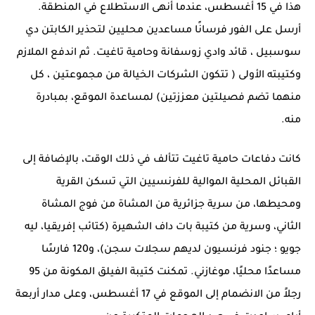
هذا في 15 أغسطس، عندما أنهى الاستطلاع في المنطقة.
أرسل على الفور فرسانًا مساعدين محليين لتحذير الكابتن
دي
سوسبيل
، قائد وادي زوسفانة وحامية تاغيت. ثم اندفع الملازم
وكتيبته الأولى
(
تتكون الشركات الخيالة من مجموعتين
،
كل
منهما تضم ​​فصيلتين معززتين) لمساعدة الموقع، بمبادرة
منه.
كانت دفاعات حامية تاغيت تتألف في ذلك الوقت، بالإضافة إلى
القبائل المحلية الموالية للفرنسيين التي تسكن القرية
ومحيطها، من سرية جزائرية من المشاة من فوج المشاة
الثاني، وسرية من كتيبة
بات داف
الشهيرة (كتائب إفريقيا،
ليه
جويو
؛ جنود فرنسيون لديهم سجلات سجن)، و120 فارسًا
مساعدًا محليًا، موغازني. تمكنت
كتيبة
الفيلق المكونة من 95
رجلاً من الانضمام إلى الموقع في 17 أغسطس، وعلى مدار أربعة