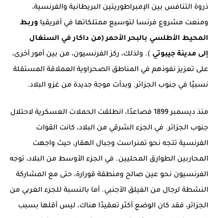
ذروة التنافس بين الإمبراطوريتين البريطانية والفرنسية،
ومنعت مشروع فرنسا لتوسيع ممتلكاتها في أفريقيا
وربط
المحيط الأطلسي بالبحر الأحمر
(من
داكار
في السنغال
إلى
مدينة جيبوتي
). ولذلك، ركز الفرنسيون، من بين أمور أخرى،
على تعزيز نفوذهم في المناطق الصحراوية العملاقة المستقلة
نسبيًا في جنوب الجزائر. وبدأت موجة جديدة من غزو البلاد.
منذ ديسمبر 1899 فصاعدًا، انطلقت الحملات العسكرية لاحتلال
جنوب الجزائر. في الجزء الشرقي من البلاد، كانت القوات
الفرنسية تتجه نحو
تمنراست
وجبال الهقار، حيث واجهت
المحاربين الطوارق المحليين. في الجزء الأوسط من البلاد، توجه
الفرنسيون نحو
عين صالح
ومنطقة قورارة، حتى مع المشاركة
النشطة لرجال من الفيلق الأجنبي. أما بالنسبة للجزء الغربي من
الجزائر، فقد كان الوضع أكثر تعقيدًا هناك، ليس أقلها بسبب