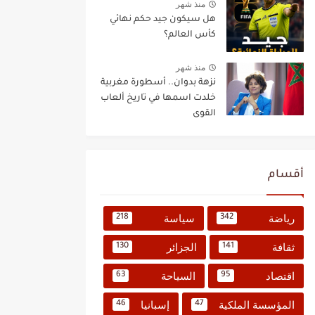
منذ شهر
هل سيكون جيد حكم نهائي
كأس العالم؟
منذ شهر
نزهة بدوان.. أسطورة مغربية
خلدت اسمها في تاريخ ألعاب
القوى
أقسام
رياضة
سياسة
218
342
ثقافة
الجزائر
130
141
اقتصاد
السياحة
63
95
المؤسسة الملكية
إسبانيا
46
47