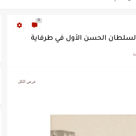
ة خلدت اسمها في تاريخ ألعاب القوى
0
ساطير وخزعبلات نظام العسكر ويعيد قراءة...
السلطان الحسن الأول في طرفاية
سنة 1963
طنجة إلى قيادة اليسار المغربي
تتعاقد مع رونار بمساعدة "لقجع"
كز السادس عالمياً ويُحكم قبضته على الصدارة...