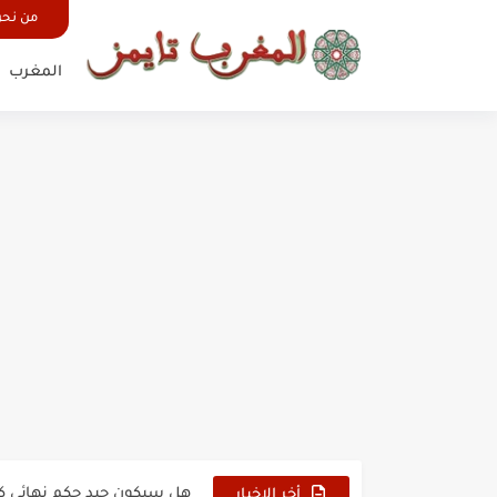
من نح
المغرب
حين أرعب حجاج المغرب جيش
وهبي: فخور بما قدمه الأسود
هل سيكون جيد حكم نهائي ك
أخر الاخبار