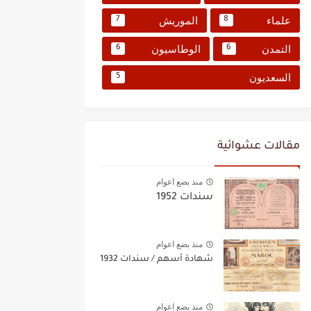
علماء
الموريش
7
8
التمدن
الوطاسيون
6
6
السعديون
5
مقالات عشوائية
منذ بضع اعوام
سندات 1952
منذ بضع اعوام
شهادة أسهم / سندات 1932
منذ بضع اعوام