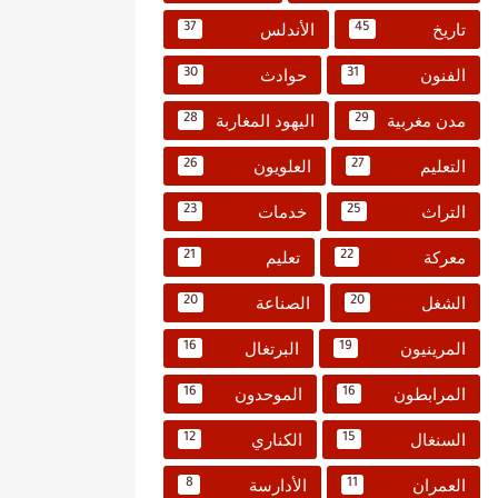
تاريخ
الأندلس
37
45
الفنون
حوادث
30
31
مدن مغربية
اليهود المغاربة
28
29
التعليم
العلويون
26
27
التراث
خدمات
23
25
معركة
تعليم
21
22
الشغل
الصناعة
20
20
المرينيون
البرتغال
16
19
المرابطون
الموحدون
16
16
السنغال
الكناري
12
15
العمران
الأدارسة
8
11