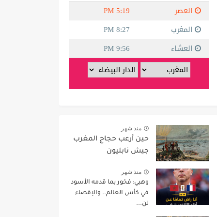
منذ شهر
حين أرعب حجاج المغرب
جيش نابليون
منذ شهر
وهبي: فخور بما قدمه الأسود
في كأس العالم.. والإقصاء
لن...