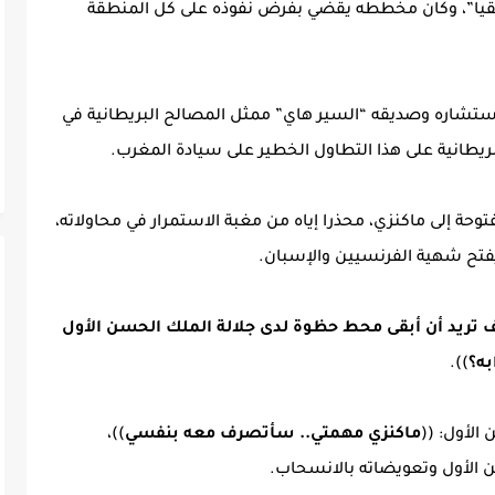
قيا”، وكان مخططه يقضي بفرض نفوذه على كل المنطقة
ستشاره وصديقه “السير هاي” ممثل المصالح البريطانية في
ريطانية على هذا التطاول الخطير على سيادة المغرب.
 رسالة مفتوحة إلى ماكنزي، محذرا إياه من مغبة الاستمرار في محاولاته،
يفتح شهية الفرنسيين والإسبان.
 تريد أن أبقى محط حظوة لدى جلالة الملك الحسن الأول
به؟
)).
الأول: ((
ماكنزي مهمتي.. سأتصرف معه بنفسي
))،
لأول وتعويضاته بالانسحاب.