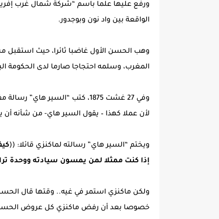
ورفع عليها علما باسم “شركة شمال غرب إفري
الواقعة بين واد نون وبوجدور.
وهب الحسن الأول غاضبا ثائرا، حيث استقبل م
المغرب، وسلمه احتجاجا صارما لدى الحكومة الب
وفي 27 غشت 1875، كتب “السير هاي”
لأن عملا كهذا – يقول السير هاي- من شأنه أن 
ويختم “السير هاي” رسالته لماكنزي قائلا: ((
كيف
إذا كنت ممثلا لمن يمسون سيادته ووحدة ترا
ولكن ماكنزي استمر في غيه.. وقتها قال الحسن 
خصوصا بعد أن رفض ماكنزي كل عروض الحسن ا