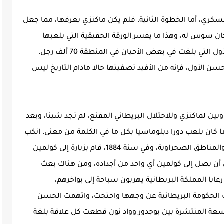
ء عسكري، أما الخطوة الثانية، فلم يكن ماكنزي يعرفها، مما جعل
ان سوس له، وهذا ما يفسر الورقة الحقيقية التي يلعبها
ماكنزي، الذي استطاع محاربة جيوش الحسن الأول التي بلغت في بعض الأحيان في المنطقة 70 ألف رجل،
الأول، فإنه من الأفيد تصفيتها حالا مادام التاريخ ليس
ن لماكنزي وللاحتلال البريطاني المقنع، لم تجد شيئا، وبعد
ما كان يلعب دورا دبلوماسيا بكل ما في الكلمة من معنى، انكب
على إقامة منشآت عسكرية في مناطق سوس والمناطق الصحراوية، وفي سنة 1884، قام بزيارة إلى كولمين
ن أن يصل إلى كولمين أي واحد من أجداده، ومن هناك بعث
ايا المملكة البريطانية يهربون سباحة إلى بواخرهم،
حكومة البريطانية عن وجهها واحتجت، واتهمت الحسن
اسعة المنتشرة بين بوجدور وواد نون قطعت كل علاقة بلغة