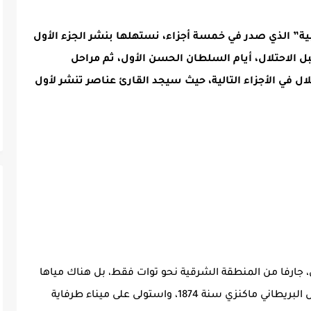
بية” الذي صدر في خمسة أجزاء، نستهلها بنشر الجزء الأول
بل الاحتلال، أيام السلطان الحسن الأول، ثم مراحل
لال في الأجزاء التالية، حيث سيجد القارئ عناصر تنشر لأول
رفا من المنطقة الشرقية نحو توات فقط، بل هناك مياها
أخرى أخذت تتسرب إلى السفينة حينما جاء النبيل البريطاني ماكنزي سنة 1874، واستولى على ميناء طرفاية