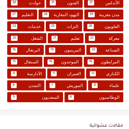
الأندلس
الفنون
حوادث
30
31
37
مدن مغربية
اليهود المغاربة
التعليم
27
28
29
العلويون
التراث
خدمات
23
25
26
معركة
تعليم
الشغل
20
21
22
الصناعة
المرينيون
البرتغال
16
19
20
المرابطون
الموحدون
السنغال
15
16
16
الكناري
العمران
الأدارسة
8
11
12
علماء
الموريش
التمدن
6
7
8
الوطاسيون
السعديون
5
6
مقالات عشوائية