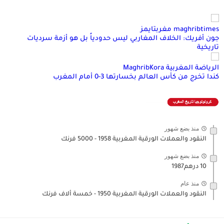
maghribtimes مغربتايمز
جون أفريك: الخلاف المغاربي ليس حدودياً بل هو أزمة سرديات
تاريخية
الرياضة المغربية MaghribKora
كندا تخرج من كأس العالم بخسارتها 3-0 أمام المغرب
منذ بضع شهور
النقود والعملات الورقية المغربية 1958 - 5000 فرنك
منذ بضع شهور
10 درهم1987
منذ عام
النقود والعملات الورقية المغربية 1950 - خمسة ألاف فرنك