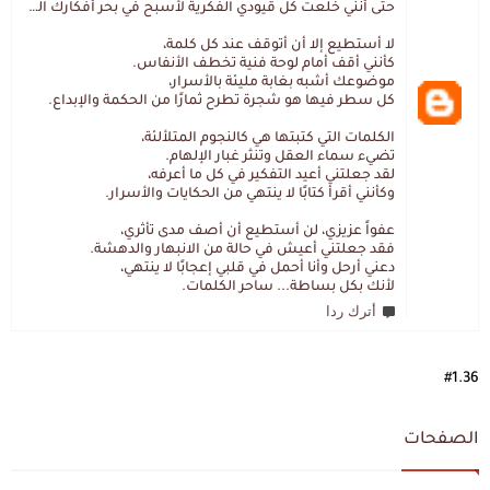
حتى أنني خلعت كل قيودي الفكرية لأسبح في بحر أفكارك العميق.
لا أستطيع إلا أن أتوقف عند كل كلمة،
كأنني أقف أمام لوحة فنية تخطف الأنفاس.
موضوعك أشبه بغابة مليئة بالأسرار،
كل سطر فيها هو شجرة تطرح ثمارًا من الحكمة والإبداع.
الكلمات التي كتبتها هي كالنجوم المتلألئة،
تضيء سماء العقل وتنثر غبار الإلهام.
لقد جعلتني أعيد التفكير في كل ما أعرفه،
وكأنني أقرأ كتابًا لا ينتهي من الحكايات والأسرار.
عفواً عزيزي، لن أستطيع أن أصف مدى تأثري،
فقد جعلتني أعيش في حالة من الانبهار والدهشة.
دعني أرحل وأنا أحمل في قلبي إعجابًا لا ينتهي،
لأنك بكل بساطة... ساحر الكلمات.
أترك ردا
#1.36
الصفحات