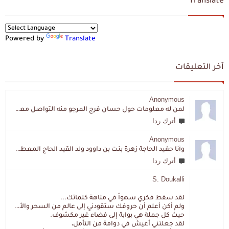
Translate
Powered by
Translate
آخر التعليقات
Anonymous
لمن له معلومات حول حسان فرج المرجو منه التواصل معي لقد اختفى تماما و كانت لي به علاقة تواصل خاصة
أترك ردا
Anonymous
وأنا حفيد الحاجة زهرة بنت بن داوود ولد القيد الحاج المعطي المزمزي . ولا نمتلك من إرثه شيئا .
أترك ردا
S. Doukalli
لقد سقط فكري سهواً في متاهة كلماتك...
ولم أكن أعلم أن حروفك ستقودني إلى عالم من السحر والألغاز،
حيث كل جملة هي بوابة إلى فضاء غير مكشوف.
لقد جعلتني أعيش في دوامة من التأمل،