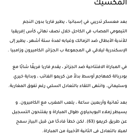
المكسيك
بعد معسكر تدريبي في إسبانيا ، يطير فاريا بدون النجم
التيمومي المصاب في الكاحل خلال نصف نهائي كأس إفريقيا
للأندية الأبطال ضد الزمالك وغيابه لمدة ستة أشهر ، يطير إلى
الإسكندرية ليلاقي في المجموعة ب الجزائر، الكاميرون وزامبيا .
في المباراة الافتتاحية ضد الجزائر ، يقدم فاريا فريقًا شابًا مع
بودربالة كمهاجم أوسط بدلاً من كريمو الغائب ، وبداية خيري
وسليماني. وانتهى اللقاء بالتعادل السلبي رغم تفوق المغاربة.
بعد ثمانية وأربعين ساعة ، يلعب المغرب مع الكاميرون. و
يسيطر زملاء البويحياوي طوال المباراة و يفتتحون التسجيل
عن طريق كريمو (63). لكن خطأ فادحًا من قبل البياز سمح
لميلا بالتعادل في الثانية الأخيرة من المباراة.