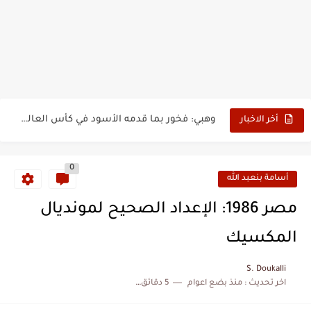
بدون عنوان: اقتحام سبتة المحتلة يكشف الوجه الآخر للهجرة غير...
حين أرعب حجاج المغرب جيش نابليون
وهبي: فخور بما قدمه الأسود في كأس العالم.. والإقصاء لن...
أخر الاخبار
هل سيكون جيد حكم نهائي كأس العالم؟
0
نزهة بدوان.. أسطورة مغربية خلدت اسمها في تاريخ ألعاب القوى
أسامة بنعبد الله
كتاب جديد لدريانكور يفضح أساطير وخزعبلات نظام العسكر ويعيد قراءة...
مصر 1986: الإعداد الصحيح لمونديال
الحرب الهولندية المغربية (1775-1777)
المكسيك
زيارة الحسن الثاني الى الجزائر سنة 1963
S. Doukalli
اخر تحديث :
منذ بضع اعوام
5 دقائق للقراءة
علي يعتة: مسيرة وطنية من طنجة إلى قيادة اليسار المغربي