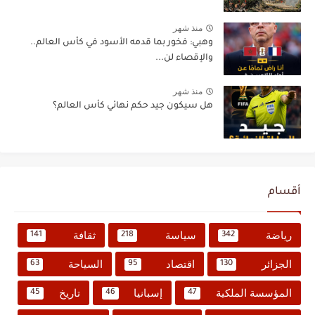
منذ شهر
وهبي: فخور بما قدمه الأسود في كأس العالم..
والإقصاء لن...
منذ شهر
هل سيكون جيد حكم نهائي كأس العالم؟
أقسام
رياضة
سياسة
ثقافة
141
218
342
الجزائر
اقتصاد
السياحة
63
95
130
المؤسسة الملكية
إسبانيا
تاريخ
45
46
47