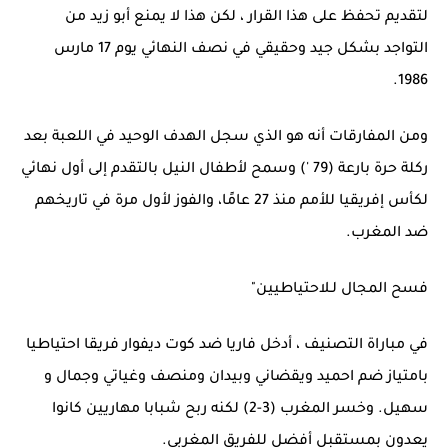
لتقديم تحفظ على هذا القرار ، لكن هذا لا يمنع أبو زيد من
التواجد بشكل جيد وحقيقي في نصف النهائي يوم 17 مارس
1986.
ومن المفارقات أنه هو الذي سجل الهدف الوحيد في اللعبة بعد
ركلة حرة بارعة (79 ') وسمح لأطفال النيل بالتقدم إلى أول نهائي
لكأس إفريقيا للأمم منذ 27 عامًا، والفوز لأول مرة في تاريخهم
ضد المغرب.
فسح المجال لـلاحتياطيين"
في مباراة التصنيف ، أدخل فاريا ضد كوت ديفوار فريقا احتياطيا
بامتياز ضم احميد ويقضاني وبيدان ومنصف وغياتي وجمال و
سهيل. وخسر المغرب (3-2) لكنه ربح شبابا مهاريين كانوا
يعدون بمستقبل أفضل للفريق المغربي.