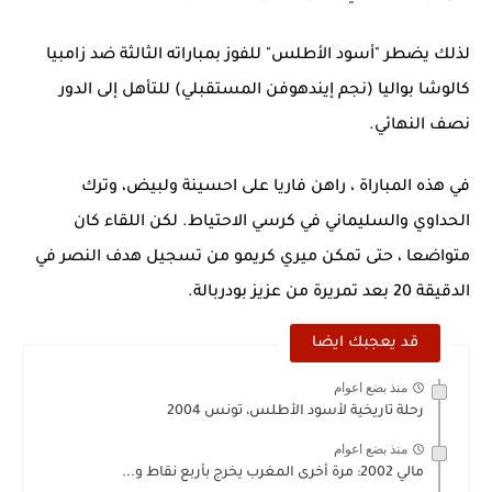
لذلك يضطر "أسود الأطلس" للفوز بمباراته الثالثة ضد زامبيا
كالوشا بواليا (نجم إيندهوفن المستقبلي) للتأهل إلى الدور
نصف النهائي.
في هذه المباراة ، راهن فاريا على احسينة ولبيض، وترك
الحداوي والسليماني في كرسي الاحتياط. لكن اللقاء كان
متواضعا ، حتى تمكن ميري كريمو من تسجيل هدف النصر في
الدقيقة 20 بعد تمريرة من عزيز بودربالة.
قد يعجبك ايضا
منذ بضع اعوام
رحلة تاريخية لأسود الأطلس، تونس 2004
منذ بضع اعوام
مالي 2002: مرة أخرى المغرب يخرج بأربع نقاط و...