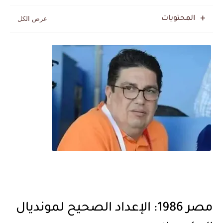
بعد خماسية السويد.. تونس تتعاقد مع رونار بمساعدة "لقجع"
المحتويات
مصر 1986: الإعداد الصحيح لمونديال