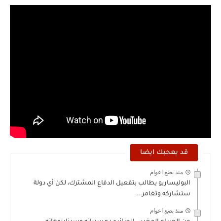
قد يعجبك ايضا
منذ بضع اعوام
البوليساريو يطالب بتفعيل الدفاع المشترك، لكن أي دولة
ستشاركه وتغامر...
منذ بضع اعوام