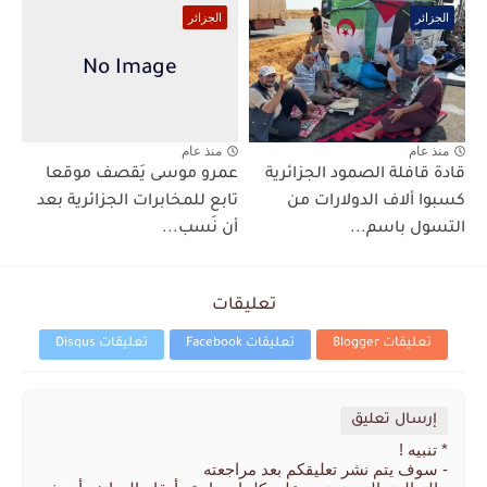
الجزائر
الجزائر
منذ عام
منذ عام
قادة قافلة الصمود الجزائرية
عمرو موسى يَقصف موقعا
كسبوا ألاف الدولارات من
تابع للمخابرات الجزائرية بعد
التسول باسم...
أن نَسب...
تعليقات
تعليقات Blogger
تعليقات Facebook
تعليقات Disqus
إرسال تعليق
* تنبيه !
- سوف يتم نشر تعليقكم بعد مراجعته