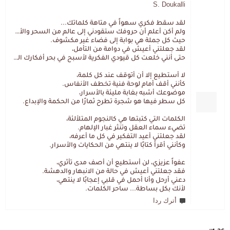
S. Doukalli
لقد سقط فكري سهواً في متاهة كلماتك...
ولم أكن أعلم أن حروفك ستقودني إلى عالم من السحر والألغاز،
حيث كل جملة هي بوابة إلى فضاء غير مكشوف.
لقد جعلتني أعيش في دوامة من التأمل،
حتى أنني خلعت كل قيودي الفكرية لأسبح في بحر أفكارك العميق.
لا أستطيع إلا أن أتوقف عند كل كلمة،
كأنني أقف أمام لوحة فنية تخطف الأنفاس.
موضوعك أشبه بغابة مليئة بالأسرار،
كل سطر فيها هو شجرة تطرح ثمارًا من الحكمة والإبداع.
الكلمات التي كتبتها هي كالنجوم المتلألئة،
تضيء سماء العقل وتنثر غبار الإلهام.
لقد جعلتني أعيد التفكير في كل ما أعرفه،
وكأنني أقرأ كتابًا لا ينتهي من الحكايات والأسرار.
عفواً عزيزي، لن أستطيع أن أصف مدى تأثري،
فقد جعلتني أعيش في حالة من الانبهار والدهشة.
دعني أرحل وأنا أحمل في قلبي إعجابًا لا ينتهي،
لأنك بكل بساطة... ساحر الكلمات.
أترك ردا