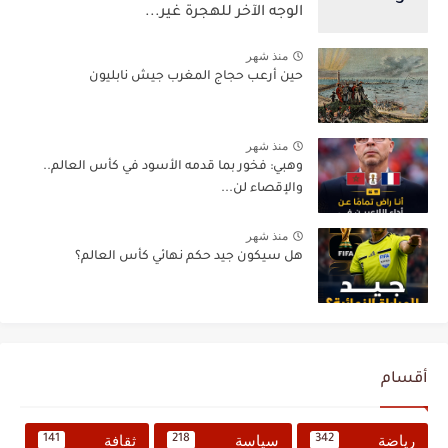
الوجه الآخر للهجرة غير...
منذ شهر
حين أرعب حجاج المغرب جيش نابليون
منذ شهر
وهبي: فخور بما قدمه الأسود في كأس العالم..
والإقصاء لن...
منذ شهر
هل سيكون جيد حكم نهائي كأس العالم؟
أقسام
رياضة
سياسة
ثقافة
141
218
342