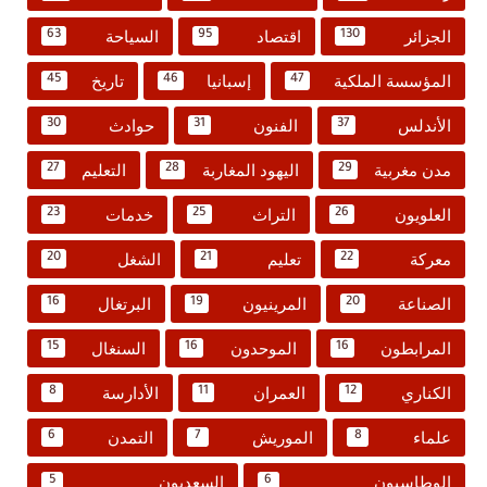
الجزائر
اقتصاد
السياحة
63
95
130
المؤسسة الملكية
إسبانيا
تاريخ
45
46
47
الأندلس
الفنون
حوادث
30
31
37
مدن مغربية
اليهود المغاربة
التعليم
27
28
29
العلويون
التراث
خدمات
23
25
26
معركة
تعليم
الشغل
20
21
22
الصناعة
المرينيون
البرتغال
16
19
20
المرابطون
الموحدون
السنغال
15
16
16
الكناري
العمران
الأدارسة
8
11
12
علماء
الموريش
التمدن
6
7
8
الوطاسيون
السعديون
5
6