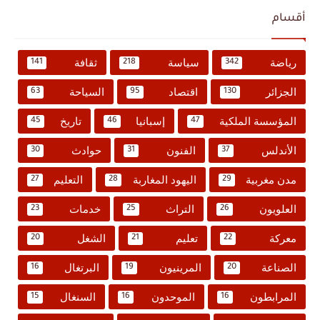
أقسام
رياضة
سياسة
ثقافة
141
218
342
الجزائر
اقتصاد
السياحة
63
95
130
المؤسسة الملكية
إسبانيا
تاريخ
45
46
47
الأندلس
الفنون
حوادث
30
31
37
مدن مغربية
اليهود المغاربة
التعليم
27
28
29
العلويون
التراث
خدمات
23
25
26
معركة
تعليم
الشغل
20
21
22
الصناعة
المرينيون
البرتغال
16
19
20
المرابطون
الموحدون
السنغال
15
16
16