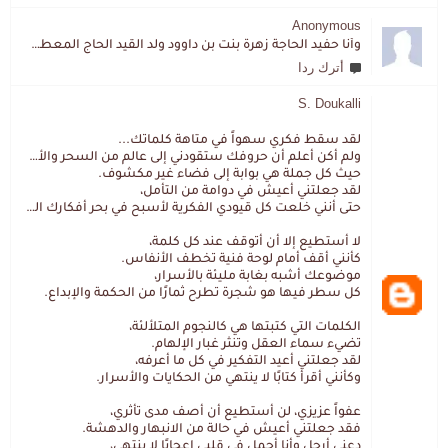
Anonymous
وأنا حفيد الحاجة زهرة بنت بن داوود ولد القيد الحاج المعطي المزمزي . ولا نمتلك من إرثه شيئا .
أترك ردا
S. Doukalli
لقد سقط فكري سهواً في متاهة كلماتك...
ولم أكن أعلم أن حروفك ستقودني إلى عالم من السحر والألغاز،
حيث كل جملة هي بوابة إلى فضاء غير مكشوف.
لقد جعلتني أعيش في دوامة من التأمل،
حتى أنني خلعت كل قيودي الفكرية لأسبح في بحر أفكارك العميق.
لا أستطيع إلا أن أتوقف عند كل كلمة،
كأنني أقف أمام لوحة فنية تخطف الأنفاس.
موضوعك أشبه بغابة مليئة بالأسرار،
كل سطر فيها هو شجرة تطرح ثمارًا من الحكمة والإبداع.
الكلمات التي كتبتها هي كالنجوم المتلألئة،
تضيء سماء العقل وتنثر غبار الإلهام.
لقد جعلتني أعيد التفكير في كل ما أعرفه،
وكأنني أقرأ كتابًا لا ينتهي من الحكايات والأسرار.
عفواً عزيزي، لن أستطيع أن أصف مدى تأثري،
فقد جعلتني أعيش في حالة من الانبهار والدهشة.
دعني أرحل وأنا أحمل في قلبي إعجابًا لا ينتهي،