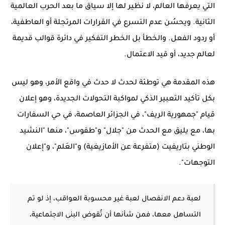
التي يعرفها العالم، لا نظير لها إلا سياق ما بعد الحرب العالمية
الثانية. ويحسُن عدم التسرع في القرارات المرتجلة أو العاطفية،
أو ردود الفعل. والخطأ بل الخطر التفكير في دائرة قوالب قديمة
لعالم جديد، أو قيد الاعتمال.
هذه المقدمة هي توطئة لحدث لا حدث في واقع الأمر، وهو ليس
بكل تأكيد التعبير الذكي لمواكبة التحولات الجديدة، وهو إعلان
قيام "جمهورية الريف"، في الجزائر العاصمة، في حي السفارات
بها، مع يليق مع الحدث من "جلال" و"طقوس"، منها "النشيد
الوطني بتاريفيت (متفرعة عن الأمازيغية) و"العَلم"، و"إعلان
التوجهات".
لعبة دعم الانفصال لعبة غير محسوبة العواقب، إذ لو تم
التساهل معها، فمن شأنها أن تُقوض البنى الاجتماعية،