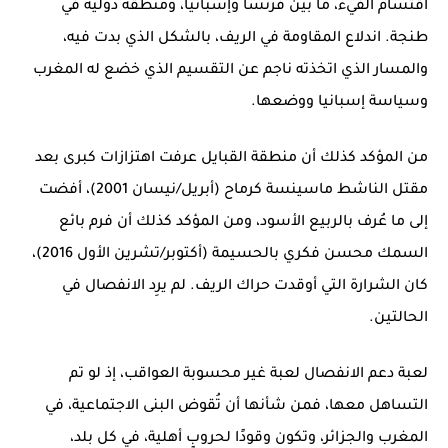
اقتسام الفيء، ما بين فرنسا وإسبانيا، ومنطقة دولية في
طنجة. اندلاع المقاومة في الريف، بالشكل الذي بدت فيه،
والمسار الذي اتخذته ناجم عن التقسيم الذي خضع له المغرب
وسياسة إسبانيا ووضعها.
من المؤكد كذلك أن منطقة القبايل عرفت اهتزازات كبرى بعد
مقتل الناشط ماسينسة كرماح (أبريل/نيسان 2001)، أفضت
إلى ما عُرف بالربيع الأسود، ومن المؤكد كذلك أن فرم بائع
السمك محسن فكري بالحسيمة (أكتوبر/تشرين الأول 2016)،
كان الشرارة التي أوقدت حراك الريف. لم يرِد الانفصال في
الحالتين.
لعبة دعم الانفصال لعبة غير محسوبة العواقب، إذ لو تم
التساهل معها، فمن شأنها أن تُقوض البنى الاجتماعية، في
المغرب والجزائر، وتكون وقودًا لحروبٍ أهلية، في كل بلد،