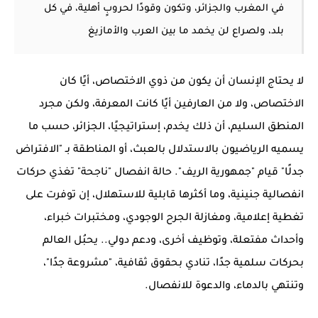
في المغرب والجزائر، وتكون وقودًا لحروبٍ أهلية، في كل
بلد، ولصراع لن يخمد ما بين العرب والأمازيغ
لا يحتاج الإنسان أن يكون من ذوي الاختصاص، أيًا كان
الاختصاص، ولا من العارفين أيًا كانت المعرفة، ولكن مجرد
المنطق السليم، أن ذلك يخدم، إستراتيجيًا، الجزائر، حسب ما
يسميه الرياضيون بالاستدلال بالعبث، أو المناطقة بـ "الافتراض
جدلًا" قيام "جمهورية الريف". حالة انفصال "ناجحة" تغذي حركات
انفصالية جنينية، وما أكثرها قابلية للاستهلال، إن توفرت على
تغطية إعلامية، ومغازلة الجرح الوجودي، ومختبرات خبراء،
وأحداث مفتعلة، وتوظيف أخرى، ودعم دولي.. يحبُل العالم
بحركات سلمية جدًا، تنادي بحقوق ثقافية، "مشروعة جدًا"،
وتنتهي بالدماء، والدعوة للانفصال.