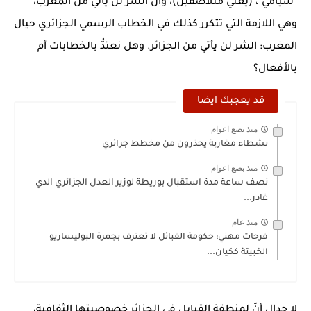
"سيامي"، (يعني متلاصقين)، وأن الشر لن يأتي من المغرب،
وهي اللازمة التي تتكرر كذلك في الخطاب الرسمي الجزائري حيال
المغرب: الشر لن يأتي من الجزائر. وهل نعتدُّ بالخطابات أم
بالأفعال؟
قد يعجبك ايضا
منذ بضع اعوام
نشطاء مغاربة يحذرون من مخطط جزائري
منذ بضع اعوام
نصف ساعة مدة استقبال بوريطة لوزير العدل الجزائري الدي
غادر...
منذ عام
فرحات مهني: حكومة القبائل لا تعترف بجمرة البوليساريو
الخبيتة ككيان...
لا جدال أنّ لمنطقة القبايل في الجزائر خصوصيتها الثقافية،