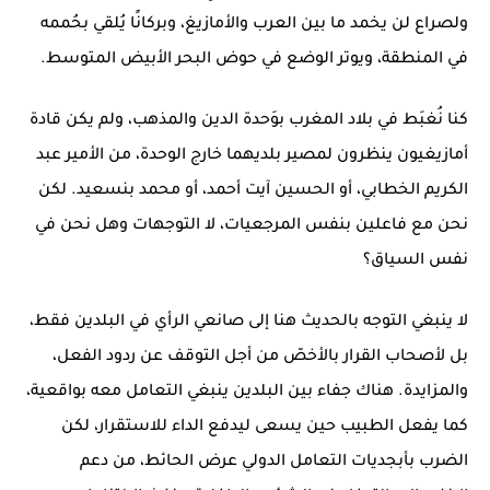
ولصراع لن يخمد ما بين العرب والأمازيغ، وبركانًا يُلقي بحُممه
في المنطقة، ويوتر الوضع في حوض البحر الأبيض المتوسط.
كنا نُغبَط في بلاد المغرب بوَحدة الدين والمذهب، ولم يكن قادة
أمازيغيون ينظرون لمصير بلديهما خارج الوحدة، من الأمير عبد
الكريم الخطابي، أو الحسين آيت أحمد، أو محمد بنسعيد. لكن
نحن مع فاعلين بنفس المرجعيات، لا التوجهات وهل نحن في
نفس السياق؟
لا ينبغي التوجه بالحديث هنا إلى صانعي الرأي في البلدين فقط،
بل لأصحاب القرار بالأخصّ من أجل التوقف عن ردود الفعل،
والمزايدة. هناك جفاء بين البلدين ينبغي التعامل معه بواقعية،
كما يفعل الطبيب حين يسعى ليدفع الداء للاستقرار، لكن
الضرب بأبجديات التعامل الدولي عرض الحائط، من دعم