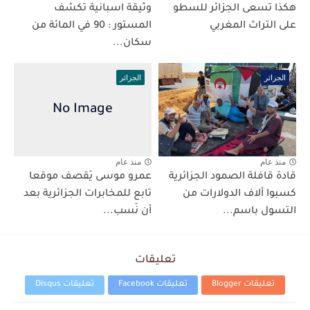
هكذا تسعى الجزائر للسطو
وثيقة اسبانية تكشف
على التراث المغربي
المستور : 90 في المائة من
سكان...
الجزائر
الجزائر
منذ عام
منذ عام
قادة قافلة الصمود الجزائرية
عمرو موسى يَقصف موقعا
كسبوا ألاف الدولارات من
تابع للمخابرات الجزائرية بعد
التسول باسم...
أن نَسب...
تعليقات
تعليقات Blogger
تعليقات Facebook
تعليقات Disqus