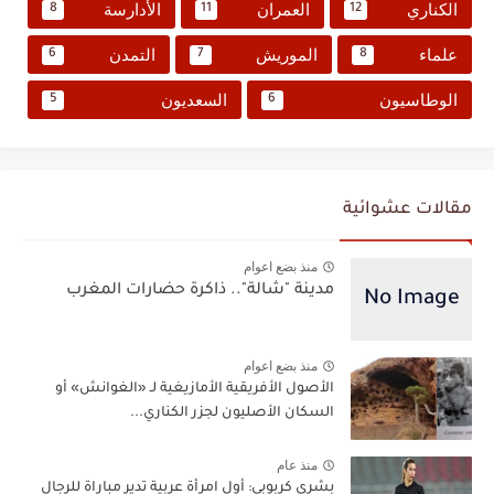
الكناري
العمران
الأدارسة
8
11
12
علماء
الموريش
التمدن
6
7
8
الوطاسيون
السعديون
5
6
مقالات عشوائية
منذ بضع اعوام
مدينة "شالة".. ذاكرة حضارات المغرب
منذ بضع اعوام
الأصول الأفريقية الأمازيغية لـ «الغوانش» أو
السكان الأصليون لجزر الكناري...
منذ عام
بشرى كربوبي: أول امرأة عربية تدير مباراة للرجال