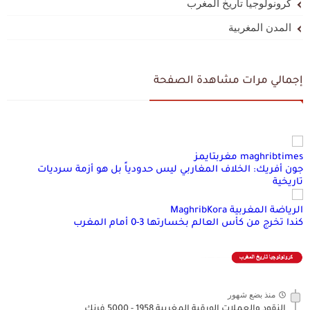
كرونولوجيا تاريخ المغرب
المدن المغربية
إجمالي مرات مشاهدة الصفحة
maghribtimes مغربتايمز
جون أفريك: الخلاف المغاربي ليس حدودياً بل هو أزمة سرديات
تاريخية
الرياضة المغربية MaghribKora
كندا تخرج من كأس العالم بخسارتها 3-0 أمام المغرب
منذ بضع شهور
النقود والعملات الورقية المغربية 1958 - 5000 فرنك