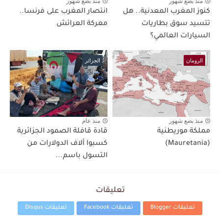
منذ بضع شهور
منذ بضع شهور
كنوز المغرب المعدنية.. هل
انتصار المغرب على فرنسا..
تتسيد سوق بطاريات
معركة العرائش
السيارات العالمي؟
الرومان
الجزائر
منذ بضع شهور
منذ عام
مملكة موريطنية
قادة قافلة الصمود الجزائرية
(Mauretania)
كسبوا ألاف الدولارات من
التسول باسم...
تعليقات
تعليقات Blogger
تعليقات Facebook
تعليقات Disqus