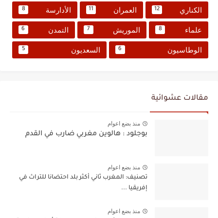
الكناري
العمران
الأدارسة
8
11
12
علماء
الموريش
التمدن
6
7
8
الوطاسيون
السعديون
5
6
مقالات عشوائية
منذ بضع اعوام
بوجلود : هالوين مغربي ضارب في القدم
منذ بضع اعوام
تصنيف: المغرب ثاني أكثر بلد احتضانا للتراث في
إفريقيا ...
منذ بضع اعوام