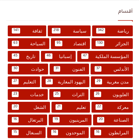
أقسام
رياضة
سياسة
ثقافة
141
218
342
الجزائر
اقتصاد
السياحة
63
95
130
المؤسسة الملكية
إسبانيا
تاريخ
45
46
47
الأندلس
الفنون
حوادث
30
31
37
مدن مغربية
اليهود المغاربة
التعليم
27
28
29
العلويون
التراث
خدمات
23
25
26
معركة
تعليم
الشغل
20
21
22
الصناعة
المرينيون
البرتغال
16
19
20
المرابطون
الموحدون
السنغال
15
16
16