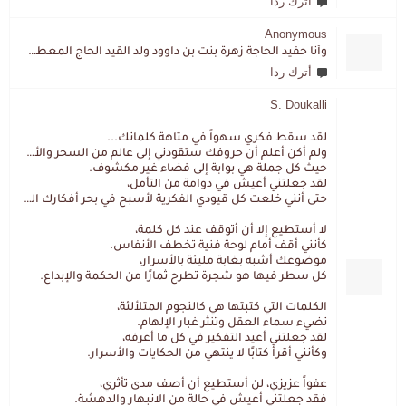
أترك ردا
Anonymous
وأنا حفيد الحاجة زهرة بنت بن داوود ولد القيد الحاج المعطي المزمزي . ولا نمتلك من إرثه شيئا .
أترك ردا
S. Doukalli
لقد سقط فكري سهواً في متاهة كلماتك...
ولم أكن أعلم أن حروفك ستقودني إلى عالم من السحر والألغاز،
حيث كل جملة هي بوابة إلى فضاء غير مكشوف.
لقد جعلتني أعيش في دوامة من التأمل،
حتى أنني خلعت كل قيودي الفكرية لأسبح في بحر أفكارك العميق.
لا أستطيع إلا أن أتوقف عند كل كلمة،
كأنني أقف أمام لوحة فنية تخطف الأنفاس.
موضوعك أشبه بغابة مليئة بالأسرار،
كل سطر فيها هو شجرة تطرح ثمارًا من الحكمة والإبداع.
الكلمات التي كتبتها هي كالنجوم المتلألئة،
تضيء سماء العقل وتنثر غبار الإلهام.
لقد جعلتني أعيد التفكير في كل ما أعرفه،
وكأنني أقرأ كتابًا لا ينتهي من الحكايات والأسرار.
عفواً عزيزي، لن أستطيع أن أصف مدى تأثري،
فقد جعلتني أعيش في حالة من الانبهار والدهشة.