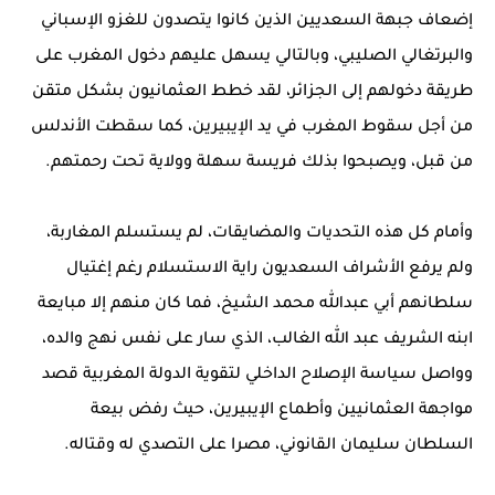
إضعاف جبهة السعديين الذين كانوا يتصدون للغزو الإسباني
والبرتغالي الصليبي، وبالتالي يسهل عليهم دخول المغرب على
طريقة دخولهم إلى الجزائر، لقد خطط العثمانيون بشكل متقن
من أجل سقوط المغرب في يد الإيبيرين، كما سقطت الأندلس
من قبل، ويصبحوا بذلك فريسة سهلة وولاية تحت رحمتهم.
وأمام كل هذه التحديات والمضايقات، لم يستسلم المغاربة،
ولم يرفع الأشراف السعديون راية الاستسلام رغم إغتيال
سلطانهم أبي عبدالله محمد الشيخ، فما كان منهم إلا مبايعة
ابنه الشريف عبد الله الغالب، الذي سار على نفس نهج والده،
وواصل سياسة الإصلاح الداخلي لتقوية الدولة المغربية قصد
مواجهة العثمانيين وأطماع الإيبيرين، حيث رفض بيعة
السلطان سليمان القانوني، مصرا على التصدي له وقتاله.