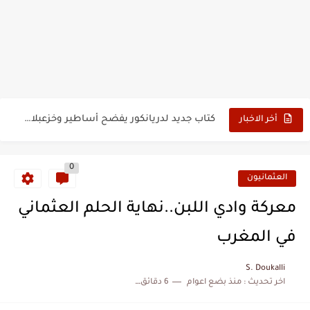
حين أرعب حجاج المغرب جيش نابليون
وهبي: فخور بما قدمه الأسود في كأس العالم.. والإقصاء لن...
هل سيكون جيد حكم نهائي كأس العالم؟
نزهة بدوان.. أسطورة مغربية خلدت اسمها في تاريخ ألعاب القوى
كتاب جديد لدريانكور يفضح أساطير وخزعبلات نظام العسكر ويعيد قراءة...
أخر الاخبار
الحرب الهولندية المغربية (1775-1777)
0
زيارة الحسن الثاني الى الجزائر سنة 1963
العثمانيون
علي يعتة: مسيرة وطنية من طنجة إلى قيادة اليسار المغربي
معركة وادي اللبن..نهاية الحلم العثماني
بعد خماسية السويد.. تونس تتعاقد مع رونار بمساعدة "لقجع"
في المغرب
المنتخب المغربي يرتقي للمركز السادس عالمياً ويُحكم قبضته على الصدارة...
S. Doukalli
اخر تحديث :
منذ بضع اعوام
6 دقائق للقراءة