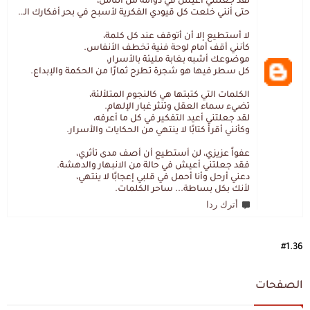
لقد جعلتني أعيش في دوامة من التأمل،
حتى أنني خلعت كل قيودي الفكرية لأسبح في بحر أفكارك العميق.
لا أستطيع إلا أن أتوقف عند كل كلمة،
كأنني أقف أمام لوحة فنية تخطف الأنفاس.
موضوعك أشبه بغابة مليئة بالأسرار،
كل سطر فيها هو شجرة تطرح ثمارًا من الحكمة والإبداع.
الكلمات التي كتبتها هي كالنجوم المتلألئة،
تضيء سماء العقل وتنثر غبار الإلهام.
لقد جعلتني أعيد التفكير في كل ما أعرفه،
وكأنني أقرأ كتابًا لا ينتهي من الحكايات والأسرار.
عفواً عزيزي، لن أستطيع أن أصف مدى تأثري،
فقد جعلتني أعيش في حالة من الانبهار والدهشة.
دعني أرحل وأنا أحمل في قلبي إعجابًا لا ينتهي،
لأنك بكل بساطة... ساحر الكلمات.
أترك ردا
#1.36
الصفحات