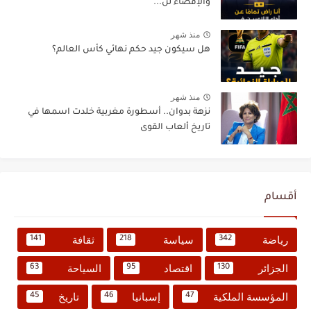
والإقصاء لن...
منذ شهر
هل سيكون جيد حكم نهائي كأس العالم؟
منذ شهر
نزهة بدوان.. أسطورة مغربية خلدت اسمها في
تاريخ ألعاب القوى
أقسام
رياضة
سياسة
ثقافة
141
218
342
الجزائر
اقتصاد
السياحة
63
95
130
المؤسسة الملكية
إسبانيا
تاريخ
45
46
47