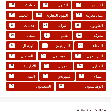
الأندلس
الفنون
حوادث
30
31
37
مدن مغربية
اليهود المغاربة
التعليم
27
28
29
العلويون
التراث
خدمات
23
25
26
معركة
تعليم
الشغل
20
21
22
الصناعة
المرينيون
البرتغال
16
19
20
المرابطون
الموحدون
السنغال
15
16
16
الكناري
العمران
الأدارسة
8
11
12
علماء
الموريش
التمدن
6
7
8
الوطاسيون
السعديون
5
6