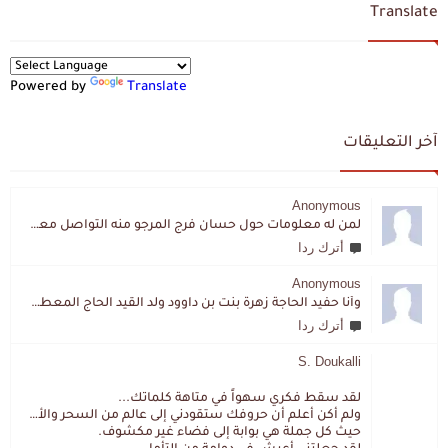
Translate
Powered by
Translate
آخر التعليقات
Anonymous
لمن له معلومات حول حسان فرج المرجو منه التواصل معي لقد اختفى تماما و كانت لي به علاقة تواصل خاصة
أترك ردا
Anonymous
وأنا حفيد الحاجة زهرة بنت بن داوود ولد القيد الحاج المعطي المزمزي . ولا نمتلك من إرثه شيئا .
أترك ردا
S. Doukalli
لقد سقط فكري سهواً في متاهة كلماتك...
ولم أكن أعلم أن حروفك ستقودني إلى عالم من السحر والألغاز،
حيث كل جملة هي بوابة إلى فضاء غير مكشوف.