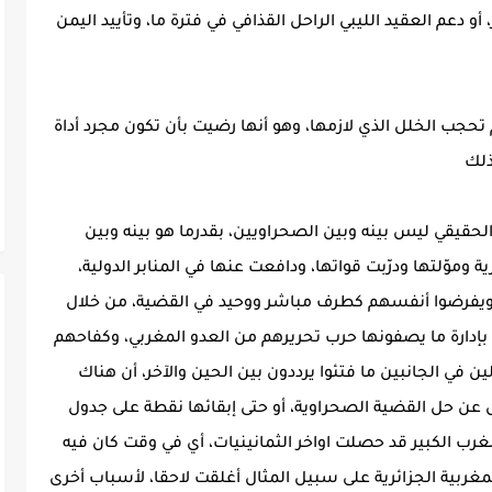
، أو دعم العقيد الليبي الراحل القذافي في فترة ما، وتأييد اليمن
م تحجب الخلل الذي لازمها، وهو أنها رضيت بأن تكون مجرد أداة
ذلك
الحقيقي ليس بينه وبين الصحراويين، بقدرما هو بينه وبين
 وموّلتها ودرّبت قواتها، ودافعت عنها في المنابر الدولية،
 ويفرضوا أنفسهم كطرف مباشر ووحيد في القضية، من خلال
، بإدارة ما يصفونها حرب تحريرهم من العدو المغربي، وكفاحهم
ي الجانبين ما فتئوا يرددون بين الحين والآخر، أن هناك
ل عن حل القضية الصحراوية، أو حتى إبقائها نقطة على جدول
مغرب الكبير قد حصلت اواخر الثمانينيات، أي في وقت كان فيه
مغربية الجزائرية على سبيل المثال أغلقت لاحقا، لأسباب أخرى