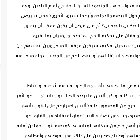
تفاف والتجاهل المتعمد للعائق الحقيقي أمام البلدين، وهو
م حول البيضة والدجاجة وأيهما تسبق الأخرى؟ فمن سيرضى
ة، أو العكس بالعكس؟ ثم على فرض أن يكون ممكنا أن يتقارب
ويوافقان على تحكيم الامم المتحدة، ويرضيان بما تقرره
 غير مستحيل، فكيف سيكون موقف الصحراويين انفسهم من
دولية ضد استقلالهم أو انفصالهم عن المغرب، دولة صحراوية
اه في ما يصفها بأقاليمه الجنوبية بيعة شرعية، وارتباطا
 سكانه، ولكن أليس ما يردده الجزائريون باستمرار، هو الأمر
لا تخرج عن المضمون ذاته؟ أليس إصرارهم على القول بأنهم
، ويريدون تصفية الاستعمار، أو بقاياه من القارة، هو
 أنهم جزء من سكانها لمبايعتها كمنصة لثوار يحملون أمانة
من جعلهم أوصياء حصريين على ذلك، ومن فوضهم وأعطاهم