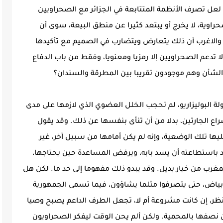
لعل تصرف الأنظمة المتتابعة في الجزائر مع الصحراويين
راوية، لا يخرج أو يبتعد كثيرا عن منطق البيعة، سوى أن
ية. والاغرب أن ذلك يتعارض ويتضارب في الصميم مع تأكيدها
ا تدعم الصحراويين إلا رمزيا ومعنويا، وفقط من باب الدفاع
الشأن وهم موجودون تقريبا بين المطرقة والسندان؟
ولة البوليزاريو، لم تحجب الخلل العضوي الذي لازمها على مدى
راع الجارتين، بدلا من أن تنأى بنفسها عن ذلك. وقد يقول
ها تلك الوضعية، وإنه لم يكن أمامها من سبيل آخر، غير
حد باستطاعته أن يسد بابه، ويرفض المساعدة حين يحتاجها،
مغرب من خيار بديل. وقد يبدو ذلك مفهوما إلى حد ما. لكن هل
بياض، حتى يتصرفوا مثلما يشاؤون، فيما تسمى الجمهورية
ر، إن كانت مشروعة أم لا، تجعل الطرف الداعم يصبح وصيا
ن نصفها بالمحمية. ولكن ألم يحن الوقت ليفكر الصحراويون