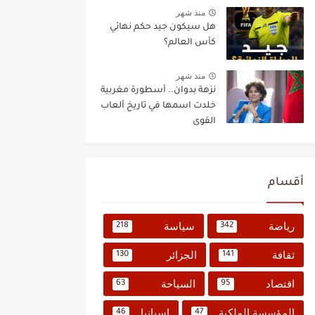
منذ شهر
هل سيكون جيد حكم نهائي
كأس العالم؟
منذ شهر
نزهة بدوان.. أسطورة مغربية
خلدت اسمها في تاريخ ألعاب
القوى
أقسام
رياضة
سياسة
218
342
ثقافة
الجزائر
130
141
اقتصاد
السياحة
63
95
المؤسسة الملكية
إسبانيا
46
47