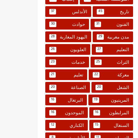
تاريخ
الأندلس
37
45
الفنون
حوادث
30
31
مدن مغربية
اليهود المغاربة
28
29
التعليم
العلويون
26
27
التراث
خدمات
23
25
معركة
تعليم
21
22
الشغل
الصناعة
20
20
المرينيون
البرتغال
16
19
المرابطون
الموحدون
16
16
السنغال
الكناري
12
15
العمران
الأدارسة
8
11