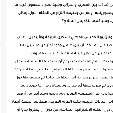
 تجاذب بين المغرب والجزائر، وحلبة لصراع محموم أقرب ما
مهوريتهم، وهم من يعنيهم النزاع في المقام الأول، رهائن
ن، وسباقهما لتكديس السلاح؟
وليزاريو الخميس الماضي بالذكرى الرابعة والأربعين لإعلان
جدا على الملاحظ أن يرى ضمن وفود أكثر من عشرين بلدا
ت مندوبين عن دول عربية متعددة. والسبب معروف
ترف بها الأمم المتحدة بعد، رغم أن تسميتها الرسمية تشمل
معزولة، عما يعتبر محيطها الجغرافي الطبيعي، عدا اشتراكها
 فعدا الجزائر وبدرجة أقل منها موريتانيا لم تعترف بها دول
ربي، لم يعرف عنها أي شيء. وبالمقابل فإن ما يتردد دائما، أن
لجزائرية، هي المعضلة الصحراوية. ويبدو ومنذ أكثر من أربعين
خل قيادات الجبهة بتلك العزلة العربية. فلطالما اتجهت أنظار
ى دول الكتلة الاشتراكية السابقة، من دون أن يفكروا جديا أو