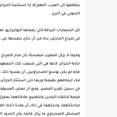
يتطلعوا إلى العرب، اللهم إلا إذا استثنينا الجزائر
الجنوبي في أخرى.
كل الشعارات البراقة التي رفعتها البوليزاريو، ل
في صراع الجارتين بدلا من أن تنأى بنفسها عن 
وفيما لا يزال المغرب متمسكا بأن مدار الصراع 
جارته الجزائر، لأنها هي التي صنعت تلك الجمهورية
فإنه لم يكن بوسع الصحراويين، أن يفندوا ذلك
فك ارتباطهم بهيمنة وربما حتى استئثار الجزائر
في سبيل تقرير المصير. ومع أن بعض المسؤولين ف
فرصة لالتقاء البلدين ولتطبيع علاقاتهما بمعز
مباحثاتهما، وحجتهما في ذلك أن ولادة اتحاد ال
المشكل الصحراوي ما يزال قائما، وان الحدود ال