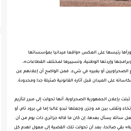
 ورآها رئيسها على العكس «واقعا ميدانيا بمؤسساتها
وبرامجها وإردتها الوطنية، وتسييرها لمختلف القطاعات»،
 الصحراويين أو يغيره في شيء. فمن الواضح أن إعلانهم عن
اساته على الميدان قبل آثاره القانونية ضئيلة جدا ومحدودة.
 ثبتت بإعلان الجمهورية الصحراوية، أنها تحولت إلى مبرر لتأزيم
تخاء وتقلب بين مد وجزر، وجعلها تبدو غالبا إما في برود تام، أو
ل سائلا يسأل بعدها، إن كان ما قاله جزائري ذات يوم من أن
ة» بقي صالحا، بعد أن تحولت تلك القضية إلى معول لهدم كل