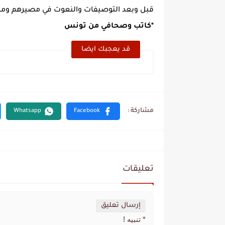
قبل وبعد التوصيفات والنعوت في مصيرهم ومست
*كاتب وصحافي من تونس
قد يعجبك ايضا
تعليقات
إرسال تعليق
* تنبيه !