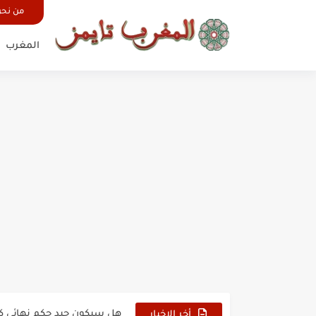
من نح
المغرب
حين أرعب حجاج المغرب جيش
وهبي: فخور بما قدمه الأسود
هل سيكون جيد حكم نهائي ك
أخر الاخبار