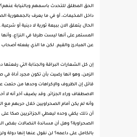
الحق المطلق للتحدث باسمهم وبالنيابة عنهم؟ 
داخل المخيمات، أو في ما يعرف بالجمهورية الصح
الحال يتعلق الان ببيعة ثورية لا دينية أو شرع
المستمر على أنها ليست طرفا في النزاع، وأنها ل
عن المبادئ والقيم. لكن ما الذي يفعله أصحاب 
إن كل الشعارات البراقة والجذابة التي رفعتها د
الزمن، وهو انها رضيت بأن تكون مجرد أداة في ص
قائل إن الظروف والإكراهات وحدها من حتمت علي
الاصطفاف وراء الجزائر. وقد يضيف آخر أنه لا أ
وأنه لم يكن أمام الصحراويين خلال حربهم مع ال
أن ذلك يكفي وحده ليعطي الجزائريين صكا على 
الصحراوية؟ وهل أن مساندة النضالات بغض النظ
بالكامل على داعمه؟ لن نقول عنها إنها دولة ول