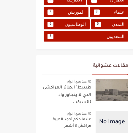
علماء
الموريش
7
8
التمدن
الوطاسيون
6
6
السعديون
5
مقالات عشوائية
منذ بضع اعوام
طبيبط" الطائر المراكشي
الذي لا يتجاوز واد
تانسيفت
منذ بضع اعوام
عندما حكم أحمد الهيبة
مراكش 3 أشهر