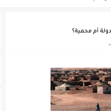
ة خلدت اسمها في تاريخ ألعاب القوى
ساطير وخزعبلات نظام العسكر ويعيد قراءة...
ولة أم محمية؟
سنة 1963
طنجة إلى قيادة اليسار المغربي
تتعاقد مع رونار بمساعدة "لقجع"
كز السادس عالمياً ويُحكم قبضته على الصدارة...