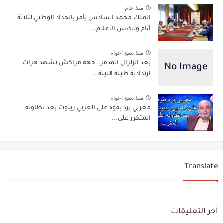
منذ عام
الملك محمد السادس يأمر بالحداد الوطني لثلاثة
أﯾﺎم وﺗﻧﻛﯾس اﻷﻋﻼم...
منذ بضع اعوام
بعد الزلزال المدمر.. جهة مراكش تشهد هزات
ارتدادية طيلة الليلة...
منذ بضع اعوام
مغربي يرد بقوة على العربي زيتوت بعد تطاوله
المتكرر على...
Translate
آخر التعليقات