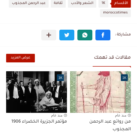
الأقسام
1K
الشعر والأدب
ثقافة
عبد الرحمن المجذوب
moroccotimes
مقالات قد تهمك
عرض المزيد
1K
1K
منذ عام
منذ عام
من روائع عبد الرحمن
مؤتمر الجزيرة الخضراء 1906
المجذوب