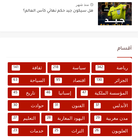
منذ شهر
هل سيكون جيد حكم نهائي كأس العالم؟
أقسام
رياضة
سياسة
ثقافة
141
218
342
الجزائر
اقتصاد
السياحة
63
95
130
المؤسسة الملكية
إسبانيا
تاريخ
45
46
47
الأندلس
الفنون
حوادث
30
31
37
مدن مغربية
اليهود المغاربة
التعليم
27
28
29
العلويون
التراث
خدمات
23
25
26