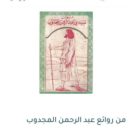
بعد خماسية السويد.. تونس تتعاقد مع رونار بمساعدة "لقجع"
من روائع عبد الرحمن المجدوب