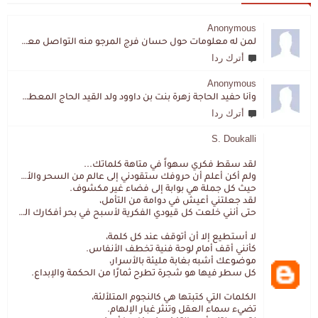
Anonymous
لمن له معلومات حول حسان فرج المرجو منه التواصل معي لقد اختفى تماما و كانت لي به علاقة تواصل خاصة
أترك ردا
Anonymous
وأنا حفيد الحاجة زهرة بنت بن داوود ولد القيد الحاج المعطي المزمزي . ولا نمتلك من إرثه شيئا .
أترك ردا
S. Doukalli
لقد سقط فكري سهواً في متاهة كلماتك...
ولم أكن أعلم أن حروفك ستقودني إلى عالم من السحر والألغاز،
حيث كل جملة هي بوابة إلى فضاء غير مكشوف.
لقد جعلتني أعيش في دوامة من التأمل،
حتى أنني خلعت كل قيودي الفكرية لأسبح في بحر أفكارك العميق.
لا أستطيع إلا أن أتوقف عند كل كلمة،
كأنني أقف أمام لوحة فنية تخطف الأنفاس.
موضوعك أشبه بغابة مليئة بالأسرار،
كل سطر فيها هو شجرة تطرح ثمارًا من الحكمة والإبداع.
الكلمات التي كتبتها هي كالنجوم المتلألئة،
تضيء سماء العقل وتنثر غبار الإلهام.