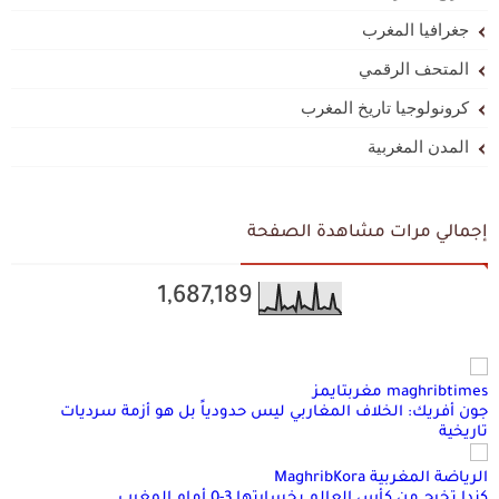
جغرافيا المغرب
المتحف الرقمي
كرونولوجيا تاريخ المغرب
المدن المغربية
إجمالي مرات مشاهدة الصفحة
1,687,189
maghribtimes مغربتايمز
جون أفريك: الخلاف المغاربي ليس حدودياً بل هو أزمة سرديات
تاريخية
الرياضة المغربية MaghribKora
كندا تخرج من كأس العالم بخسارتها 3-0 أمام المغرب