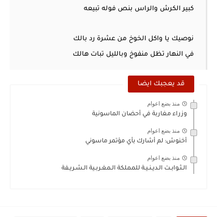
كبير الكرش والراس بنص فوله تبيعه
نوصيك يا واكل الخوخ من عشرة رد بالك
في النهار تظل منفوخ وبالليل تبات هالك
قد يعجبك ايضا
منذ بضع اعوام
وزراء مغاربة في أحضان الماسونية
منذ بضع اعوام
أخنوش: لم أشارك بأي مؤتمر ماسوني
منذ بضع اعوام
الـثـوابـت الـديـنـيـة للمملكة الـمغـربـية الـشـريـفة