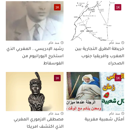
1K
1K
منذ عام
منذ عام
خريطة الطرق التجارية بين
رشيد الإدريسي.. المغربي الذي
المغرب وافريقيا جنوب
استخرج اليورانيوم من
الصحراء
الفوسفاط
1K
1K
منذ عام
منذ عام
أمثال شعبية مغربية
مصطفى الازموري المغربي
الذي اكتشف امريكا