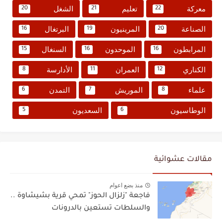
معركة
تعليم
الشغل
20
21
22
الصناعة
المرينيون
البرتغال
16
19
20
المرابطون
الموحدون
السنغال
15
16
16
الكناري
العمران
الأدارسة
8
11
12
علماء
الموريش
التمدن
6
7
8
الوطاسيون
السعديون
5
6
مقالات عشوائية
منذ بضع اعوام
فاجعة "زلزال الحوز" تمحي قرية بشيشاوة ..
والسلطات تستعين بالدرونات