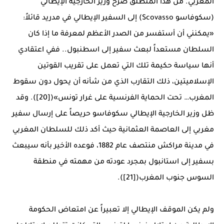
المغربي. من هذا المنطلق صرح وزير الخارجية الإيطالي
(سكوفاسو Scovasso) إلى السفير الإيطالي في مدريد قائلاً:
«يمكنني أن أستفسر من الصدر الأعظم لمعرفة ما إذا كان
السلطان مستعداً لبعث سفير إلى اسطنبول.. ففي اعتقادي
أنها سياسة حكيمة تلك التي تعمل على تقريب القوتين
الإسلاميتين، ذلك التقارب الذي من شأنه أن يحول دون سقوط
المغرب… تحت الحماية الفرنسية على غرار تونس»([20]). وقد
ظل وزير الخارجية الإيطالي سكوفاسو حريصاً على إرسال سفير
مغربي إلى العاصمة العثمانية حيث أكد ذلك للسلطان المغربي
في مدينة مراكش منتصف عام 1882، فوعده الأخير بأنه سيبعث
بسفير إلى استانبول بمجرد عودته من مهمته في منطقة
السوس جنوب المغرب([21]).
ولم يكن الموقف الإيطالي إلا تعبيراً عن امتعاض الحكومة