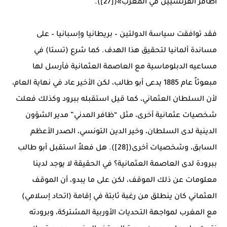
أظافر الفرنسيين في المغرب»([27]).
فقد توافقت سياسة الدولتين – بريطانيا وإسبانيا – على
مساندة ألمانيا لتحقيق هذا الهدف. كما شرع (تستا) في
مساعيه الدبلوماسية مع العاصمة العثمانية فأرسل لها
مبعوثاً عام 1885 يدعى أبو طالب، لكن الأخير عاد في نهاية العام،
لأن السلطان العثماني، كما قيل استقبله ببرود وكذلك فعلت
شخصيات عثمانية أخرى، مثل “ظافر المدني” مدير الشؤون
الدينية لدى السلطان، وخير الدين التونسي، الصدر الأعظم
السابق، وشخصيات أخرى([28]). هل فعلاً استقبل أبو طالب
ببرودة لدى العاصمة العثمانية؟ في الحقيقة لا يوجد لدينا
معلومات عن ذلك الموقف، لكن على ما يبدو، أن الموقف
العثماني كان ينطلق من رغبة ثابتة في إقامة (اتحاد إسلامي)
مع المغرب لمواجهة التحديات الأوربية المشتركة، وبرودته