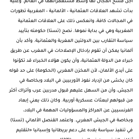
اجل فسح المجال لها وسط مستعمراتهما في العالم. وعليه
بدأت تشهد العلاقات العثمانية – الألمانية – المغربية تطورات
في المجالات كافة، وانعكس ذلك على العلاقات العثمانية
المغربية وهي في بداية نموها. نصح (تستا) حكومته بتأييد
سياسة التقارب بين الدولتين المغربة والعثمانية. وأكد بأن
ألمانيا يمكن أن تقوم بإدخال الإصلاحات في المغرب عن طريق
خبراء من الدولة العثمانية، وأن يكون هؤلاء الخبراء قد تكوّنوا
على أيدي الألمان، لأن المخزن المغربي (الحكومة) على حد قوله
كان يخشى من ازدياد نفوذ الأوربيين في البلاد وبخاصة في
الجيش، وأن من السهل عليهم قبول مدربين عرب وأتراك أكثر
من قبولهم لبعثات عسكرية أوربية. وكان ذلك يعني إبعاد
الفرنسيين عن المراكز والمسؤوليات المهمة في البلاد،
وبخاصة في الجيش المغربي. واعتمد القنصل الألماني (تستا)
في تنفيذ سياسة بلاده على دعم بريطانيا وإسبانيا «لتقليم