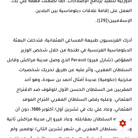
الأوربية لتنفيذ برنامج الإصلاحات، كما تضمنت مهمة علي بك،
العمل على إقامة علاقات دبلوماسية بين البلدين
الإسلاميين([29]).
أدرك الفرنسيون طبيعة المساعي العثمانية، فتدخلت البعثة
الدبلوماسية الفرنسية في طنجة من خلال شخص الوزير
المفوّض (شارل فيرو) Feraud الذي وصل مدينة مراكش وقابل
السلطان المغربي، وأثر عليه عن طريق تحريك شخصيات
مخزنية (حكومية) عديدة أمثال أحمد بن سودة، وهو أحد
المقربين من السلطان الحسن الأول للوقوف ضد الاقتراح
العثماني. وعليه رفض السلطان المغربي اقتراح الموفد
العثماني، وعاد علي بك في تشرين أول/ أكتوبر 1886، دون أن
يسمح له السلطان بمقابلته. وعاد فيرو إلى مدينة مراكش ثانية
وقابل السلطان المغربي في شهر تشرين الثاني/ نوفمبر، ولم