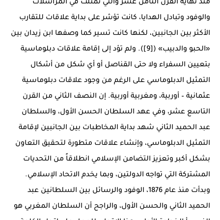
منذ نهاية القرن الثامن عشر والتي تمثلت في المراسلات
والوفود وتبادل الهدايا، كانت تؤشر على بداية علاقات للتقارب
الأكثر بين الجانبين، لكنها كانت تسير كما وصفها ابن زيدان بين
«الحبو والدبيب» ([9]). ولم تؤد إلى إقامة علاقات دبلوماسية
بتعيين السفراء ولا حتى القناصل أو أي شكل من أشكال
التمثيل الدبلوماسي على الرغم من وجود علاقات دبلوماسية
عثمانية – أوربية، ومغربية أوربية. إن النصف الثاني من القرن
التاسع عشر، وفي عهد السلطان الحسن الأول، والسلطان
عبد الحميد الثاني شهد بداية المخاطبات بين الجانبين لإقامة
التمثيل الدبلوماسي، وإنشاء علاقات متطورة لتحقيق التعاون
بشكل أكبر وتعزيز التضامن الإسلامي انطلاقاً من التحديات
المشتركة التي تواجه الدولتين، وبما يخدم الاتحاد الإسلامي.
وبدأت منذ عام 1876، الوفود والرسائل بين السلطانين عبد
الحميد الثاني والحسن الأول، والراجح أن السلطان المغربي هو