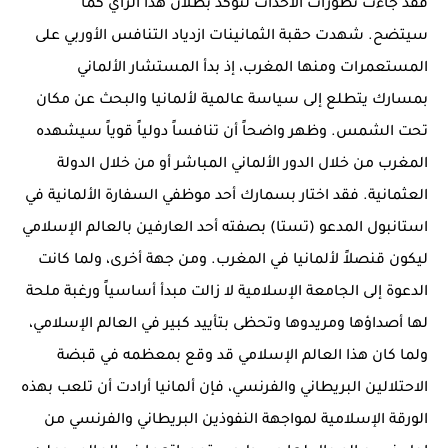
فقد جاءت تطورات الأحداث لتؤكد بطلان هذا الرأي كما
سيتضح. شهدت حقبة الثمانينات ازدياد التنافس الأوربي على
المستعمرات ومنها المغرب، إذ بدأ المستشار الألماني
بمسارك يتطلع إلى سياسة عالمية لألمانيا والبحث عن مكان
تحت الشمس. وظهر واضحاً أن تنافساً دولياً قوياً سيشهده
المغرب من خلال الدور الألماني المباشر أو من خلال الدولة
العثمانية. فقد اختار بسمارك أحد موظفي السفارة الألمانية في
استانبول المدعو (تستا) بصفته أحد العارفين بالعالم الإسلامي
ليكون قنصلاً لألمانيا في المغرب. ومن جهة أخرى، ولما كانت
الدعوة إلى الجامعة الإسلامية لا زالت مبدأ أساسياً ورغبة ملحة
لها أصداؤها ومريدوها وتحظى بتأييد كبير في العالم الإسلامي،
ولما كان هذا العالم الإسلامي قد وقع بمعظمه في قبضة
الاحتلالين البريطاني والفرنسي، فإن ألمانيا أرادت أن تلعب بهذه
الورقة الإسلامية لمواجهة النفوذين البريطاني والفرنسي من