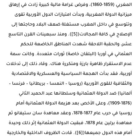
المغربي (1859-1860)، وفرض غرامة مالية كبيرة زادت في إرهاق
ميزانية الدولة المغربية، وبدأت امتيازات الدول الأوربية تقوى
وتتوسع في داخل المغرب مستغلة ضعف البلاد وحاجتها إلى
الإصلاح في كافة المجالات([5]). ومنذ سبعينات القرن التاسع
عشر، والحقبة اللاحقة شهدت المناطق الخاضعة للحكم
العثماني في أوربا (البلقان خاصة) ثورات متعددة. وكانت سمة
عدم الاستقرار ظاهرة بارزة ومتكررة هناك. وقاد ذلك إلى تدخلات
أوربية، فقد بدأت الهجمة السياسية والعسكرية والاقتصادية
والثقافية للقوى الأوربية (روسيا – النمسا – بريطانيا – فرنسا –
ألمانيا) ضد الدولة العثمانية وسلطانها عبد الحميد الثاني
(1876-1909)، وعلى الأخص بعد هزيمة الدولة العثمانية أمام
روسيا في حرب عام 1877-1878، وعقد معاهدة سان ستيفانو ثم
معاهدة برلين عام 1878، فبقيت الدولة العثمانية إثر ذلك وحيدة
أمام هذه الدول جميعها([6]). قادت الظروف الداخلية والخارجية