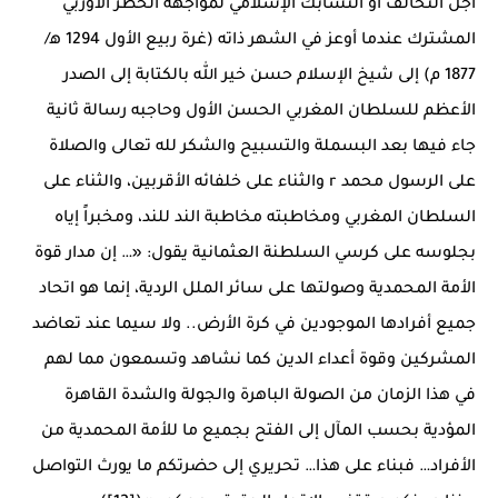
أجل التحالف أو التشابك الإسلامي لمواجهة الخطر الأوربي
المشترك عندما أوعز في الشهر ذاته (غرة ربيع الأول 1294 ﻫ/
1877 م) إلى شيخ الإسلام حسن خير الله بالكتابة إلى الصدر
الأعظم للسلطان المغربي الحسن الأول وحاجبه رسالة ثانية
جاء فيها بعد البسملة والتسبيح والشكر لله تعالى والصلاة
على الرسول محمد r والثناء على خلفائه الأقربين، والثناء على
السلطان المغربي ومخاطبته مخاطبة الند للند، ومخبراً إياه
بجلوسه على كرسي السلطنة العثمانية يقول: «… إن مدار قوة
الأمة المحمدية وصولتها على سائر الملل الردية، إنما هو اتحاد
جميع أفرادها الموجودين في كرة الأرض.. ولا سيما عند تعاضد
المشركين وقوة أعداء الدين كما نشاهد وتسمعون مما لهم
في هذا الزمان من الصولة الباهرة والجولة والشدة القاهرة
المؤدية بحسب المآل إلى الفتح بجميع ما للأمة المحمدية من
الأفراد… فبناء على هذا… تحريري إلى حضرتكم ما يورث التواصل