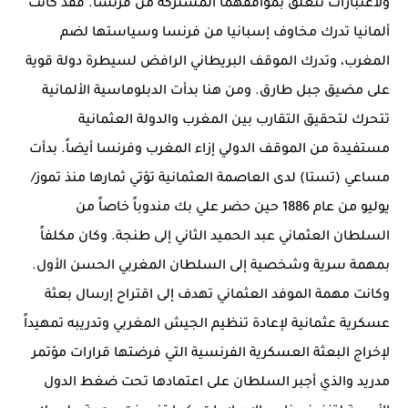
ولاعتبارات تتعلق بمواقفهما المشتركة من فرنسا. فقد كانت
ألمانيا تدرك مخاوف إسبانيا من فرنسا وسياستها لضم
المغرب، وتدرك الموقف البريطاني الرافض لسيطرة دولة قوية
على مضيق جبل طارق. ومن هنا بدأت الدبلوماسية الألمانية
تتحرك لتحقيق التقارب بين المغرب والدولة العثمانية
مستفيدة من الموقف الدولي إزاء المغرب وفرنسا أيضاً. بدأت
مساعي (تستا) لدى العاصمة العثمانية تؤتي ثمارها منذ تموز/
يوليو من عام 1886 حين حضر علي بك مندوباً خاصاً من
السلطان العثماني عبد الحميد الثاني إلى طنجة. وكان مكلفاً
بمهمة سرية وشخصية إلى السلطان المغربي الحسن الأول.
وكانت مهمة الموفد العثماني تهدف إلى اقتراح إرسال بعثة
عسكرية عثمانية لإعادة تنظيم الجيش المغربي وتدريبه تمهيداً
لإخراج البعثة العسكرية الفرنسية التي فرضتها قرارات مؤتمر
مدريد والذي أجبر السلطان على اعتمادها تحت ضغط الدول