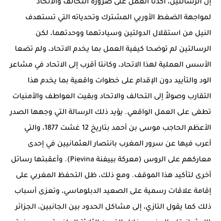
إن الرسالتين، أكدتا العمل على ضرورة التحالف والاتحاد
لمواجهة الضغط الأوربي المشترك وتحدياته التي تستهدف
النيل من استقلال الدولتين وسيادتهما ووحدتهما، لكن
الرسالتين لم توضحا كيفية العمل بما يخدم الاتحاد، ولم تضعا
الأسس العملية لهذا الاتحاد، وكانتا أقرب إلى الاتحاد في مشاعر
الود والتأييد دون الإقدام على خطوات واقعية بما يخدم هذا
التقارب وصولاً إلى التحالف والاتحاد وبقيت العواطف والأمنيات
تطغى على العمل الواقعي. يؤيد ذلك الرسالة التي وجهها الصدر
الأعظم الحاجب موسى بن أحمد بتاريخ 12 غشت 1877، والتي
أعرب فيها عن سرور المغرب بانتصار العثمانيين في إحدى
معاركهم على الروس (معركة بييفنة Pievina). وأعقبتها رسائل
أخرى لتأكيد هذا الموقف. ومع ذلك، ظل التحفظ المغربي على
إقامة علاقات رسمية على الصعيد الدبلوماسي، وتعزى أسباب
ذلك كما يقول التازي، إلى مشاكل الحدود بين الجانبين، الجزائر