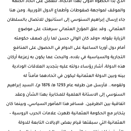
الذي بدأ الخطوة الأولى بهذا الاتجاه، للعمل على اتحاد الكلمة
والموقف لمواجهة ضغوطات وأطماع الدول الأوربية. ومن هنا
جاء إرسال إبراهيم السنوسي إلى استانبول للاتصال بالسلطان
العثماني. وقد علق المؤرخ العثماني سرهنك على موضوع
الزيارة بقوله: «وقد كان الوالي حسن لما رأى ضعف حكومته
أمام دول أوربا الساعية على الدوام في الحصول على المنافع
التجارية والسياسية في بلاده، والبحث عما يكون به زعزعة أركان
هذه الدولة، أشار رؤساء دولته عليه بتجديد العلاقات الودادية
بينه وبين الدولة العثمانية ليكون في اتحادهما مأمناً له
ولقومه.. فأرسل من طرفه عام 1293 ﻫ/ 1876 م)، السيد إبراهيم
السنوسي إلى الاستانة العلمية للمخابرة بهذا الشأن وعقد
اتفاقية بين الطرفين. فسافر هذا المأمور السياسي، وبينما كان
يتخابر مع الحكومة العثمانية ظهرت علامات الحرب الروسية –
العثمانية التي سبقتها قيام بعض الإيالات التابعة للدولة