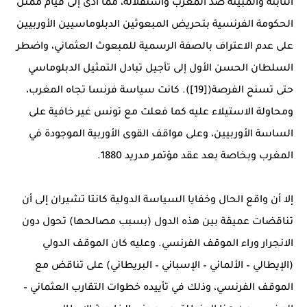
الثابتة والمبيتة ضد المغرب واستقلاله، مما أدى إلى قيام ممثل
الحكومة الفرنسية بتحريض المبعوثين الدبلوماسيين الأوربيين
على عدم الاعتراف بالصفة الرسمية للمبعوث العثماني، واضطر
السلطان الحسن الأول إلى تأجيل تبادل التمثيل الدبلوماسي
حتى تسنح الفرصة([19]). كانت سياسة فرنسا تجاه المغرب،
ومحاولة الاستيلاء عليه كما فعلت مع تونس غير خافية على
الساسة الأوربيين، وعلى مواقف القوى الأوربية الموجودة في
المغرب وبخاصة بعد عقد مؤتمر مدريد 1880.
إلا أن واقع الحال وخفايا السياسة الدولية كانتا تشيران إلى أن
تناقضات عميقة بين هذه الدول (بسبب مصالحها) تحول دون
الانجرار وراء الموقف الفرنسي. وعليه كان الموقف الدولي
(الإيطالي – الألماني – الإسباني – البريطاني) على تناقض مع
الموقف الفرنسي، وذلك في تأييده خطوات التقارب العثماني –