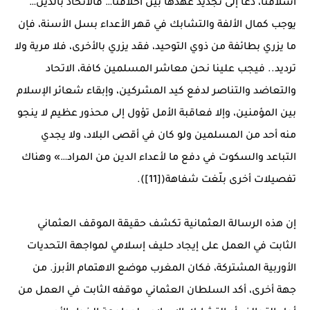
أسلافنا، دعا إلى تجديد عهدها بين أخلافنا… فالاتحاد بالدين…
يوجب كمال الألفة والتشابك في قهر الأعداء بسل الأسنة، فإن
ما يزري بطائفة من ذوي التوحيد، فقد يزري بالأخرى، فلا مرية ولا
ترديد.. فيجب علينا نحن معاشر المسلمين كافة، الاتحاد
والتعاضد والتناصر لدفع كيد المشركين، وإبقاء شعائر الإسلام
بين المؤمنين، وإلا فعاقبة الأمل تؤول إلى محذور عظيم لا ينجو
منه أحد من المسلمين ولو كان في أقصى البلاد، ولا يجدي
التباعد والسكوت في دفع ما لأعداء الدين من المراد…» وهناك
تفصيلات أخرى بلّغت شفاهة([11]).
إن هذه الرسالة العثمانية تكشف حقيقة الموقف العثماني
الثابت في العمل على إيجاد حليف إسلامي لمواجهة التحديات
الأوربية المشتركة، فكان المغرب موضع الاهتمام الأبرز. من
جهة أخرى، أكد السلطان العثماني موقفه الثابت في العمل من