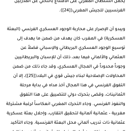
يحمل السلطان المغربي على الاقتناع بالتخلي عن المدربين
الفرنسيين للجيش المغربي([24]).
ويبدو أن الإصرار على محاربة الوجود العسكري الفرنسي (البعثة
العسكرية) في المغرب كان يهدف من ضمن ما يهدف إلى
توسيع الوجود العسكري البريطاني والإسباني فضلاً عن
العثماني والألماني فيما بعد، ذلك أن للإسبان والبريطانيين
وجوداً محدوداً في المجال العسكري، وقد جاء ذلك من ضمن
المحاولات الإصلاحية لبناء جيش قوي في البلاد([25])، إلا أن
التفوق الفرنسي في هذا المجال أخذ مداه في بداية مرحلة
الثمانينات، وقضى بتحرك دولي للتضييق على هذا التفوق
والنفوذ الفرنسي. وجاء التحرك المغربي انعكاساً لرغبة مشتركة
مغربية – عثمانية ألمانية لتحقيق التقارب، وإحلال بعثة عسكرية
عثمانية ذات تدريب ألماني محل البعثة الفرنسية. وجاء التأكيد