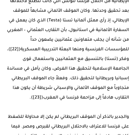
الإيطالية من احتلال فرنسا لتونس التي كانت تتطلع لاحتلالها
بعد تحقيق وحدتها. وكان الموقف الألماني مشابهاً للموقف
الإيطالي، إذ رأى ممثل ألمانيا تستا (Testa) الذي كان يعمل في
السفارة الألمانية في استانبول، بأن التقارب العثماني – المغربي
من شأنه أن يجلب متعاونين عثمانيين يضعون حداً
للمؤسسات الفرنسية ومنها البعثة التدريبية العسكرية([22])،
وفكر (تستا) بالتنسيق مع العثمانيين واستعمال قوى
الجامعة الإسلامية لتحقيق هذا الغرض، وكان يأمل في مساندة
إسبانيا وبريطانيا لتحقيق ذلك. وفعلاً جاء الموقف البريطاني
متجاوباً مع الموقف الألماني والإسباني شريطة أن يكون هذا
التقارب هادفاً إلى مزاحمة فرنسا في المغرب([23]).
والجدير بالذكر أن الموقف البريطاني لم يكن إلا محاولة للضغط
على فرنسا للاعتراف بالاحتلال البريطاني لقبرص ومصر. فيما