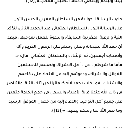
بيننا وبينكم ويقتضي الاتحاد الحقيقي معكم…»([12]).
جاءت الرسالة الجوابية من السلطان المغربي الحسن الأول
على الرسالة الأولى للسلطان العثماني عبد الحميد الثاني، لتؤكد
النية والرغبة المغربية السابقة، والدعوة للعمل بموجبها، فبعد
أن حمد الله سبحانه وصلى وسلم على الرسول الكريم وآله
وأصحابه أجمعين، ثم الإشادة بالسلطان العثماني، قال: «…
فأما ما شرحتم – عن – أهل الاشراك ونصبهم للمسلمين
الغوائل والاشراك، ودعوتهم إليه من الاتحاد على دفاعهم
والاشتباك، فما خلت بحمد الله ضمائرنا من تلك النية، والتناصر
في ذات الله عندنا غاية الأمنية، والسعي في جمع الكلمة متعين
على جميع أهل التوحيد، والدعاء إليه من خصال الموفق الرشيد،
وما نصر الله منا ومنكم ببعيد…»([13]).