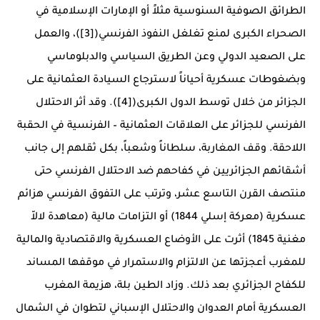
الطرائق الصوفية السنوسية مثلاً أو الإمارات الإسلامية في
الصحراء الكبرى لمنع تغلغل النفوذ الفرنسي([3])، والعمل
على الصعيد الدولي وعن الطريق السياسي والدبلوماسي
وبضغوطات عسكرية أحياناً لاسترجاع السيادة العثمانية على
الجزائر من خلال توسط الدول الكبرى([4]). وقد أثر الاحتلال
الفرنسي للجزائر على العلاقات العثمانية – الفرنسية في الحقبة
اللاحقة. وقف المغاربة، سلطاناً وشعباً، بكل ثقلهم إلى جانب
أشقائهم الجزائريين في كفاحهم ضد الاحتلال الفرنسي حتى
منتصف القرن التاسع عشر، وترتب على التفوق الفرنسي هزائم
عسكرية (معركة إسلي 1844) أو التزامات مالية (معاهدة لالاّ
مغنية 1845) أثرت على الأوضاع العسكرية والاقتصادية والمالية
للمغرب أعجزتها عن الالتزام والاستمرار في موقفها المساند
للكفاح الجزائري بعد ذلك. وزاد الطين بلة، هزيمة المغرب
العسكرية أمام العدوان والاحتلال الإسباني لتطوان في الشمال