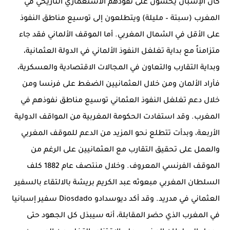
كان الإسبان يخشون على نفوذهم الاستعماري التاريخي في
المغرب (سبتة – مليلة) ويتطلعون إلى توسيع مناطق النفوذ
على الأقل في الشمال المغربي. أما الموقف الألماني فقد جاء
متزامناً مع بداية تغلغل النفوذ الألماني في الدولة العثمانية،
وبداية التقارب والتعاون في المجالات الاقتصادية والعسكرية،
فأراد الألمان ومن خلال العثمانيين الضغط على فرنسا ومن
خلال دعم تغلغل النفوذ العثماني توسيع مناطق نفوذهم في
المغرب. وقد استفادت الحكومة المغربية من المواقف الدولية
الأربعة، وبدأت تتطلع نحو المزيد من الدعم للموقف المغربي
والعمل على تحقيق التقارب مع العثمانيين على الرغم من
الموقف الفرنسي المعروف. وخلال منتصف عام 1882 كلف
السلطان المغربي مبعوثه عبد الكريم بريشة بالالتقاء بالسفير
العثماني في مدريد. وقد أكد ديوسدادو Diosdado سفير إسبانيا
في المغرب الذي حضر المقابلة، أنه سيبذل كل الجهود حتى