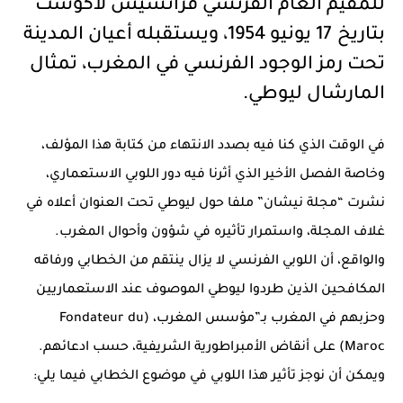
للمقيم العام الفرنسي فرانسيس لاكوست
بتاريخ 17 يونيو 1954، ويستقبله أعيان المدينة
تحت رمز الوجود الفرنسي في المغرب، تمثال
المارشال ليوطي.
في الوقت الذي كنا فيه بصدد الانتهاء من كتابة هذا المؤلف،
وخاصة الفصل الأخير الذي أثرنا فيه دور اللوبي الاستعماري،
نشرت “مجلة نيشان” ملفا حول ليوطي تحت العنوان أعلاه في
غلاف المجلة، واستمرار تأثيره في شؤون وأحوال المغرب.
والواقع، أن اللوبي الفرنسي لا يزال ينتقم من الخطابي ورفاقه
المكافحين الذين طردوا ليوطي الموصوف عند الاستعماريين
وحزبهم في المغرب بـ”مؤسس المغرب، (Fondateur du
Maroc) على أنقاض الأمبراطورية الشريفية، حسب ادعائهم.
ويمكن أن نوجز تأثير هذا اللوبي في موضوع الخطابي فيما يلي: