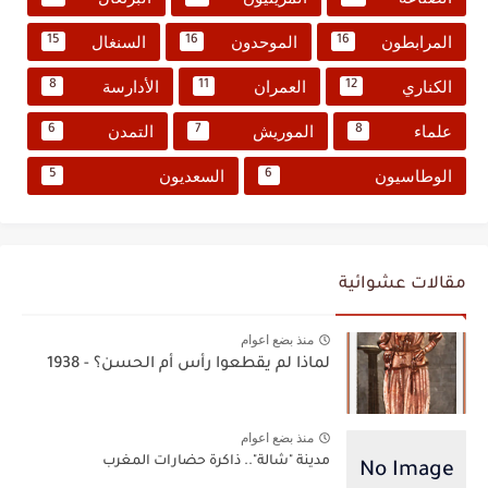
المرابطون
الموحدون
السنغال
15
16
16
الكناري
العمران
الأدارسة
8
11
12
علماء
الموريش
التمدن
6
7
8
الوطاسيون
السعديون
5
6
مقالات عشوائية
منذ بضع اعوام
لماذا لم يقطعوا رأس أم الحسن؟ - 1938
منذ بضع اعوام
مدينة "شالة".. ذاكرة حضارات المغرب