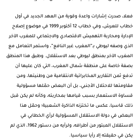
فعلا، صدرت إشارات واعدة وقوية من العهد الجديد في أول
خطاب للعرش، وفي خطاب 12 أكتوبر 1999 في موضوع إصلاح
الإدارة ومحاربة التهميش الاقتصادي والاجتماعي للمغرب الآخر
الذي وصفه ليوطي بـ”المغرب غير النافع”، واستمر التعامل مع
المغرب الآخر بمنطق ليوطي بعد الاستقلال. وطبق هذا المنطق
بصفة خاصة على منطقة شمال المغرب، التي كان عليها أن
تدفع ثمن التقارير المخابراتية الانتقامية من وطنيتها، ومن
مقاومتها للاحتلال الأجنبي، بل أن البعض حمّلها مسؤولية
قساوة الاستعمار بسبب قيامها بمحاربته، وكأنه لم يكن قبل
ذلك قاسيا، عكس ما تختزنه الذاكرة الشعبية؛ وحمّل هذا
البعض في دولة الاستقلال المسؤولية لرأي الخطابي في
الاستقلال المبتور من أطرافه، ولرأيه من دستور 1962، الذي لم
يكن في حقيقته إلا رأيا سياسيا.