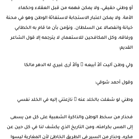
أو وطني حقيقي، ولا يمكن فهمه من قبل العقلاء وحكماء
الأمة. ولا يمكن اعتبار الاستجابة لاستغاثة الوطن وهو في محنة
خيانة وانفصالا عن السلطان. ونؤمن بأن ما قام به الخطابي
ورفاقه، وكل المكافحين للاستعمار، لا يترجمه إلا قول الشاعر
القديم:
ولي وطـن آليـت ألاّ أبيعـه  وألاّ أرى غيري له الدهر مالكا
وقول أحمد شوقي:
وطني لو شغلت بالخلد عنه  نازعتني إليه في الخلد نفسي
فحذار من سخط الوطن والذاكرة الشعبية على كل من يسعى
إلى المس بكرامته، ومن التاريخ الذي يكشف لنا في كل حين عن
مكره، وحذار من السير في الطريق الخاطئ لأن المغاربة ليسوا