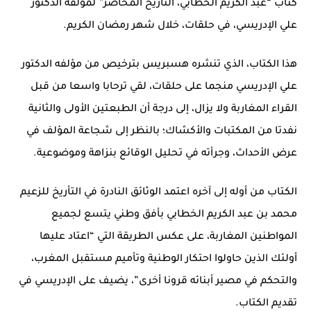
كتاب “عبد الكريم الخطابي، التاريخ المحاصر” لمؤلفه الدكتور
علي الإدريسي، في حلقات، خلال شهر رمضان الكريم.
هذا الكتاب، الذي تنشره هسبريس بترخيص من مؤلفه الدكتور
علي الإدريسي منجما على حلقات، لقي ترحابا واسعا من قبل
القراء المغاربة ولا يزال، إلى درجة أن الطبعتين الأولى والثانية
نفدتا من المكتبات والأكشاك؛ بالنظر إلى شجاعة المؤلف في
عرض الأحداث، وجرأته في تحليل الوقائع بنزاهة وموضوعية.
الكتاب من أوله إلى آخره اعتمد الوثائق النادرة في التأريخ للزعيم
محمد بن عبد الكريم الخطابي بأفق وطني يتسع لجميع
المواطنين المغاربة، على عكس الطريقة التي “اعتاد عليها
أولئك الذين حاولوا احتكار الوطنية وتأميم مستقبل المغرب،
والتحكم في مصير أبنائه قرونا أخرى”، يضيف على الإدريسي في
تقديم الكتاب.