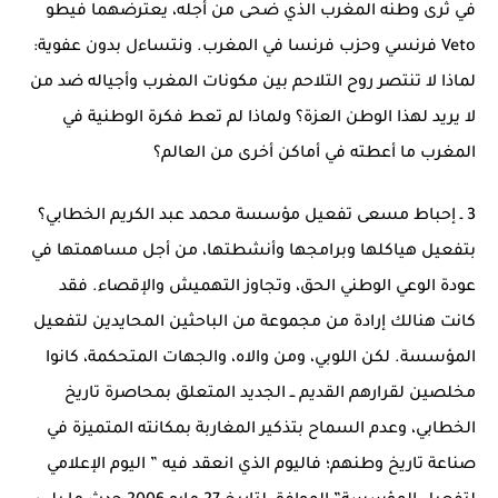
في ثرى وطنه المغرب الذي ضحى من أجله، يعترضهما فيطو
Veto فرنسي وحزب فرنسا في المغرب. ونتساءل بدون عفوية:
لماذا لا تنتصر روح التلاحم بين مكونات المغرب وأجياله ضد من
لا يريد لهذا الوطن العزة؟ ولماذا لم تعط فكرة الوطنية في
المغرب ما أعطته في أماكن أخرى من العالم؟
3 ـ إحباط مسعى تفعيل مؤسسة محمد عبد الكريم الخطابي؟
بتفعيل هياكلها وبرامجها وأنشطتها، من أجل مساهمتها في
عودة الوعي الوطني الحق، وتجاوز التهميش والإقصاء. فقد
كانت هنالك إرادة من مجموعة من الباحثين المحايدين لتفعيل
المؤسسة. لكن اللوبي، ومن والاه، والجهات المتحكمة، كانوا
مخلصين لقرارهم القديم ــ الجديد المتعلق بمحاصرة تاريخ
الخطابي، وعدم السماح بتذكير المغاربة بمكانته المتميزة في
صناعة تاريخ وطنهم؛ فاليوم الذي انعقد فيه ” اليوم الإعلامي