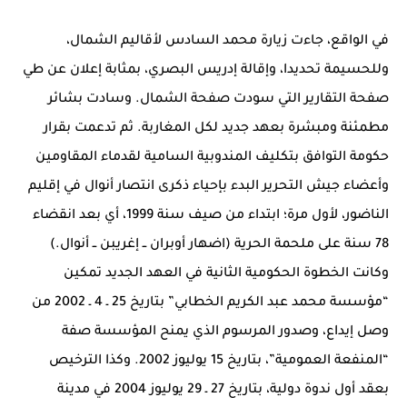
في الواقع، جاءت زيارة محمد السادس لأقاليم الشمال،
وللحسيمة تحديدا، وإقالة إدريس البصري، بمثابة إعلان عن طي
صفحة التقارير التي سودت صفحة الشمال. وسادت بشائر
مطمئنة ومبشرة بعهد جديد لكل المغاربة. ثم تدعمت بقرار
حكومة التوافق بتكليف المندوبية السامية لقدماء المقاومين
وأعضاء جيش التحرير البدء بإحياء ذكرى انتصار أنوال في إقليم
الناضور، لأول مرة؛ ابتداء من صيف سنة 1999، أي بعد انقضاء
78 سنة على ملحمة الحرية (اضهار أوبران ــ إغريبن ــ أنوال.)
وكانت الخطوة الحكومية الثانية في العهد الجديد تمكين
“مؤسسة محمد عبد الكريم الخطابي” بتاريخ 25 ـ 4 ـ 2002 من
وصل إيداع، وصدور المرسوم الذي يمنح المؤسسة صفة
“المنفعة العمومية”، بتاريخ 15 يوليوز 2002. وكذا الترخيص
بعقد أول ندوة دولية، بتاريخ 27 ـ 29 يوليوز 2004 في مدينة