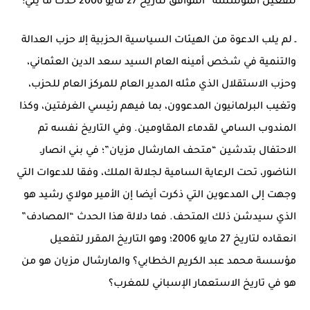
لتفعيل المؤسسة” الموافق لتاريخ 27 مايو 2006 حدث ما يلي:
ـ لم يلب الدعوة من الهيئات السياسية الحزبية إلا حزب العدالة
والتنمية في شخص أمينه العام السيد سعد الدين العثماني،
وحزب الاستقلال الذي مثله المدير العام للمركز العام للحزب،
وتغيب البرلمانيون المدعوون، بما فيهم رئيسي الغرفتين، وكذا
المندوب السامي لقدماء المقاومين. وفي التاريخ نفسه تم
الاحتفال بتدشين “متحف المارشال مزيان”؛ في بني انصارـ
الناضور، تحت الرعاية السامية لجلالة الملك، وفقا للدعوات التي
وجهت إلى المدعوين التي ذكرت أيضا إن الأمير مولاي رشيد هو
الذي سيدشن ذلك المتحف. فما دلالة هذا الحدث “المصادف”
انعقاده لتاريخ 27 مايو 2006؛ وهو التاريخ المقرر لتفعيل
مؤسسة محمد عبد الكريم الخطابي؟ والمارشال مزيان هو من
هو في تاريخ الاستعمار الإسباني للمغرب؟