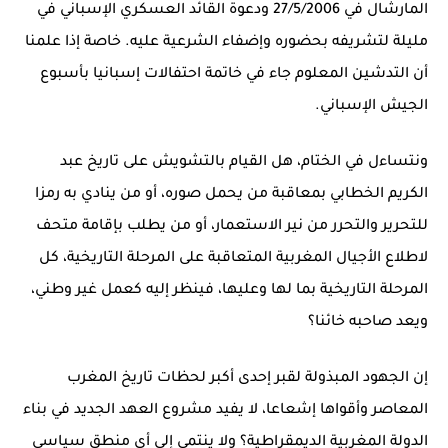
المارشال في 27/5/2006 ودعوة القائد العسكري الإسباني في
مليلة لتشريفه بحضوره وإضفاء الشرعية عليه. خاصة إذا علمنا
أن التدشين المعلوم جاء في خاتمة احتفالات إسبانيا بأسبوع
الجيش الإسباني.
ونتساءل في الختام، هل القيام بالتشويش على تاريخ عبد
الكريم الخطابي بمعاقبة من يحمل صوره، أو من ينادي به رمزا
للتحرير والتحرر من نير الاستعمار، أو من يطلب بإقامة متحف
لاطلاع الأجيال المغربية المتعاقبة على المرحلة التاريخية، كل
المرحلة التاريخية بما لها وعليها، فينظر إليه كعمل غير وطني،
ويعد صاحبه خائنا؟
إن الجهود المبذولة لقبر إحدى أكبر لحظات تاريخ المغرب
المعاصر وأقواها إشعاعا، لا يفيد مشروع العهد الجديد في بناء
الدولة المغربية الديمقراطية؟ ولا ينتمي إلى أي منطق سياسي