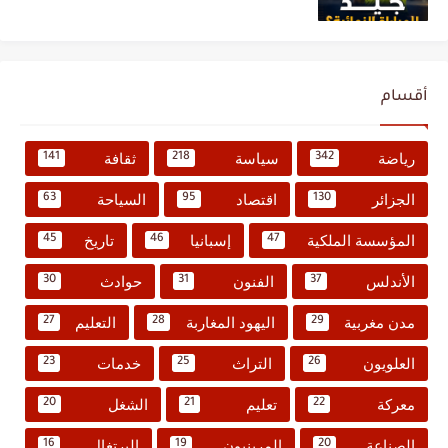
أقسام
رياضة
سياسة
ثقافة
141
218
342
الجزائر
اقتصاد
السياحة
63
95
130
المؤسسة الملكية
إسبانيا
تاريخ
45
46
47
الأندلس
الفنون
حوادث
30
31
37
مدن مغربية
اليهود المغاربة
التعليم
27
28
29
العلويون
التراث
خدمات
23
25
26
معركة
تعليم
الشغل
20
21
22
الصناعة
المرينيون
البرتغال
16
19
20