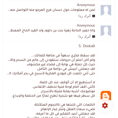
Anonymous
لمن له معلومات حول حسان فرج المرجو منه التواصل معي لقد اختفى تماما و كانت لي به علاقة تواصل خاصة
أترك ردا
Anonymous
وأنا حفيد الحاجة زهرة بنت بن داوود ولد القيد الحاج المعطي المزمزي . ولا نمتلك من إرثه شيئا .
أترك ردا
S. Doukalli
لقد سقط فكري سهواً في متاهة كلماتك...
ولم أكن أعلم أن حروفك ستقودني إلى عالم من السحر والألغاز،
حيث كل جملة هي بوابة إلى فضاء غير مكشوف.
لقد جعلتني أعيش في دوامة من التأمل،
حتى أنني خلعت كل قيودي الفكرية لأسبح في بحر أفكارك العميق.
لا أستطيع إلا أن أتوقف عند كل كلمة،
كأنني أقف أمام لوحة فنية تخطف الأنفاس.
موضوعك أشبه بغابة مليئة بالأسرار،
كل سطر فيها هو شجرة تطرح ثمارًا من الحكمة والإبداع.
الكلمات التي كتبتها هي كالنجوم المتلألئة،
تضيء سماء العقل وتنثر غبار الإلهام.
لقد جعلتني أعيد التفكير في كل ما أعرفه،