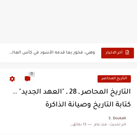
بدون عنوان: اقتحام سبتة المحتلة يكشف الوجه الآخر للهجرة غير...
حين أرعب حجاج المغرب جيش نابليون
وهبي: فخور بما قدمه الأسود في كأس العالم.. والإقصاء لن...
هل سيكون جيد حكم نهائي كأس العالم؟
أخر الاخبار
نزهة بدوان.. أسطورة مغربية خلدت اسمها في تاريخ ألعاب القوى
0
كتاب جديد لدريانكور يفضح أساطير وخزعبلات نظام العسكر ويعيد قراءة...
التاريخ المحاصر
الحرب الهولندية المغربية (1775-1777)
التاريخ المحاصر ـ 28 ـ "العهد الجديد" ..
زيارة الحسن الثاني الى الجزائر سنة 1963
كتابة التاريخ وصيانة الذاكرة
علي يعتة: مسيرة وطنية من طنجة إلى قيادة اليسار المغربي
S. Doukalli
اخر تحديث :
منذ عام
13 دقائق للقراءة
بعد خماسية السويد.. تونس تتعاقد مع رونار بمساعدة "لقجع"