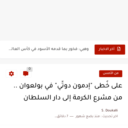
بدون عنوان: اقتحام سبتة المحتلة يكشف الوجه الآخر للهجرة غير...
حين أرعب حجاج المغرب جيش نابليون
وهبي: فخور بما قدمه الأسود في كأس العالم.. والإقصاء لن...
أخر الاخبار
هل سيكون جيد حكم نهائي كأس العالم؟
0
نزهة بدوان.. أسطورة مغربية خلدت اسمها في تاريخ ألعاب القوى
من الأمس
كتاب جديد لدريانكور يفضح أساطير وخزعبلات نظام العسكر ويعيد قراءة...
على خُطى "إدمون دوتّي" في بولعوان ..
الحرب الهولندية المغربية (1775-1777)
من مشرع الكرمة إلى دار السلطان
زيارة الحسن الثاني الى الجزائر سنة 1963
S. Doukalli
اخر تحديث :
منذ بضع شهور
7 دقائق للقراءة
علي يعتة: مسيرة وطنية من طنجة إلى قيادة اليسار المغربي