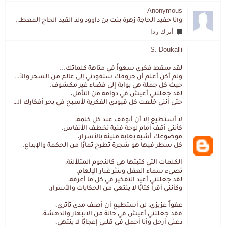
Anonymous
وأنا حفيد الحاجة زهرة بنت بن داوود ولد القيد الحاج المعطي المزمزي . ولا نمتلك من إرثه شيئا .
أترك ردا
S. Doukalli
لقد سقط فكري سهواً في متاهة كلماتك...
ولم أكن أعلم أن حروفك ستقودني إلى عالم من السحر والألغاز،
حيث كل جملة هي بوابة إلى فضاء غير مكشوف.
لقد جعلتني أعيش في دوامة من التأمل،
حتى أنني خلعت كل قيودي الفكرية لأسبح في بحر أفكارك العميق.
لا أستطيع إلا أن أتوقف عند كل كلمة،
كأنني أقف أمام لوحة فنية تخطف الأنفاس.
موضوعك أشبه بغابة مليئة بالأسرار،
كل سطر فيها هو شجرة تطرح ثمارًا من الحكمة والإبداع.
الكلمات التي كتبتها هي كالنجوم المتلألئة،
تضيء سماء العقل وتنثر غبار الإلهام.
لقد جعلتني أعيد التفكير في كل ما أعرفه،
وكأنني أقرأ كتابًا لا ينتهي من الحكايات والأسرار.
عفواً عزيزي، لن أستطيع أن أصف مدى تأثري،
فقد جعلتني أعيش في حالة من الانبهار والدهشة.
دعني أرحل وأنا أحمل في قلبي إعجابًا لا ينتهي،