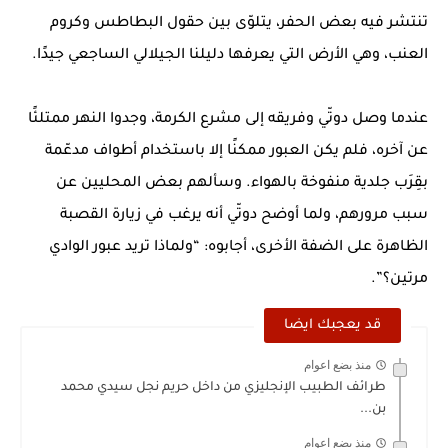
تنتشر فيه بعض الحفر، يتلوّى بين حقول البطاطس وكروم
العنب، وهي الأرض التي يعرفها دليلنا الجيلالي الساجعي جيدًا.
عندما وصل دوتّي وفريقه إلى مشرع الكرمة، وجدوا النهر ممتلئًا
عن آخره، فلم يكن العبور ممكنًا إلا باستخدام أطواف مدعّمة
بقِرَب جلدية منفوخة بالهواء. وسألهم بعض المحليين عن
سبب مرورهم، ولما أوضح دوتّي أنه يرغب في زيارة القصبة
الظاهرة على الضفة الأخرى، أجابوه: “ولماذا تريد عبور الوادي
مرتين؟”.
قد يعجبك ايضا
منذ بضع اعوام
طرائف الطبيب الإنجليزي من داخل حريم نجل سيدي محمد
بن...
منذ بضع اعوام