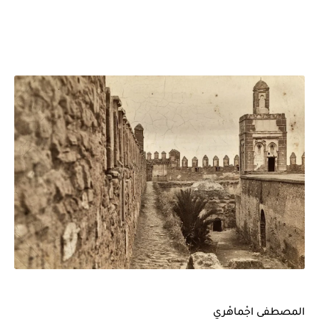
بعد خماسية السويد.. تونس تتعاقد مع رونار بمساعدة "لقجع"
المصطفى اجْماهْري