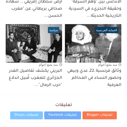
الأندلس بين "وهم السرقة"
أرض سلطان إفريقي .. شهادة
وحقيقة التجزيء في السردية
صحافي بريطاني عن "مغرب
التاريخية الحديثة...
الحسن...
الحماية الفرنسية
سياسة
منذ بضع اعوام
منذ بضع اعوام
وثائق فرنسية ـ22ـ عدي وبيهي
البريني يكشف تفاصيل الغدر
وحضور النساء في المحاكم
الجزائري للمغرب قُبيل اندلاع
العرفية
"حرب الرمال"...
تعليقات
تعليقات Blogger
تعليقات Facebook
تعليقات Disqus