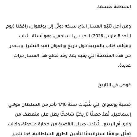
المنطقة نفسها.
ومن أجل تتبّع المسار الذي سلكه دوتّي إلى بولعوان، رافقنا (يوم
الأحد 8 مارس 2026) الجيلالي الساجعي، وهو أستاذ شاب
ومؤلف كتاب بالعربية حول تاريخ بولعوان (قيد النشر). وينحدر
من هذه المنطقة التي يقيم بها، وقد قطع هذا المسار مرات
عديدة.
غوص في التاريخ
قصبة بولعوان التي شُيّدت سنة 1710 بأمر من السلطان مولاي
إسماعيل، تُعدّ حصنًا تاريخيًا شامخًا يطل على منعطف من
وادي أم الربيع. شُيّدت جدران القصبة من حجارة منحوتة، وكانت
تمثّل موقعًا استراتيجيًا لتأمين الطرق السلطانية، كما تتميز