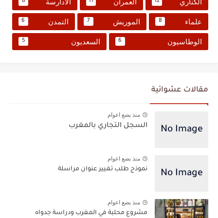
الكناري
العمران
الأدارسة
8
11
12
علماء
الموريش
التمدن
6
7
8
الوطاسيون
السعديون
5
6
مقالات عشوائية
منذ بضع اعوام
السجل التجاري بالمغرب
منذ بضع اعوام
نموذج طلب تغيير عنوان مراسلة
منذ بضع اعوام
مشروع محلبة في المغرب ودراسة جدواه