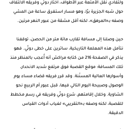
ولتفادي نقل الأمتعة عبر الأطواف، اختار دوتّي وفريقه الالتفاف
حول شبه الجزيرة برًا، وهو مسار استغرق ساعة من المشي
وصفه بـ«المرهق»، لكنه أقل مشقة من عبور النهر مرتين.
حين وصلنا إلى مسافة تقارب مائة متر من الحصن، توقفنا
نتأمل هذه المعلمة التاريخية، سائرين على خطى دوتّي. فهو
يذكر في الصفحة 216 من كتابه مراكش أنه أُعجب بالمنظر منذ
تلك المسافة: موقع القصبة فوق مرتفع شديد الانحدار،
وأسوارها العالية المسنّنة. وقد قرر فريقه قضاء مساء يوم
الوصول وصبيحة اليوم التالي فيها، قبل عبور أم الربيع نحو
الشاوية. وخلال إقامتهم، شرع دوتّي وفريقه في رسم مخطط
للقصبة، لكنه وصفه بـ«التقريبي» لغياب أدوات القياس
الدقيقة.