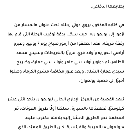
بطابعها الدفاعي.
في كتابه المذكور، يروي دوتّي رحلته تحت عنوان «المسار من
آزمور إلى بولعوان»، حيث سجّل بدقة توقيت الرحلة التي قام بها
رفقة فريقه. فقد انطلقوا من آزمور صباح يوم 7 يونيو، وعبروا
أراضي الحوزية وأولاد فرج، مرورًا بالخريطات وسيدي محمد
الظاهر، ثم دواوير أولاد سي عامر وأولاد سي عمارة، وضريح
سيدي عمارة الشلح. وبعد عبور مخاضة مشرع الكرمة، وصلوا
أخيرًا إلى قصبة بولعوان.
تبعد القصبة عن المركز الإداري الحالي لبولعوان بنحو اثني عشر
كيلومترًا، قطعناها بالسيارة. سلكنا أولًا طريق العونات، ثم
انعطفنا نحو الطريق المشار إليه بلافتة مكتوب عليها
«بولعوان» بالعربية والفرنسية. كان الطريق المعبّد، الذي