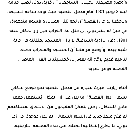
وأوضح مضيفنا، الجيلالي الساجعي، أن فريق دوتّي نصب خيامه
ليلة 8 يونيو 1901 أمام مدخل القصبة، حيث توجد ساحة فسيحة.
ولاحظنا بداخل القصبة أن نحو ثلثي المباني والأسوار متدهورة،
في حين لم يشر دوتّي إلى مثل هذا الخراب حين زار المكان سنة
1901. وفي الزاوية الشرقية، لا يزال المسجد بمئذنته في حالة
شبه جيدة. وأوضح مرافقنا أن المسجد والمحراب خضعا
لترميم قديم يرجّح أنه يعود إلى خمسينيات القرن الماضي.
القصبة جوهر الهوية
أثناء زيارتنا، عبرت سيارة من مدخل القصبة نحو تجمع سكاني
يسمى “دوار القصبة”، ما يدل على أن المكان يُستعمل كممر
عادي للسكان. وحتى يتمكن المقيمون من الالتحاق بمساكنهم،
تم فتح منفذ جديد في السور الشمالي، لم يكن موجودًا في زمن
دوتّي، ما يطرح إشكالية الحفاظ على هذه المعلمة التاريخية.