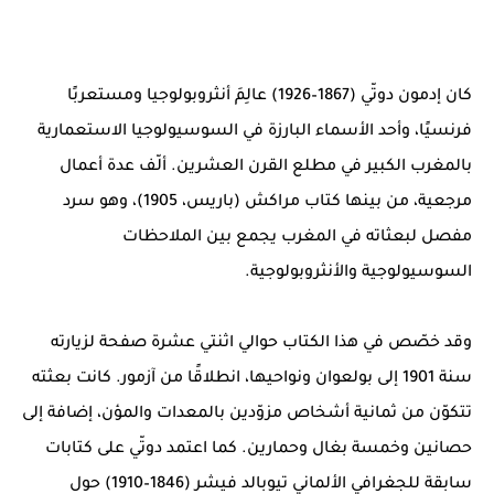
كان إدمون دوتّي (1867–1926) عالِمَ أنثروبولوجيا ومستعربًا
فرنسيًا، وأحد الأسماء البارزة في السوسيولوجيا الاستعمارية
بالمغرب الكبير في مطلع القرن العشرين. ألّف عدة أعمال
مرجعية، من بينها كتاب مراكش (باريس، 1905)، وهو سرد
مفصل لبعثاته في المغرب يجمع بين الملاحظات
السوسيولوجية والأنثروبولوجية.
وقد خصّص في هذا الكتاب حوالي اثنتي عشرة صفحة لزيارته
سنة 1901 إلى بولعوان ونواحيها، انطلاقًا من آزمور. كانت بعثته
تتكوّن من ثمانية أشخاص مزوّدين بالمعدات والمؤن، إضافة إلى
حصانين وخمسة بغال وحمارين. كما اعتمد دوتّي على كتابات
سابقة للجغرافي الألماني تيوبالد فيشر (1846–1910) حول