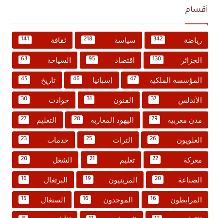
أقسام
رياضة
سياسة
ثقافة
141
218
342
الجزائر
اقتصاد
السياحة
63
95
130
المؤسسة الملكية
إسبانيا
تاريخ
45
46
47
الأندلس
الفنون
حوادث
30
31
37
مدن مغربية
اليهود المغاربة
التعليم
27
28
29
العلويون
التراث
خدمات
23
25
26
معركة
تعليم
الشغل
20
21
22
الصناعة
المرينيون
البرتغال
16
19
20
المرابطون
الموحدون
السنغال
15
16
16