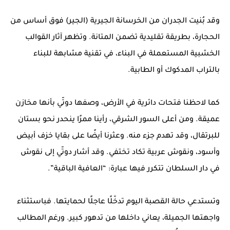
وقد بُنيت الجدران من الخرسانة الجيرية (الجير) فوق أساس من
الحجارة، بطريقة تقليدية تضمن المتانة. وتظهر آثار القوالب
الخشبية المستعملة في البناء، في تقنية مشابهة للبناء
بالتراب المدكوك أو الطابية.
كما لاحظنا فتحات دائرية في الأرض، وصفها دوتّي بأنها مخازن
عميقة. ومن أعلى السور الشرقي، رأينا ممرًا ينحدر نحو بستان
للبرتقال، وقد تهدم جزء منه. وعثرنا أيضًا على بقايا خزف أبيض
وأسود، ونقوش عربية تكاد تختفي. وقد أشار دوتّي إلى نقوش
في دار السلطان تتكرر فيها عبارة: “العافية الباقية”.
وتستدعي حالة القصبة اليوم تدخّلًا عاجلًا لحمايتها. فباستثناء
واجهتها الجميلة، يعاني داخلها من تدهور كبير. ورغم المطالب