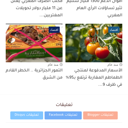
أموال الدعم 1300 مليار سنتيم
مكتب الصرف المغربي يعلن
تثير تساؤلات الرأي العام
عن 11 مليار دولار تحويلات
المغربي
المغتربين...
اقتصاد
اقتصاد
منذ عام
منذ عام
الأسعار المدفوعة لمنتجي
التمور الجزائرية .. الخطر القادم
الطماطم المغاربة ترتفع بـ95%
من الشرق
في ظرف 9...
تعليقات
تعليقات Blogger
تعليقات Facebook
تعليقات Disqus