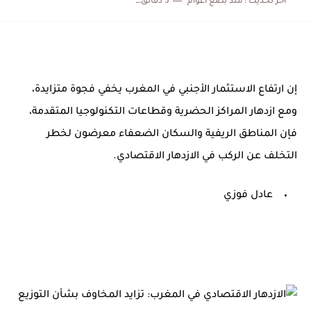
اخر تحديث :
منذ بضع اعوام
5 دقائق للقراءة
المنتخب المغربي يرتقي للمركز السادس عالمياً ويُحكم قبضته على الصدارة...
إن ارتفاع الاستثمار الأجنبي في المغرب يخفي فجوة متزايدة،
ومع ازدهار المراكز الحضرية وقطاعات التكنولوجيا المتقدمة،
فإن المناطق الريفية والسكان الضعفاء معرضون لخطر
التخلف عن الركب في الازدهار الاقتصادي.
عادل فوزي