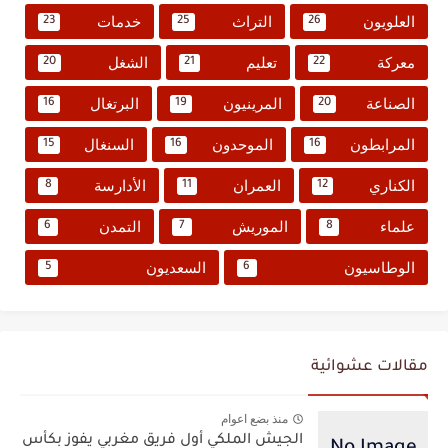
العلويون
التراث
خدمات
23
25
26
معركة
تعليم
الشغل
20
21
22
الصناعة
المرينيون
البرتغال
16
19
20
المرابطون
الموحدون
السنغال
15
16
16
الكناري
العمران
الأدارسة
8
11
12
علماء
الموريش
التمدن
6
7
8
الوطاسيون
السعديون
5
6
مقالات عشوائية
منذ بضع اعوام
الجيش الملكي أول فريق مغربي يفوز بكأس