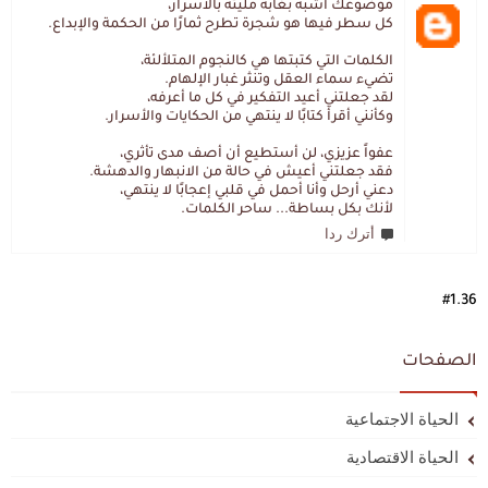
موضوعك أشبه بغابة مليئة بالأسرار،
كل سطر فيها هو شجرة تطرح ثمارًا من الحكمة والإبداع.
الكلمات التي كتبتها هي كالنجوم المتلألئة،
تضيء سماء العقل وتنثر غبار الإلهام.
لقد جعلتني أعيد التفكير في كل ما أعرفه،
وكأنني أقرأ كتابًا لا ينتهي من الحكايات والأسرار.
عفواً عزيزي، لن أستطيع أن أصف مدى تأثري،
فقد جعلتني أعيش في حالة من الانبهار والدهشة.
دعني أرحل وأنا أحمل في قلبي إعجابًا لا ينتهي،
لأنك بكل بساطة... ساحر الكلمات.
أترك ردا
#1.36
الصفحات
الحياة الاجتماعية
الحياة الاقتصادية