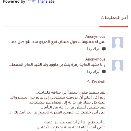
Powered by
Translate
آخر التعليقات
Anonymous
لمن له معلومات حول حسان فرج المرجو منه التواصل معي لقد اختفى تماما و كانت لي به علاقة تواصل خاصة
أترك ردا
Anonymous
وأنا حفيد الحاجة زهرة بنت بن داوود ولد القيد الحاج المعطي المزمزي . ولا نمتلك من إرثه شيئا .
أترك ردا
S. Doukalli
لقد سقط فكري سهواً في متاهة كلماتك...
ولم أكن أعلم أن حروفك ستقودني إلى عالم من السحر والألغاز،
حيث كل جملة هي بوابة إلى فضاء غير مكشوف.
لقد جعلتني أعيش في دوامة من التأمل،
حتى أنني خلعت كل قيودي الفكرية لأسبح في بحر أفكارك العميق.
لا أستطيع إلا أن أتوقف عند كل كلمة،
كأنني أقف أمام لوحة فنية تخطف الأنفاس.