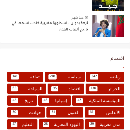
منذ شهر
نزهة بدوان.. أسطورة مغربية خلدت اسمها في
تاريخ ألعاب القوى
أقسام
رياضة
سياسة
ثقافة
141
218
342
الجزائر
اقتصاد
السياحة
63
95
130
المؤسسة الملكية
إسبانيا
تاريخ
45
46
47
الأندلس
الفنون
حوادث
30
31
37
مدن مغربية
اليهود المغاربة
التعليم
27
28
29