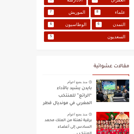
علماء
الموريش
7
8
التمدن
الوطاسيون
6
6
السعديون
5
مقالات عشوائية
منذ بضع اعوام
بايدن يشيد بالأداء
“الرائع” للمنتخب
المغربي في مونديال قطر
منذ بضع اعوام
برقية تهنئة من الملك محمد
السادس إلى أعضـاء
المنتخـب...