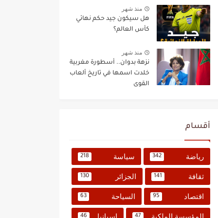
منذ شهر
هل سيكون جيد حكم نهائي
كأس العالم؟
منذ شهر
نزهة بدوان.. أسطورة مغربية
خلدت اسمها في تاريخ ألعاب
القوى
أقسام
رياضة
سياسة
218
342
ثقافة
الجزائر
130
141
اقتصاد
السياحة
63
95
المؤسسة الملكية
إسبانيا
46
47