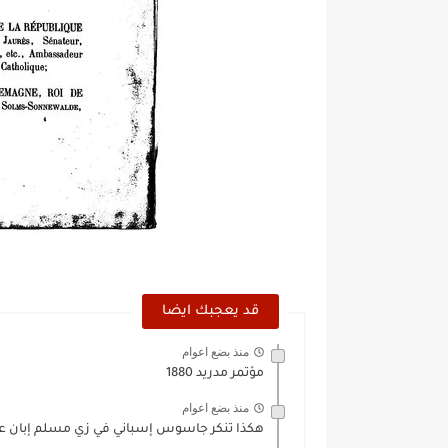
قد يعجبك ايضا
منذ بضع اعوام
مؤتمر مدريد 1880
منذ بضع اعوام
هكذا تنكر جاسوس إسباني في زي مسلم إبان ع