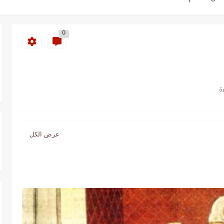
ة خلدت اسمها في تاريخ ألعاب القوى
0
ساطير وخزعبلات نظام العسكر ويعيد قراءة...
سنة 1963
طنجة إلى قيادة اليسار المغربي
تتعاقد مع رونار بمساعدة "لقجع"
كز السادس عالمياً ويُحكم قبضته على الصدارة...