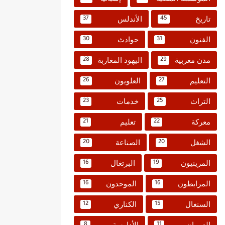
تاريخ
الأندلس
37
45
الفنون
حوادث
30
31
مدن مغربية
اليهود المغاربة
28
29
التعليم
العلويون
26
27
التراث
خدمات
23
25
معركة
تعليم
21
22
الشغل
الصناعة
20
20
المرينيون
البرتغال
16
19
المرابطون
الموحدون
16
16
السنغال
الكناري
12
15
العمران
الأدارسة
8
11