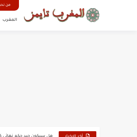
من نح
المغرب
حين أرعب حجاج المغرب جيش
وهبي: فخور بما قدمه الأسود
هل سيكون جيد حكم نهائي ك
أخر الاخبار