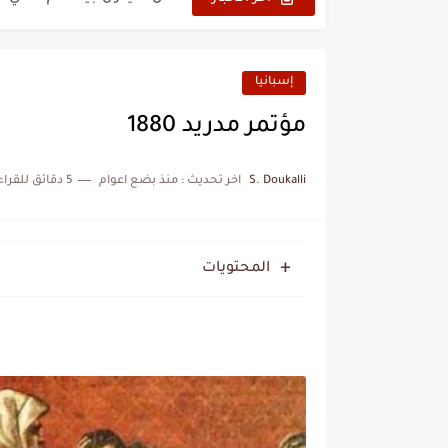
نزهة بدوان.. أسطورة مغربي
كتاب جديد لدريانكور يفضح أ
إسبانيا
الحرب الهولندية المغربية (1775-1777)
مؤتمر مدريد 1880
زيارة الحسن الثاني الى الجزائر 
S. Doukalli
اخر تحديث :
منذ بضع اعوام
5 دقائق للقراءة
علي يعتة: مسيرة وطنية من 
بعد خماسية السويد.. تونس 
المحتويات
المنتخب المغربي يرتقي للمر