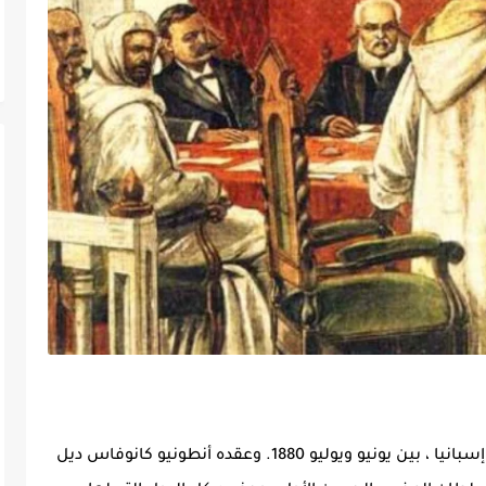
انعقد مؤتمر مدريد الدولي لعام 1880 في مدريد ، إسبانيا ، بين يونيو ويوليو 1880. وعقده أنطونيو كانوفاس ديل