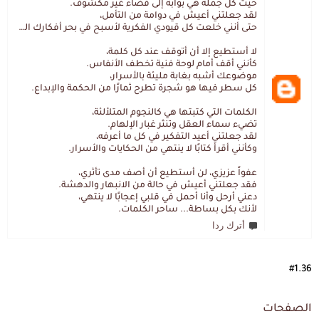
حيث كل جملة هي بوابة إلى فضاء غير مكشوف.
لقد جعلتني أعيش في دوامة من التأمل،
حتى أنني خلعت كل قيودي الفكرية لأسبح في بحر أفكارك العميق.
لا أستطيع إلا أن أتوقف عند كل كلمة،
كأنني أقف أمام لوحة فنية تخطف الأنفاس.
موضوعك أشبه بغابة مليئة بالأسرار،
كل سطر فيها هو شجرة تطرح ثمارًا من الحكمة والإبداع.
الكلمات التي كتبتها هي كالنجوم المتلألئة،
تضيء سماء العقل وتنثر غبار الإلهام.
لقد جعلتني أعيد التفكير في كل ما أعرفه،
وكأنني أقرأ كتابًا لا ينتهي من الحكايات والأسرار.
عفواً عزيزي، لن أستطيع أن أصف مدى تأثري،
فقد جعلتني أعيش في حالة من الانبهار والدهشة.
دعني أرحل وأنا أحمل في قلبي إعجابًا لا ينتهي،
لأنك بكل بساطة... ساحر الكلمات.
أترك ردا
#1.36
الصفحات