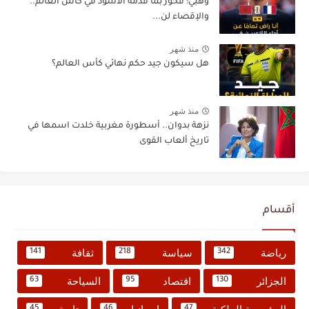
وهبي: فخور بما قدمه الأسود في كأس العالم..
والإقصاء لن...
منذ شهر
هل سيكون جيد حكم نهائي كأس العالم؟
منذ شهر
نزهة بدوان.. أسطورة مغربية خلدت اسمها في
تاريخ ألعاب القوى
أقسام
رياضة
سياسة
ثقافة
141
218
342
الجزائر
اقتصاد
السياحة
63
95
130
45
46
47