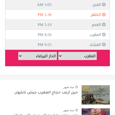
منذ شهر
حين أرعب حجاج المغرب جيش نابليون
منذ شهر