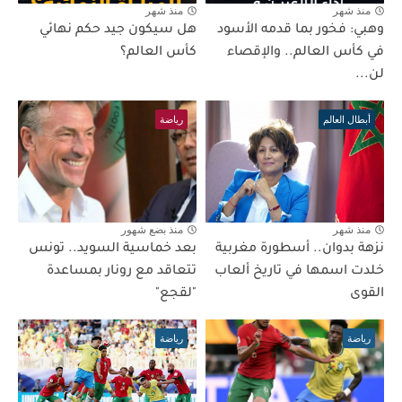
منذ شهر
منذ شهر
وهبي: فخور بما قدمه الأسود
هل سيكون جيد حكم نهائي
في كأس العالم.. والإقصاء
كأس العالم؟
لن...
أبطال العالم
رياضة
منذ شهر
منذ بضع شهور
نزهة بدوان.. أسطورة مغربية
بعد خماسية السويد.. تونس
خلدت اسمها في تاريخ ألعاب
تتعاقد مع رونار بمساعدة
القوى
"لقجع"
رياضة
رياضة