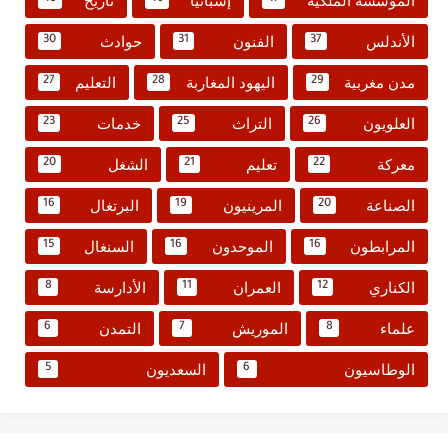
المؤسسة الملكية
إسبانيا
تاريخ
الأندلس
الفنون
حوادث
30
31
37
مدن مغربية
اليهود المغاربة
التعليم
27
28
29
العلويون
التراث
خدمات
23
25
26
معركة
تعليم
الشغل
20
21
22
الصناعة
المرينيون
البرتغال
16
19
20
المرابطون
الموحدون
السنغال
15
16
16
الكناري
العمران
الأدارسة
8
11
12
علماء
الموريش
التمدن
6
7
8
الوطاسيون
السعديون
5
6