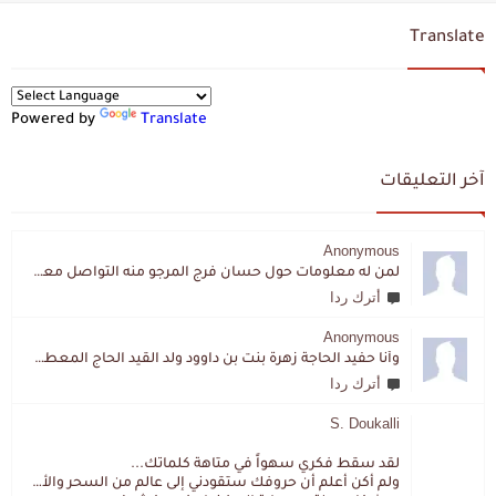
Translate
Powered by
Translate
آخر التعليقات
Anonymous
لمن له معلومات حول حسان فرج المرجو منه التواصل معي لقد اختفى تماما و كانت لي به علاقة تواصل خاصة
أترك ردا
Anonymous
وأنا حفيد الحاجة زهرة بنت بن داوود ولد القيد الحاج المعطي المزمزي . ولا نمتلك من إرثه شيئا .
أترك ردا
S. Doukalli
لقد سقط فكري سهواً في متاهة كلماتك...
ولم أكن أعلم أن حروفك ستقودني إلى عالم من السحر والألغاز،