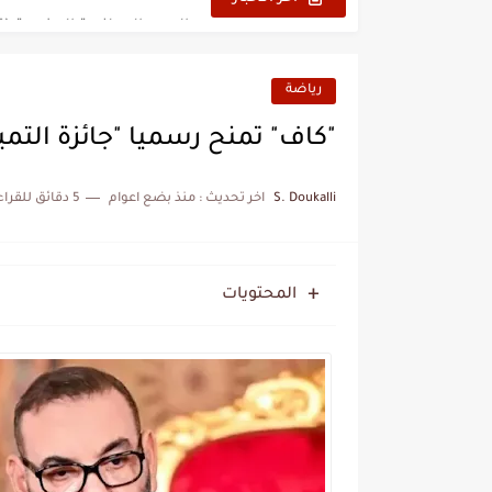
زيارة الحسن الثاني الى الجزائر 
علي يعتة: مسيرة وطنية من 
رياضة
بعد خماسية السويد.. تونس 
"كاف" تمنح رسميا "جائزة التمي
المنتخب المغربي يرتقي للمر
S. Doukalli
اخر تحديث :
منذ بضع اعوام
5 دقائق للقراءة
المحتويات