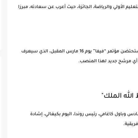
ليم الأولي والرياضة، الجائزة، حيث أعرب عن سعادته، مبرزا
تجدر الإشارة إلى أن العاصمة الرواندية كيغالي ستحتضن مؤتمر “فيفا” يوم 16 مارس المقبل، الذي سيعرف
اب أي مرشح جديد لهذا المنصب.
لله الملك"
س وباول كاغامي، رئيس روندا، اليوم بكيغالي، إشادة
ريقية.