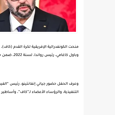
منحت الكونفدرالية الإفريقية لكرة القدم (كاف)، 
وباول كاغامي، رئيس رواندا، لسنة 2022، ضمن حفل احتضنته العاصمة الرواندية كيغالي.
وعرف الحفل حضور جياني إنفانتينو، رئيس “الفي
التنفيذية، والرؤساء الأعضاء لـ”كاف”، وأساطير ف