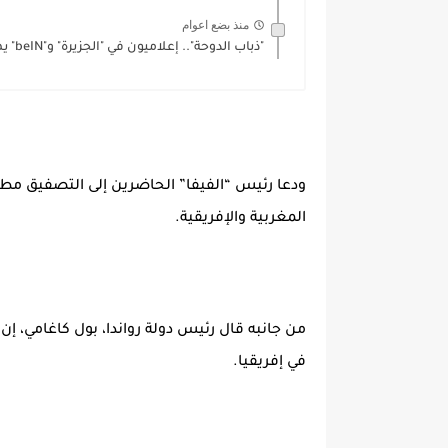
منذ بضع اعوام
"ذباب الدوحة".. إعلاميون في "الجزيرة" و"beIN" يهاجمون المغرب خارج ميثاق...
ودعا رئيس “الفيفا” الحاضرين إلى التصفيق مطول
المغربية والإفريقية.
من جانبه قال رئيس دولة رواندا، بول كاغامي، 
في إفريقيا.