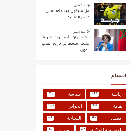
منذ شهر
هل سيكون جيد حكم نهائي
كأس العالم؟
منذ شهر
نزهة بدوان.. أسطورة مغربية
خلدت اسمها في تاريخ ألعاب
القوى
أقسام
رياضة
سياسة
218
342
ثقافة
الجزائر
130
141
اقتصاد
السياحة
63
95
المؤسسة الملكية
إسبانيا
46
47