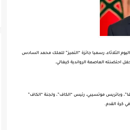
اليوم الثلاثاء، رسميا جائزة “التميز” للملك محمد السادس
فا”، وباتريس موتسيبي، رئيس “الكاف”، ولجنة “الكاف”
ي كرة القدم.