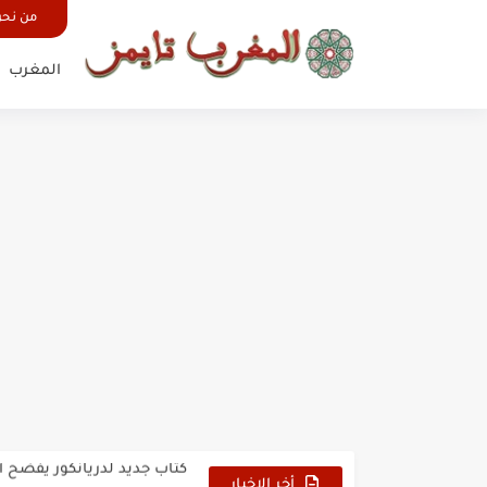
من نح
المغرب
حين أرعب حجاج المغرب جيش
وهبي: فخور بما قدمه الأسود
هل سيكون جيد حكم نهائي ك
نزهة بدوان.. أسطورة مغربي
كتاب جديد لدريانكور يفضح أ
الحرب الهولندية المغربية (1775-1777)
أخر الاخبار