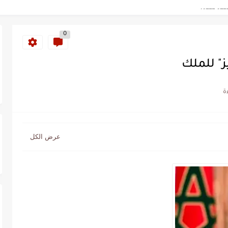
سنة 1963
0
طنجة إلى قيادة اليسار المغربي
تتعاقد مع رونار بمساعدة "لقجع"
ز" للملك
كز السادس عالمياً ويُحكم قبضته على الصدارة...