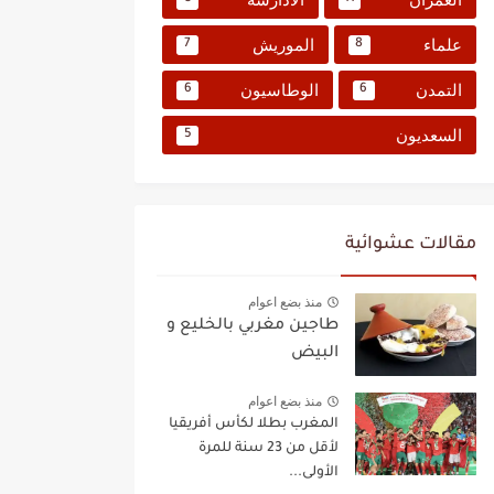
علماء
الموريش
7
8
التمدن
الوطاسيون
6
6
السعديون
5
مقالات عشوائية
منذ بضع اعوام
طاجين مغربي بالخليع و
البيض
منذ بضع اعوام
المغرب بطلا لكأس أفريقيا
لأقل من 23 سنة للمرة
الأولى...