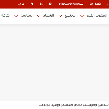
ن
اتصل بنا
سياسة الاستخدام
En
Es
Fr
عربي
المغرب الكبير
مجتمع
اقتصاد
سياسة
ثقافة
 نابليون
 في كأس العالم.. والإقصاء لن...
أس العالم؟
ة خلدت اسمها في تاريخ ألعاب القوى
ساطير وخزعبلات نظام العسكر ويعيد قراءة...