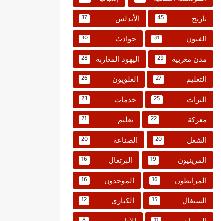
تاريخ
الأندلس
37
45
الفنون
حوادث
30
31
مدن مغربية
اليهود المغاربة
28
29
التعليم
العلويون
26
27
التراث
خدمات
23
25
معركة
تعليم
21
22
الشغل
الصناعة
20
20
المرينيون
البرتغال
16
19
المرابطون
الموحدون
16
16
السنغال
الكناري
12
15
العمران
الأدارسة
8
11