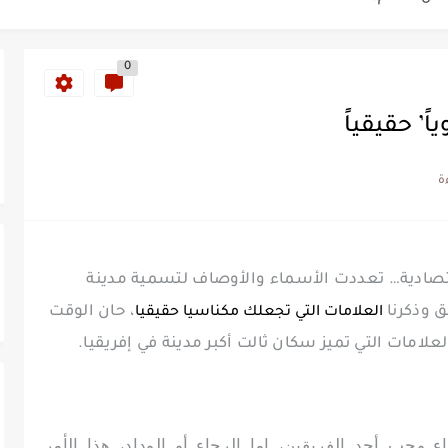
ة خلدت اسمها في تاريخ ألعاب القوى
0
ساطير وخزعبلات نظام العسكر ويعيد قراءة...
سنة 1963
طنجة إلى قيادة اليسار المغربي
تتعاقد مع رونار بمساعدة "لقجع"
كز السادس عالمياً ويُحكم قبضته على الصدارة...
لإقتصادية… تعددت الأسماء والأوصاف لتسمية مدينة
ق وذكرنا
، حان الوقت
العلامات التي تجعلك مكناسيا حقيقيا
العلامات التي تميز سكان ثالت أكبر مدينة في إفريقيا.
 وحب أحد الفريقين، إما الرجاء أو الوداد، هذا الأمر