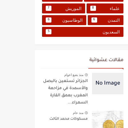
علماء
الموريش
7
8
التمدن
الوطاسيون
6
6
السعديون
5
مقالات عشوائية
منذ بضع اعوام
الجزائر تستعين بالبصل
والأسمدة في مزاحمة
المغرب بعمق القارة
السمراء...
منذ عام
مسكوكات محمد الثالث