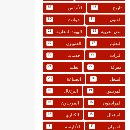
تاريخ
الأندلس
37
45
الفنون
حوادث
30
31
مدن مغربية
اليهود المغاربة
28
29
التعليم
العلويون
26
27
التراث
خدمات
23
25
معركة
تعليم
21
22
الشغل
الصناعة
20
20
المرينيون
البرتغال
16
19
المرابطون
الموحدون
16
16
السنغال
الكناري
12
15
العمران
الأدارسة
8
11