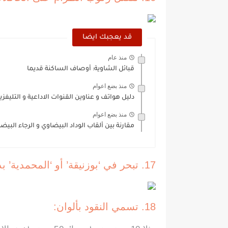
قد يعجبك ايضا
منذ عام
قبائل الشاوية: أوصاف الساكنة قديما
منذ بضع اعوام
دليل هواتف و عناوين القنوات الاداعية و التليفزي
منذ بضع اعوام
مقارنة بين ألقاب الوداد البيضاوي و الرجاء البيض
17. تبحر في ‘بوزنيقة’ أو ‘المحمدية’ بدل شواطئ الدارالبيضاء
18. تسمي النقود بألوان: