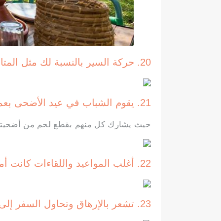
20. حركة السير بالنسبة لك مثل المتاهة المغلقة، خصوصا في أوقات الذروة
21. يقوم الشباب في عيد الأضحى بعمل « خيلوطة »
حيث يشارك كل منهم بقطع لحم من أضحيتهم 
22. أغلب المواعيد واللقاءات كانت أمام ‘كافي فرونس’
23. تشعر بالإرهاق وتحاول السفر إلى مدينة هادئة، ولكنك تشتاق للعودة