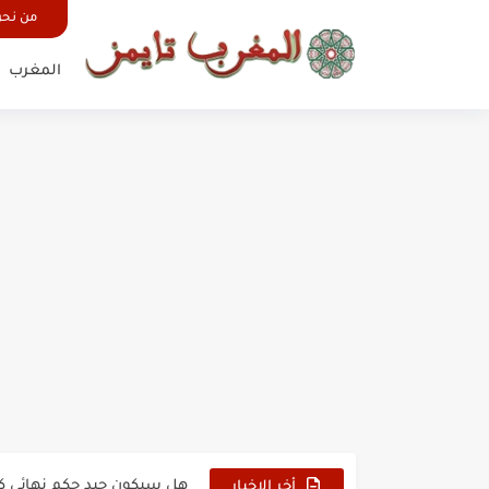
من نح
المغرب
حين أرعب حجاج المغرب جيش
وهبي: فخور بما قدمه الأسود
هل سيكون جيد حكم نهائي ك
أخر الاخبار