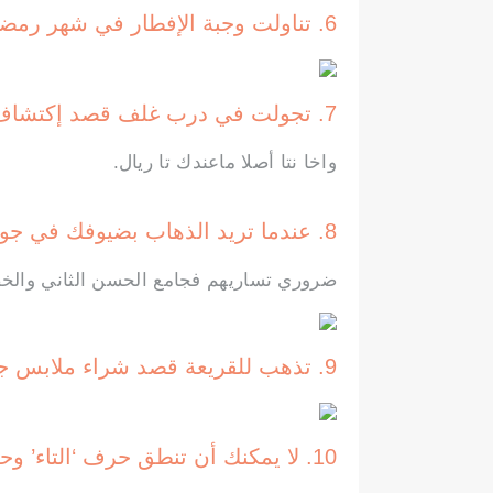
6. تناولت وجبة الإفطار في شهر رمضان على شاطئ عين الذئاب
7. تجولت في درب غلف قصد إكتشاف آخر صيحات التكنولوجيا
واخا نتا أصلا ماعندك تا ريال.
8. عندما تريد الذهاب بضيوفك في جولة
ضروري تساريهم فجامع الحسن الثاني والخص
9. تذهب للقريعة قصد شراء ملابس جديدة
10. لا يمكنك أن تنطق حرف ‘التاء’ وحده دون ‘شين’