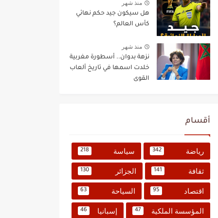
منذ شهر
هل سيكون جيد حكم نهائي
كأس العالم؟
منذ شهر
نزهة بدوان.. أسطورة مغربية
خلدت اسمها في تاريخ ألعاب
القوى
أقسام
رياضة
سياسة
218
342
ثقافة
الجزائر
130
141
اقتصاد
السياحة
63
95
المؤسسة الملكية
إسبانيا
46
47