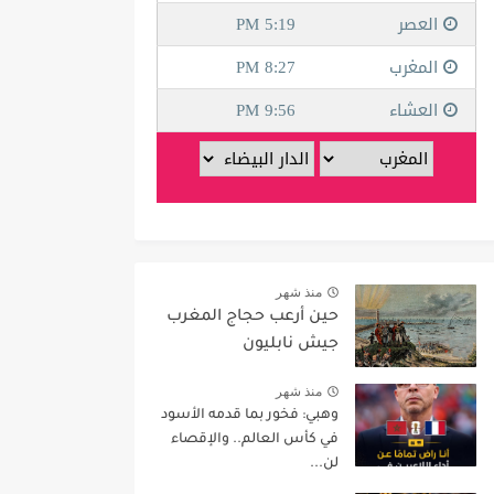
منذ شهر
حين أرعب حجاج المغرب
جيش نابليون
منذ شهر
وهبي: فخور بما قدمه الأسود
في كأس العالم.. والإقصاء
لن...