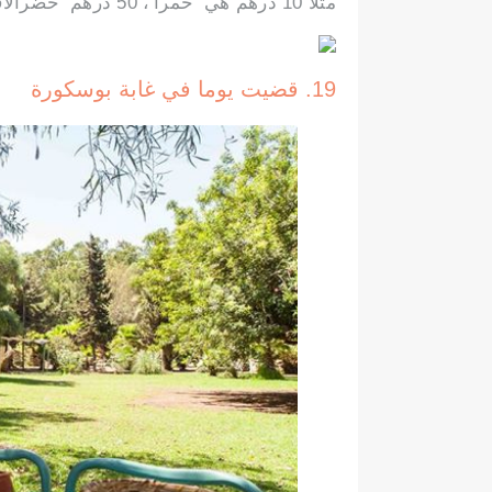
مثلا 10 درهم هي ‘حمرا’، 50 درهم ‘خضرالاف’، 100 درهم ‘قرفية’، 200 درهم زرقالاف.
19. قضيت يوما في غابة بوسكورة