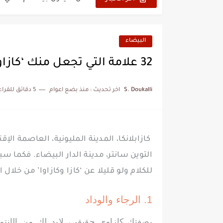
نزهة بدوان.. أسطورة مغربي
كتاب جديد لدريانكور يفضح أ
البيضاء
الحرب الهولندية المغربية (1775-1777)
32 علامة التي تجعل منك ‘كازاوياً’ حقيقياً
زيارة الحسن الثاني الى الجزائر 
S. Doukalli
اخر تحديث :
منذ بضع اعوام
5 دقائق للقراءة
علي يعتة: مسيرة وطنية من 
بعد خماسية السويد.. تونس 
المنتخب المغربي يرتقي للمر
كازابلانكا، المدينة المليونية، العاصمة ا
التوين سانتر، مدينة الدار البيضاء. فكما سب
للكلام ولو قليلا عن ‘كازا وكازاوا’ من خلال 
1. الرجاء والوداد
بصفتك كازاوي حقيقي، لابد لك من الإنتماء