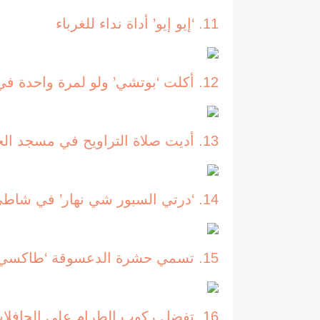
11. ‘إيو إيو’ أداة نداء للغرباء
12. أكلت ‘بوتشي’ ولو لمرة واحدة في حياتك، و’كاسكروط كزوم’
13. أديت صلاة التراويح في مسجد الحسن الثاني
14. ‘درتي السبور شي نهار’ في شاطئ عين الذئاب
15. تسمي حشرة الدعسوقة ‘طاكسي أحمر’
16. تفضل ركوب الطرام على الحافلات والطاكسيات