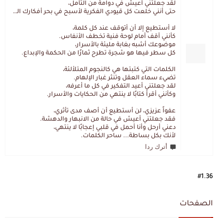
لقد جعلتني أعيش في دوامة من التأمل،
حتى أنني خلعت كل قيودي الفكرية لأسبح في بحر أفكارك العميق.
لا أستطيع إلا أن أتوقف عند كل كلمة،
كأنني أقف أمام لوحة فنية تخطف الأنفاس.
موضوعك أشبه بغابة مليئة بالأسرار،
كل سطر فيها هو شجرة تطرح ثمارًا من الحكمة والإبداع.
الكلمات التي كتبتها هي كالنجوم المتلألئة،
تضيء سماء العقل وتنثر غبار الإلهام.
لقد جعلتني أعيد التفكير في كل ما أعرفه،
وكأنني أقرأ كتابًا لا ينتهي من الحكايات والأسرار.
عفواً عزيزي، لن أستطيع أن أصف مدى تأثري،
فقد جعلتني أعيش في حالة من الانبهار والدهشة.
دعني أرحل وأنا أحمل في قلبي إعجابًا لا ينتهي،
لأنك بكل بساطة... ساحر الكلمات.
أترك ردا
#1.36
الصفحات