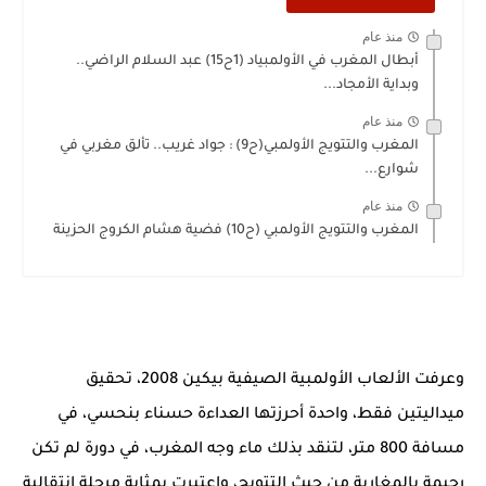
منذ عام
أبطال المغرب في الأولمبياد (1ح15) عبد السلام الراضي..
وبداية الأمجاد...
منذ عام
المغرب والتتويج الأولمبي(ح9) : جواد غريب.. تألق مغربي في
شوارع...
منذ عام
المغرب والتتويج الأولمبي (ح10) فضية هشام الكروج الحزينة
وعرفت الألعاب الأولمبية الصيفية بيكين 2008، تحقيق
ميداليتين فقط، واحدة أحرزتها العداءة حسناء بنحسي، في
مسافة 800 متر، لتنقد بذلك ماء وجه المغرب، في دورة لم تكن
رحيمة بالمغاربة من حيث التتويج، واعتبرت بمثابة مرحلة انتقالية