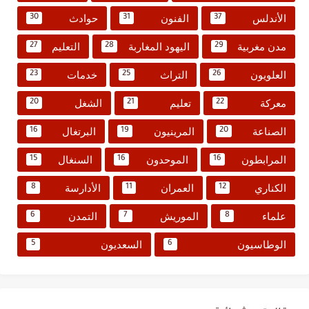
الأندلس
الفنون
حوادث
30
31
37
مدن مغربية
اليهود المغاربة
التعليم
27
28
29
العلويون
التراث
خدمات
23
25
26
معركة
تعليم
الشغل
20
21
22
الصناعة
المرينيون
البرتغال
16
19
20
المرابطون
الموحدون
السنغال
15
16
16
الكناري
العمران
الأدارسة
8
11
12
علماء
الموريش
التمدن
6
7
8
الوطاسيون
السعديون
5
6