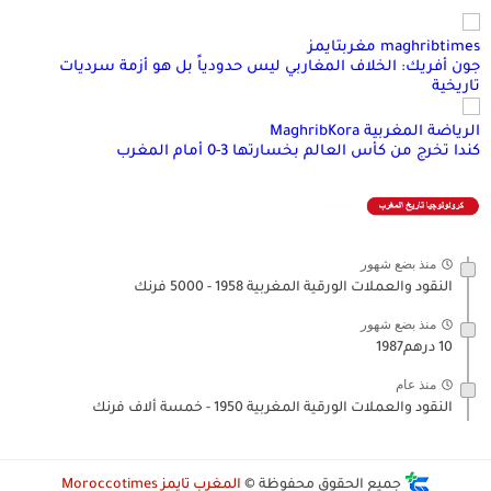
maghribtimes مغربتايمز
جون أفريك: الخلاف المغاربي ليس حدودياً بل هو أزمة سرديات
تاريخية
الرياضة المغربية MaghribKora
كندا تخرج من كأس العالم بخسارتها 3-0 أمام المغرب
منذ بضع شهور
النقود والعملات الورقية المغربية 1958 - 5000 فرنك
منذ بضع شهور
10 درهم1987
منذ عام
النقود والعملات الورقية المغربية 1950 - خمسة ألاف فرنك
جميع الحقوق محفوظة ©
المغرب تايمز Moroccotimes