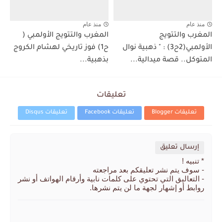
منذ عام
منذ عام
المغرب والتتويج
المغرب والتتويج الأولمبي (
الأولمبي(2ح3) : " ذهبية نوال
ح1) فوز تاريخي لهشام الكروج
المتوكل.. قصة ميدالية...
بذهبية...
تعليقات
تعليقات Blogger
تعليقات Facebook
تعليقات Disqus
إرسال تعليق
* تنبيه !
- سوف يتم نشر تعليقكم بعد مراجعته
- التعاليق التي تحتوي على كلمات نابية وأرقام الهواتف أو نشر
روابط أو إشهار لجهة ما لن يتم نشرها.