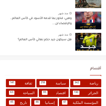
منذ شهر
وهبي: فخور بما قدمه الأسود في كأس العالم..
والإقصاء لن...
منذ شهر
هل سيكون جيد حكم نهائي كأس العالم؟
أقسام
رياضة
سياسة
ثقافة
141
218
342
الجزائر
اقتصاد
السياحة
63
95
130
المؤسسة الملكية
إسبانيا
تاريخ
45
46
47