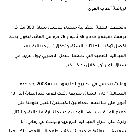
لرياضة ألعاب القوى.
وقطعت البطلة المغربية حسناء بنحسي سباق 800 متر في
توقيت دقيقة واحدة و 56 ثانية و 76 جزء من المائة، ليكون بذلك
افضل توقيت لها تلك السنة، وتحقق ثاني ميدالية، بعد
الميدالية الفضية التي حققها البطل المغربي جواد غريب في
سباق الماراثون خلال دورة بيكين.
وقالت بنحسي في تصريح لها يعود لسنة 2008 بعد هذه
الميدالية:" كان السباق سريعا وكنت اعرف منذ البداية أنني لن
أقوى على منافسة العداءتين الكينيتين اللتين تفوقتا على
جميع المنافسات هذا الموسم وسجلتا أرقاما عالية، وبالتالي
ركزت على انتزاع الميدالية البرونزية ونجحت في رهاني. أنا
سعيدة بالبرونزية صحيح إنني كنت اطمح إلى الأفضل لكن هذا