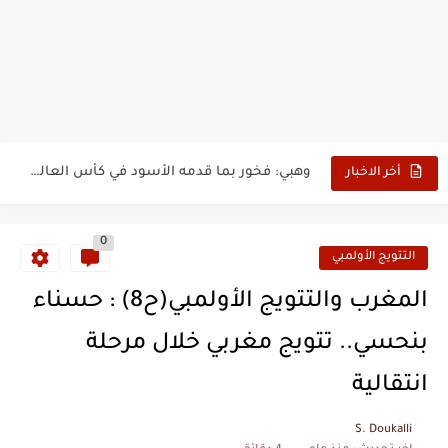
بدون عنوان: اقتحام سبتة المحتلة يكشف الوجه الآخر للهجرة غير...
حين أرعب حجاج المغرب جيش نابليون
وهبي: فخور بما قدمه الأسود في كأس العالم.. والإقصاء لن...
هل سيكون جيد حكم نهائي كأس العالم؟
أخر الاخبار
نزهة بدوان.. أسطورة مغربية خلدت اسمها في تاريخ ألعاب القوى
0
كتاب جديد لدريانكور يفضح أساطير وخزعبلات نظام العسكر ويعيد قراءة...
التتويج الأولمبي
الحرب الهولندية المغربية (1775-1777)
المغرب والتتويج الأولمبي(ح8) : حسناء
زيارة الحسن الثاني الى الجزائر سنة 1963
بنحسي.. تتويج مغربي خلال مرحلة
علي يعتة: مسيرة وطنية من طنجة إلى قيادة اليسار المغربي
انتقالية
بعد خماسية السويد.. تونس تتعاقد مع رونار بمساعدة "لقجع"
S. Doukalli