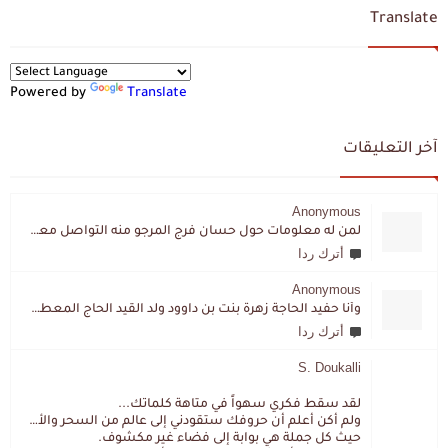
Translate
Powered by
Translate
آخر التعليقات
Anonymous
لمن له معلومات حول حسان فرج المرجو منه التواصل معي لقد اختفى تماما و كانت لي به علاقة تواصل خاصة
أترك ردا
Anonymous
وأنا حفيد الحاجة زهرة بنت بن داوود ولد القيد الحاج المعطي المزمزي . ولا نمتلك من إرثه شيئا .
أترك ردا
S. Doukalli
لقد سقط فكري سهواً في متاهة كلماتك...
ولم أكن أعلم أن حروفك ستقودني إلى عالم من السحر والألغاز،
حيث كل جملة هي بوابة إلى فضاء غير مكشوف.