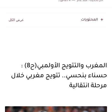
اخر تحديث :
منذ عام
4 دقائق للقراءة
المحتويات
المغرب والتتويج الأولمبي(ح8) :
حسناء بنحسي.. تتويج مغربي خلال
مرحلة انتقالية