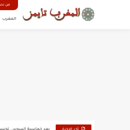
من نح
المغرب
حين أرعب حجاج المغرب جيش
وهبي: فخور بما قدمه الأسود
هل سيكون جيد حكم نهائي ك
نزهة بدوان.. أسطورة مغربي
كتاب جديد لدريانكور يفضح أ
الحرب الهولندية المغربية (1775-1777)
زيارة الحسن الثاني الى الجزائر 
علي يعتة: مسيرة وطنية من 
بعد خماسية السويد.. تونس 
أخر الاخبار