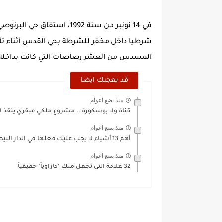
في 14 نونبر من سنة 1992، اس
شرطيا داخل مخفر للشرطة بحي القدس أثناء تأد
المسدس من العشر رصاصات التي كانت بداخله،
قد يعجبك ايضا
منذ بضع اعوام
قناة واد بوسكورة .. مشروع ملكي عبقري ينقذ ال
منذ بضع اعوام
أهم 13 أشياء لا يجب عليك فعلها في الدار البيضاء...
منذ بضع اعوام
32 علامة التي تجعل منك ‘كازاوياً’ حقيقياً