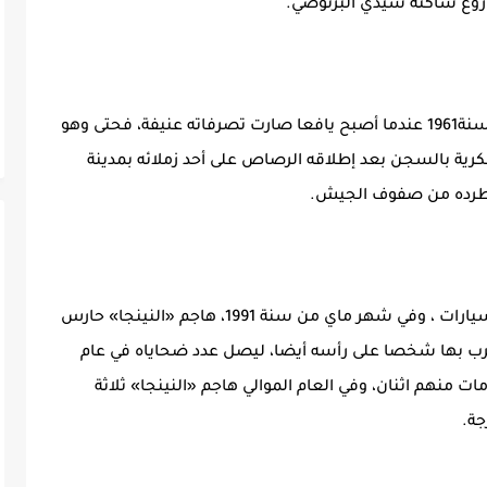
ذي روع ساكنة سيدي البرنوصي.
عبد الله قاسمي الملقب ب”النينجا” من مواليد سنة1961 عندما أصبح يافعا صارت تصرفاته عنيفة، فحتى وهو
ة بالسجن بعد إطلاقه الرصاص على أحد زملائه بمدينة
 طرده من صفوف الجيش.
أدمن شرب الخمر وتعاطي المخدرات وسرقة السيارات ، وفي شهر ماي من سنة 1991، هاجم «النينجا» حارس
ب بها شخصا على رأسه أيضا، ليصل عدد ضحاياه في عام
منهم اثنان، وفي العام الموالي هاجم «النينجا» ثلاثة
جة.