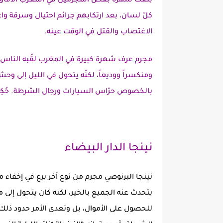
بلغت شهرة بعض المجرمين في المغرب الآفاق، ب
كلّ لسان، بعد ارتكابهم جرائم احتيال وسرقة 
الاغتصاب والقتل في الوقت عينه.
مجرم عرف شهرة كبيرة في المغرب لقّبه الناس بـ "ن
ومنكسراً ووديعاً، لكنّه يتحول في الليل إلى 
بالخصوص حرّاس السيارات ورجال الشرطة. حُكِم علي
نينجا الدار البيضاء
نينجا البرنوصي مجرم من نوع آخر برع في إخفاء م
يتحدث عنه الجميع بالخير، لكنه كان يتحول إلى
للحصول على الأموال، بل وتعدى الأمر حدود ذل