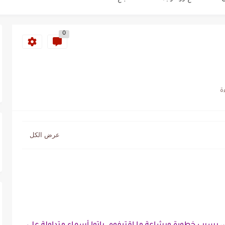
كز السادس عالمياً ويُحكم قبضته على الصدارة...
0