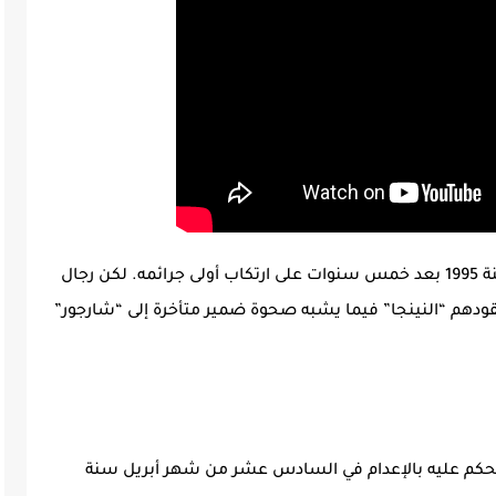
اعترف النينجا بالمنسوب إليه في 15 ماي من سنة 1995 بعد خمس سنوات على ارتكاب أولى جرائمه. لكن رجال
ليقودهم “النينجا” فيما يشبه صحوة ضمير متأخرة إلى “شارجور”
 الحكم عليه بالإعدام في السادس عشر من شهر أبريل سنة