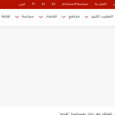
ن
اتصل بنا
سياسة الاستخدام
En
Es
Fr
عربي
المغرب الكبير
مجتمع
اقتصاد
سياسة
ثقافة
 نابليون
 في كأس العالم.. والإقصاء لن...
أس العالم؟
ة خلدت اسمها في تاريخ ألعاب القوى
ساطير وخزعبلات نظام العسكر ويعيد قراءة...
سنة 1963
طنجة إلى قيادة اليسار المغربي
تتعاقد مع رونار بمساعدة "لقجع"