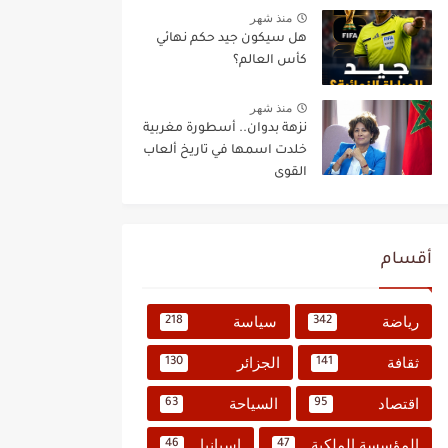
منذ شهر
هل سيكون جيد حكم نهائي
كأس العالم؟
منذ شهر
نزهة بدوان.. أسطورة مغربية
خلدت اسمها في تاريخ ألعاب
القوى
أقسام
رياضة
سياسة
218
342
ثقافة
الجزائر
130
141
اقتصاد
السياحة
63
95
المؤسسة الملكية
إسبانيا
46
47