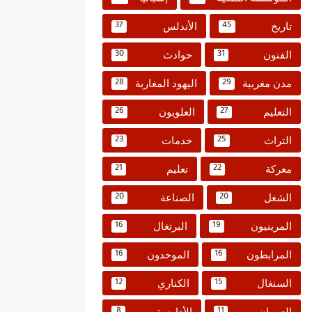
تاريخ
الأندلس
37
45
الفنون
حوادث
30
31
مدن مغربية
اليهود المغاربة
28
29
التعليم
العلويون
26
27
التراث
خدمات
23
25
معركة
تعليم
21
22
الشغل
الصناعة
20
20
المرينيون
البرتغال
16
19
المرابطون
الموحدون
16
16
السنغال
الكناري
12
15
العمران
الأدارسة
8
11