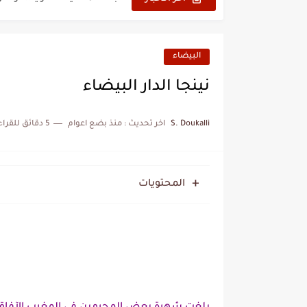
المنتخب المغربي يرتقي للمر
البيضاء
نينجا الدار البيضاء
S. Doukalli
اخر تحديث :
منذ بضع اعوام
5 دقائق للقراءة
المحتويات