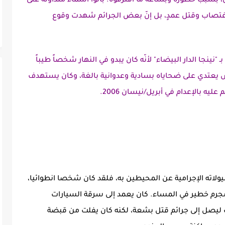
سبب خطورة وبشاعة ما اقترفوه. باتوا أسماء متداولة على
واغتصاب وقتل عمدٍ، بل إنّ بعض الجرائم شهدت وقوع
ينجا الدار البيضاء" لأنّه كان يبدو في النهار شخصاً طيباً
وحش يعتدي على ضحاياه بسادية وعدوانية بالغة، وكان يستهدف
ه بالإعدام في أبريل/نيسان 2006.
يولاته الإجرامية عن المحيطين به، فلقد كان شخصا انطوائيا،
 مجرم خطير في المساء. كان يعمد إلى سرقة السيارات
ك ليصل إلى جرائم قتل بشعة، لكنه كان يفلت من قبضة