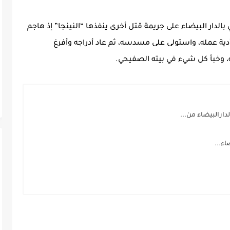
تفاق حي البرنوصي بالدار البيضاء على جريمة قتل أخرى ينفذها “النينجا” إذ هاجم
ية عمله، واستولى على مسدسه، ثم عاد أدراجه وأفرغ
 وخبأ كل شيء في بيته الصفيحي.
دارالبيضاء من...