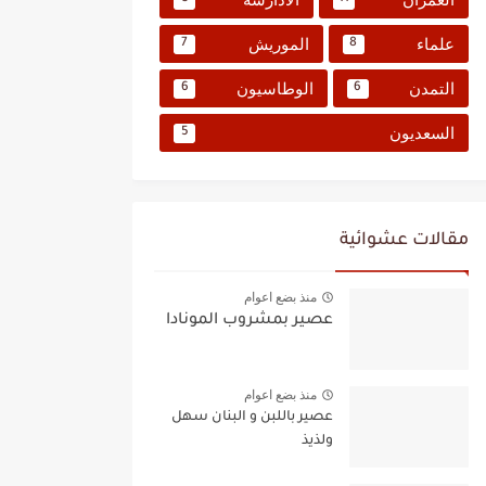
علماء
الموريش
7
8
التمدن
الوطاسيون
6
6
السعديون
5
مقالات عشوائية
منذ بضع اعوام
عصير بمشروب المونادا
منذ بضع اعوام
عصير باللبن و البنان سهل
ولذيذ