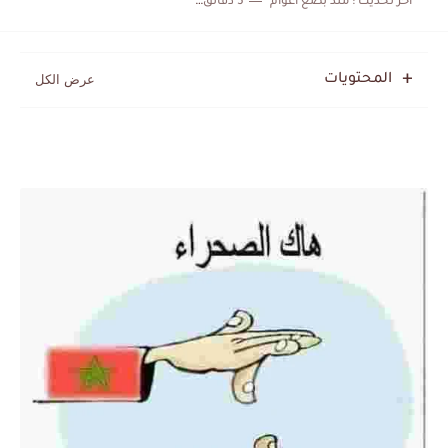
اخر تحديث :
منذ بضع اعوام
5 دقائق للقراءة
المنتخب المغربي يرتقي للمركز السادس عالمياً ويُحكم قبضته على الصدارة...
المحتويات