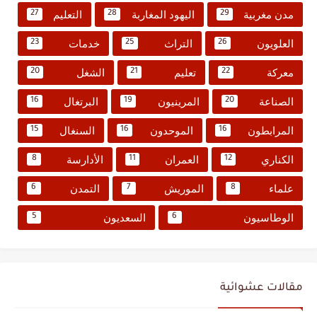
مدن مغربية
اليهود المغاربة
التعليم
27
28
29
العلويون
التراث
خدمات
23
25
26
معركة
تعليم
الشغل
20
21
22
الصناعة
المرينيون
البرتغال
16
19
20
المرابطون
الموحدون
السنغال
15
16
16
الكناري
العمران
الأدارسة
8
11
12
علماء
الموريش
التمدن
6
7
8
الوطاسيون
السعديون
5
6
مقالات عشوائية