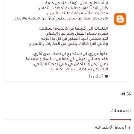
لا أستطيع إلا أن أتوقف عند كل كلمة،
كأنني أقف أمام لوحة فنية تخطف الأنفاس.
موضوعك أشبه بغابة مليئة بالأسرار،
كل سطر فيها هو شجرة تطرح ثمارًا من الحكمة والإبداع.
الكلمات التي كتبتها هي كالنجوم المتلألئة،
تضيء سماء العقل وتنثر غبار الإلهام.
لقد جعلتني أعيد التفكير في كل ما أعرفه،
وكأنني أقرأ كتابًا لا ينتهي من الحكايات والأسرار.
عفواً عزيزي، لن أستطيع أن أصف مدى تأثري،
فقد جعلتني أعيش في حالة من الانبهار والدهشة.
دعني أرحل وأنا أحمل في قلبي إعجابًا لا ينتهي،
لأنك بكل بساطة... ساحر الكلمات.
أترك ردا
#1.36
الصفحات
الحياة الاجتماعية