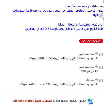
maghribtimes مغربتايمز
جون أفريك: الخلاف المغاربي ليس حدودياً بل هو أزمة سرديات
تاريخية
الرياضة المغربية MaghribKora
كندا تخرج من كأس العالم بخسارتها 3-0 أمام المغرب
منذ بضع شهور
النقود والعملات الورقية المغربية 1958 - 5000 فرنك
منذ بضع شهور
10 درهم1987
منذ عام
النقود والعملات الورقية المغربية 1950 - خمسة ألاف فرنك
جميع الحقوق محفوظة ©
المغرب تايمز Moroccotimes