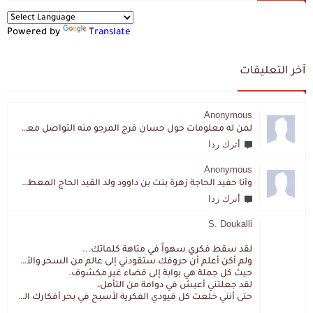
Powered by
Translate
آخر التعليقات
Anonymous
لمن له معلومات حول حسان فرج المرجو منه التواصل معي لقد اختفى تماما و كانت لي به علاقة تواصل خاصة
أترك ردا
Anonymous
وأنا حفيد الحاجة زهرة بنت بن داوود ولد القيد الحاج المعطي المزمزي . ولا نمتلك من إرثه شيئا .
أترك ردا
S. Doukalli
لقد سقط فكري سهواً في متاهة كلماتك...
ولم أكن أعلم أن حروفك ستقودني إلى عالم من السحر والألغاز،
حيث كل جملة هي بوابة إلى فضاء غير مكشوف.
لقد جعلتني أعيش في دوامة من التأمل،
حتى أنني خلعت كل قيودي الفكرية لأسبح في بحر أفكارك العميق.