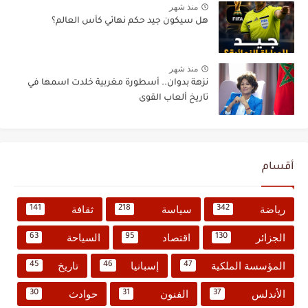
منذ شهر
هل سيكون جيد حكم نهائي كأس العالم؟
منذ شهر
نزهة بدوان.. أسطورة مغربية خلدت اسمها في
تاريخ ألعاب القوى
أقسام
رياضة
سياسة
ثقافة
141
218
342
الجزائر
اقتصاد
السياحة
63
95
130
المؤسسة الملكية
إسبانيا
تاريخ
45
46
47
الأندلس
الفنون
حوادث
30
31
37