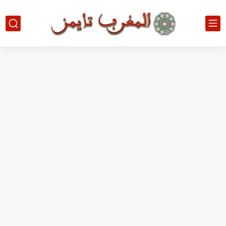
بدون عنوان: اقتحام سبتة المحتلة يكشف الوجه الآخر للهجرة غير...
حين أرعب حجاج المغرب جيش نابليون
وهبي: فخور بما قدمه الأسود في كأس العالم.. والإقصاء لن...
هل سيكون جيد حكم نهائي كأس العالم؟