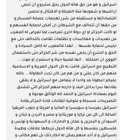
اسرائيل و هو من حق هاته الدول بحق مشروع أن تحمي 
اراضيها و شعوبها منة التفرقة و الاقتتال و تحصن 
اقتصاداتها و مستقبله من شرر تهجمات عصابة العسكر و 
من حقها أن تتحالف مع الشيطان ان أمكن لحماية انفسهم و 
لو كانت الجزائر او اي دولة اخرى تعرضت لما تعرض له المغرب 
من تهديدات و معاكسات و تظلمات لقامت بالتحالف حتى مع 
ابليس لحماية نفسها ... لهذا فالمغرب له كامل السيادة و 
الحق و الشرع أن يحمي نفسه من شر الجزائر حتى باستعمال 
النووي ان امتلكته .. انها قضية حياة و استمرار او موت .. 
التطبيع مع اسرائيل قامت به كل الدول العربية و الاسلامية 
منهم من كان علني و من هم من كان تحت الطاولة ... بالله 
عليكم اعطونا بلد واحدا لا يتعامل مع اسرائيل و لا يلتقي 
بقادتها سرا بداخل البلد و خارجه منهم الجزائر التي تتشدق 
اليوم بمعاداة اسرائيل و الحمد لله الوثائق موجوة و 
التصريحات مسجلة و متوفرة للقاءات قادة الجزائر بقادة 
اسرائيل بفرنسا و سويسرا و المانيا و امريكا و جنوب افريقيا 
اضافة الى كل من تركيا و موريتانيا و مصر و الاردن و لبنان و 
السودان و البحرين و عمان و الامارات و السعودية و تونس و 
فلسطين بنفسها و كل هاته الدول تربطها علاقات وطيدة 
باسرائيل و لا أحد منهم يمكن له انكار ذلك بل لهم مكاتب و 