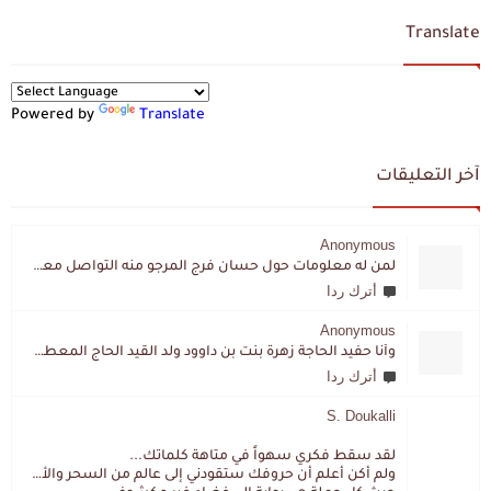
Translate
Powered by
Translate
آخر التعليقات
Anonymous
لمن له معلومات حول حسان فرج المرجو منه التواصل معي لقد اختفى تماما و كانت لي به علاقة تواصل خاصة
أترك ردا
Anonymous
وأنا حفيد الحاجة زهرة بنت بن داوود ولد القيد الحاج المعطي المزمزي . ولا نمتلك من إرثه شيئا .
أترك ردا
S. Doukalli
لقد سقط فكري سهواً في متاهة كلماتك...
ولم أكن أعلم أن حروفك ستقودني إلى عالم من السحر والألغاز،