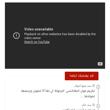
قد يعجبك ايضا
منذ بضع اعوام
تكريم مول الطاكسي 'الرجولة' لي لقا 17 مليون ورجعها
لمولاها.....
منذ عام