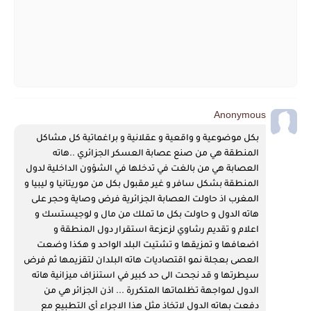
Anonymous
بكل موضوعية و واقعية و عقلانية و براغماتية كل مشاكل 
المنطقة هي من صنع عصابة العسكر الجزائري ..هاته 
العصابة هي من بالغت في تدخلها في الشؤون الداخلية لدول 
المنطقة بشكل سافر و غير مقبول بكل من موريتانيا و ليبيا و 
المغرب اذ حاولت العصابة الجزائرية فرض وصاية وحجر على 
هاته الدول و حاولت بكل ما تملك من مال و لوجيستسك و 
اعلام و تقديم رشاوي لزعزعة استقرار دول المنطقة و 
اضعافها و تمزيقها و تشتيت البلد الواحد و هكذا وضعت 
العصى بعجلة نمو اقتصاديات هاته البلدان لتقزيمها ثم فرض 
سيطرتها و قد نجحت الى حد كبير في استنزاف ميزانية هاته 
الدول لمواجهة تظلماتها المتكررة ... اذن الجزائر هي من 
دفعت بهاته الدول لاتخاذ مثل هذا الاجراء أي التطبيع مع 