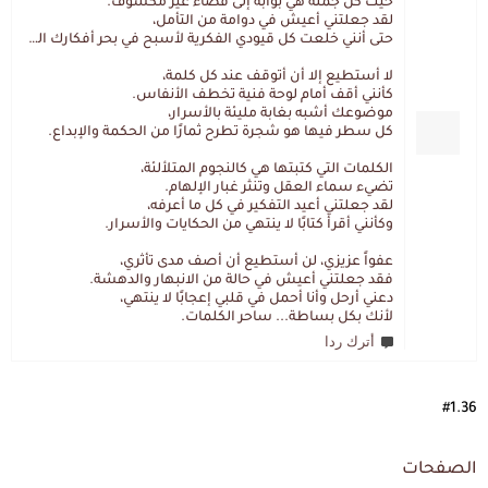
حيث كل جملة هي بوابة إلى فضاء غير مكشوف.
لقد جعلتني أعيش في دوامة من التأمل،
حتى أنني خلعت كل قيودي الفكرية لأسبح في بحر أفكارك العميق.
لا أستطيع إلا أن أتوقف عند كل كلمة،
كأنني أقف أمام لوحة فنية تخطف الأنفاس.
موضوعك أشبه بغابة مليئة بالأسرار،
كل سطر فيها هو شجرة تطرح ثمارًا من الحكمة والإبداع.
الكلمات التي كتبتها هي كالنجوم المتلألئة،
تضيء سماء العقل وتنثر غبار الإلهام.
لقد جعلتني أعيد التفكير في كل ما أعرفه،
وكأنني أقرأ كتابًا لا ينتهي من الحكايات والأسرار.
عفواً عزيزي، لن أستطيع أن أصف مدى تأثري،
فقد جعلتني أعيش في حالة من الانبهار والدهشة.
دعني أرحل وأنا أحمل في قلبي إعجابًا لا ينتهي،
لأنك بكل بساطة... ساحر الكلمات.
أترك ردا
#1.36
الصفحات