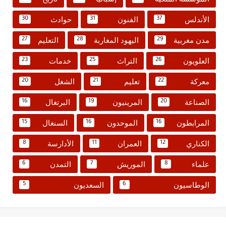
الأندلس
الفنون
حوادث
30
31
37
مدن مغربية
اليهود المغاربة
التعليم
27
28
29
العلويون
التراث
خدمات
23
25
26
معركة
تعليم
الشغل
20
21
22
الصناعة
المرينيون
البرتغال
16
19
20
المرابطون
الموحدون
السنغال
15
16
16
الكناري
العمران
الأدارسة
8
11
12
علماء
الموريش
التمدن
6
7
8
الوطاسيون
السعديون
5
6