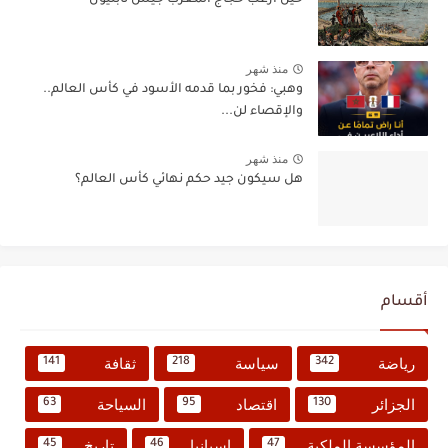
منذ شهر
وهبي: فخور بما قدمه الأسود في كأس العالم..
والإقصاء لن...
منذ شهر
هل سيكون جيد حكم نهائي كأس العالم؟
أقسام
رياضة
سياسة
ثقافة
141
218
342
الجزائر
اقتصاد
السياحة
63
95
130
المؤسسة الملكية
إسبانيا
تاريخ
45
46
47