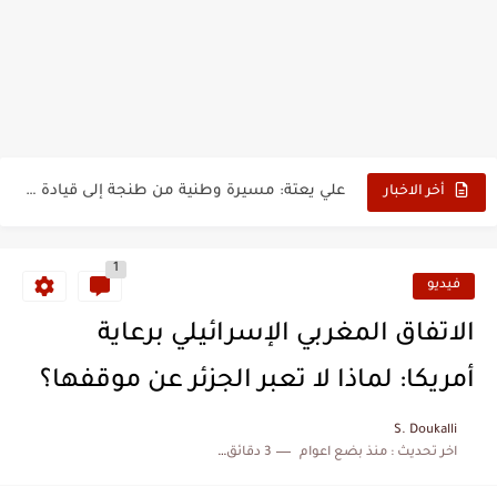
نزهة بدوان.. أسطورة مغربية خلدت اسمها في تاريخ ألعاب القوى
كتاب جديد لدريانكور يفضح أساطير وخزعبلات نظام العسكر ويعيد قراءة...
الحرب الهولندية المغربية (1775-1777)
زيارة الحسن الثاني الى الجزائر سنة 1963
علي يعتة: مسيرة وطنية من طنجة إلى قيادة اليسار المغربي
أخر الاخبار
بعد خماسية السويد.. تونس تتعاقد مع رونار بمساعدة "لقجع"
1
فيديو
الاتفاق المغربي الإسرائيلي برعاية
أمريكا: لماذا لا تعبر الجزئر عن موقفها؟
S. Doukalli
اخر تحديث :
منذ بضع اعوام
3 دقائق للقراءة