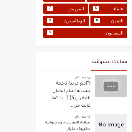
علماء
الموريش
7
8
التمدن
الوطاسيون
6
6
السعديون
5
مقالات عشوائية
منذ عام
💥مع مربية ناجحة
لسلالة أغنام الدمان
المغربي🇲🇦 بدايتها
كانت من...
منذ عام
سلالة الصردي: ثروة حيوانية
مغربية بامتياز