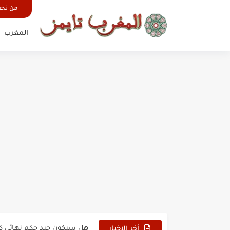
من نح
المغرب
حين أرعب حجاج المغرب جيش
وهبي: فخور بما قدمه الأسود
هل سيكون جيد حكم نهائي ك
أخر الاخبار