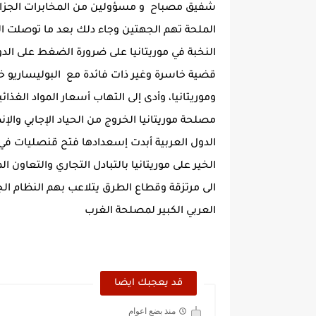
شفيق مصباح و مسؤولين من المخابرات الجزائر
الملحة تهم الجهتين وجاء دلك بعد ما توصلت ا
النخبة في موريتانيا على ضرورة الضغط على الد
قضية خاسرة وغير ذات فائدة مع البوليساريو خ
وموريتانيا، وأدى إلى التهاب أسعار المواد الغذائ
مصلحة موريتانيا الخروج من الحياد الإجابي وال
الدول العربية أبدت إسعدادها فتح قنصليات في 
الخير على موريتانيا بالتبادل التجاري والتعا
الى مرتزقة وقطاع الطرق يتلاعب بهم النظام 
العربي الكبير لمصلحة الغرب
قد يعجبك ايضا
منذ بضع اعوام