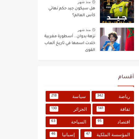
منذ شهر
هل سيكون جيد حكم نهائي
كأس العالم؟
منذ شهر
نزهة بدوان.. أسطورة مغربية
خلدت اسمها في تاريخ ألعاب
القوى
أقسام
رياضة
سياسة
218
342
ثقافة
الجزائر
130
141
اقتصاد
السياحة
63
95
المؤسسة الملكية
إسبانيا
46
47