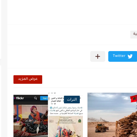
ية
عرض المزيد
التراث