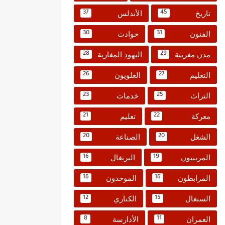
تاريخ
الأندلس
37
45
الفنون
حوادث
30
31
مدن مغربية
اليهود المغاربة
28
29
التعليم
العلويون
26
27
التراث
خدمات
23
25
معركة
تعليم
21
22
الشغل
الصناعة
20
20
المرينيون
البرتغال
16
19
المرابطون
الموحدون
16
16
السنغال
الكناري
12
15
العمران
الأدارسة
8
11