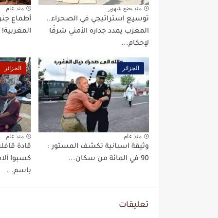
منذ بضع شهور
منذ عام
توسيع استراتيجي في الصحراء..
أطماع جنرا
المغرب يمدد جداره الأمني شرقًا
المغربية!
لإحكام...
الجزائر
الجزائر
منذ عام
منذ عام
وثيقة اسبانية تكشف المستور :
قادة قافلة
90 في المائة من سكان...
كسبوا ألا
باسم...
تعليقات