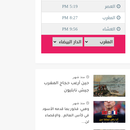
منذ شهر
حين أرعب حجاج المغرب
جيش نابليون
منذ شهر
وهبي: فخور بما قدمه الأسود
في كأس العالم.. والإقصاء
لن...