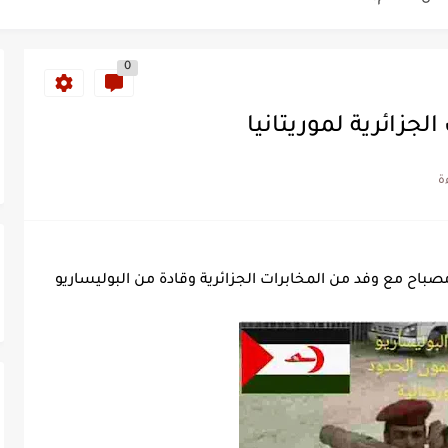
ة خلدت اسمها في تاريخ ألعاب القوى
0
ساطير وخزعبلات نظام العسكر ويعيد قراءة...
لجزائرية لموريتانيا
سنة 1963
طنجة إلى قيادة اليسار المغربي
تتعاقد مع رونار بمساعدة "لقجع"
كز السادس عالمياً ويُحكم قبضته على الصدارة...
صباح مع وفد من المخابرات الجزائرية وقادة من البوليساريو