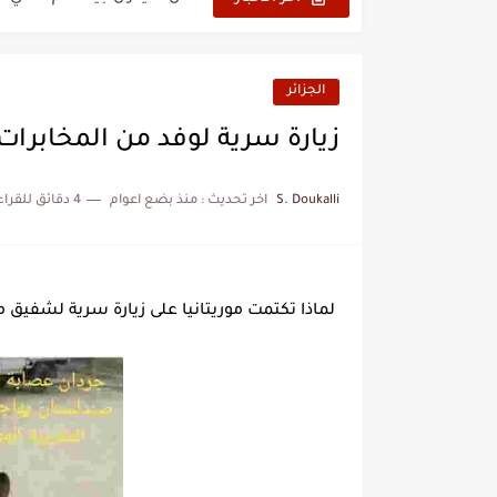
نزهة بدوان.. أسطورة مغربي
كتاب جديد لدريانكور يفضح أ
الجزائر
الحرب الهولندية المغربية (1775-1777)
زيارة سرية لوفد من المخابرات ا
زيارة الحسن الثاني الى الجزائر 
S. Doukalli
اخر تحديث :
منذ بضع اعوام
4 دقائق للقراءة
علي يعتة: مسيرة وطنية من 
بعد خماسية السويد.. تونس 
المنتخب المغربي يرتقي للمر
لماذا تكتمت موريتانيا على زيارة سرية لشفيق م