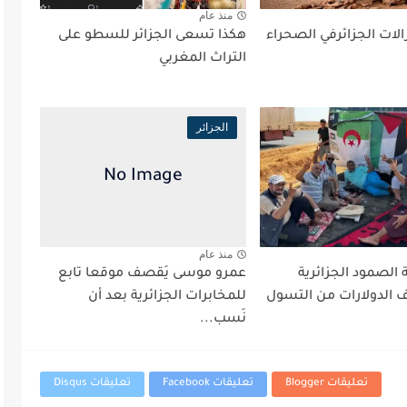
منذ عام
لات الجزائرفي الصحراء
هكذا تسعى الجزائر للسطو على
التراث المغربي
الجزائر
منذ عام
 الصمود الجزائرية
عمرو موسى يَقصف موقعا تابع
ف الدولارات من التسول
للمخابرات الجزائرية بعد أن
نَسب...
تعليقات Blogger
تعليقات Facebook
تعليقات Disqus