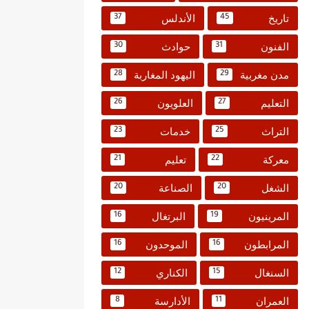
تاريخ
الأندلس
37
45
الفنون
حوادث
30
31
مدن مغربية
اليهود المغاربة
28
29
التعليم
العلويون
26
27
التراث
خدمات
23
25
معركة
تعليم
21
22
الشغل
الصناعة
20
20
المرينيون
البرتغال
16
19
المرابطون
الموحدون
16
16
السنغال
الكناري
12
15
العمران
الأدارسة
8
11