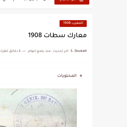
نزهة بدوان.. أسطورة مغربي
كتاب جديد لدريانكور يفضح أ
المغرب-1908
الحرب الهولندية المغربية (1775-1777)
معارك سطات 1908
زيارة الحسن الثاني الى الجزائر 
S. Doukalli
اخر تحديث :
منذ بضع اعوام
6 دقائق للقراءة
علي يعتة: مسيرة وطنية من 
بعد خماسية السويد.. تونس 
المحتويات
المنتخب المغربي يرتقي للمر