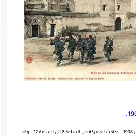
هاجم الجنرال داماد سطات في صباح يوم 15 يناير 1908...ودامت المعركة من الساعة 8 الى الساعة 12...وقد