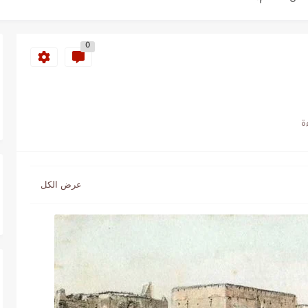
ة خلدت اسمها في تاريخ ألعاب القوى
0
ساطير وخزعبلات نظام العسكر ويعيد قراءة...
سنة 1963
طنجة إلى قيادة اليسار المغربي
تتعاقد مع رونار بمساعدة "لقجع"
كز السادس عالمياً ويُحكم قبضته على الصدارة...