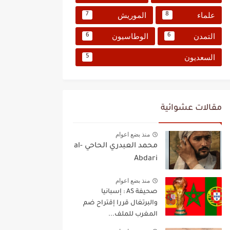
علماء
الموريش
7
8
التمدن
الوطاسيون
6
6
السعديون
5
مقالات عشوائية
منذ بضع اعوام
محمد العبدري الحاحي al-
Abdari
منذ بضع اعوام
صحيفة AS : إسبانيا
والبرتغال قررا إقتراح ضم
المغرب للملف...