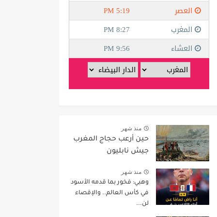
منذ شهر
حين أرعب حجاج المغرب
جيش نابليون
منذ شهر
وهبي: فخور بما قدمه الأسود
في كأس العالم.. والإقصاء
لن...