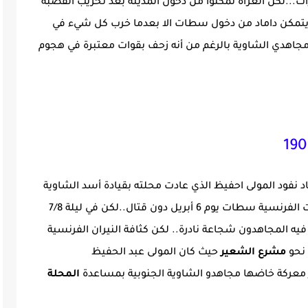
لقتال على طول أكثر من 7 كيلومترات...لكن الغزاة تمكنوا من دخول المدينة بعد تخريب القصبة
 لم يتمكن داماد من دخول سطات الا بعدما خرب كل شيء في
مجاهدي الشاوية بالرغم من أنه زحف بقوات معتبرة في هجوم
اد نفود المولى احفيظ الذي عادت محلته بقيادة أسد الشاوية
الى المدينة..وقد احتلت القوات الفرنسية سطات يوم 6 أبريل دون قتال..لكن في ليلة 7/8
يه المجاهدون شجاعة نادرة.. لكن كثافة النيران الفرنسية
 نحو
مشرع الشعير
حيث كان المولى عبد الحفيظ
ر معركة خاضها مجاهدو الشاوية الجنوبية بمساعدة
المحلة