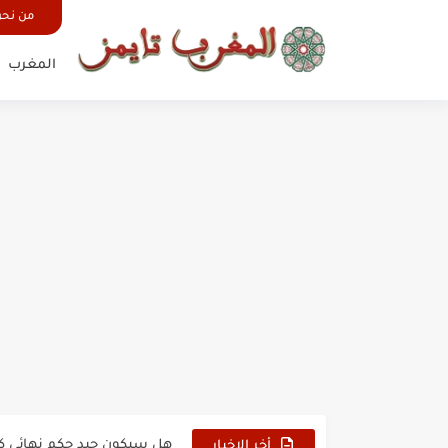
من نح
المغرب
حين أرعب حجاج المغرب جيش
وهبي: فخور بما قدمه الأسود
هل سيكون جيد حكم نهائي ك
أخر الاخبار