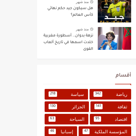
منذ شهر
هل سيكون جيد حكم نهائي
كأس العالم؟
منذ شهر
نزهة بدوان.. أسطورة مغربية
خلدت اسمها في تاريخ ألعاب
القوى
أقسام
رياضة
سياسة
218
342
ثقافة
الجزائر
130
141
اقتصاد
السياحة
63
95
المؤسسة الملكية
إسبانيا
46
47