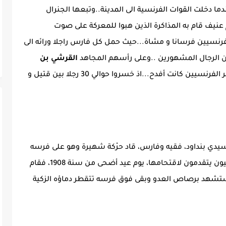
 دخلت القوات الفرنسية الى المدينة..وتبعها الجنرال
عنيف قام به المذاكرة الذين هبوا للمعركة على صوت
لفرنسيين فرسانا و مشاة...حيث حمل كل فارس راجلا ورائه الى
 الرجال المشهورين ..وعلى رأسهم المجاهد
القرشي بن
أحد زعماء انتفاضة الشاوية....لكن خسائر الفرنسيين كانت أفدح...اذ خسروا حوالي 30 رجلا بين قتيل و
 سيدي بنداود، فقيه وفارس، قاد حرْكة شهيرة وهو على فرسه
دفاعا عن مدينة سطات التي كان الجنود الفرنسيون يتقدمون لاقتحامها، يوم عيد أضحى من سنة 1908، فقام
استشهد برصاص العدو وبقى فوق فرسه تتقطر دماؤه الزكية