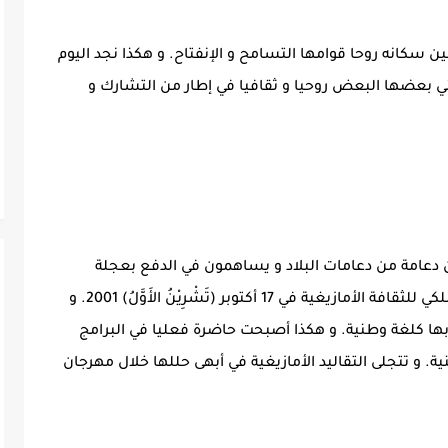
سكانه روحا قوامها التسامح و الإنفتاح. و هكذا نجد اليوم
ني بعضها البعض روحيا و ثقافيا في إطار من التشارك و
 دعامة من دعامات البلاد و يساهمون في الدفع بعجلة
المغرب المعاصر. و هكذا فقد أنشئ المعهد الملكي للثقافة الأمازيغية في 17 أكتوبر (تَشْرِيْنُ الأَوَّلُ) 2001. و
ها كلغة وطنية. و هكذا أصبحت حاضرة فعليا في البرامج
ية. و تتجلى التقاليد الأمازيغية في أبهى حللها خلال مهرجان