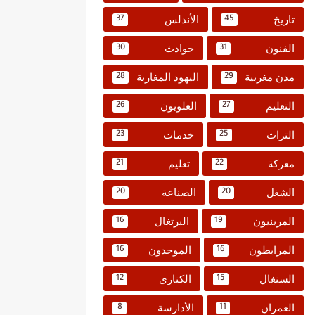
تاريخ
الأندلس
37
45
الفنون
حوادث
30
31
مدن مغربية
اليهود المغاربة
28
29
التعليم
العلويون
26
27
التراث
خدمات
23
25
معركة
تعليم
21
22
الشغل
الصناعة
20
20
المرينيون
البرتغال
16
19
المرابطون
الموحدون
16
16
السنغال
الكناري
12
15
العمران
الأدارسة
8
11