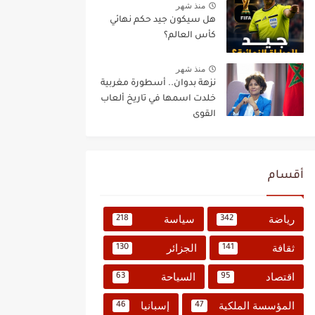
منذ شهر
هل سيكون جيد حكم نهائي
كأس العالم؟
منذ شهر
نزهة بدوان.. أسطورة مغربية
خلدت اسمها في تاريخ ألعاب
القوى
أقسام
رياضة
سياسة
218
342
ثقافة
الجزائر
130
141
اقتصاد
السياحة
63
95
المؤسسة الملكية
إسبانيا
46
47