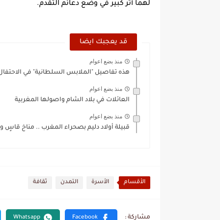
لهما أثر كبير في وضع دعائم التقدم.
قد يعجبك ايضا
منذ بضع اعوام
هذه تفاصيل "الملابس السلطانية" في الاحتفال ب
منذ بضع اعوام
العائلات في بلاد الشام واصولها المغربية
منذ بضع اعوام
قبيلة أولاد دليم بصحراء المغرب .. مناخ قاسٍ و
الأقسام
الأسرة
التمدن
ثقافة