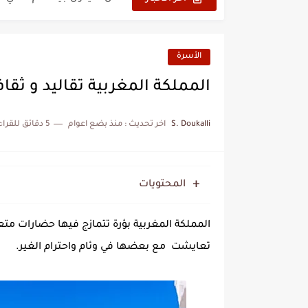
نزهة بدوان.. أسطورة مغربي
كتاب جديد لدريانكور يفضح أ
الأسرة
الحرب الهولندية المغربية (1775-1777)
المملكة المغربية تقاليد و ثقاف
زيارة الحسن الثاني الى الجزائر 
S. Doukalli
اخر تحديث :
منذ بضع اعوام
5 دقائق للقراءة
علي يعتة: مسيرة وطنية من 
بعد خماسية السويد.. تونس 
المحتويات
المنتخب المغربي يرتقي للمر
المملكة المغربية بؤرة تتمازج فيها حضارات متع
تعايشت مع بعضها في وئام واحترام الغير.