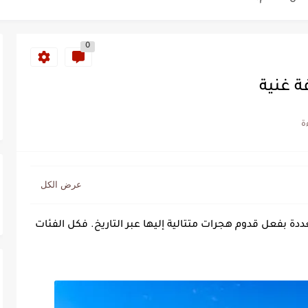
ة خلدت اسمها في تاريخ ألعاب القوى
0
ساطير وخزعبلات نظام العسكر ويعيد قراءة...
ة غنية
سنة 1963
طنجة إلى قيادة اليسار المغربي
تتعاقد مع رونار بمساعدة "لقجع"
كز السادس عالمياً ويُحكم قبضته على الصدارة...
ددة بفعل قدوم هجرات متتالية إليها عبر التاريخ. فكل الفئات