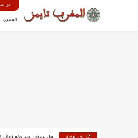
من نح
المغرب
حين أرعب حجاج المغرب جيش
وهبي: فخور بما قدمه الأسود
هل سيكون جيد حكم نهائي ك
أخر الاخبار