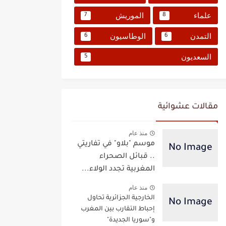
علماء
الموريش
7
8
التمدن
الوطاسيون
6
6
السعديون
5
مقالات عشوائية
منذ عام
موسم "بلاو" في تفاريتي
.. قبائل الصحراء
المغربية تجدد الولاء...
منذ عام
الخارجية الجزائرية تحاول
إحباط التقارب بين المغرب
و"سوريا الجديدة"