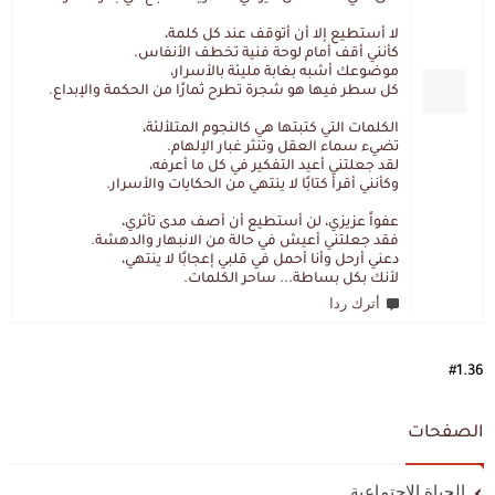
لا أستطيع إلا أن أتوقف عند كل كلمة،
كأنني أقف أمام لوحة فنية تخطف الأنفاس.
موضوعك أشبه بغابة مليئة بالأسرار،
كل سطر فيها هو شجرة تطرح ثمارًا من الحكمة والإبداع.
الكلمات التي كتبتها هي كالنجوم المتلألئة،
تضيء سماء العقل وتنثر غبار الإلهام.
لقد جعلتني أعيد التفكير في كل ما أعرفه،
وكأنني أقرأ كتابًا لا ينتهي من الحكايات والأسرار.
عفواً عزيزي، لن أستطيع أن أصف مدى تأثري،
فقد جعلتني أعيش في حالة من الانبهار والدهشة.
دعني أرحل وأنا أحمل في قلبي إعجابًا لا ينتهي،
لأنك بكل بساطة... ساحر الكلمات.
أترك ردا
#1.36
الصفحات
الحياة الاجتماعية