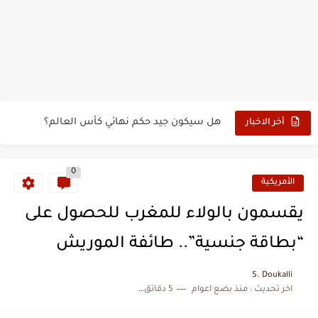
حين أرعب حجاج المغرب جيش نابليون
وهبي: فخور بما قدمه الأسود في كأس العالم.. والإقصاء لن...
هل سيكون جيد حكم نهائي كأس العالم؟
أخر الاخبار
نزهة بدوان.. أسطورة مغربية خلدت اسمها في تاريخ ألعاب القوى
0
كتاب جديد لدريانكور يفضح أساطير وخزعبلات نظام العسكر ويعيد قراءة...
الأمريكية
الحرب الهولندية المغربية (1775-1777)
يقسمون بالولاء للمغرب للحصول على
زيارة الحسن الثاني الى الجزائر سنة 1963
“بطاقة جنسية”.. طائفة الموريش
علي يعتة: مسيرة وطنية من طنجة إلى قيادة اليسار المغربي
S. Doukalli
بعد خماسية السويد.. تونس تتعاقد مع رونار بمساعدة "لقجع"
اخر تحديث :
منذ بضع اعوام
5 دقائق للقراءة
المنتخب المغربي يرتقي للمركز السادس عالمياً ويُحكم قبضته على الصدارة...