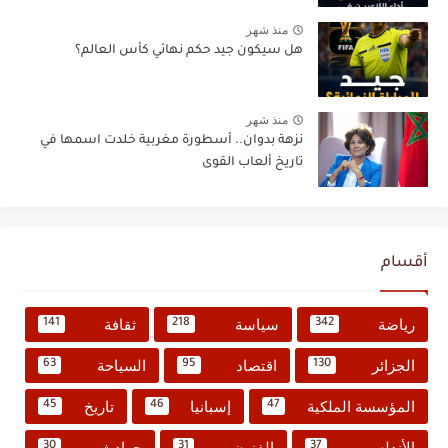
منذ شهر
هل سيكون جيد حكم نهائي كأس العالم؟
منذ شهر
نزهة بدوان.. أسطورة مغربية خلدت اسمها في
تاريخ ألعاب القوى
أقسام
رياضة
سياسة
ثقافة
141
218
342
الجزائر
اقتصاد
السياحة
63
95
130
المؤسسة الملكية
إسبانيا
تاريخ
45
46
47
الأندلس
الفنون
حوادث
30
31
37