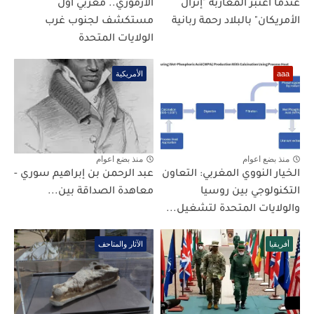
عندما اعتبر المغاربة "إنزال
الأزموري.. مغربي أول
الأمريكان" بالبلاد رحمة ربانية
مستكشف لجنوب غرب
الولايات المتحدة
aaa
الأمريكية
منذ بضع اعوام
منذ بضع اعوام
الخيار النووي المغربي: التعاون
عبد الرحمن بن إبراهيم سوري -
التكنولوجي بين روسيا
معاهدة الصداقة بين...
والولايات المتحدة لتشغيل...
أفريقيا
الآثار والمتاحف