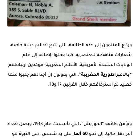
ورفع المنتمون إلى هذه الطائفة، التي تتبع تعاليم دينية خاصة،
شعارات مناهضة للعنصرية، كما حملوا، إضافة إلى علم
الولايات المتحدة الأمريكية، الأعلام المغربية، مؤكدين ارتباطهم
“
بالامبراطورية المغربية
”، التي يقولون إن أجدادهم جلبوا منها
كعبيد تم استرقاقهم خلال القرنين 17 و18.
وتؤمن طائفة “الموريش”، التي تأسست عام 1913، ويصل تعداد
أفرادها، حاليا، إلى نحو
60 ألفا
، على يد شخص ادعى النبوة هو