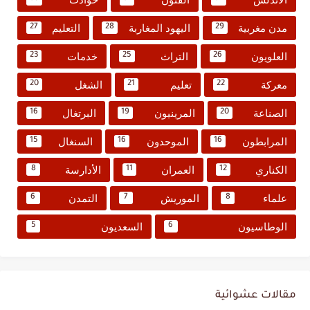
مدن مغربية
اليهود المغاربة
التعليم
27
28
29
العلويون
التراث
خدمات
23
25
26
معركة
تعليم
الشغل
20
21
22
الصناعة
المرينيون
البرتغال
16
19
20
المرابطون
الموحدون
السنغال
15
16
16
الكناري
العمران
الأدارسة
8
11
12
علماء
الموريش
التمدن
6
7
8
الوطاسيون
السعديون
5
6
مقالات عشوائية