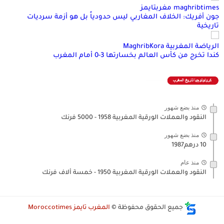
maghribtimes مغربتايمز
جون أفريك: الخلاف المغاربي ليس حدودياً بل هو أزمة سرديات
تاريخية
الرياضة المغربية MaghribKora
كندا تخرج من كأس العالم بخسارتها 3-0 أمام المغرب
منذ بضع شهور
النقود والعملات الورقية المغربية 1958 - 5000 فرنك
منذ بضع شهور
10 درهم1987
منذ عام
النقود والعملات الورقية المغربية 1950 - خمسة ألاف فرنك
جميع الحقوق محفوظة ©
المغرب تايمز Moroccotimes