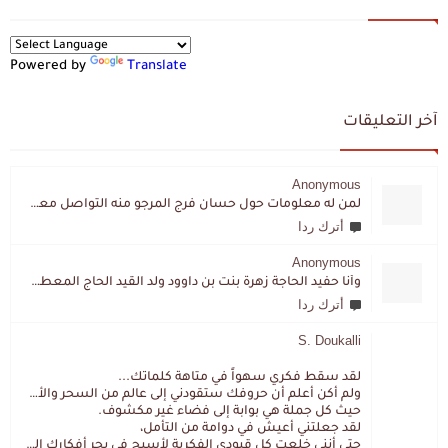
Powered by
Translate
آخر التعليقات
Anonymous
لمن له معلومات حول حسان فرج المرجو منه التواصل معي لقد اختفى تماما و كانت لي به علاقة تواصل خاصة
أترك ردا
Anonymous
وأنا حفيد الحاجة زهرة بنت بن داوود ولد القيد الحاج المعطي المزمزي . ولا نمتلك من إرثه شيئا .
أترك ردا
S. Doukalli
لقد سقط فكري سهواً في متاهة كلماتك...
ولم أكن أعلم أن حروفك ستقودني إلى عالم من السحر والألغاز،
حيث كل جملة هي بوابة إلى فضاء غير مكشوف.
لقد جعلتني أعيش في دوامة من التأمل،
حتى أنني خلعت كل قيودي الفكرية لأسبح في بحر أفكارك العميق.