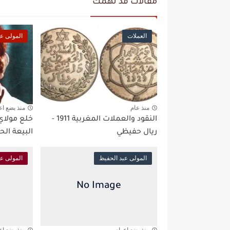
مقالات قد تهمك
العملات
المولى عب
منذ عام
منذ بضع اع
النقود والعملات المغربية 1911 -
خلع مولاي 
ريال حفيظي
البيعة الح
المولى عبد الحفيظ
المولى عب
منذ بضع اعوام
منذ بضع اع