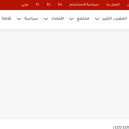
ن
اتصل بنا
سياسة الاستخدام
En
Es
Fr
عربي
المغرب الكبير
مجتمع
اقتصاد
سياسة
ثقافة
 نابليون
 في كأس العالم.. والإقصاء لن...
أس العالم؟
ة خلدت اسمها في تاريخ ألعاب القوى
ساطير وخزعبلات نظام العسكر ويعيد قراءة...
سنة 1963