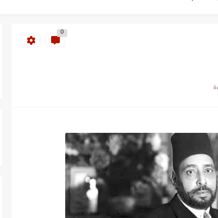
طنجة إلى قيادة اليسار المغربي
0
تتعاقد مع رونار بمساعدة "لقجع"
كز السادس عالمياً ويُحكم قبضته على الصدارة...