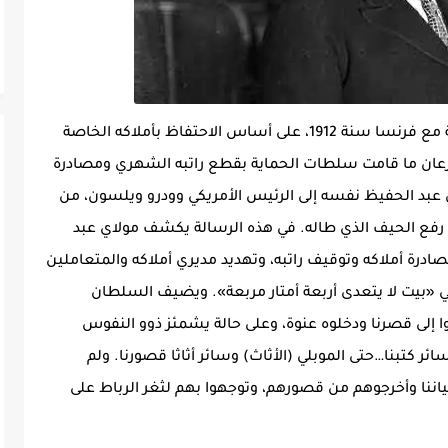
إذا كان المولى عبد الحفيظ وقع معاهدة الحماية مع فرنسا سنة 1912، على أساس الاحتفاظ بأملاكه الخاصة
رعان ما قامت سلطات الحماية بقطع راتبه الشهري ومصادرة
 عبد الحفيظ نفسه إلى الرئيس الأمريكي وودرو ويلسون، من
لتدخل من أجل رفع الحيف الذي طاله. في هذه الرسالة يكشف مولاي عبد
مصادرة أملاكه وتوقيف راتبه، وتهديد مديري أملاكه والمتعاملين
ي «بيت لا يتعدى أربعة أمتار مربعة». ويضيف السلطان
 إلى قصرنا ودخلوه عنوة، وعلى حالة يشمئز ذوو النفوس
 كتبنا…حتى الموبلي (الأثاث) وسائر أثاثا قصورنا. ولم
ياننا وأخرجوهم من قصورهم، وتوجهوا بهم لثغر الرباط على