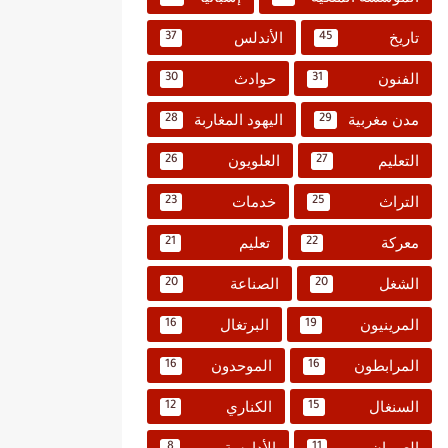
تاريخ
الأندلس
37
45
الفنون
حوادث
30
31
مدن مغربية
اليهود المغاربة
28
29
التعليم
العلويون
26
27
التراث
خدمات
23
25
معركة
تعليم
21
22
الشغل
الصناعة
20
20
المرينيون
البرتغال
16
19
المرابطون
الموحدون
16
16
السنغال
الكناري
12
15
العمران
الأدارسة
8
11