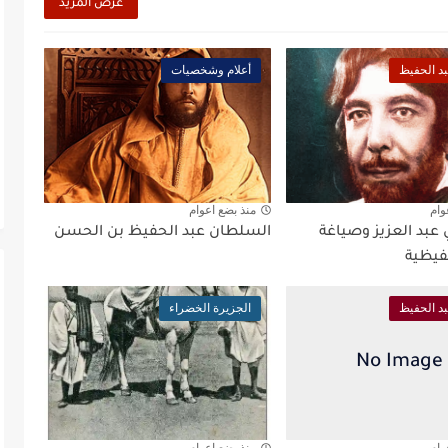
عرض المزيد
د الحفيظ
أعلام وشخصيات
وام
منذ بضع اعوام
عبد العزيز وصياغة
السلطان عبد الحفيظ بن الحسن
فيظية
د الحفيظ
الجزيرة الخضراء
وام
منذ بضع اعوام