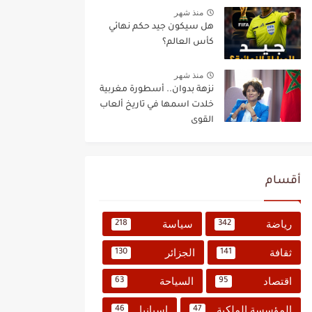
منذ شهر
هل سيكون جيد حكم نهائي
كأس العالم؟
منذ شهر
نزهة بدوان.. أسطورة مغربية
خلدت اسمها في تاريخ ألعاب
القوى
أقسام
رياضة
سياسة
218
342
ثقافة
الجزائر
130
141
اقتصاد
السياحة
63
95
المؤسسة الملكية
إسبانيا
46
47