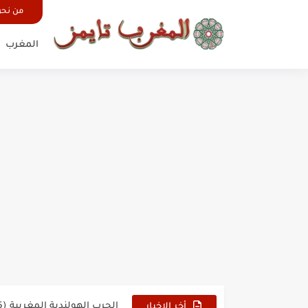
من نح
المغرب
حين أرعب حجاج المغرب جيش
وهبي: فخور بما قدمه الأسود
هل سيكون جيد حكم نهائي ك
نزهة بدوان.. أسطورة مغربي
كتاب جديد لدريانكور يفضح أ
الحرب الهولندية المغربية (1775-1777)
زيارة الحسن الثاني الى الجزائر 
أخر الاخبار