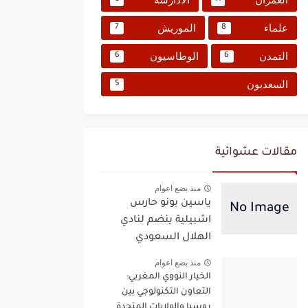
علماء
الموريش
7
8
التمدن
الوطاسيون
6
6
السعديون
5
مقالات عشوائية
منذ بضع اعوام
ياسين بونو حارس
اشبيلية ينضم لنادي
الهلال السعودي
منذ بضع اعوام
الخيار النووي المغربي:
التعاون التكنولوجي بين
روسيا والولايات المتحدة