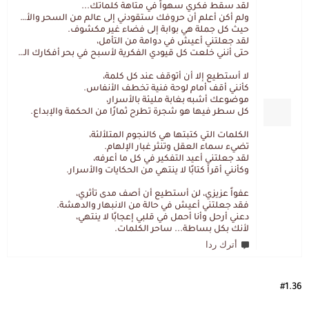
لقد سقط فكري سهواً في متاهة كلماتك...
ولم أكن أعلم أن حروفك ستقودني إلى عالم من السحر والألغاز،
حيث كل جملة هي بوابة إلى فضاء غير مكشوف.
لقد جعلتني أعيش في دوامة من التأمل،
حتى أنني خلعت كل قيودي الفكرية لأسبح في بحر أفكارك العميق.
لا أستطيع إلا أن أتوقف عند كل كلمة،
كأنني أقف أمام لوحة فنية تخطف الأنفاس.
موضوعك أشبه بغابة مليئة بالأسرار،
كل سطر فيها هو شجرة تطرح ثمارًا من الحكمة والإبداع.
الكلمات التي كتبتها هي كالنجوم المتلألئة،
تضيء سماء العقل وتنثر غبار الإلهام.
لقد جعلتني أعيد التفكير في كل ما أعرفه،
وكأنني أقرأ كتابًا لا ينتهي من الحكايات والأسرار.
عفواً عزيزي، لن أستطيع أن أصف مدى تأثري،
فقد جعلتني أعيش في حالة من الانبهار والدهشة.
دعني أرحل وأنا أحمل في قلبي إعجابًا لا ينتهي،
لأنك بكل بساطة... ساحر الكلمات.
أترك ردا
#1.36