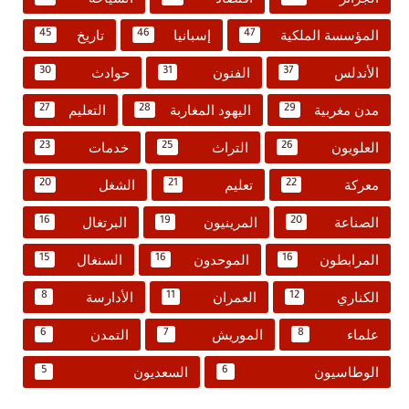
المؤسسة الملكية
إسبانيا
تاريخ
45
46
47
الأندلس
الفنون
حوادث
30
31
37
مدن مغربية
اليهود المغاربة
التعليم
27
28
29
العلويون
التراث
خدمات
23
25
26
معركة
تعليم
الشغل
20
21
22
الصناعة
المرينيون
البرتغال
16
19
20
المرابطون
الموحدون
السنغال
15
16
16
الكناري
العمران
الأدارسة
8
11
12
علماء
الموريش
التمدن
6
7
8
الوطاسيون
السعديون
5
6