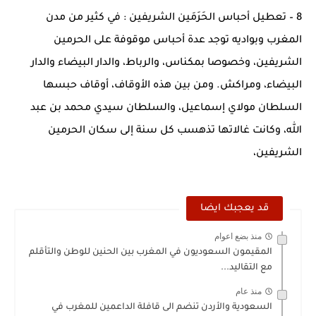
بعد خماسية السويد.. تونس تتعاقد مع رونار بمساعدة "لقجع"
8 – تعطيل أحباس الحَرَمَين الشريفين : في كثير من مدن
المغرب وبواديه توجد عدة أحباس موقوفة على الحرمين
الشريفين، وخصوصا بمكناس، والرباط، والدار البيضاء والدار
البيضاء، ومراكش. ومن بين هذه الأوقاف، أوقاف حبسها
السلطان مولاي إسماعيل، والسلطان سيدي محمد بن عبد
الله، وكانت غالاتها تذهسب كل سنة إلى سكان الحرمين
الشريفين،
قد يعجبك ايضا
منذ بضع اعوام
المقيمون السعوديون في المغرب بين الحنين للوطن والتأقلم
مع التقاليد...
منذ عام
السعودية والأردن تنضم الى قافلة الداعمين للمغرب في