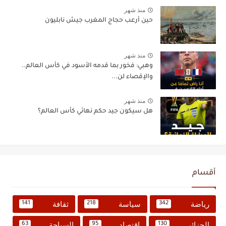
منذ شهر
حين أرعب حجاج المغرب جيش نابليون
منذ شهر
وهبي: فخور بما قدمه الأسود في كأس العالم..
والإقصاء لن...
منذ شهر
هل سيكون جيد حكم نهائي كأس العالم؟
أقسام
رياضة
سياسة
ثقافة
141
218
342
الجزائر
اقتصاد
السياحة
63
95
130