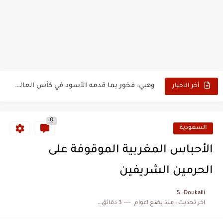
بدون عنوان: اقتحام سبتة المحتلة يكشف الوجه الآخر للهجرة غير...
حين أرعب حجاج المغرب جيش نابليون
وهبي: فخور بما قدمه الأسود في كأس العالم.. والإقصاء لن...
أخر الاخبار
هل سيكون جيد حكم نهائي كأس العالم؟
0
نزهة بدوان.. أسطورة مغربية خلدت اسمها في تاريخ ألعاب القوى
السعودية
كتاب جديد لدريانكور يفضح أساطير وخزعبلات نظام العسكر ويعيد قراءة...
الأحباس المغربية الموقوفة على
الحرب الهولندية المغربية (1775-1777)
الحرمين الشريفين
زيارة الحسن الثاني الى الجزائر سنة 1963
S. Doukalli
اخر تحديث :
منذ بضع اعوام
3 دقائق للقراءة
علي يعتة: مسيرة وطنية من طنجة إلى قيادة اليسار المغربي