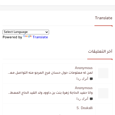
Translate
Powered by
Translate
آخر التعليقات
Anonymous
لمن له معلومات حول حسان فرج المرجو منه التواصل معي لقد اختفى تماما و كانت لي به علاقة تواصل خاصة
أترك ردا
Anonymous
وأنا حفيد الحاجة زهرة بنت بن داوود ولد القيد الحاج المعطي المزمزي . ولا نمتلك من إرثه شيئا .
أترك ردا
S. Doukalli