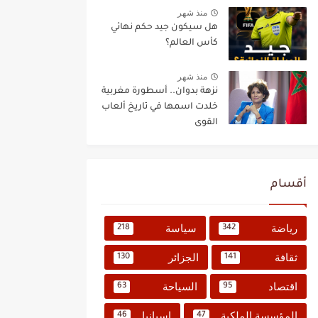
منذ شهر
هل سيكون جيد حكم نهائي
كأس العالم؟
منذ شهر
نزهة بدوان.. أسطورة مغربية
خلدت اسمها في تاريخ ألعاب
القوى
أقسام
رياضة
سياسة
218
342
ثقافة
الجزائر
130
141
اقتصاد
السياحة
63
95
المؤسسة الملكية
إسبانيا
46
47