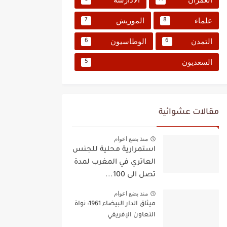
علماء
الموريش
7
8
التمدن
الوطاسيون
6
6
السعديون
5
مقالات عشوائية
منذ بضع اعوام
استمرارية محلية للجنس
العاتري في المغرب لمدة
تصل الى 100...
منذ بضع اعوام
ميثاق الدار البيضاء 1961: نواة
التعاون الإفريقي