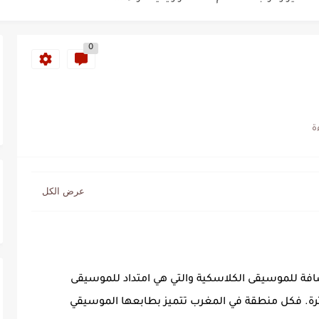
0
سنة 1963
طنجة إلى قيادة اليسار المغربي
تتعاقد مع رونار بمساعدة "لقجع"
كز السادس عالمياً ويُحكم قبضته على الصدارة...
لإضافة للموسيقى الكلاسكية والتي هي امتداد للموسيقى
وترة. فكل منطقة في المغرب تتميز بطابعها الموسيقي