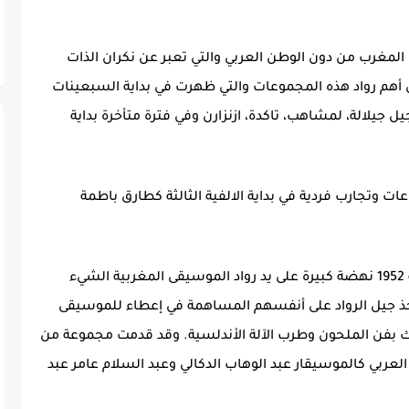
 المغرب من دون الوطن العربي والتي تعبر عن نكران الذات
هم رواد هذه المجموعات والتي ظهرت في بداية السبعينات
ل جيلالة، لمشاهب، تاكدة، ازنزارن وفي فترة متأخرة بداية
 وتجارب فردية في بداية الالفية الثالثة كطارق باطمة
عرفت الأغنية المغربية العصرية، إبتداء من سنة 1952 نهضة كبيرة على يد رواد الموسيقى المغربية الشيء
أخذ جيل الرواد على أنفسهم المساهمة في إعطاء للموسيقى
 بفن الملحون وطرب الآلة الأندلسية. وقد قدمت مجموعة من
العربي كالموسيقار عبد الوهاب الدكالي وعبد السلام عامر عبد