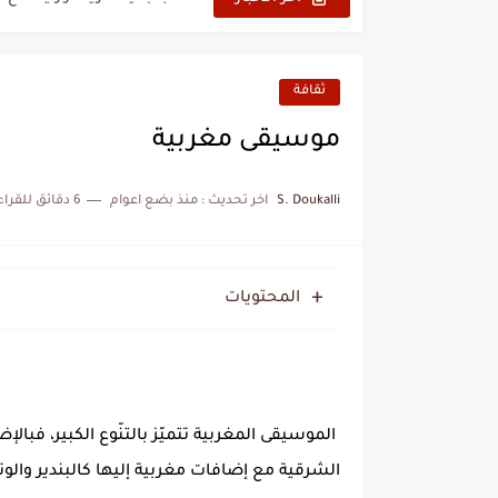
الحرب الهولندية المغربية (1775-1777)
زيارة الحسن الثاني الى الجزائر 
ثقافة
علي يعتة: مسيرة وطنية من 
موسيقى مغربية
بعد خماسية السويد.. تونس 
S. Doukalli
اخر تحديث :
منذ بضع اعوام
6 دقائق للقراءة
المنتخب المغربي يرتقي للمر
المحتويات
الموسيقى المغربية تتميّز بالتنّوع الكبير، فبا
الشرقية مع إضافات مغربية إليها كالبندير وال