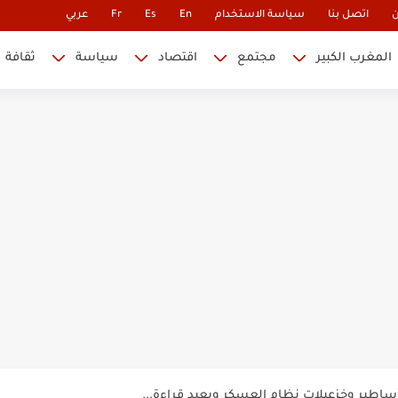
ن
اتصل بنا
سياسة الاستخدام
En
Es
Fr
عربي
المغرب الكبير
مجتمع
اقتصاد
سياسة
ثقافة
 نابليون
 في كأس العالم.. والإقصاء لن...
أس العالم؟
ة خلدت اسمها في تاريخ ألعاب القوى
ساطير وخزعبلات نظام العسكر ويعيد قراءة...