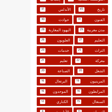
تاريخ
الأندلس
37
45
الفنون
حوادث
30
31
مدن مغربية
اليهود المغاربة
28
29
التعليم
العلويون
26
27
التراث
خدمات
23
25
معركة
تعليم
21
22
الشغل
الصناعة
20
20
المرينيون
البرتغال
16
19
المرابطون
الموحدون
16
16
السنغال
الكناري
12
15
العمران
الأدارسة
8
11