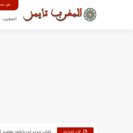
من نح
المغرب
حين أرعب حجاج المغرب جيش
وهبي: فخور بما قدمه الأسود
هل سيكون جيد حكم نهائي ك
نزهة بدوان.. أسطورة مغربي
كتاب جديد لدريانكور يفضح أ
أخر الاخبار