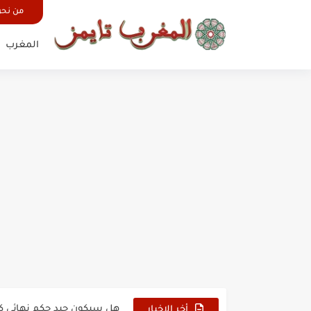
من نح
المغرب
حين أرعب حجاج المغرب جيش
وهبي: فخور بما قدمه الأسود
هل سيكون جيد حكم نهائي ك
أخر الاخبار