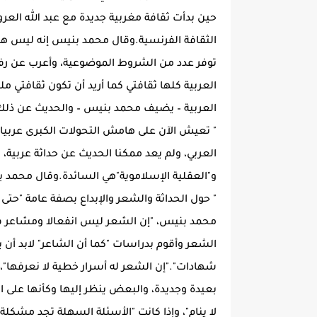
حين بدأت ثقافة مغربية جديدة مع عبد الله العر
الثقافة الفرنسية.وقال محمد بنيس إنه ليس هن
توفر عدد من الشروط الموضوعية، وأعرب عن رفضه ا
العربية كلها ثقافتي كما أريد أن تكون ثقافتي مل
العربية – يضيف محمد بنيس – والحديث عن ذلك في
" تعيش الآن على هامش التحولات الكبرى عربيا وع
العربي، ولم يعد ممكنا الحديث عن حداثة عربية، 
و"العقلية الإسلاموية"هي السائدة.وقال محمد ب
" حول الحداثة والشعر والإبداع بصفة عامة "حتى 
محمد بنيس، "إن الشعر ليس انفعالا ومشاعر ف
الشعر وأقوم بدراسات "كما أن الشاعر" لابد أن 
شهادات"."إن الشعر له أسرار خطية لا نعرفها"
بعيدة وجديدة، والبعض ينظر إليها وكأنها على 
لا ينام"، وإذا كانت "الأسئلة السهلة تجد مشك