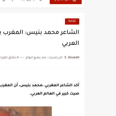
نزهة بدوان.. أسطورة مغربي
كتاب جديد لدريانكور يفضح أ
ثقافة
الحرب الهولندية المغربية (1775-1777)
الشاعر محمد بنيس: المغرب ين
زيارة الحسن الثاني الى الجزائر 
العربي
علي يعتة: مسيرة وطنية من 
S. Doukalli
اخر تحديث :
منذ بضع اعوام
6 دقائق للقراءة
بعد خماسية السويد.. تونس 
المنتخب المغربي يرتقي للمر
أكد الشاعر المغربي ،محمد بنيس، أن المغرب 
صيت كبير في العالم العربي.