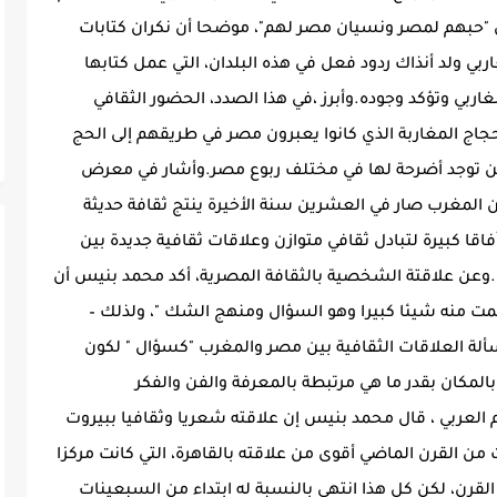
ن "حبهم لمصر ونسيان مصر لهم"، موضحا أن نكران كتابات
ي ولد أنذاك ردود فعل في هذه البلدان، التي عمل كتابها
غاربي وتؤكد وجوده.وأبرز ،في هذا الصدد، الحضور الثقافي
جاج المغاربة الذي كانوا يعبرون مصر في طريقهم إلى الحج
ذين توجد أضرحة لها في مختلف ربوع مصر.وأشار في معرض
أن المغرب صار في العشرين سنة الأخيرة ينتج ثقافة حديثة
فاقا كبيرة لتبادل ثقافي متوازن وعلاقات ثقافية جديدة بين
ن.وعن علاقتة الشخصية بالثقافة المصرية، أكد محمد بنيس أن
مت منه شيئا كبيرا وهو السؤال ومنهج الشك "، ولذلك –
لة العلاقات الثقافية بين مصر والمغرب "كسؤال " لكون
المكان بقدر ما هي مرتبطة بالمعرفة والفن والفكر
لم العربي ، قال محمد بنيس إن علاقته شعريا وثقافيا ببيروت
 من القرن الماضي أقوى من علاقته بالقاهرة، التي كانت مركزا
لقرن، لكن كل هذا انتهى بالنسبة له ابتداء من السبعينات