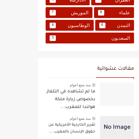
علماء
الموريش
7
8
التمدن
الوطاسيون
6
6
السعديون
5
مقالات عشوائية
منذ بضع اعوام
ما لم تشاهده في التلفاز
بخصوص زيارة ملكة
هولندا للمغرب...
منذ بضع اعوام
تقرير الخارجية الأمريكية عن
حقوق الإنسان بالمغرب ...