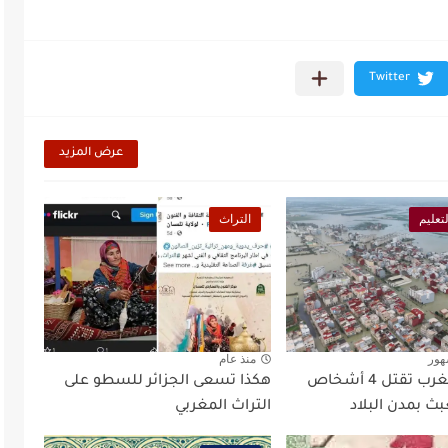
عرض المزيد
لتعليم
التراث
هور
منذ عام
سيول المغرب تقتل 4 أشخاص
هكذا تسعى الجزائر للسطو على
عبث بمدن البلاد
التراث المغربي