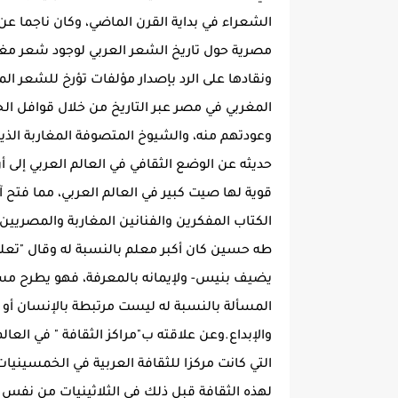
الشعراء في بداية القرن الماضي، وكان ناجما ع
مصرية حول تاريخ الشعر العربي لوجود شعر مغارب
ونقادها على الرد بإصدار مؤلفات تؤرخ للشعر الم
المغربي في مصر عبر التاريخ من خلال قوافل الح
وعودتهم منه، والشيوخ المتصوفة المغاربة ال
حديثه عن الوضع الثقافي في العالم العربي إلى 
قوية لها صيت كبير في العالم العربي، مما فتح آ
الكتاب المفكرين والفنانين المغاربة والمصريي
طه حسين كان أكبر معلم بالنسبة له وقال "تعل
يضيف بنيس- ولإيمانه بالمعرفة، فهو يطرح مسأ
المسألة بالنسبة له ليست مرتبطة بالإنسان أو ب
والإبداع.وعن علاقته ب"مراكز الثقافة " في العا
التي كانت مركزا للثقافة العربية في الخمسينيات
لهذه الثقافة قبل ذلك في الثلاثينيات من نفس ا