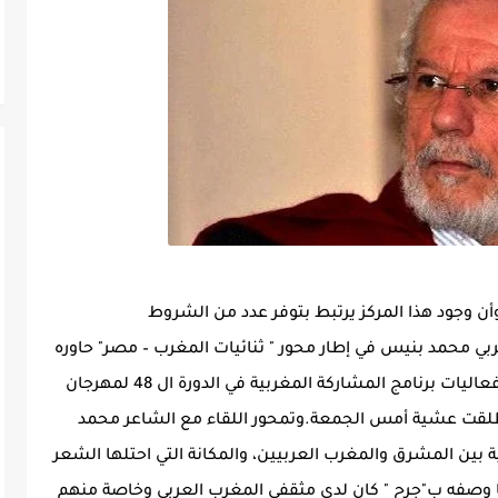
وأن وجود هذا المركز يرتبط بتوفر عدد من الشروط
بي محمد بنيس في إطار محور " ثنائيات المغرب – مصر" حاوره
فيه الشاعر المصري عبد المنعم رمضان ضمن فعاليات برنامج المشاركة المغربية في الدورة ال 48 لمهرجان
نطلقت عشية أمس الجمعة.وتمحور اللقاء مع الشاعر محمد
ين المشرق والمغرب العربيين، والمكانة التي احتلها الشعر
وصفه ب"جرح " كان لدى مثقفي المغرب العربي وخاصة منهم