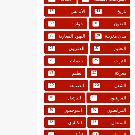
تاريخ
الأندلس
37
45
الفنون
حوادث
30
31
مدن مغربية
اليهود المغاربة
28
29
التعليم
العلويون
26
27
التراث
خدمات
23
25
معركة
تعليم
21
22
الشغل
الصناعة
20
20
المرينيون
البرتغال
16
19
المرابطون
الموحدون
16
16
السنغال
الكناري
12
15
العمران
الأدارسة
8
11