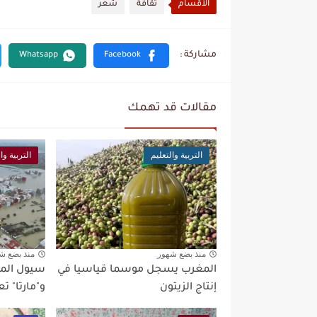
الأقسام
ثقافة
شعر
مقالات قد تهمك
التربية والتعليم
التربية وا
منذ بضع شهور
منذ بضع ش
المغرب يسجل موسما قياسيا في
إنتاج الزيتون
و"مارتا" ت