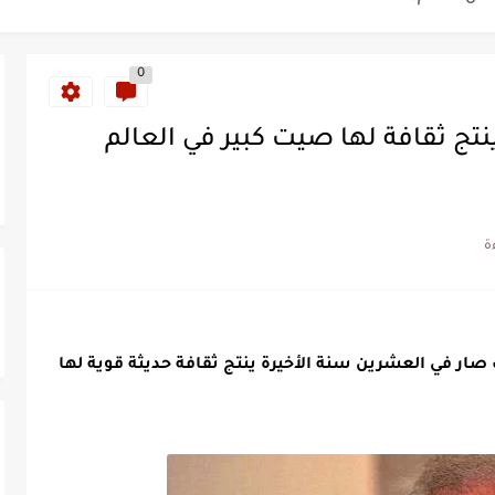
ة خلدت اسمها في تاريخ ألعاب القوى
0
ساطير وخزعبلات نظام العسكر ويعيد قراءة...
تج ثقافة لها صيت كبير في العالم
سنة 1963
طنجة إلى قيادة اليسار المغربي
تتعاقد مع رونار بمساعدة "لقجع"
كز السادس عالمياً ويُحكم قبضته على الصدارة...
صار في العشرين سنة الأخيرة ينتج ثقافة حديثة قوية لها