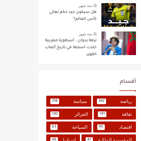
منذ شهر
هل سيكون جيد حكم نهائي
كأس العالم؟
منذ شهر
نزهة بدوان.. أسطورة مغربية
خلدت اسمها في تاريخ ألعاب
القوى
أقسام
رياضة
سياسة
218
342
ثقافة
الجزائر
130
141
اقتصاد
السياحة
63
95
المؤسسة الملكية
إسبانيا
46
47