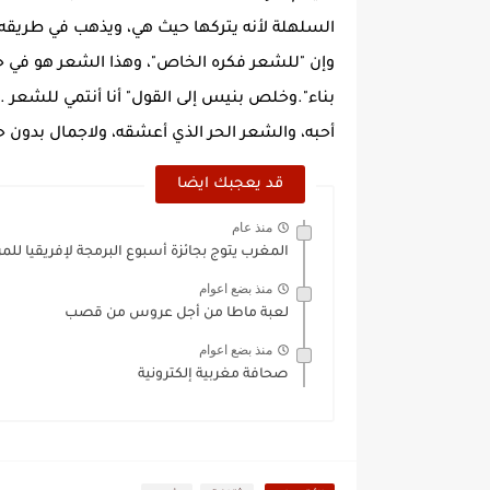
السلهلة لأنه يتركها حيث هي، ويذهب في طريقه غ
وإن "للشعر فكره الخاص"، وهذا الشعر هو في حوا
بناء".وخلص بنيس إلى القول" أنا أنتمي للشعر .
أحبه، والشعر الحر الذي أعشقه، ولاجمال بدون حر
قد يعجبك ايضا
منذ عام
المغرب يتوج بجائزة أسبوع البرمجة لإفريقيا للمرة 
منذ بضع اعوام
لعبة ماطا من أجل عروس من قصب
منذ بضع اعوام
صحافة مغربية إلكترونية