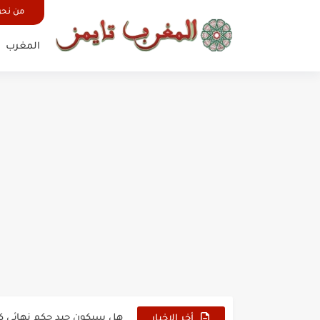
من نح
المغرب
حين أرعب حجاج المغرب جيش
وهبي: فخور بما قدمه الأسود
هل سيكون جيد حكم نهائي ك
أخر الاخبار