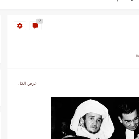
ة خلدت اسمها في تاريخ ألعاب القوى
ساطير وخزعبلات نظام العسكر ويعيد قراءة...
0
سنة 1963
طنجة إلى قيادة اليسار المغربي
تتعاقد مع رونار بمساعدة "لقجع"
كز السادس عالمياً ويُحكم قبضته على الصدارة...