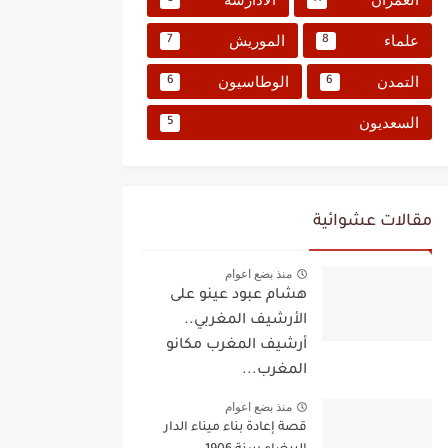
علماء
الموريش
7
8
التمدن
الوطاسيون
6
6
السعديون
5
مقالات عشوائية
منذ بضع اعوام
هشام عبود عينو على
الأرشيف المغربي..
أرشيف المغرب مكانو
المغرب...
منذ بضع اعوام
قصة إعادة بناء ميناء الدار