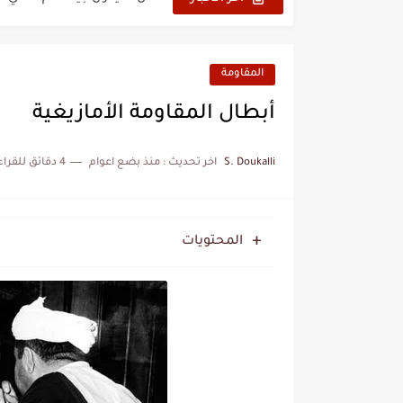
نزهة بدوان.. أسطورة مغربي
كتاب جديد لدريانكور يفضح أ
المقاومة
الحرب الهولندية المغربية (1775-1777)
أبطال المقاومة الأمازيغية
زيارة الحسن الثاني الى الجزائر 
S. Doukalli
اخر تحديث :
منذ بضع اعوام
4 دقائق للقراءة
علي يعتة: مسيرة وطنية من 
بعد خماسية السويد.. تونس 
المنتخب المغربي يرتقي للمر
المحتويات