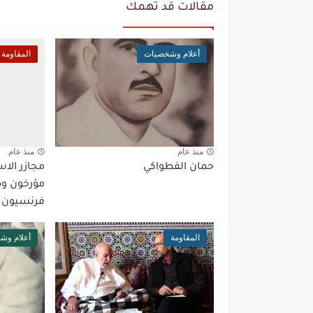
مقالات قد تهمك
أعلام وشخصيات
المقاومة
منذ عام
منذ عام
حمان الفطواكي
مجازر الا
مؤرخون وص
فرنسيون
المقاومة
أعلام وش