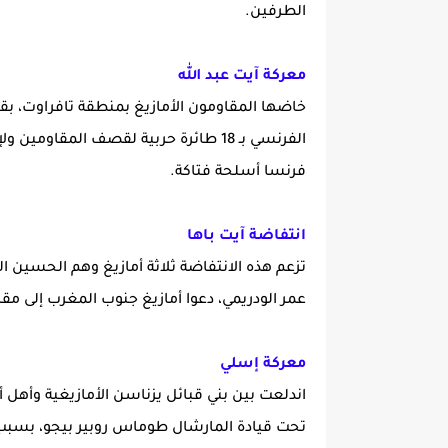
الطرفين.
معركة آيت عبد الله
خاضها المقاومون الأمازيغ بمنطقة تافراوت، بقيا
الفرنسي بـ 18 طائرة حربية لقصف الم
فرنسا أسلحة فتاكة.
انتفاضة آيت باها
تزعم هذه الانتفاضة ثلاثة أمازيغ وهم الحسين ا
عمر الودريمي، دعوا أمازيغ جنوب المغرب إلى م
معركة إسلي
اندلعت بين بني قبائل يزناسن الأمازيغية وأهل 
تحت قيادة المارشال طوماس روبير بيجو، بسبب 