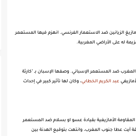
 الزياني سنة 1914 وخاضها الأمازيغ الزيانين ضد الاستعمار الفرنسي. انهزم فيها المستعمر
مة له على الأراضي المغربية.
ي شمال المغرب ضد المستعمر الإسباني. وصفها الإسبان بـ "كارثة
لأمازيغي
عبد الكريم الخطابي
، وكان لها تأثير كبير في إحداث
راير إلى 25 مارس 1933، خاضتها المقاومة الأمازيغية بقيادة عسو او بسلام ضد المستعمر
ة آيت عطا جنوب المغرب، وانتهت بتوقيع الهدنة بين