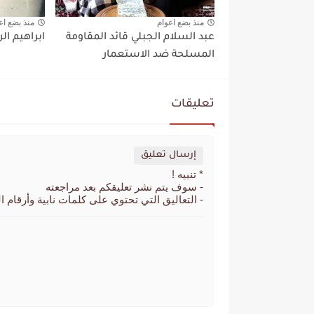
منذ بضع اعوام
منذ بضع اع
عبد السلام الجبلي قائد المقاومة
ابراهيم الر
المسلحة ضد الاستعمار
تعليقات
إرسال تعليق
* تنبيه !
- سوف يتم نشر تعليقكم بعد مراجعته
- التعاليق التي تحتوي على كلمات نابية وأرقام ا