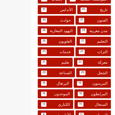
تاريخ
الأندلس
37
45
الفنون
حوادث
30
31
مدن مغربية
اليهود المغاربة
28
29
التعليم
العلويون
26
27
التراث
خدمات
23
25
معركة
تعليم
21
22
الشغل
الصناعة
20
20
المرينيون
البرتغال
16
19
المرابطون
الموحدون
16
16
السنغال
الكناري
12
15
العمران
الأدارسة
8
11