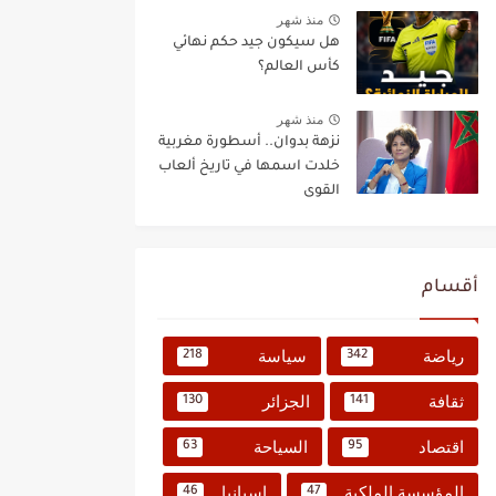
منذ شهر
هل سيكون جيد حكم نهائي
كأس العالم؟
منذ شهر
نزهة بدوان.. أسطورة مغربية
خلدت اسمها في تاريخ ألعاب
القوى
أقسام
رياضة
سياسة
218
342
ثقافة
الجزائر
130
141
اقتصاد
السياحة
63
95
المؤسسة الملكية
إسبانيا
46
47