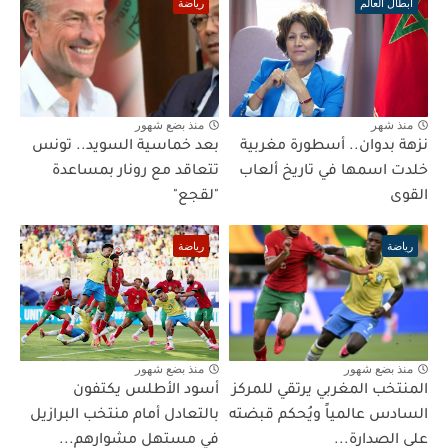
أبطال العالم
رياضة
منذ شهر
منذ بضع شهور
نزهة بدوان.. أسطورة مغربية
بعد خماسية السويد.. تونس
خلدت اسمها في تاريخ ألعاب
تتعاقد مع رونار بمساعدة
القوى
"لقجع"
رياضة
رياضة
منذ بضع شهور
منذ بضع شهور
المنتخب المغربي يرتقي للمركز
أسود الأطلس يكتفون
السادس عالمياً ويُحكم قبضته
بالتعادل أمام منتخب البرازيل
على الصدارة...
في مستهل مشوارهم...