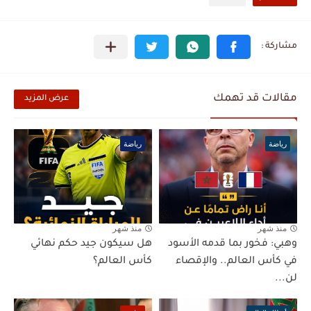
مقالات قد تهمك
عرض المزيد
رياضة
رياضة
منذ شهر
منذ شهر
وهبي: فخور بما قدمه الأسود
هل سيكون جيد حكم نهائي
في كأس العالم.. والإقصاء
كأس العالم؟
لن...