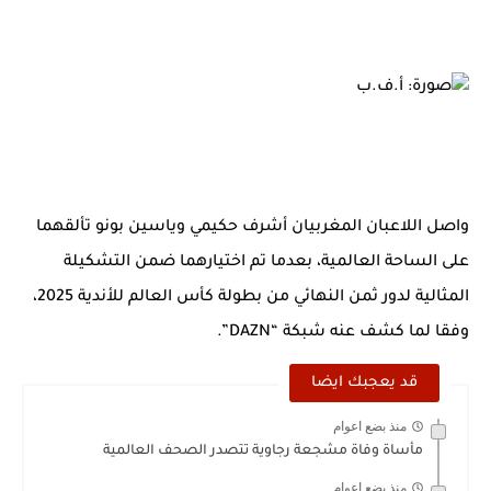
صورة: أ.ف.ب
واصل اللاعبان المغربيان أشرف حكيمي وياسين بونو تألقهما
على الساحة العالمية، بعدما تم اختيارهما ضمن التشكيلة
المثالية لدور ثمن النهائي من بطولة كأس العالم للأندية 2025،
وفقا لما كشف عنه شبكة “DAZN”.
قد يعجبك ايضا
منذ بضع اعوام
مأساة وفاة مشجعة رجاوية تتصدر الصحف العالمية
منذ بضع اعوام