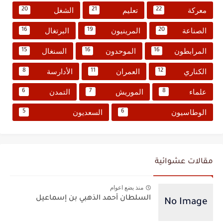
معركة
تعليم
الشغل
20
21
22
الصناعة
المرينيون
البرتغال
16
19
20
المرابطون
الموحدون
السنغال
15
16
16
الكناري
العمران
الأدارسة
8
11
12
علماء
الموريش
التمدن
6
7
8
الوطاسيون
السعديون
5
6
مقالات عشوائية
منذ بضع اعوام
السلطان أحمد الذهبي بن إسماعيل