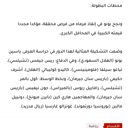
محطات البطولة.
ونجح بونو في إنقاذ مرماه من فرص محققة، مؤكدا مجددا
قيمته الكبيرة في المحافل الكبرى.
وضمت التشكيلة المثالية لهذا الدور في حراسة المرمى ياسين
بونو (الهلال السعودي)، وفي الدفاع: ريس جيمس (تشيلسي)،
تياغو سيلفا (فلومينينسي)، كاليدو كوليبالي (الهلال)، أشرف
حكيمي (باريس سان جيرمان)، وبخط الوسط: كول بالمر
(تشيلسي)، رافاييل ريوس (بالميراس)، جون نيفيس (باريس
سان جيرمان)، والمهاجمين هاري كين (بايرن ميونخ)، دونييل
مالين (بوروسيا دورتموند)، غونزالو غارسيا (ريال مدريد).
الأقسام
رياضة