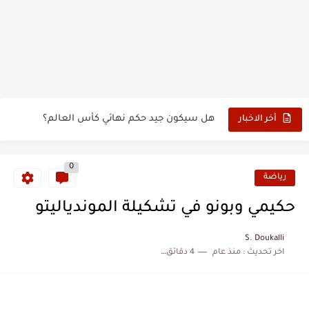
حين أرعب حجاج المغرب جيش نابليون
وهبي: فخور بما قدمه الأسود في كأس العالم.. والإقصاء لن...
هل سيكون جيد حكم نهائي كأس العالم؟
أخر الاخبار
نزهة بدوان.. أسطورة مغربية خلدت اسمها في تاريخ ألعاب القوى
كتاب جديد لدريانكور يفضح أساطير وخزعبلات نظام العسكر ويعيد قراءة...
0
رياضة
الحرب الهولندية المغربية (1775-1777)
حكيمي وبونو في تشكيلة الموندياليتو
زيارة الحسن الثاني الى الجزائر سنة 1963
S. Doukalli
علي يعتة: مسيرة وطنية من طنجة إلى قيادة اليسار المغربي
اخر تحديث :
منذ عام
4 دقائق للقراءة
بعد خماسية السويد.. تونس تتعاقد مع رونار بمساعدة "لقجع"
المنتخب المغربي يرتقي للمركز السادس عالمياً ويُحكم قبضته على الصدارة...