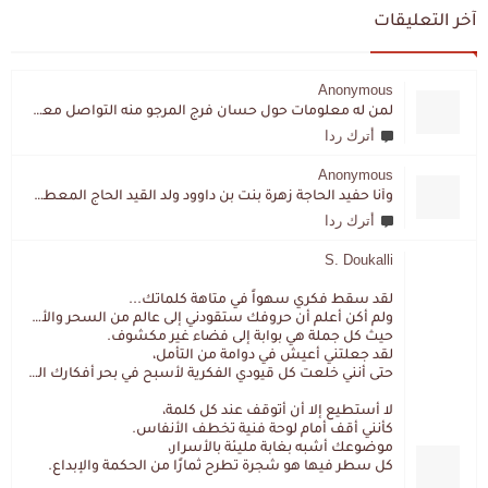
آخر التعليقات
Anonymous
لمن له معلومات حول حسان فرج المرجو منه التواصل معي لقد اختفى تماما و كانت لي به علاقة تواصل خاصة
أترك ردا
Anonymous
وأنا حفيد الحاجة زهرة بنت بن داوود ولد القيد الحاج المعطي المزمزي . ولا نمتلك من إرثه شيئا .
أترك ردا
S. Doukalli
لقد سقط فكري سهواً في متاهة كلماتك...
ولم أكن أعلم أن حروفك ستقودني إلى عالم من السحر والألغاز،
حيث كل جملة هي بوابة إلى فضاء غير مكشوف.
لقد جعلتني أعيش في دوامة من التأمل،
حتى أنني خلعت كل قيودي الفكرية لأسبح في بحر أفكارك العميق.
لا أستطيع إلا أن أتوقف عند كل كلمة،
كأنني أقف أمام لوحة فنية تخطف الأنفاس.
موضوعك أشبه بغابة مليئة بالأسرار،
كل سطر فيها هو شجرة تطرح ثمارًا من الحكمة والإبداع.