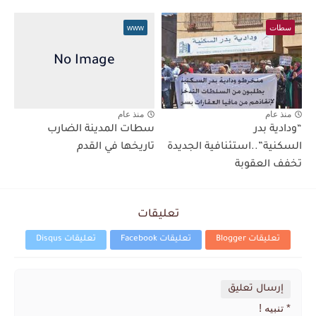
سطات
www
منذ عام
منذ عام
“ودادية بدر
سطات المدينة الضارب
السكنية”..استئنافية الجديدة
تاريخها في القدم
تخفف العقوبة
تعليقات
تعليقات Blogger
تعليقات Facebook
تعليقات Disqus
إرسال تعليق
* تنبيه !