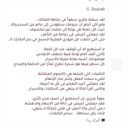
S. Doukalli
لقد سقط فكري سهواً في متاهة كلماتك...
ولم أكن أعلم أن حروفك ستقودني إلى عالم من السحر والألغاز،
حيث كل جملة هي بوابة إلى فضاء غير مكشوف.
لقد جعلتني أعيش في دوامة من التأمل،
حتى أنني خلعت كل قيودي الفكرية لأسبح في بحر أفكارك العميق.
لا أستطيع إلا أن أتوقف عند كل كلمة،
كأنني أقف أمام لوحة فنية تخطف الأنفاس.
موضوعك أشبه بغابة مليئة بالأسرار،
كل سطر فيها هو شجرة تطرح ثمارًا من الحكمة والإبداع.
الكلمات التي كتبتها هي كالنجوم المتلألئة،
تضيء سماء العقل وتنثر غبار الإلهام.
لقد جعلتني أعيد التفكير في كل ما أعرفه،
وكأنني أقرأ كتابًا لا ينتهي من الحكايات والأسرار.
عفواً عزيزي، لن أستطيع أن أصف مدى تأثري،
فقد جعلتني أعيش في حالة من الانبهار والدهشة.
دعني أرحل وأنا أحمل في قلبي إعجابًا لا ينتهي،
لأنك بكل بساطة... ساحر الكلمات.
أترك ردا