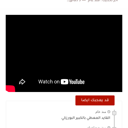
اخر تحديث :
منذ عام
3 دقائق للقراءة
قد يعجبك ايضا
منذ عام
القايد المعطي بالكبير البورزكي
منذ بضع اعوام