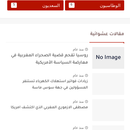
الوطاسيون
السعديون
5
6
مقالات عشوائية
منذ عام
روسيا تقحم قضية الصحراء المغربية في
معارضة السياسة الأمريكية
منذ عام
زيادات فواتير استهلاك الكهرباء تستنفر
المسؤولين في جهة سوس ماسة
منذ عام
مصطفى الازموري المغربي الذي اكتشف امريكا
منذ عام