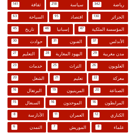
رياضة
سياسة
ثقافة
141
218
342
الجزائر
اقتصاد
السياحة
63
95
130
المؤسسة الملكية
إسبانيا
تاريخ
45
46
47
الأندلس
الفنون
حوادث
30
31
37
مدن مغربية
اليهود المغاربة
التعليم
27
28
29
العلويون
التراث
خدمات
23
25
26
معركة
تعليم
الشغل
20
21
22
الصناعة
المرينيون
البرتغال
16
19
20
المرابطون
الموحدون
السنغال
15
16
16
الكناري
العمران
الأدارسة
8
11
12
علماء
الموريش
التمدن
6
7
8