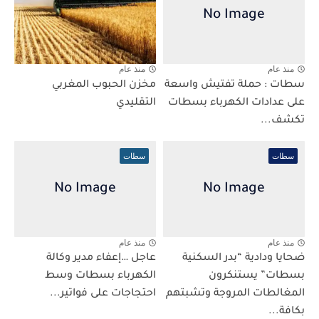
منذ عام
منذ عام
سطات : حملة تفتيش واسعة
مخزن الحبوب المغربي
على عدادات الكهرباء بسطات
التقليدي
تكشف...
سطات
سطات
منذ عام
منذ عام
ضحايا ودادية “بدر السكنية
عاجل …إعفاء مدير وكالة
بسطات” يستنكرون
الكهرباء بسطات وسط
المغالطات المروجة وتشبتهم
احتجاجات على فواتير...
بكافة...