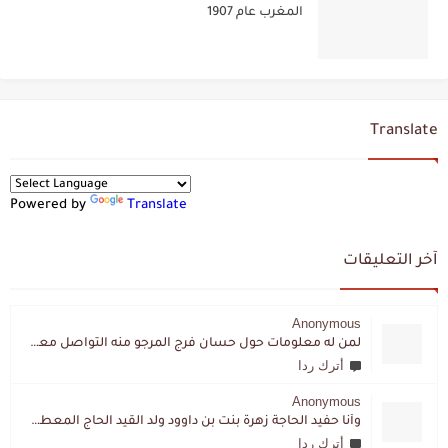
المغرب عام 1907
Translate
Powered by
Translate
آخر التعليقات
Anonymous
لمن له معلومات حول حسان فرج المرجو منه التواصل معي لقد اختفى تماما و كانت لي به علاقة تواصل خاصة
أترك ردا
Anonymous
وأنا حفيد الحاجة زهرة بنت بن داوود ولد القيد الحاج المعطي المزمزي . ولا نمتلك من إرثه شيئا .
أترك ردا