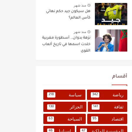
منذ شهر
هل سيكون جيد حكم نهائي
كأس العالم؟
منذ شهر
نزهة بدوان.. أسطورة مغربية
خلدت اسمها في تاريخ ألعاب
القوى
أقسام
رياضة
سياسة
218
342
ثقافة
الجزائر
130
141
اقتصاد
السياحة
63
95
المؤسسة الملكية
إسبانيا
46
47