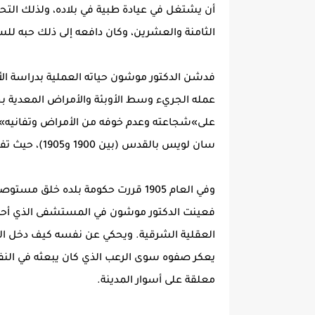
أن يشتغل في عيادة طبية في بلاده، ولذلك التحق
الثامنة والعشرين، وكان دافعه إلى ذلك حبه لل
فدشن الدكتور موشون حياته العملية بدراسة الأوب
عمله الجريء وسط الأوبئة والأمراض المعدية بح
على»شجاعته وعدم خوفه من الأمراض وتفانيه». 
سان لويس بالقدس (بين 1900 و1905)، حيث تفانى في علاج مرضى الجدري والطاعون والكوليرا.
وفي العام 1905 قررت حكومة بلده خ
فعينت الدكتور موشون في المستشفى الذي أحدثته
العقلية الشرقية. ويحكي عن نفسه كيف دخل الم
يعكر صفوه سوى الرعب الذي كان يبعثه في ال
معلقة على أسوار المدينة.