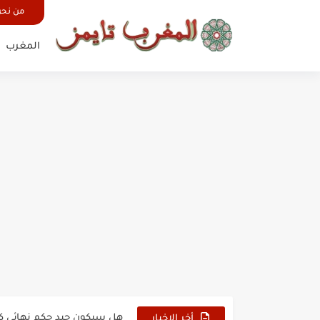
من نح
المغرب
حين أرعب حجاج المغرب جيش
وهبي: فخور بما قدمه الأسود
هل سيكون جيد حكم نهائي ك
أخر الاخبار