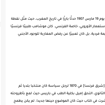
يُعتبر اغتيال الدكتور إميل موشامب في مراكش يوم 19 مارس 1907 حدثًا بارزًا في تاريخ المغرب، حيث مثّل نقطة
تعمار الأوروبي، خاصة الفرنسي. كان موشامب طبيبًا فرنسيًا
 فردية، بل كان تعبيرًا عن رفض المغاربة للوجود الأجنبي
ولد إميل موشون بمدينة شالون – سير – ساون [شرق فرنسا] في 1870 لرجل سياسة كان منتخبا بلديا ثم
لثانوي، التحق إميل بكلية الطب في باريس حيث لمع بأطروحته
نشرت في كتاب حيث كان الموضوع حينها جديدا. لم يكن يطمح