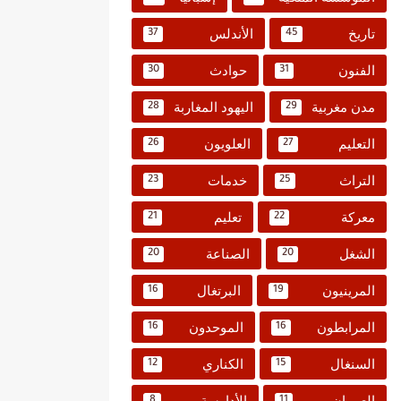
تاريخ
الأندلس
37
45
الفنون
حوادث
30
31
مدن مغربية
اليهود المغاربة
28
29
التعليم
العلويون
26
27
التراث
خدمات
23
25
معركة
تعليم
21
22
الشغل
الصناعة
20
20
المرينيون
البرتغال
16
19
المرابطون
الموحدون
16
16
السنغال
الكناري
12
15
العمران
الأدارسة
8
11