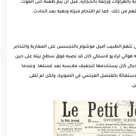
بالهراوات ورجمه بالحجارة، قبل أن يتم طعنه حتى الموت.
م من ذلك. كما تم اقتحام منزله ونهبه بعد الحادث.
 مراكش تتهم الطبيب أميل موشوم بالتجسس على المغاربة والتخابر
نه هوائي لراديو لاسلكي كان قد نصبه فوق سطح بيته على حين
 حبال كان يستخدمها لتجفيف ملابسه بعد غسلها. وعندما
استغاثة بالقنصل الفرنسي في الصويرة، ولكن لم تلقى
ن.