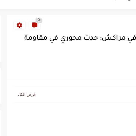
ة خلدت اسمها في تاريخ ألعاب القوى
0
ساطير وخزعبلات نظام العسكر ويعيد قراءة...
 في مراكش: حدث محوري في مقاومة
سنة 1963
طنجة إلى قيادة اليسار المغربي
تتعاقد مع رونار بمساعدة "لقجع"
كز السادس عالمياً ويُحكم قبضته على الصدارة...