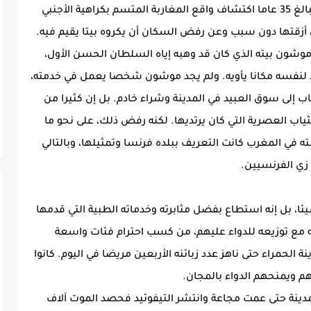
لكن فور وصوله إلى مراكش، كان على الطبيب البالغ 35 عاما اكتشاف واقع المغاربة المتسم بكراهية الأجنبي
 أزقتها دون سبب وعن رفض السكان أن يكروه بيتا يقيم فيه.
موشون بيته الذي كان قد وهبه إياه السلطان الحسن الأول،
د لنفسه مكانا يأويه. ولم يجد موشون شخصا يعمل في خدمته،
ب إلى سوق العبيد في المدينة وشراء خادم. بل إن كثيرا من
ثياب العصرية التي كان يرتديها. لكنه رفض ذلك، على نحو ما
ه في المغرب كانت التعريف ببلده فرنسا وتمثيلها، وبالتالي
 زي الفرنسيين.
ئا، بل إنه استطاع بفضل مثابرته وخدماته الطبية التي قدمها
 مع توزيعه للدواء عليهم، من كسب احترام فئات واسعة
الحمراء حتى ناهز عدد زبائنه الأربعين مريضا في اليوم. كانوا
م ويمنحهم الدواء بالمجان.
مدينة حتى عمت مجاعة وانتشر التيفوئيد فحصد الموت آلاف