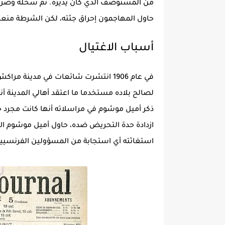
من المستوصف الذي كان يديره. تم سحله وضربه 
حاول المهاجمون إحراق جثته، لكن الشرطة منعته
أسباب الاغتيال
في عام 1906 انتشرت شائعات في مدينة
لصالح بلاده مستخدما ما اعتقد أهالي المدينة أ
ذكر أميل موشوم في مراسلاته أنها كانت مجرد
ازدادة حدة التحريض ضده، حاول أميل موشوم ال
استغاثته أي استجابة من المسؤولين الفرنسيي