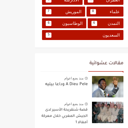
علماء
الموريش
7
8
التمدن
الوطاسيون
6
6
السعديون
5
مقالات عشوائية
منذ بضع اعوام
A Dieu Pele وداعا بيليه
منذ بضع اعوام
قصة شنقريحة الأسير لدى
الجيش المغربي خلال معركة
أمغالا 1