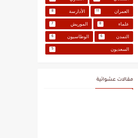
العمران
الأدارسة
8
11
علماء
الموريش
7
8
التمدن
الوطاسيون
6
6
السعديون
5
مقالات عشوائية