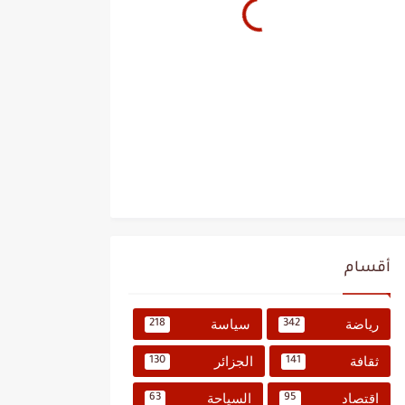
أقسام
رياضة
سياسة
218
342
ثقافة
الجزائر
130
141
اقتصاد
السياحة
63
95