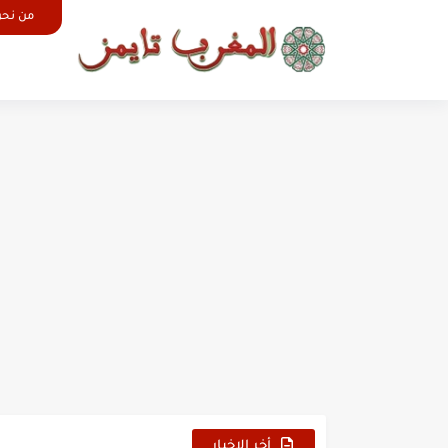
من نح
المغرب
أخر الاخبار