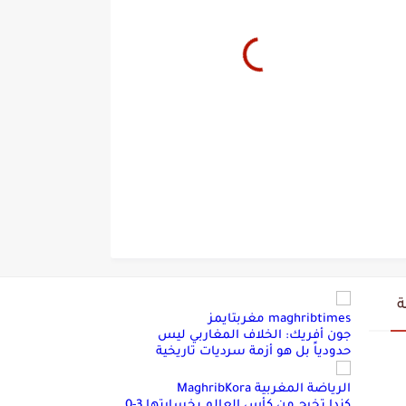
ة
maghribtimes مغربتايمز
جون أفريك: الخلاف المغاربي ليس
حدودياً بل هو أزمة سرديات تاريخية
الرياضة المغربية MaghribKora
كندا تخرج من كأس العالم بخسارتها 3-0