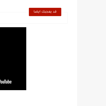
قد يعجبك ايضا