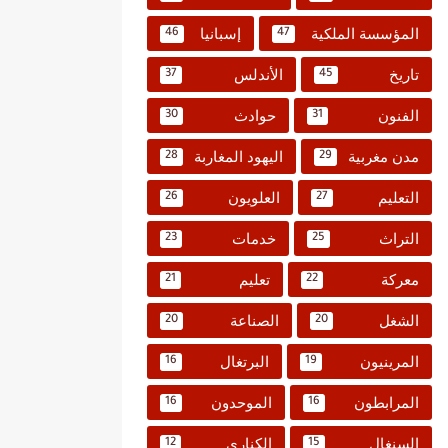
المؤسسة الملكية
إسبانيا
46
47
تاريخ
الأندلس
37
45
الفنون
حوادث
30
31
مدن مغربية
اليهود المغاربة
28
29
التعليم
العلويون
26
27
التراث
خدمات
23
25
معركة
تعليم
21
22
الشغل
الصناعة
20
20
المرينيون
البرتغال
16
19
المرابطون
الموحدون
16
16
السنغال
الكناري
12
15