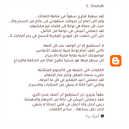
S. Doukalli
لقد سقط فكري سهواً في متاهة كلماتك...
ولم أكن أعلم أن حروفك ستقودني إلى عالم من السحر والألغاز،
حيث كل جملة هي بوابة إلى فضاء غير مكشوف.
لقد جعلتني أعيش في دوامة من التأمل،
حتى أنني خلعت كل قيودي الفكرية لأسبح في بحر أفكارك العميق.
لا أستطيع إلا أن أتوقف عند كل كلمة،
كأنني أقف أمام لوحة فنية تخطف الأنفاس.
موضوعك أشبه بغابة مليئة بالأسرار،
كل سطر فيها هو شجرة تطرح ثمارًا من الحكمة والإبداع.
الكلمات التي كتبتها هي كالنجوم المتلألئة،
تضيء سماء العقل وتنثر غبار الإلهام.
لقد جعلتني أعيد التفكير في كل ما أعرفه،
وكأنني أقرأ كتابًا لا ينتهي من الحكايات والأسرار.
عفواً عزيزي، لن أستطيع أن أصف مدى تأثري،
فقد جعلتني أعيش في حالة من الانبهار والدهشة.
دعني أرحل وأنا أحمل في قلبي إعجابًا لا ينتهي،
لأنك بكل بساطة... ساحر الكلمات.
أترك ردا