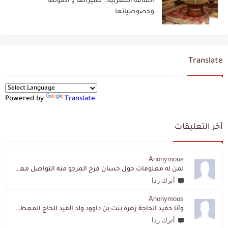
الثقافة المغربية.. مميزاتها و أصولها
وخصوصياتها
Translate
Powered by
Translate
آخر التعليقات
Anonymous
لمن له معلومات حول حسان فرج المرجو منه التواصل معي لقد اختفى تماما و كانت لي به علاقة تواصل خاصة
أترك ردا
Anonymous
وأنا حفيد الحاجة زهرة بنت بن داوود ولد القيد الحاج المعطي المزمزي . ولا نمتلك من إرثه شيئا .
أترك ردا