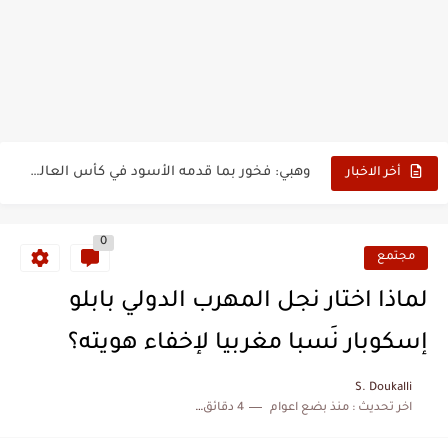
بدون عنوان: اقتحام سبتة المحتلة يكشف الوجه الآخر للهجرة غير...
حين أرعب حجاج المغرب جيش نابليون
وهبي: فخور بما قدمه الأسود في كأس العالم.. والإقصاء لن...
أخر الاخبار
هل سيكون جيد حكم نهائي كأس العالم؟
0
نزهة بدوان.. أسطورة مغربية خلدت اسمها في تاريخ ألعاب القوى
مجتمع
كتاب جديد لدريانكور يفضح أساطير وخزعبلات نظام العسكر ويعيد قراءة...
لماذا اختار نجل المهرب الدولي بابلو
الحرب الهولندية المغربية (1775-1777)
إسكوبار نَسبا مغربيا لإخفاء هويته؟
زيارة الحسن الثاني الى الجزائر سنة 1963
S. Doukalli
اخر تحديث :
منذ بضع اعوام
4 دقائق للقراءة
علي يعتة: مسيرة وطنية من طنجة إلى قيادة اليسار المغربي