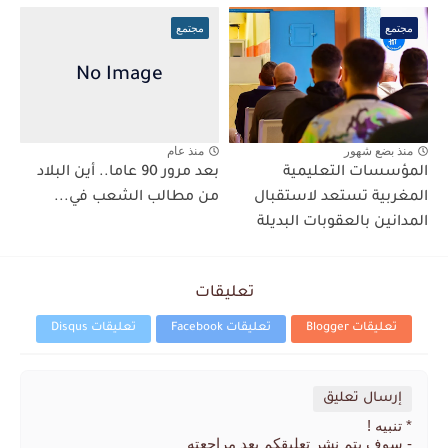
مجتمع
مجتمع
منذ بضع شهور
منذ عام
المؤسسات التعليمية
بعد مرور 90 عاما.. أين البلاد
المغربية تستعد لاستقبال
من مطالب الشعب في...
المدانين بالعقوبات البديلة
تعليقات
تعليقات Blogger
تعليقات Facebook
تعليقات Disqus
إرسال تعليق
* تنبيه !
- سوف يتم نشر تعليقكم بعد مراجعته