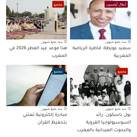
أبطال أولمبيون
مجتمع
منذ بضع شهور
منذ بضع شهور
سعيد عويطة: قاطرة الرياضة
هذا موعد عيد الفطر 2026 في
المغربية
المغرب
مجتمع
مجتمع
منذ بضع شهور
منذ بضع شهور
بول باسكون..رائد
مبادرة إلكترونية تعتني
السوسيولوجيا القروية
بتحفيظ القرآن
والبحوث الميدانية بالمغرب