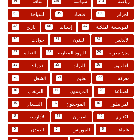
رياضة
سياسة
ثقافة
141
218
342
الجزائر
اقتصاد
السياحة
63
95
130
المؤسسة الملكية
إسبانيا
تاريخ
45
46
47
الأندلس
الفنون
حوادث
30
31
37
مدن مغربية
اليهود المغاربة
التعليم
27
28
29
العلويون
التراث
خدمات
23
25
26
معركة
تعليم
الشغل
20
21
22
الصناعة
المرينيون
البرتغال
16
19
20
المرابطون
الموحدون
السنغال
15
16
16
الكناري
العمران
الأدارسة
8
11
12
علماء
الموريش
التمدن
6
7
8