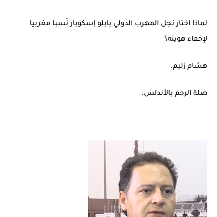
بعد خماسية السويد.. تونس تتعاقد مع رونار بمساعدة "لقجع"
لماذا اختار نجل المهرب الدولي بابلو إسكوبار نَسبا مغربيا
لإخفاء هويته؟
هشام زليم.
صلة الرحم بالأندلس.