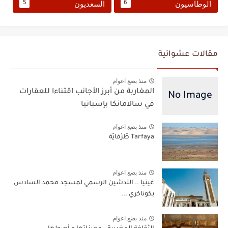
الوطاسيون
السعديون
5
6
مقالات عشوائية
منذ بضع اعوام
المغاربة من أبرز الأجانب اقتناءا للعقارات
في سالامانكا بإسبانيا
منذ بضع اعوام
Tarfaya طَرْفايَة
منذ بضع اعوام
غينيا .. التدشين الرسمي لمسجد محمد السادس
بكوناكري ...
منذ بضع اعوام