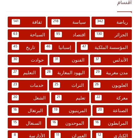
أقسام
رياضة
سياسة
ثقافة
141
218
342
الجزائر
اقتصاد
السياحة
63
95
130
المؤسسة الملكية
إسبانيا
تاريخ
45
46
47
الأندلس
الفنون
حوادث
30
31
37
مدن مغربية
اليهود المغاربة
التعليم
27
28
29
العلويون
التراث
خدمات
23
25
26
معركة
تعليم
الشغل
20
21
22
الصناعة
المرينيون
البرتغال
16
19
20
المرابطون
الموحدون
السنغال
15
16
16
الكناري
العمران
الأدارسة
8
11
12