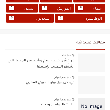
علماء
الموريش
التمدن
6
7
8
الوطاسيون
السعديون
5
6
مقالات عشوائية
منذ عام
مراكش..قصة اسم وتأسيس المدينة التي
اشتُهر المغرب بإسمها
منذ بضع اعوام
في ذكرى بول بولز: الأميركي المغربي
منذ بضع اعوام
أوليات -الـدولة المـوحدية-