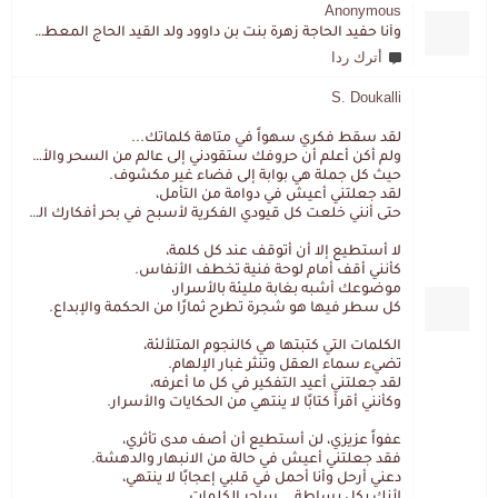
Anonymous
وأنا حفيد الحاجة زهرة بنت بن داوود ولد القيد الحاج المعطي المزمزي . ولا نمتلك من إرثه شيئا .
أترك ردا
S. Doukalli
لقد سقط فكري سهواً في متاهة كلماتك...
ولم أكن أعلم أن حروفك ستقودني إلى عالم من السحر والألغاز،
حيث كل جملة هي بوابة إلى فضاء غير مكشوف.
لقد جعلتني أعيش في دوامة من التأمل،
حتى أنني خلعت كل قيودي الفكرية لأسبح في بحر أفكارك العميق.
لا أستطيع إلا أن أتوقف عند كل كلمة،
كأنني أقف أمام لوحة فنية تخطف الأنفاس.
موضوعك أشبه بغابة مليئة بالأسرار،
كل سطر فيها هو شجرة تطرح ثمارًا من الحكمة والإبداع.
الكلمات التي كتبتها هي كالنجوم المتلألئة،
تضيء سماء العقل وتنثر غبار الإلهام.
لقد جعلتني أعيد التفكير في كل ما أعرفه،
وكأنني أقرأ كتابًا لا ينتهي من الحكايات والأسرار.
عفواً عزيزي، لن أستطيع أن أصف مدى تأثري،
فقد جعلتني أعيش في حالة من الانبهار والدهشة.
دعني أرحل وأنا أحمل في قلبي إعجابًا لا ينتهي،
لأنك بكل بساطة... ساحر الكلمات.