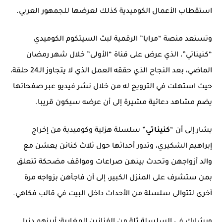
استقطاب الأعمال الكوميدية كذلك لعرضها للجمهور العربي.
وتستعد منصة “مرايا” الرقمية لبث السيتكوم الكوميدي
“كنيناتي”، الذي عرض على قناة “الأولى” خلال شهر رمضان
الماضي، بعد النجاح الذي حققه العمل الذي لا يتجاوز الـ24 حلقة،
حيث استهلت في الترويج له من خلال نشر فيديو عبر صفحاتها
يضم مشاهد دعائية مشيرة إلى أن عرضه سيكون قريبا.
يشار إلى أن “
كنيناتي
” سلسلة هزلية وكوميدية من إخراج
إبراهيم الشكيري، وتدور أحداثها حول ثلاث كنائن يعشن مع
والد أزواجهن وتحدث بينهن صراعات ومواقف مضحكة تتعلق
بمن ستشرف على المنزل الكبير، إلى أن فاجأهن بزواجه مرة
أخرى لتتوالى سلسلة من الأحداث داخل البيت في قالب فكاهي.
ويشارك في السلسلة ثلة من الفنانين المغاربة؛ أبرزهم دنيا