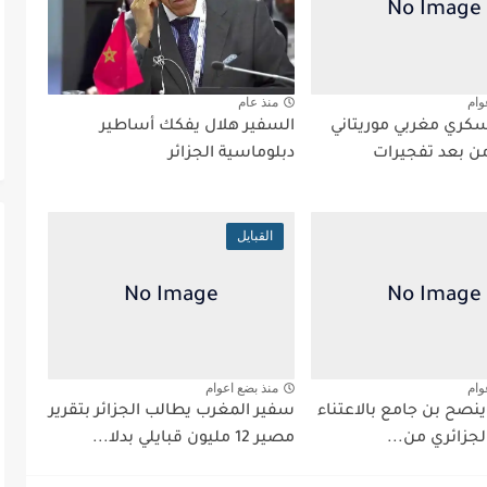
وام
منذ عام
ري مغربي موريتاني
السفير هلال يفكك أساطير
ن بعد تفجيرات
دبلوماسية الجزائر
القبايل
وام
منذ بضع اعوام
نصح بن جامع بالاعتناء
سفير المغرب يطالب الجزائر بتقرير
جزائري من...
مصير 12 مليون قبايلي بدلا...