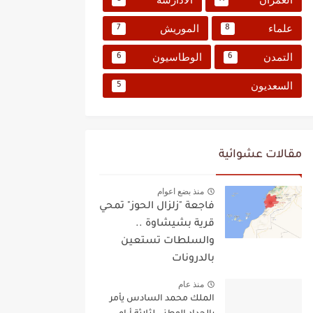
علماء
الموريش
7
8
التمدن
الوطاسيون
6
6
السعديون
5
مقالات عشوائية
منذ بضع اعوام
فاجعة "زلزال الحوز" تمحي
قرية بشيشاوة ..
والسلطات تستعين
بالدرونات
منذ عام
الملك محمد السادس يأمر