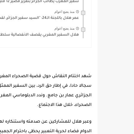
سفير المغرب يطالب الجزائر بتقرير مصير 12 مليون قبايلي بدلا...
منذ بضع اعوام
عمر هلال باللجنة الـ24: "السيد سفير الجزائر، لقد ضيعت فرصة...
منذ بضع اعوام
هلال السفير المغربي يقصف الانفصالية سلطان
سجالا حادا، في إطار حق الرد، بين السفير الممث
الجزائري عمار بن جامع. وندد الدبلوماسي المغرب
الصحراء، خلال هذا الاجتماع.
الدوام فضاء لحرية التعبير يحظى باحترام الجميع.