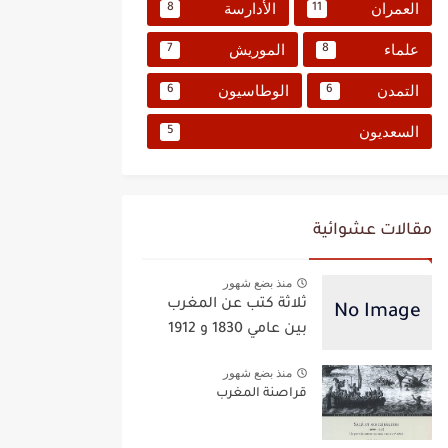
العمران
الأدارسة
8
11
علماء
الموريش
7
8
التمدن
الوطاسيون
6
6
السعديون
5
مقالات عشوائية
منذ بضع شهور
ثلاثة كتب عن المغرب
بين عامي 1830 و 1912
منذ بضع شهور
قراصنة المغرب