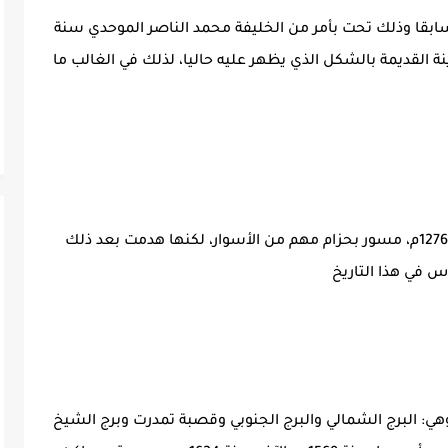
سابقا وذلك تحت بأمر من الخليفة محمد الناصر الموحدي سنة
مدينة القديمة بالشكل الذي يظهر عليه حاليا، لذلك في الغالب ما
تميزت ببناء حي فاس الجديد سنة 674هـ موافق 1276م، مسور بحزام مهم من الأسوار، لكنها هدمت بعد ذلك
 ببناء أربع قلاع، انطلاقا من سنة 1554م وهي: البرج الشمالي والبرج الجنوبي وقصبة تمدرت وبرج الشيخ