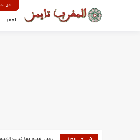
من نح
المغرب
بدون عنوان: اقتحام سبتة الم
حين أرعب حجاج المغرب جيش
وهبي: فخور بما قدمه الأسود
أخر الاخبار