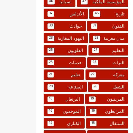
المؤسسة الملكية
إسبانيا
46
47
تاريخ
الأندلس
37
45
الفنون
حوادث
30
31
مدن مغربية
اليهود المغاربة
28
29
التعليم
العلويون
26
27
التراث
خدمات
23
25
معركة
تعليم
21
22
الشغل
الصناعة
20
20
المرينيون
البرتغال
16
19
المرابطون
الموحدون
16
16
السنغال
الكناري
12
15