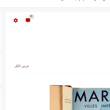
أس العالم؟
0
ة خلدت اسمها في تاريخ ألعاب القوى
ساطير وخزعبلات نظام العسكر ويعيد قراءة...
سنة 1963
طنجة إلى قيادة اليسار المغربي
تتعاقد مع رونار بمساعدة "لقجع"