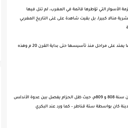
مة الأسوار التي تؤطرها قائمة في المغرب، لم تنل فيها
رية منالا كبيرا، بل بقيت شاهدة على غنى التاريخ المغربي
وحزام أسوار مدينة فاس يتعدى 14 كلم، وتاريخها يمتد على مراحل منذ تأسيسها حتى بداية القرن 20 م وهذه
تميزت بتسطير حزام الأسوار قبل وجود المساكن سنة 808 و 809م، حيث ظل الحزام يفصل بين عدوة الأندلس
نة كان بواسطة ستة قناطر – كما ورد عند البكري