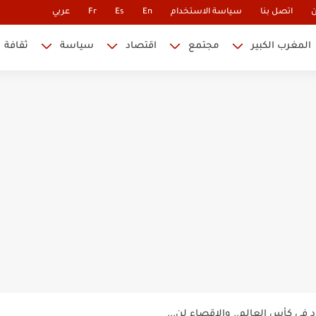
ن
اتصل بنا
سياسة الاستخدام
En
Es
Fr
عربي
المغرب الكبير
مجتمع
اقتصاد
سياسة
ثقافة
حتلة يكشف الوجه الآخر للهجرة غير...
 نابليون
 في كأس العالم.. والإقصاء لن...