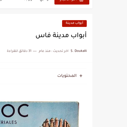
هل سيكون جيد حكم نهائي ك
نزهة بدوان.. أسطورة مغربي
أبواب مدينة
كتاب جديد لدريانكور يفضح أ
أبواب مدينة فاس
الحرب الهولندية المغربية (1775-1777)
S. Doukalli
اخر تحديث :
منذ عام
31 دقائق للقراءة
زيارة الحسن الثاني الى الجزائر 
علي يعتة: مسيرة وطنية من 
المحتويات
بعد خماسية السويد.. تونس 