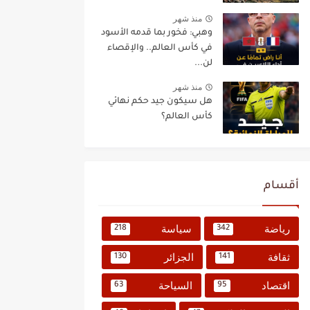
منذ شهر
وهبي: فخور بما قدمه الأسود
في كأس العالم.. والإقصاء
لن...
منذ شهر
هل سيكون جيد حكم نهائي
كأس العالم؟
أقسام
رياضة
سياسة
218
342
ثقافة
الجزائر
130
141
اقتصاد
السياحة
63
95