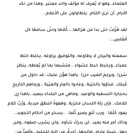
العلماء…وهو لا يُعرف له مؤلف واحد معتبر..وهذا من نكد
الأيام..أن ترى اللئام..يتطاولون على الأعلام..
لقد هَزُلتْ حتى بدا من هزالها…: كُلاها وحتّى سامها كل
مُفْلسِ….
سمعته والبيان لا يطاوعه..والتوفيق يراوغه..يخلط خلط
عمياء…ويخبط خبط عشواء ..متشبعا بما لم يُعطه…ينظر
شزرا..ويرجم الغيب حزرا..ياهذا هوِّن عليك…قد حاول من
قَبلك..فباؤوا بالخيْبة..وعادوا بالعار والعيْبة …ورماهم التاريخ
بحجارة التسفيه والوعيد..وماهي من البلداء ببعيد…ياهذا زِن
كلامك..فإن زلة اللسان مخزية..وهفوةَ النطق مردية…ورُبَّ كلام
يعود كَلْمَا ..ورب لَثمٍ يصير ثَلْما. ..يسخر من أحكام التجويد…
وذاك أمر منه بعيد..لن يدركَ شأوه…ولن يشرب صفوه…ومن
جهل شيئا عاداه…فالجهل أحرقُ من النار للحليج…وأضرُّ من