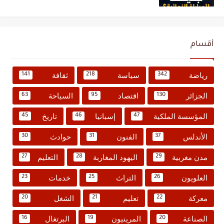
أقسام
رياضة
سياسة
ثقافة
141
218
342
الجزائر
اقتصاد
السياحة
63
95
130
المؤسسة الملكية
إسبانيا
تاريخ
45
46
47
الأندلس
الفنون
حوادث
30
31
37
مدن مغربية
اليهود المغاربة
التعليم
27
28
29
العلويون
التراث
خدمات
23
25
26
معركة
تعليم
الشغل
20
21
22
الصناعة
المرينيون
البرتغال
16
19
20