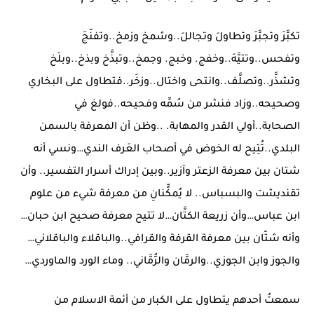
تكبَّرَ وتجبَّرَ وتطاولَ وتجاللَ..وشمخ وزمخ..وتفنّجَ
وتفحس..وتتيَّهَ..وخفج. وخبج. وجمخ..وتبذَّخ وبذخ..وبلَخ
وتشذَّر..وتصلَّف..وانتحى واختال..وزخَر..فتطاول على البخاري
وصحيحه..وزاد فنشر من سُمِّه وفحيحه..فولغ في
الصحابة..أولي القدر والمهابة. ..وظن أن المعرفة بالسمن
البلدي..تُتِيح له الخوض في أصحاب العَرف الندي…ونسي أنه
شتان بين معرفة الزعتر وآزير..وبين إدراك أسرار التفسير.. وأن
تقنديشت والبسباس.. لا يُمكٍّنانِ من معرفة شيء من علوم
ابن عباس…وأن زريعة الكتَّان…لا تتيح معرفة صحيح ابن حبان…
وأنه شتّان بين معرفة القرفة والقرافي..والباقلاء والباقلاني…
والجوز وابن الجوزي..والرمَّان والرُّمَّاني.. وماء الورد والماوردي…
سمعتُ أحدهم يتطاول على الكبار من أئمة الاسلام من