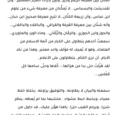
شتان بين معرفة الزعتر وآزير..وبين إدراك أسرار التفسير.. وأن
تقنديشت والبسباس.. لا يُمكٍّنانِ من معرفة شيء من علوم
ابن عباس…وأن زريعة الكتَّان…لا تتيح معرفة صحيح ابن حبان…
وأنه شتّان بين معرفة القرفة والقرافي..والباقلاء والباقلاني…
والجوز وابن الجوزي..والرمَّان والرُّمَّاني.. وماء الورد والماوردي…
سمعتُ أحدهم يتطاول على الكبار من أئمة الاسلام من
العلماء…وهو لا يُعرف له مؤلف واحد معتبر..وهذا من نكد
الأيام..أن ترى اللئام..يتطاولون على الأعلام..
لقد هَزُلتْ حتى بدا من هزالها…: كُلاها وحتّى سامها كل
مُفْلسِ….
سمعته والبيان لا يطاوعه..والتوفيق يراوغه..يخلط خلط
عمياء…ويخبط خبط عشواء ..متشبعا بما لم يُعطه…ينظر
شزرا..ويرجم الغيب حزرا..ياهذا هوِّن عليك…قد حاول من