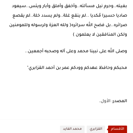
بغيته..وحرم نيل مسألته..وأخفق وأملق وأبار ويئس..سيعود
صاديا حسيرا مُكديا ..لم ينقع غلة..ولم يسدد خلة..لم يقصع
صرائره..بل فضح الله سرائره( ولله العزة ولرسوله وللمومنين
ولكن المنافقين لا يعلمون )
وصلى الله على نبينا محمد وعلى آله وصحبه أجمعين..
محبكم وحافظ عهدكم وودكم عمر بن أحمد القزابري"
المصدر:
الأول
.
الأقسام
القزابري
محمد الفايد