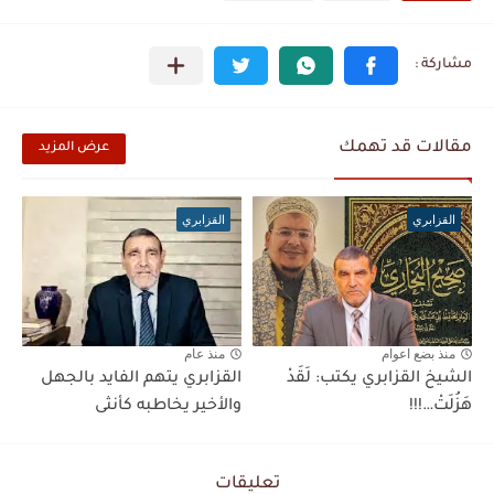
مقالات قد تهمك
عرض المزيد
القزابري
القزابري
منذ بضع اعوام
منذ عام
الشيخ القزابري يكتب: لَقَدْ
القزابري يتهم الفايد بالجهل
هَزُلَتْ…!!!
والأخير يخاطبه كأنثى
تعليقات