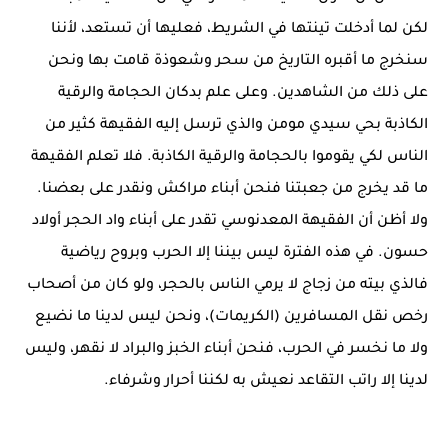
لكن لما أدخلت تينتها في الشريط، فعليها أن تستعد، لأننا
سنخرج ما أقبره التاريخ من سحر وشعوذة قامت بها ونحن
على ذلك من الشاهدين. وعلى علم بدكان الحجامة والرقية
الكاذبة بحي سيدي مومن والذي ترسل إليه الفقيهة كثير من
الناس لكي يقوموا بالحجامة والرقية الكاذبة. فلا تعلم الفقيهة
ما قد يخرج من جعبتنا فنحن أبناء مراكش ونقدر على بعضنا.
ولا أظن أن الفقيهة المعدنوسي تقدر على أبناء واد الحجر أولاد
حسون. في هذه الفترة ليس بيننا إلا الحرب وبروح رياضية
فالذي بيته من زجاج لا يرمي الناس بالحجر، ولو كان من أصحاب
رخص نقل المسافرين (الكريمات)، ونحن ليس لدينا ما نضيع
ولا ما نخسر في الحرب، فنحن أبناء الخبز والبراد لا نقهر، وليس
لدينا إلا راتب التقاعد نعيش به لكننا أحرار وشرفاء.