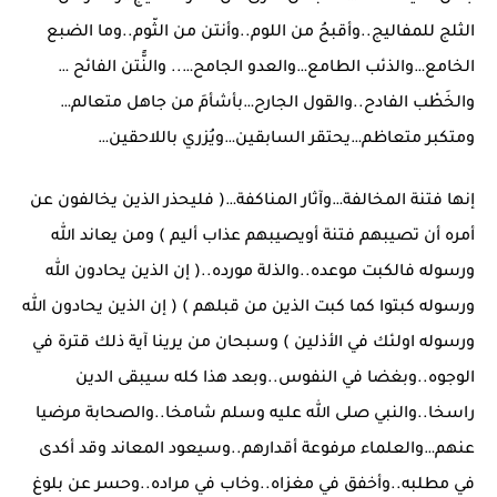
الثلج للمفاليج..وأقبحُ من اللوم..وأنتن من الثّوم..وما الضبع
الخامع…والذئب الطامع…والعدو الجامح….. والنًّتن الفائح …
والخَطْب الفادح..والقول الجارح…بأشأمَ من جاهل متعالم…
ومتكبر متعاظم…يحتقر السابقين…ويُزري باللاحقين…
إنها فتنة المخالفة…وآثار المناكفة…( فليحذر الذين يخالفون عن
أمره أن تصيبهم فتنة أويصيبهم عذاب أليم ) ومن يعاند الله
ورسوله فالكبت موعده..والذلة مورده..( إن الذين يحادون الله
ورسوله كبتوا كما كبت الذين من قبلهم ) ( إن الذين يحادون الله
ورسوله اولئك في الأذلين ) وسبحان من يرينا آية ذلك قترة في
الوجوه..وبغضا في النفوس..وبعد هذا كله سيبقى الدين
راسخا..والنبي صلى الله عليه وسلم شامخا..والصحابة مرضيا
عنهم…والعلماء مرفوعة أقدارهم..وسيعود المعاند وقد أكدى
في مطلبه..وأخفق في مغزاه..وخاب في مراده..وحسر عن بلوغ