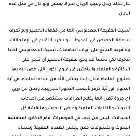
عار فكلنا رجال وعيب الرجال سر لا يفشى ولو كان في مثل هذه
الحال.
نسيت الفقيهة المعدنوسي أنها من فقهاء الحصير ولم تعرف
سعادة الحصص في المدرجات، ولا خرير الأقلام في الإمتحانات،
ولا فرحة النتائج على أبواب الجامعات، نسيت المعدنوسي لكننا
نذكرها لكي تخسأ فلا يحق لفقيهة الحصير أن تتجرأ على
الدكاترة والعلماء والباحثين في علوم الكون التي خص الله بها
خشوع العلماء فقال: إنما يخشى الله من عباده العلماء، في آية
العلوم الوراثية كرمز لأصعب العلوم التجريبية، ونحن من يربي
أي جروة تظن أنها بكلام العرافات ستنتصر على أصحاب
الندوات واللقاءات العلمية وعرض البحوث ومناقشة كل
المجالات. ليس من يقف في المؤتمرات أمام الدكاترة لمناقشة
البحوث والكشوفات كمن يجلس لطعام العقيقة وعشاء