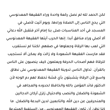
لكن الحمد لله لم نصل ركعة واحدة وراء الفقيهة المعدنوسي
التي يحج الناس إلى الصلاة وراءها، ويوم أتيت لأصلي في
المسجد في أحد المناسبات صلى بنا إمام آخر فتقبل الله دعائي
ألا أصلي وراء منافق أبدا. إنها الحرب أيتها الفقيهة المعدنوسي
التي لعب بها الرقاة وجعلوها في صفهم، لكننا لم نستغرب
فقد مارست الفقيهة الشعودة ولا زالت ولا يمكن ألا تستجيب
للرقاة فهم أصحاب الحرفة ويعلمون كيف ينصبون على الناس
بالقرآن. تداول الناس تدوينة الفقيهة المعدنوسي على نطاق
واسع لأن الرقاة يتشبتون بأي قشة تحفظ لهم دم الوجه لأن
الدكتور فائد المؤمن بالله والخافظ لحدوده والمجاهد في
الشعوذة والضلال والنصب والاحتيال زلزل أركان الدجالين
والمنحرفين عن دين الله، والتابعين لدين البدعة والضلال. ما
كنا نظن أن تكون الفقيهة المعدنوسي من السلفية المبتدعة