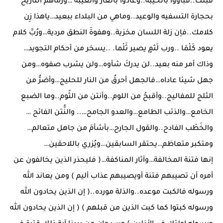
قَبلك..فباؤوا بالخيْبة..وعادوا بالعار والعيْبة …ورماهم التاريخ
بحجارة التسفيه والوعيد..وماهي من البلداء ببعيد…ياهذا زِن
كلامك..فإن زلة اللسان مخزية..وهفوةَ النطق مردية…ورُبَّ كلام
يعود كَلْمَا ..ورب لَثمٍ يصير ثَلْما. ..يسخر من أحكام التجويد…
وذاك أمر منه بعيد..لن يدركَ شأوه…ولن يشرب صفوه…ومن
جهل شيئا عاداه…فالجهل أحرقُ من النار للحليج…وأضرُّ من
الثلج للمفاليج..وأقبحُ من اللوم..وأنتن من الثّوم..وما الضبع
الخامع…والذئب الطامع…والعدو الجامح….. والنًّتن الفائح …
والخَطْب الفادح..والقول الجارح…بأشأمَ من جاهل متعالم…
ومتكبر متعاظم…يحتقر السابقين…ويُزري باللاحقين…
إنها فتنة المخالفة…وآثار المناكفة…( فليحذر الذين يخالفون عن
أمره أن تصيبهم فتنة أويصيبهم عذاب أليم ) ومن يعاند الله
ورسوله فالكبت موعده..والذلة مورده..( إن الذين يحادون الله
ورسوله كبتوا كما كبت الذين من قبلهم ) ( إن الذين يحادون الله