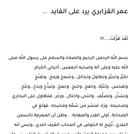
عمر القزابري يرد على الفايد ..
لَقَدْ هَزُلَتْ…..!!!
بسم الله الرحمن الرحيم والصلاة والسلام على رسول الله صلى
الله عليه وعلى آله وصحبه أجمعين…أحبابي الكرام:
تكبَّرَ وتجبَّرَ وتطاولَ وتجاللَ..وشمخ وزمخ..وتفنّجَ
وتفحس..وتتيَّهَ..وخفج. وخبج. وجمخ..وتبذَّخ وبذخ..وبلَخ
وتشذَّر..وتصلَّف..وانتحى واختال..وزخَر..فتطاول على البخاري
وصحيحه..وزاد فنشر من سُمِّه وفحيحه..فولغ في
الصحابة..أولي القدر والمهابة. ..وظن أن المعرفة بالسمن
البلدي..تُتِيح له الخوض في أصحاب العَرف الندي…ونسي أنه