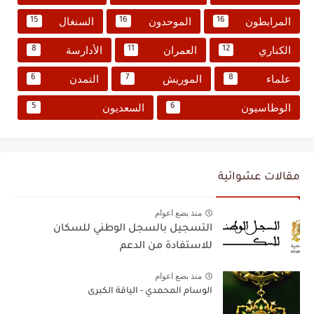
المرابطون
الموحدون
السنغال
15
16
16
الكناري
العمران
الأدارسة
8
11
12
علماء
الموريش
التمدن
6
7
8
الوطاسيون
السعديون
5
6
مقالات عشوائية
منذ بضع اعوام
التسجيل بالسجل الوطني للسكان
للاستفادة من الدعم
منذ بضع اعوام
الوسام المحمدي - الياقة الكبرى