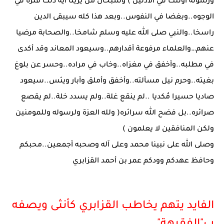
ورسوله اولئك في الأذلين ) وسبحان من يرينا آية ذلك قترة في
الوجوه..وبغضا في النفوس..وبعد هذا كله سيبقى الدين
راسخا..والنبي صلى الله عليه وسلم شامخا..والصحابة مرضيا
عنهم…والعلماء مرفوعة أقدارهم..وسيعود المعاند وقد أكدى
في مطلبه..وأخفق في مغزاه..وخاب في مراده..وحسر عن بلوغ
بغيته..وحرم نيل مسألته..وأخفق وأملق وأبار ويئس..سيعود
صاديا حسيرا مُكديا ..لم ينقع غلة..ولم يسدد خلة..لم يقصع
صرائره..بل فضح الله سرائره( ولله العزة ولرسوله وللمومنين
ولكن المنافقين لا يعلمون )
وصلى الله على نبينا محمد وعلى آله وصحبه أجمعين..محبكم
وحافظ عهدكم وودكم عمر بن أحمد القزابري
الفايد
يتهم يخاطب
القزابري كأنثى ويصفه