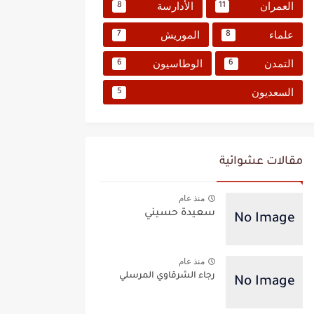
العمران
الأدارسة
8
11
علماء
الموريش
7
8
التمدن
الوطاسيون
6
6
السعديون
5
مقالات عشوائية
منذ عام
سعيدة حسيني
منذ عام
رجاء الشرقاوي المرسلي