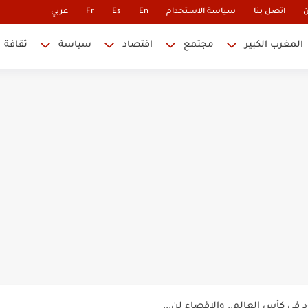
ن
اتصل بنا
سياسة الاستخدام
En
Es
Fr
عربي
المغرب الكبير
مجتمع
اقتصاد
سياسة
ثقافة
حتلة يكشف الوجه الآخر للهجرة غير...
 نابليون
 في كأس العالم.. والإقصاء لن...