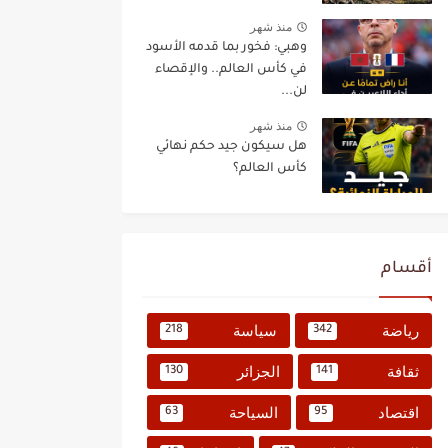
منذ شهر
وهبي: فخور بما قدمه الأسود
في كأس العالم.. والإقصاء
لن...
منذ شهر
هل سيكون جيد حكم نهائي
كأس العالم؟
أقسام
رياضة
سياسة
218
342
ثقافة
الجزائر
130
141
اقتصاد
السياحة
63
95