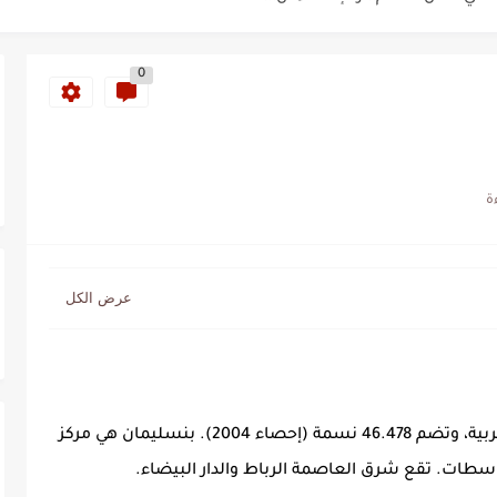
أس العالم؟
0
ة خلدت اسمها في تاريخ ألعاب القوى
ساطير وخزعبلات نظام العسكر ويعيد قراءة...
سنة 1963
طنجة إلى قيادة اليسار المغربي
تتعاقد مع رونار بمساعدة "لقجع"
بنسليمان مدينة بالشمال الغربي للمملكة المغربية، وتضم 46.478 نسمة (إحصاء 2004). بنسليمان هي مركز
- سطات. تقع شرق العاصمة الرباط والدار البيضاء.