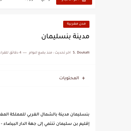
هل سيكون جيد حكم نهائي ك
نزهة بدوان.. أسطورة مغربي
مدن مغربية
كتاب جديد لدريانكور يفضح أ
مدينة بنسليمان
الحرب الهولندية المغربية (1775-1777)
S. Doukalli
اخر تحديث :
منذ بضع اعوام
4 دقائق للقراءة
زيارة الحسن الثاني الى الجزائر 
علي يعتة: مسيرة وطنية من 
المحتويات
بعد خماسية السويد.. تونس 
إقليم بن سليمان تنتمي إلى جهة الدار البيضاء 