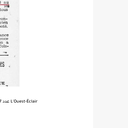
L'Ouest-Éclair عدد 9817 بتاريخ 11 شتنبر 1928 الصفحة 3