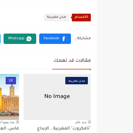
الأقسام
مدن مغربية
مقالات قد تهمك
مدن مغربية
1K
منذ عام
منذ بضع اع
"تامكروت" المغربية.. الإبداع
فاس، العا