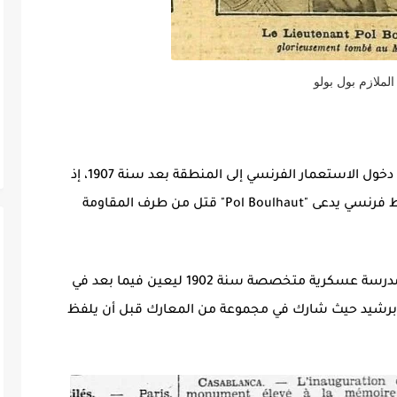
الملازم بول بولو
كمبولو، الاسم الذي حملته مدينة بنسليمان منذ دخول الاستعمار الفرنسي إلى المنطقة بعد سنة 1907، إذ
أسس الجنود الفرنسيون ثكنة حملت إسم ضابط فرنسي يدعى "Pol Boulhaut" قتل من طرف المقاومة
هذا الضابط من مواليد سنة 1882 بفرنسا، ولج مدرسة عسكرية متخصصة سنة 1902 ليعين فيما بعد في
ى برشيد حيث شارك في مجموعة من المعارك قبل أن يلفظ