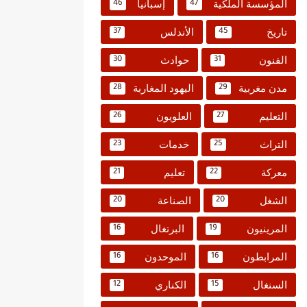
المؤسسة الملكية
إسبانيا
46
47
تاريخ
الأندلس
37
45
الفنون
حوادث
30
31
مدن مغربية
اليهود المغاربة
28
29
التعليم
العلويون
26
27
التراث
خدمات
23
25
معركة
تعليم
21
22
الشغل
الصناعة
20
20
المرينيون
البرتغال
16
19
المرابطون
الموحدون
16
16
السنغال
الكناري
12
15