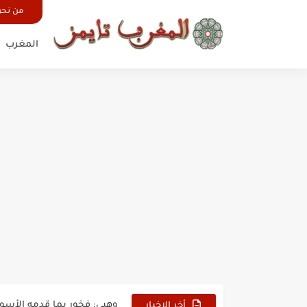
من نح
المغرب
بدون عنوان: اقتحام سبتة الم
حين أرعب حجاج المغرب جيش
وهبي: فخور بما قدمه الأسود
أخر الاخبار