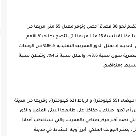
تحافظ بن سليمان على طابع عمراني متميز، إذ تضم نحو 38 فضاءً أخضر، وتوفر معدل 65 مترا مربعا من
المساحات الخضراء لكل ساكن، وهو رقم كبير جدا مقارنة بنسبة 16 مترا مربعا التي تنصح بها هيئة الأمم
المتحدة. ويسود الطابع المعماري التقليدي على المدينة إذ تمثل الدور المغربية التقليدية 86.5% من الوحدات
السكنية في المدينة، في حين لا تمثل الشقق العصرية سوى نسبة 3.6%، والفلل نسبة 4.2%. وتقطن نسبة
رغم موقعها الاستراتيجي بين العاصمتين، الدار البيضاء (55 كيلومترا) والرباط (62 كيلومترا)، وقربها من مدينة
أي تطور صناعي، حفاظا على طابعها البيئي المتميز والذي
تي تضم أكبر مركز صناعي بالمغرب، والتي تستقطب أعدادا
يعتبر الجولف الملكي، أبرز أوجه النشاط في مدينة