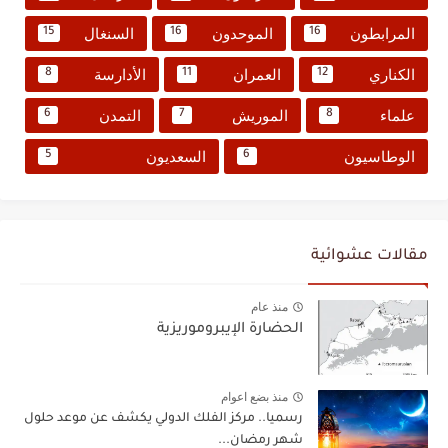
المرابطون
الموحدون
السنغال
15
16
16
الكناري
العمران
الأدارسة
8
11
12
علماء
الموريش
التمدن
6
7
8
الوطاسيون
السعديون
5
6
مقالات عشوائية
منذ عام
الحضارة الإيبروموريزية
منذ بضع اعوام
رسميا.. مركز الفلك الدولي يكشف عن موعد حلول
شهر رمضان...