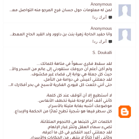
Anonymous
لمن له معلومات حول حسان فرج المرجو منه التواصل معي لقد اختفى تماما و كانت لي به علاقة تواصل خاصة
أترك ردا
Anonymous
وأنا حفيد الحاجة زهرة بنت بن داوود ولد القيد الحاج المعطي المزمزي . ولا نمتلك من إرثه شيئا .
أترك ردا
S. Doukalli
لقد سقط فكري سهواً في متاهة كلماتك...
ولم أكن أعلم أن حروفك ستقودني إلى عالم من السحر والألغاز،
حيث كل جملة هي بوابة إلى فضاء غير مكشوف.
لقد جعلتني أعيش في دوامة من التأمل،
حتى أنني خلعت كل قيودي الفكرية لأسبح في بحر أفكارك العميق.
لا أستطيع إلا أن أتوقف عند كل كلمة،
كأنني أقف أمام لوحة فنية تخطف الأنفاس.
موضوعك أشبه بغابة مليئة بالأسرار،
كل سطر فيها هو شجرة تطرح ثمارًا من الحكمة والإبداع.
الكلمات التي كتبتها هي كالنجوم المتلألئة،
تضيء سماء العقل وتنثر غبار الإلهام.
لقد جعلتني أعيد التفكير في كل ما أعرفه،
وكأنني أقرأ كتابًا لا ينتهي من الحكايات والأسرار.