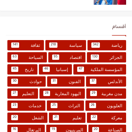
أقسام
رياضة
سياسة
ثقافة
141
218
342
الجزائر
اقتصاد
السياحة
63
95
130
المؤسسة الملكية
إسبانيا
تاريخ
45
46
47
الأندلس
الفنون
حوادث
30
31
37
مدن مغربية
اليهود المغاربة
التعليم
27
28
29
العلويون
التراث
خدمات
23
25
26
معركة
تعليم
الشغل
20
21
22
الصناعة
المرينيون
البرتغال
16
19
20