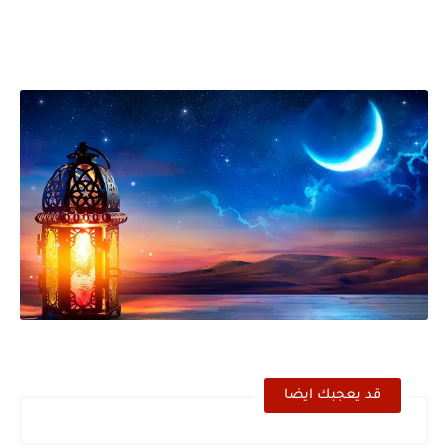
المنتخب المغربي يرتقي للمركز السادس عالمياً ويُحكم قبضته على الصدارة...
قد يعجبك ايضا