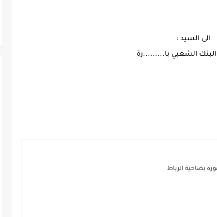
الى السيد :
البنك الشعبي با.........رة