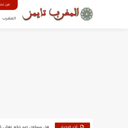
من نح
المغرب
حين أرعب حجاج المغرب جيش
وهبي: فخور بما قدمه الأسود
هل سيكون جيد حكم نهائي ك
أخر الاخبار