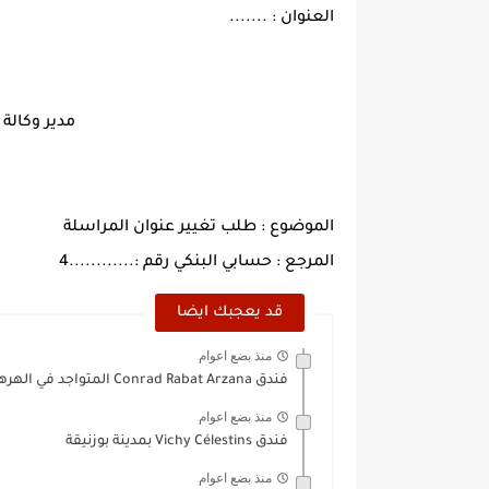
العنوان : .......
مدير وكالة 
الموضوع : طلب تغيير عنوان المراسلة
المرجع : حسابي البنكي رقم :............4
قد يعجبك ايضا
منذ بضع اعوام
فندق Conrad Rabat Arzana المتواجد في الهرهورة بضاحية الرباط
منذ بضع اعوام
فندق Vichy Célestins بمدينة بوزنيقة
منذ بضع اعوام