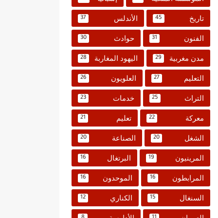
تاريخ
الأندلس
37
45
الفنون
حوادث
30
31
مدن مغربية
اليهود المغاربة
28
29
التعليم
العلويون
26
27
التراث
خدمات
23
25
معركة
تعليم
21
22
الشغل
الصناعة
20
20
المرينيون
البرتغال
16
19
المرابطون
الموحدون
16
16
السنغال
الكناري
12
15
العمران
الأدارسة
8
11