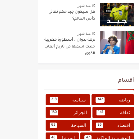
منذ شهر
هل سيكون جيد حكم نهائي
كأس العالم؟
منذ شهر
نزهة بدوان.. أسطورة مغربية
خلدت اسمها في تاريخ ألعاب
القوى
أقسام
رياضة
سياسة
218
342
ثقافة
الجزائر
130
141
اقتصاد
السياحة
63
95
المؤسسة الملكية
إسبانيا
46
47