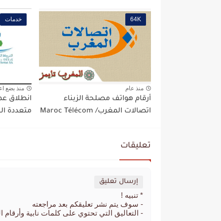
64K
خدمات
منذ عام
منذ بضع اع
أرقام هواتف مصلحة الزبناء
انطلاق عم
اتصالات المغرب/ Maroc Télécom
متعددة ال
تعليقات
إرسال تعليق
* تنبيه !
- سوف يتم نشر تعليقكم بعد مراجعته
- التعاليق التي تحتوي على كلمات نابية وأرقام ا