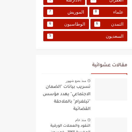
علماء
الموريش
7
8
التمدن
الوطاسيون
6
6
السعديون
5
مقالات عشوائية
منذ بضع شهور
تسريب بيانات "الضمان
الاجتماعي" يهدد مؤسس
"تيلغرام" بالملاحقة
القضائية
منذ عام
النقود والعملات الورقية