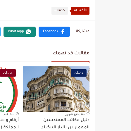
الأقسام
خدمات
مقالات قد تهمك
خدمات
خدمات
منذ بضع شهور
منذ عام
دليل مكاتب المهندسين
أرقام و 
المعماريين بالدار البيضاء
المملكة (