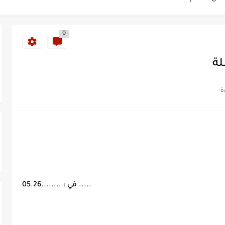
ة خلدت اسمها في تاريخ ألعاب القوى
0
ساطير وخزعبلات نظام العسكر ويعيد قراءة...
لة
سنة 1963
طنجة إلى قيادة اليسار المغربي
تتعاقد مع رونار بمساعدة "لقجع"
كز السادس عالمياً ويُحكم قبضته على الصدارة...
..... في : ........05.26