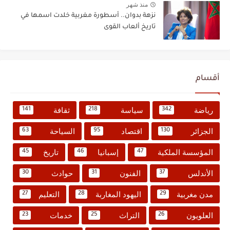
منذ شهر
نزهة بدوان.. أسطورة مغربية خلدت اسمها في
تاريخ ألعاب القوى
أقسام
رياضة
سياسة
ثقافة
141
218
342
الجزائر
اقتصاد
السياحة
63
95
130
المؤسسة الملكية
إسبانيا
تاريخ
45
46
47
الأندلس
الفنون
حوادث
30
31
37
مدن مغربية
اليهود المغاربة
التعليم
27
28
29
العلويون
التراث
خدمات
23
25
26