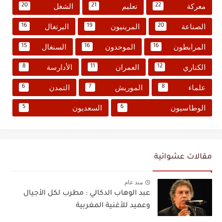
معركة
تعليم
الشغل
20
21
22
الصناعة
المرينيون
البرتغال
16
19
20
المرابطون
الموحدون
السنغال
15
16
16
الكناري
العمران
الأدارسة
8
11
12
علماء
الموريش
التمدن
6
7
8
الوطاسيون
السعديون
5
6
مقالات عشوائية
منذ عام
عبد الوهاب الدكالي : مطرب لكل الأجيال
وعميد للأغنية المغربية