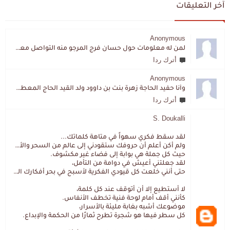
آخر التعليقات
Anonymous
لمن له معلومات حول حسان فرج المرجو منه التواصل معي لقد اختفى تماما و كانت لي به علاقة تواصل خاصة
أترك ردا
Anonymous
وأنا حفيد الحاجة زهرة بنت بن داوود ولد القيد الحاج المعطي المزمزي . ولا نمتلك من إرثه شيئا .
أترك ردا
S. Doukalli
لقد سقط فكري سهواً في متاهة كلماتك...
ولم أكن أعلم أن حروفك ستقودني إلى عالم من السحر والألغاز،
حيث كل جملة هي بوابة إلى فضاء غير مكشوف.
لقد جعلتني أعيش في دوامة من التأمل،
حتى أنني خلعت كل قيودي الفكرية لأسبح في بحر أفكارك العميق.
لا أستطيع إلا أن أتوقف عند كل كلمة،
كأنني أقف أمام لوحة فنية تخطف الأنفاس.
موضوعك أشبه بغابة مليئة بالأسرار،
كل سطر فيها هو شجرة تطرح ثمارًا من الحكمة والإبداع.