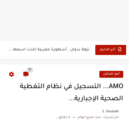
حين أرعب حجاج المغرب جيش نابليون
وهبي: فخور بما قدمه الأسود في كأس العالم.. والإقصاء لن...
هل سيكون جيد حكم نهائي كأس العالم؟
نزهة بدوان.. أسطورة مغربية خلدت اسمها في تاريخ ألعاب القوى
كتاب جديد لدريانكور يفضح أساطير وخزعبلات نظام العسكر ويعيد قراءة...
أخر الاخبار
الحرب الهولندية المغربية (1775-1777)
0
زيارة الحسن الثاني الى الجزائر سنة 1963
أمو تضامن
علي يعتة: مسيرة وطنية من طنجة إلى قيادة اليسار المغربي
AMO... التسجيل في نظام التغطية
بعد خماسية السويد.. تونس تتعاقد مع رونار بمساعدة "لقجع"
الصحية الإجبارية...
المنتخب المغربي يرتقي للمركز السادس عالمياً ويُحكم قبضته على الصدارة...
S. Doukalli
اخر تحديث :
منذ بضع اعوام
5 دقائق للقراءة