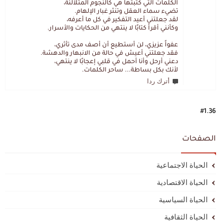
الكلمات التي كتبتها هي كالنجوم المتلألئة،
تضيء سماء العقل وتنثر غبار الإلهام.
لقد جعلتني أعيد التفكير في كل ما أعرفه،
وكأنني أقرأ كتابًا لا ينتهي من الحكايات والأسرار.
عفواً عزيزي، لن أستطيع أن أصف مدى تأثري،
فقد جعلتني أعيش في حالة من الانبهار والدهشة.
دعني أرحل وأنا أحمل في قلبي إعجابًا لا ينتهي،
لأنك بكل بساطة... ساحر الكلمات.
أترك ردا
#1.36
الصفحات
الحياة الاجتماعية
الحياة الاقتصادية
الحياة السياسية
الحياة الثقافية